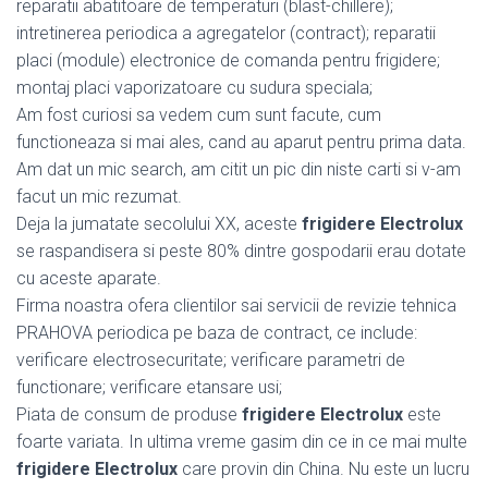
reparatii abatitoare de temperaturi (blast-chillere);
intretinerea periodica a agregatelor (contract); reparatii
placi (module) electronice de comanda pentru frigidere;
montaj placi vaporizatoare cu sudura speciala;
Am fost curiosi sa vedem cum sunt facute, cum
functioneaza si mai ales, cand au aparut pentru prima data.
Am dat un mic search, am citit un pic din niste carti si v-am
facut un mic rezumat.
Deja la jumatate secolului XX, aceste
frigidere Electrolux
se raspandisera si peste 80% dintre gospodarii erau dotate
cu aceste aparate.
Firma noastra ofera clientilor sai servicii de revizie tehnica
PRAHOVA periodica pe baza de contract, ce include:
verificare electrosecuritate; verificare parametri de
functionare; verificare etansare usi;
Piata de consum de produse
frigidere Electrolux
este
foarte variata. In ultima vreme gasim din ce in ce mai multe
frigidere Electrolux
care provin din China. Nu este un lucru