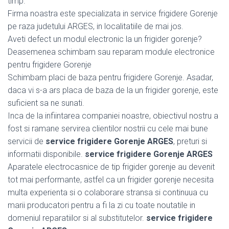
timp.
Firma noastra este specializata in service frigidere Gorenje
pe raza judetului ARGES, in localitatiile de mai jos.
Aveti defect un modul electronic la un frigider gorenje?
Deasemenea schimbam sau reparam module electronice
pentru frigidere Gorenje
Schimbam placi de baza pentru frigidere Gorenje. Asadar,
daca vi s-a ars placa de baza de la un frigider gorenje, este
suficient sa ne sunati.
Inca de la infiintarea companiei noastre, obiectivul nostru a
fost si ramane servirea clientilor nostrii cu cele mai bune
servicii de
service frigidere Gorenje ARGES
, preturi si
informatii disponibile.
service frigidere Gorenje ARGES
Aparatele electrocasnice de tip frigider gorenje au devenit
tot mai performante, astfel ca un frigider gorenje necesita
multa experienta si o colaborare stransa si continuua cu
marii producatori pentru a fi la zi cu toate noutatile in
domeniul reparatiilor si al substitutelor.
service frigidere