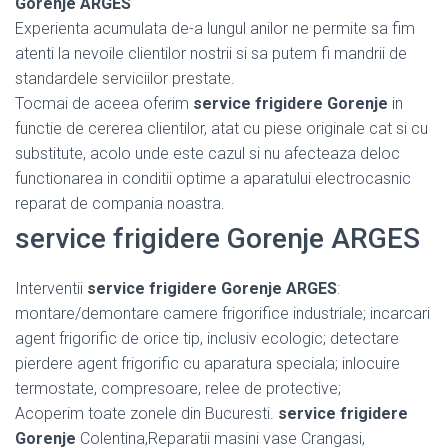
Gorenje ARGES
Experienta acumulata de-a lungul anilor ne permite sa fim
atenti la nevoile clientilor nostrii si sa putem fi mandrii de
standardele serviciilor prestate.
Tocmai de aceea oferim
service frigidere Gorenje
in
functie de cererea clientilor, atat cu piese originale cat si cu
substitute, acolo unde este cazul si nu afecteaza deloc
functionarea in conditii optime a aparatului electrocasnic
reparat de compania noastra.
service frigidere Gorenje ARGES
Interventii
service frigidere Gorenje ARGES
:
montare/demontare camere frigorifice industriale; incarcari
agent frigorific de orice tip, inclusiv ecologic; detectare
pierdere agent frigorific cu aparatura speciala; inlocuire
termostate, compresoare, relee de protective;
Acoperim toate zonele din Bucuresti.
service frigidere
Gorenje
Colentina,Reparatii masini vase Crangasi,