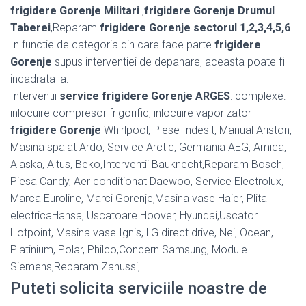
frigidere Gorenje Militari
,
frigidere Gorenje Drumul
Taberei
,Reparam
frigidere Gorenje sectorul 1,2,3,4,5,6
In functie de categoria din care face parte
frigidere
Gorenje
supus interventiei de depanare, aceasta poate fi
incadrata la:
Interventii
service frigidere Gorenje ARGES
: complexe:
inlocuire compresor frigorific, inlocuire vaporizator
frigidere Gorenje
Whirlpool, Piese Indesit, Manual Ariston,
Masina spalat Ardo, Service Arctic, Germania AEG, Amica,
Alaska, Altus, Beko,Interventii Bauknecht,Reparam Bosch,
Piesa Candy, Aer conditionat Daewoo, Service Electrolux,
Marca Euroline, Marci Gorenje,Masina vase Haier, Plita
electricaHansa, Uscatoare Hoover, Hyundai,Uscator
Hotpoint, Masina vase Ignis, LG direct drive, Nei, Ocean,
Platinium, Polar, Philco,Concern Samsung, Module
Siemens,Reparam Zanussi,
Puteti solicita serviciile noastre de