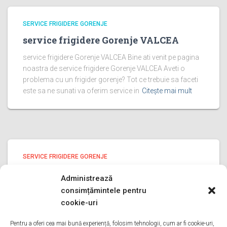
SERVICE FRIGIDERE GORENJE
service frigidere Gorenje VALCEA
service frigidere Gorenje VALCEA Bine ati venit pe pagina
noastra de service frigidere Gorenje VALCEA Aveti o
problema cu un frigider gorenje? Tot ce trebuie sa faceti
este sa ne sunati va oferim service in
Citește mai mult
SERVICE FRIGIDERE GORENJE
service frigidere Gorenje PRAHOVA
Administrează
service frigidere Gorenje PRAHOVA Bine ati venit pe
consimțămintele pentru
pagina noastra de service frigidere Gorenje PRAHOVA
cookie-uri
Aveti o problema cu un frigider gorenje? Tot ce trebuie sa
faceti este sa ne sunati va oferim service in
Pentru a oferi cea mai bună experiență, folosim tehnologii, cum ar fi cookie-uri,