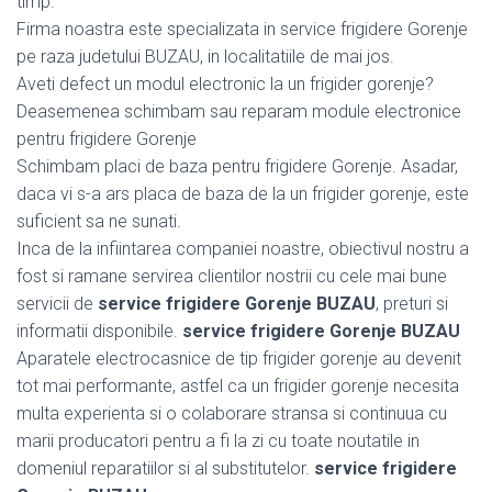
timp.
Firma noastra este specializata in service frigidere Gorenje
pe raza judetului BUZAU, in localitatiile de mai jos.
Aveti defect un modul electronic la un frigider gorenje?
Deasemenea schimbam sau reparam module electronice
pentru frigidere Gorenje
Schimbam placi de baza pentru frigidere Gorenje. Asadar,
daca vi s-a ars placa de baza de la un frigider gorenje, este
suficient sa ne sunati.
Inca de la infiintarea companiei noastre, obiectivul nostru a
fost si ramane servirea clientilor nostrii cu cele mai bune
servicii de
service frigidere Gorenje BUZAU
, preturi si
informatii disponibile.
service frigidere Gorenje BUZAU
Aparatele electrocasnice de tip frigider gorenje au devenit
tot mai performante, astfel ca un frigider gorenje necesita
multa experienta si o colaborare stransa si continuua cu
marii producatori pentru a fi la zi cu toate noutatile in
domeniul reparatiilor si al substitutelor.
service frigidere