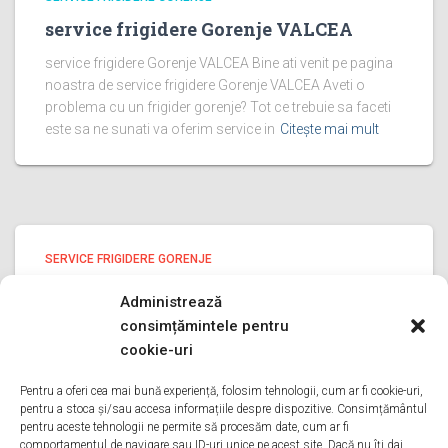
service frigidere Gorenje VALCEA
service frigidere Gorenje VALCEA Bine ati venit pe pagina
noastra de service frigidere Gorenje VALCEA Aveti o
problema cu un frigider gorenje? Tot ce trebuie sa faceti
este sa ne sunati va oferim service in
Citește mai mult
SERVICE FRIGIDERE GORENJE
service frigidere Gorenje PRAHOVA
Administrează
service frigidere Gorenje PRAHOVA Bine ati venit pe
consimțămintele pentru
pagina noastra de service frigidere Gorenje PRAHOVA
cookie-uri
Aveti o problema cu un frigider gorenje? Tot ce trebuie sa
faceti este sa ne sunati va oferim service in
Pentru a oferi cea mai bună experiență, folosim tehnologii, cum ar fi cookie-uri,
pentru a stoca și/sau accesa informațiile despre dispozitive. Consimțământul
Citește mai mult
pentru aceste tehnologii ne permite să procesăm date, cum ar fi
comportamentul de navigare sau ID-uri unice pe acest site. Dacă nu îți dai