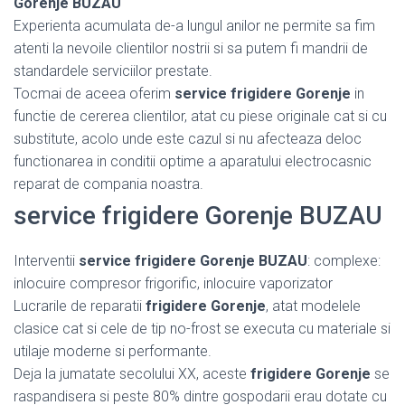
Gorenje BUZAU
Experienta acumulata de-a lungul anilor ne permite sa fim
atenti la nevoile clientilor nostrii si sa putem fi mandrii de
standardele serviciilor prestate.
Tocmai de aceea oferim
service frigidere Gorenje
in
functie de cererea clientilor, atat cu piese originale cat si cu
substitute, acolo unde este cazul si nu afecteaza deloc
functionarea in conditii optime a aparatului electrocasnic
reparat de compania noastra.
service frigidere Gorenje BUZAU
Interventii
service frigidere Gorenje BUZAU
: complexe:
inlocuire compresor frigorific, inlocuire vaporizator
Lucrarile de reparatii
frigidere Gorenje
, atat modelele
clasice cat si cele de tip no-frost se executa cu materiale si
utilaje moderne si performante.
Deja la jumatate secolului XX, aceste
frigidere Gorenje
se
raspandisera si peste 80% dintre gospodarii erau dotate cu