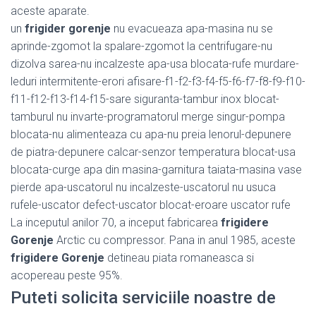
aceste aparate.
un
frigider gorenje
nu evacueaza apa-masina nu se
aprinde-zgomot la spalare-zgomot la centrifugare-nu
dizolva sarea-nu incalzeste apa-usa blocata-rufe murdare-
leduri intermitente-erori afisare-f1-f2-f3-f4-f5-f6-f7-f8-f9-f10-
f11-f12-f13-f14-f15-sare siguranta-tambur inox blocat-
tamburul nu invarte-programatorul merge singur-pompa
blocata-nu alimenteaza cu apa-nu preia lenorul-depunere
de piatra-depunere calcar-senzor temperatura blocat-usa
blocata-curge apa din masina-garnitura taiata-masina vase
pierde apa-uscatorul nu incalzeste-uscatorul nu usuca
rufele-uscator defect-uscator blocat-eroare uscator rufe
La inceputul anilor 70, a inceput fabricarea
frigidere
Gorenje
Arctic cu compressor. Pana in anul 1985, aceste
frigidere Gorenje
detineau piata romaneasca si
acopereau peste 95%.
Puteti solicita serviciile noastre de