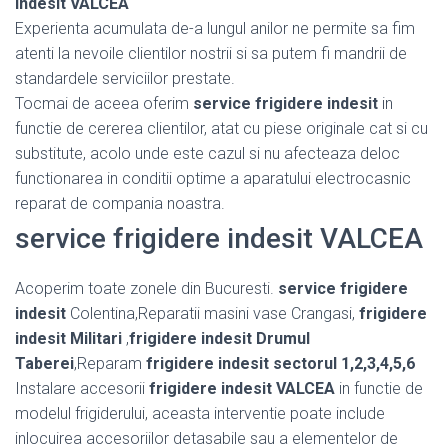
indesit VALCEA
Experienta acumulata de-a lungul anilor ne permite sa fim
atenti la nevoile clientilor nostrii si sa putem fi mandrii de
standardele serviciilor prestate.
Tocmai de aceea oferim
service frigidere indesit
in
functie de cererea clientilor, atat cu piese originale cat si cu
substitute, acolo unde este cazul si nu afecteaza deloc
functionarea in conditii optime a aparatului electrocasnic
reparat de compania noastra.
service frigidere indesit VALCEA
Acoperim toate zonele din Bucuresti.
service frigidere
indesit
Colentina,Reparatii masini vase Crangasi,
frigidere
indesit Militari
,
frigidere indesit Drumul
Taberei
,Reparam
frigidere indesit sectorul 1,2,3,4,5,6
Instalare accesorii
frigidere indesit VALCEA
in functie de
modelul frigiderului, aceasta interventie poate include
inlocuirea accesoriilor detasabile sau a elementelor de