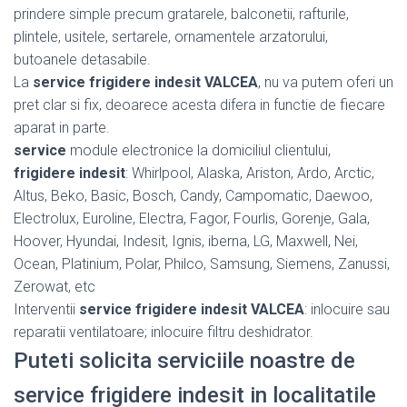
prindere simple precum gratarele, balconetii, rafturile,
plintele, usitele, sertarele, ornamentele arzatorului,
butoanele detasabile.
La
service frigidere indesit VALCEA
, nu va putem oferi un
pret clar si fix, deoarece acesta difera in functie de fiecare
aparat in parte.
service
module electronice la domiciliul clientului,
frigidere indesit
: Whirlpool, Alaska, Ariston, Ardo, Arctic,
Altus, Beko, Basic, Bosch, Candy, Campomatic, Daewoo,
Electrolux, Euroline, Electra, Fagor, Fourlis, Gorenje, Gala,
Hoover, Hyundai, Indesit, Ignis, iberna, LG, Maxwell, Nei,
Ocean, Platinium, Polar, Philco, Samsung, Siemens, Zanussi,
Zerowat, etc
Interventii
service frigidere indesit VALCEA
: inlocuire sau
reparatii ventilatoare; inlocuire filtru deshidrator.
Puteti solicita serviciile noastre de
service frigidere indesit in localitatile