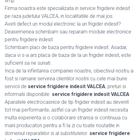
timp.
Firma noastra este specializata in service frigidere indesit
pe raza judetului VALCEA, in localitatiile de mai jos.
Aveti defect un modul electronic la un frigider indesit?
Deasemenea schimbam sau reparam module electronice
pentru frigidere indesit
Schimbam placi de baza pentru frigidere indesit. Asadar,
daca vi s-a ars placa de baza de la un frigider indesit, este
suficient sa ne sunati.
Inca de la infiintarea companiei noastre, obiectivul nostru a
fost si ramane servirea clientilor nostrii cu cele mai bune
servicii de
service frigidere indesit VALCEA
, preturi si
informatii disponibile.
service frigidere indesit VALCEA
Aparatele electrocasnice de tip frigider indesit au devenit
tot mai performante, astfel ca un frigider indesit necesita
multa experienta si o colaborare stransa si continuua cu
marii producatori pentru a fi la zi cu toate noutatile in
domeniul reparatiilor si al substitutelor.
service frigidere