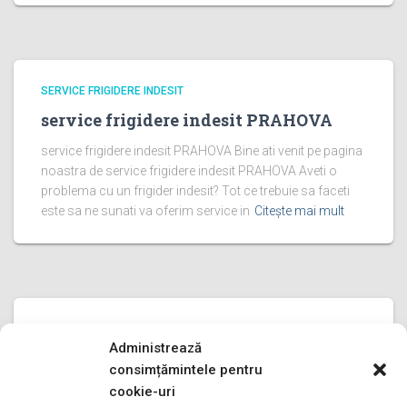
SERVICE FRIGIDERE INDESIT
service frigidere indesit PRAHOVA
service frigidere indesit PRAHOVA Bine ati venit pe pagina
noastra de service frigidere indesit PRAHOVA Aveti o
problema cu un frigider indesit? Tot ce trebuie sa faceti
este sa ne sunati va oferim service in
Citește mai mult
SERVICE FRIGIDERE INDESIT
Administrează
service frigidere indesit ILFOV
consimțămintele pentru
service frigidere indesit ILFOV Bine ati venit pe pagina
cookie-uri