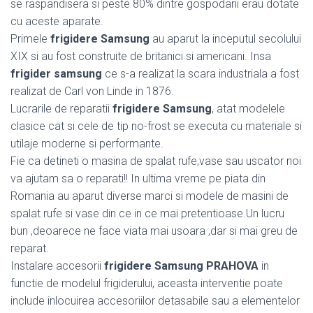
se raspandisera si peste 80% dintre gospodarii erau dotate
cu aceste aparate.
Primele
frigidere Samsung
au aparut la inceputul secolului
XIX si au fost construite de britanici si americani. Insa
frigider samsung
ce s-a realizat la scara industriala a fost
realizat de Carl von Linde in 1876.
Lucrarile de reparatii
frigidere Samsung
, atat modelele
clasice cat si cele de tip no-frost se executa cu materiale si
utilaje moderne si performante.
Fie ca detineti o masina de spalat rufe,vase sau uscator noi
va ajutam sa o reparati!! In ultima vreme pe piata din
Romania au aparut diverse marci si modele de masini de
spalat rufe si vase din ce in ce mai pretentioase.Un lucru
bun ,deoarece ne face viata mai usoara ,dar si mai greu de
reparat.
Instalare accesorii
frigidere Samsung PRAHOVA
in
functie de modelul frigiderului, aceasta interventie poate
include inlocuirea accesoriilor detasabile sau a elementelor