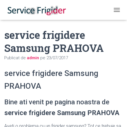
COMUT
service frigidere
Samsung PRAHOVA
Publicat de
admin
pe
23/07/2017
service frigidere Samsung
PRAHOVA
Bine ati venit pe pagina noastra de
service frigidere Samsung PRAHOVA
Aveti o problema cu un frigider samsung? Tot ce trebuie sa