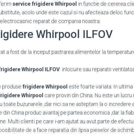
ferim
service frigidere Whirpool
in functie de cererea clie
substitute, acolo unde este cazul si nu afecteaza deloc func
 electrocasnic reparat de compania noastra.
rigidere Whirpool ILFOV
at a fost de la inceput pastrarea alimentelor la temperatu
frigidere Whirpool ILFOV
: inlocuire sau reparatii ventilatoa
e produse
frigidere Whirpool
este foarte variata. In ultim
frigidere Whirpool
care provin din China. Nu este un lucr
 toate buzunarele ,dar nici sa ne asteptam la o incredere 
e din China produc avantaj pe partea economica ,dar la fiabi
e. Multi clienti pe care i-am ajutat au avut parte de efectu
osibilitate de a face reparatia din lipsa pieselor de schimb