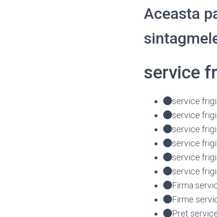
Aceasta pa
sintagmele
service f
service frig
service frig
service fri
service fri
service fr
service fri
Firma servi
Firme servi
Pret servic