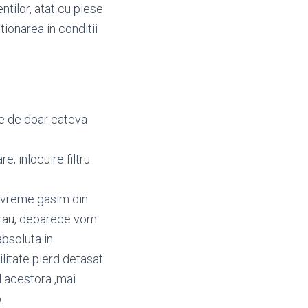
ntilor, atat cu piese
tionarea in conditii
re de doar cateva
re; inlocuire filtru
a vreme gasim din
u rau, deoarece vom
absoluta in
litate pierd detasat
l acestora ,mai
.