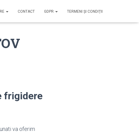
IRE
CONTACT
GDPR
TERMENI ȘI CONDIȚII
LFOV
 frigidere
unati va oferim