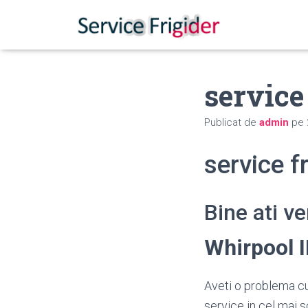
service
Publicat de
admin
pe
service f
Bine ati v
Whirpool 
Aveti o problema cu
service in cel mai s