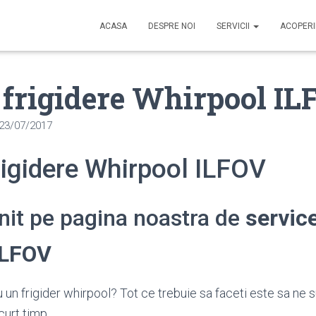
ACASA
DESPRE NOI
SERVICII
ACOPER
 frigidere Whirpool I
23/07/2017
rigidere Whirpool ILFOV
enit pe pagina noastra de
service
ILFOV
 un frigider whirpool? Tot ce trebuie sa faceti este sa ne s
curt timp.