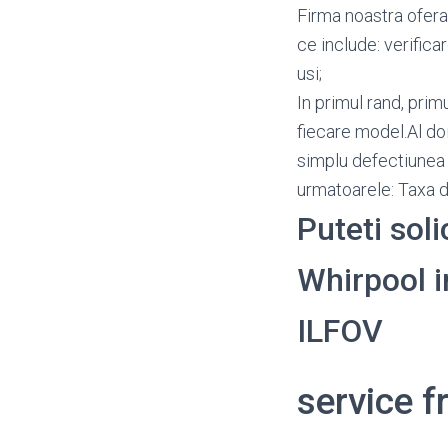
Firma noastra ofera 
ce include: verifica
usi;
In primul rand, prim
fiecare model.Al doi
simplu defectiunea i
urmatoarele: Taxa d
Puteti soli
Whirpool in
ILFOV
service f