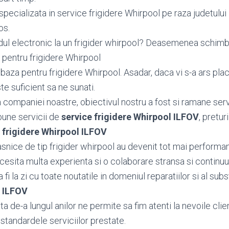
pecializata in service frigidere Whirpool pe raza judetului 
os.
dul electronic la un frigider whirpool? Deasemenea schi
pentru frigidere Whirpool
aza pentru frigidere Whirpool. Asadar, daca vi s-a ars plac
te suficient sa ne sunati.
ea companiei noastre, obiectivul nostru a fost si ramane serv
bune servicii de
service frigidere Whirpool ILFOV
, pretur
 frigidere Whirpool ILFOV
snice de tip frigider whirpool au devenit tot mai performan
ecesita multa experienta si o colaborare stransa si continuu
fi la zi cu toate noutatile in domeniul reparatiilor si al subs
l ILFOV
 de-a lungul anilor ne permite sa fim atenti la nevoile client
standardele serviciilor prestate.