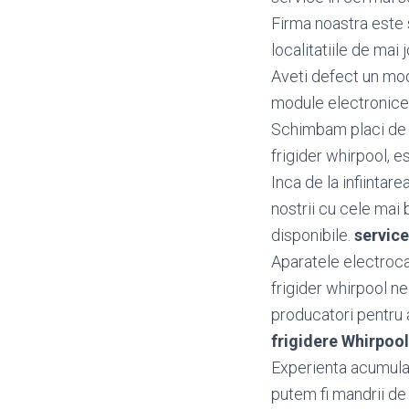
Firma noastra este s
localitatiile de mai j
Aveti defect un mo
module electronice 
Schimbam placi de b
frigider whirpool, es
Inca de la infiintar
nostrii cu cele mai 
disponibile.
service
Aparatele electroca
frigider whirpool n
producatori pentru a 
frigidere Whirpoo
Experienta acumulata
putem fi mandrii de 