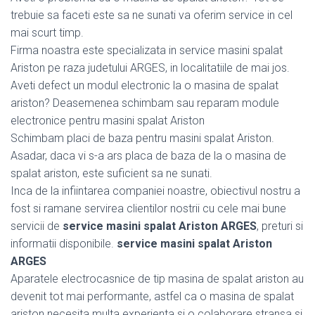
trebuie sa faceti este sa ne sunati va oferim service in cel
mai scurt timp.
Firma noastra este specializata in service masini spalat
Ariston pe raza judetului ARGES, in localitatiile de mai jos.
Aveti defect un modul electronic la o masina de spalat
ariston? Deasemenea schimbam sau reparam module
electronice pentru masini spalat Ariston
Schimbam placi de baza pentru masini spalat Ariston.
Asadar, daca vi s-a ars placa de baza de la o masina de
spalat ariston, este suficient sa ne sunati.
Inca de la infiintarea companiei noastre, obiectivul nostru a
fost si ramane servirea clientilor nostrii cu cele mai bune
servicii de
service masini spalat Ariston ARGES
, preturi si
informatii disponibile.
service masini spalat Ariston
ARGES
Aparatele electrocasnice de tip masina de spalat ariston au
devenit tot mai performante, astfel ca o masina de spalat
ariston necesita multa experienta si o colaborare stransa si