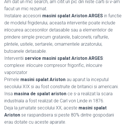
Am dat un mic search, am citit un pic din niste carti si v-am
facut un mic rezumat.
Instalare accesorii
masini spalat Ariston ARGES
in functie
de modelul frigiderului, aceasta interventie poate include
inlocuirea accesoriilor detasabile sau a elementelor de
prindere simple precum gratarele, balconetii, rafturile,
plintele, usitele, sertarele, ornamentele arzatorului,
butoanele detasabile.
Interventii
service masini spalat Ariston ARGES
:
complexe: inlocuire compresor frigorific, inlocuire
vaporizator
Primele
masini spalat Ariston
au aparut la inceputul
secolului XIX si au fost construite de britanici si americani.
Insa
masina de spalat ariston
ce s-a realizat la scara
industriala a fost realizat de Carl von Linde in 1876.
Deja la jumatate secolului XX, aceste
masini spalat
Ariston
se raspandisera si peste 80% dintre gospodarii
erau dotate cu aceste aparate.