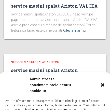
service masini spalat Ariston VALCEA
service masini spalat Ariston VALCEA Bine ati venit pe
pagina noastra de service masini spalat Ariston VALCEA
Aveti o problema cu o masina de spalat ariston? Tot ce
trebuie sa faceti este sa ne sunati
Citește mai mult
SERVICE MASINI SPALAT ARISTON
service masini spalat Ariston
PRAHOVA
Administrează
service masini spalat Ariston PRAHOVA Bine ati venit pe
consimțămintele pentru
pagina noastra de service masini spalat Ariston
cookie-uri
PRAHOVA Aveti o problema cu o masina de spalat
ariston? Tot ce trebuie sa faceti este sa ne sunati
Pentru a oferi cea mai bună experiență, folosim tehnologii, cum ar fi cookie-uri,
pentru a stoca și/sau accesa informațiile despre dispozitive. Consimțământul
Citește mai mult
pentru aceste tehnologii ne permite să procesăm date, cum ar fi