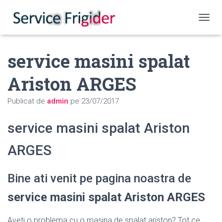
COMUT
service masini spalat
Ariston ARGES
Publicat de
admin
pe
23/07/2017
service masini spalat Ariston
ARGES
Bine ati venit pe pagina noastra de
service masini spalat Ariston ARGES
Aveti o problema cu o masina de spalat ariston? Tot ce