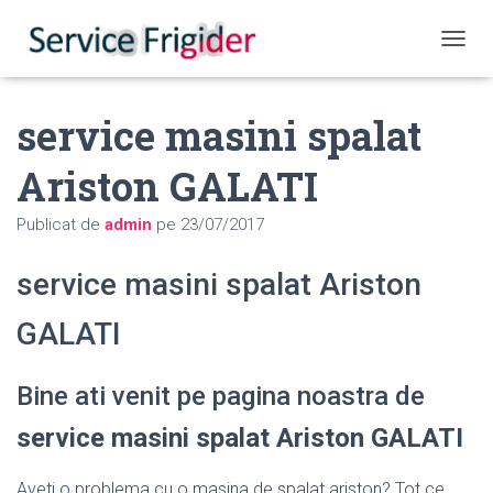
COMUT
service masini spalat
Ariston GALATI
Publicat de
admin
pe
23/07/2017
service masini spalat Ariston
GALATI
Bine ati venit pe pagina noastra de
service masini spalat Ariston GALATI
Aveti o problema cu o masina de spalat ariston? Tot ce