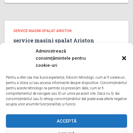
SERVICE MASINI SPALAT ARISTON
service masini spalat Ariston
PRAHOVA
Administrează
service masini spalat Ariston PRAHOVA Bine ati venit pe
consimțămintele pentru
pagina noastra de service masini spalat Ariston
cookie-uri
PRAHOVA Aveti o problema cu o masina de spalat
ariston? Tot ce trebuie sa faceti este sa ne sunati
Pentru a oferi cea mai bună experiență, folosim tehnologii, cum ar fi cookie-uri,
pentru a stoca și/sau accesa informațiile despre dispozitive. Consimțământul
Citește mai mult
pentru aceste tehnologii ne permite să procesăm date, cum ar fi
comportamentul de navigare sau ID-uri unice pe acest site. Dacă nu îți dai
consimțământul sau îți retragi consimțământul dat poate avea afecte negative
asupra unor anumite funcționalități și funcții.
ACASA
DESPRE NOI
SERVICII
ACOPERIRE
ACCEPTĂ