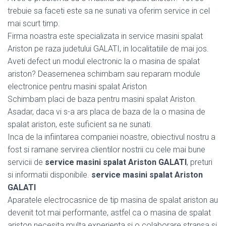
trebuie sa faceti este sa ne sunati va oferim service in cel
mai scurt timp.
Firma noastra este specializata in service masini spalat
Ariston pe raza judetului GALATI, in localitatiile de mai jos.
Aveti defect un modul electronic la o masina de spalat
ariston? Deasemenea schimbam sau reparam module
electronice pentru masini spalat Ariston
Schimbam placi de baza pentru masini spalat Ariston.
Asadar, daca vi s-a ars placa de baza de la o masina de
spalat ariston, este suficient sa ne sunati.
Inca de la infiintarea companiei noastre, obiectivul nostru a
fost si ramane servirea clientilor nostrii cu cele mai bune
servicii de
service masini spalat Ariston GALATI
, preturi
si informatii disponibile.
service masini spalat Ariston
GALATI
Aparatele electrocasnice de tip masina de spalat ariston au
devenit tot mai performante, astfel ca o masina de spalat
ariston necesita multa experienta si o colaborare stransa si