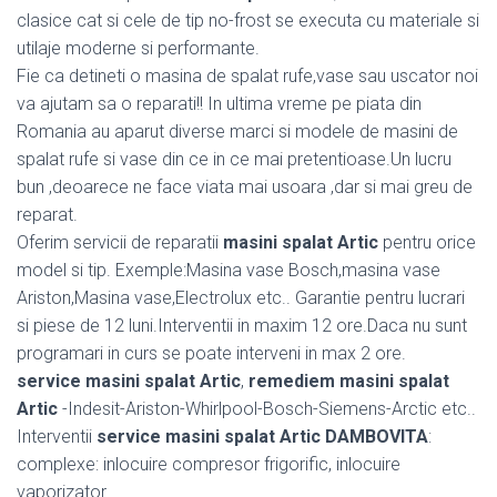
clasice cat si cele de tip no-frost se executa cu materiale si
utilaje moderne si performante.
Fie ca detineti o masina de spalat rufe,vase sau uscator noi
va ajutam sa o reparati!! In ultima vreme pe piata din
Romania au aparut diverse marci si modele de masini de
spalat rufe si vase din ce in ce mai pretentioase.Un lucru
bun ,deoarece ne face viata mai usoara ,dar si mai greu de
reparat.
Oferim servicii de reparatii
masini spalat Artic
pentru orice
model si tip. Exemple:Masina vase Bosch,masina vase
Ariston,Masina vase,Electrolux etc.. Garantie pentru lucrari
si piese de 12 luni.Interventii in maxim 12 ore.Daca nu sunt
programari in curs se poate interveni in max 2 ore.
service masini spalat Artic
,
remediem masini spalat
Artic
-Indesit-Ariston-Whirlpool-Bosch-Siemens-Arctic etc..
Interventii
service masini spalat Artic DAMBOVITA
:
complexe: inlocuire compresor frigorific, inlocuire
vaporizator