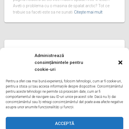
Aveti o problema cu o masina de spalat arctic? Tot ce
trebuie sa faceti este sa ne sunati
Citește mai mult
SERVICE MASINI SPALAT ARTIC
Administrează
service masini spalat Artic PRAHOVA
consimțămintele pentru
service masini spalat Artic PRAHOVA Bine ati venit pe
cookie-uri
pagina noastra de service masini spalat Artic PRAHOVA
Aveti o problema cu o masina de spalat arctic? Tot ce
Pentru a oferi cea mai bună experiență, folosim tehnologii, cum ar fi cookie-uri,
pentru a stoca și/sau accesa informațiile despre dispozitive. Consimțământul
trebuie sa faceti este sa ne sunati
Citește mai mult
pentru aceste tehnologii ne permite să procesăm date, cum ar fi
comportamentul de navigare sau ID-uri unice pe acest site. Dacă nu îți dai
consimțământul sau îți retragi consimțământul dat poate avea afecte negative
asupra unor anumite funcționalități și funcții.
ACASA
DESPRE NOI
SERVICII
ACOPERIRE
ACCEPTĂ