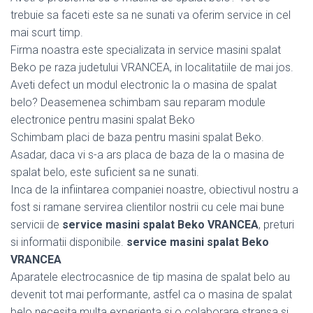
trebuie sa faceti este sa ne sunati va oferim service in cel
mai scurt timp.
Firma noastra este specializata in service masini spalat
Beko pe raza judetului VRANCEA, in localitatiile de mai jos.
Aveti defect un modul electronic la o masina de spalat
belo? Deasemenea schimbam sau reparam module
electronice pentru masini spalat Beko
Schimbam placi de baza pentru masini spalat Beko.
Asadar, daca vi s-a ars placa de baza de la o masina de
spalat belo, este suficient sa ne sunati.
Inca de la infiintarea companiei noastre, obiectivul nostru a
fost si ramane servirea clientilor nostrii cu cele mai bune
servicii de
service masini spalat Beko VRANCEA
, preturi
si informatii disponibile.
service masini spalat Beko
VRANCEA
Aparatele electrocasnice de tip masina de spalat belo au
devenit tot mai performante, astfel ca o masina de spalat
belo necesita multa experienta si o colaborare stransa si