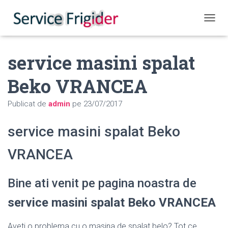
COMUT
service masini spalat
Beko VRANCEA
Publicat de
admin
pe
23/07/2017
service masini spalat Beko
VRANCEA
Bine ati venit pe pagina noastra de
service masini spalat Beko VRANCEA
Aveti o problema cu o masina de spalat belo? Tot ce