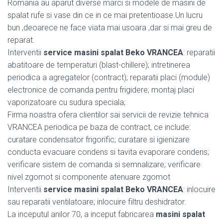
Romania au aparut diverse marci si modele de masini de
spalat rufe si vase din ce in ce mai pretentioase.Un lucru
bun ,deoarece ne face viata mai usoara ,dar si mai greu de
reparat.
Interventii
service masini spalat Beko VRANCEA
: reparatii
abatitoare de temperaturi (blast-chillere); intretinerea
periodica a agregatelor (contract); reparatii placi (module)
electronice de comanda pentru frigidere; montaj placi
vaporizatoare cu sudura speciala;
Firma noastra ofera clientilor sai servicii de revizie tehnica
VRANCEA periodica pe baza de contract, ce include:
curatare condensator frigorific; curatare si igienizare
conducta evacuare condens si tavita evaporare condens;
verificare sistem de comanda si semnalizare; verificare
nivel zgomot si componente atenuare zgomot
Interventii
service masini spalat Beko VRANCEA
: inlocuire
sau reparatii ventilatoare; inlocuire filtru deshidrator.
La inceputul anilor 70, a inceput fabricarea
masini spalat