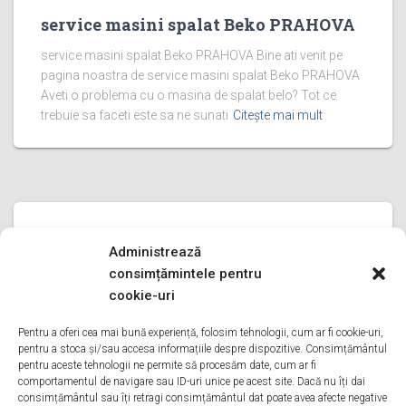
service masini spalat Beko PRAHOVA
service masini spalat Beko PRAHOVA Bine ati venit pe
pagina noastra de service masini spalat Beko PRAHOVA
Aveti o problema cu o masina de spalat belo? Tot ce
trebuie sa faceti este sa ne sunati
Citește mai mult
SERVICE MASINI SPALAT BEKO
Administrează
service masini spalat Beko ILFOV
consimțămintele pentru
service masini spalat Beko ILFOV Bine ati venit pe pagina
cookie-uri
noastra de service masini spalat Beko ILFOV Aveti o
problema cu o masina de spalat belo? Tot ce trebuie sa
Pentru a oferi cea mai bună experiență, folosim tehnologii, cum ar fi cookie-uri,
pentru a stoca și/sau accesa informațiile despre dispozitive. Consimțământul
faceti este sa ne sunati
Citește mai mult
pentru aceste tehnologii ne permite să procesăm date, cum ar fi
comportamentul de navigare sau ID-uri unice pe acest site. Dacă nu îți dai
consimțământul sau îți retragi consimțământul dat poate avea afecte negative