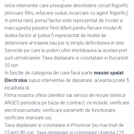
orice interventie care presupune deschidere circuit frigorific
(inlocuire filtru, refacere suduri, incarcare cu agent frigorific)
In primul rand, primul factor este reprezentat de model si
marca,pretul pieselor fiind diferit pentru fiecare model.Al
doilea factor ar putea fi reprezentat de nivelul de
deteriorare al masinii sau pur si simplu defectiunea in sine.
Serviciile pe care le putem oferi intotdeauna la acelasi pret
sunt urmatoarele: Taxa deplasare si constatare in Bucuresti
55 ron .
In functie de categoria din care face parte
masini spalat
Electrolux
supus interventiei de depanare, aceasta poate fi
incadrata la:
Firma noastra ofera clientilor sai servicii de revizie tehnica
ARGES periodica pe baza de contract, ce include: verificare
electrosecuritate; verificare parametri de functionare;
verificare etansare usi;
Taxa deplasare si constatare in Provincie (nu mai mult de
15 km) 85 ron. Taxa deplasare si constatare Urgenta 125