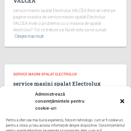
VALCEA
service masini spalat Electrolux VALCEA Bine ati venit pe
pagina noastra de service masini spalat Electrolux
VALCEA Aveti o problema cu o masina de spalat
electrolux? Tot ce trebuie sa faceti este sa ne sunati
Citește mai mult
SERVICE MASINI SPALAT ELECTROLUX
service masini spalat Electrolux
PRAHOVA
Administrează
service masini spalat Electrolux PRAHOVA Bine ati venit
consimțămintele pentru
pe pagina noastra de service masini spalat Electrolux
cookie-uri
PRAHOVA Aveti o problema cu o masina de spalat
electrolux? Tot ce trebuie sa faceti este sa ne sunati
Pentru a oferi cea mai bună experiență, folosim tehnologii, cum ar fi cookie-uri,
pentru a stoca și/sau accesa informațiile despre dispozitive. Consimțământul
Citește mai mult
pentru aceste tehnologii ne permite să procesăm date, cum ar fi