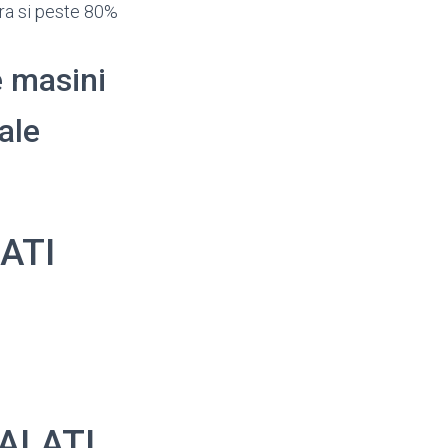
ra si peste 80%
e masini
 ale
LATI
GALATI