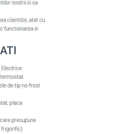
ilor nostrii si sa
a clientilor, atat cu
oc functionarea in
LATI
 Electrice
 termostat.
ele de tip no-frost
stat, placa
ie care presupune
frigorific)