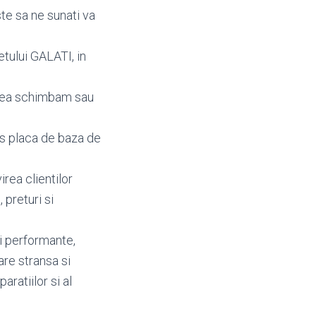
te sa ne sunati va
etului GALATI, in
enea schimbam sau
rs placa de baza de
irea clientilor
I
, preturi si
i performante,
are stransa si
aratiilor si al