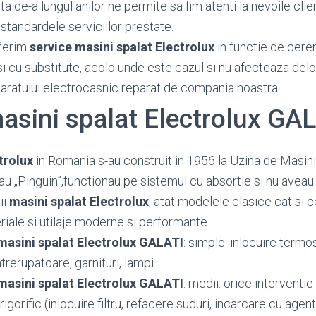
 de-a lungul anilor ne permite sa fim atenti la nevoile client
standardele serviciilor prestate.
ferim
service masini spalat Electrolux
in functie de cerere
si cu substitute, acolo unde este cazul si nu afecteaza del
paratului electrocasnic reparat de compania noastra.
asini spalat Electrolux GA
trolux
in Romania s-au construit in 1956 la Uzina de Masini
u „Pinguin”,functionau pe sistemul cu absortie si nu aveau
ii
masini spalat Electrolux
, atat modelele clasice cat si c
iale si utilaje moderne si performante.
masini spalat Electrolux GALATI
: simple: inlocuire termo
trerupatoare, garnituri, lampi
masini spalat Electrolux GALATI
: medii: orice intervent
igorific (inlocuire filtru, refacere suduri, incarcare cu agent 