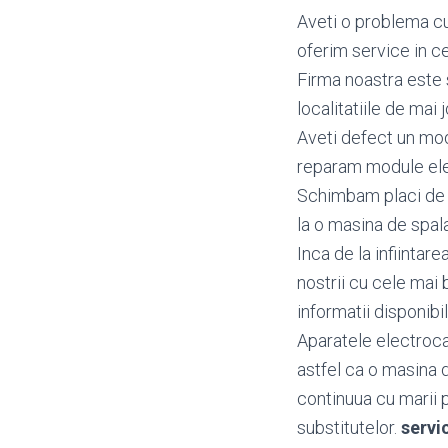
Aveti o problema cu
oferim service in ce
Firma noastra este s
localitatiile de mai j
Aveti defect un mo
reparam module ele
Schimbam placi de b
la o masina de spala
Inca de la infiintar
nostrii cu cele mai 
informatii disponibi
Aparatele electroca
astfel ca o masina 
continuua cu marii pr
substitutelor.
servi