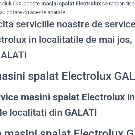
colului XX, aceste
masini spalat Electrolux
se raspandise
rau dotate cu aceste aparate.
cita serviciile noastre de servic
trolux in localitatile de mai jos,
GALATI
asini spalat Electrolux GA
vice masini spalat Electrolux
in
e localitati din
GALATI
e masini spalat Electrolux 