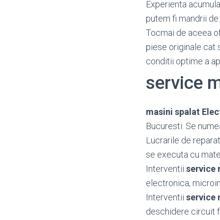
Experienta acumulata
putem fi mandrii de 
Tocmai de aceea o
piese originale cat 
conditii optime a a
service m
masini spalat Elec
Bucuresti. Se numea
Lucrarile de reparat
se executa cu mater
Interventii
service 
electronica, microin
Interventii
service 
deschidere circuit fr