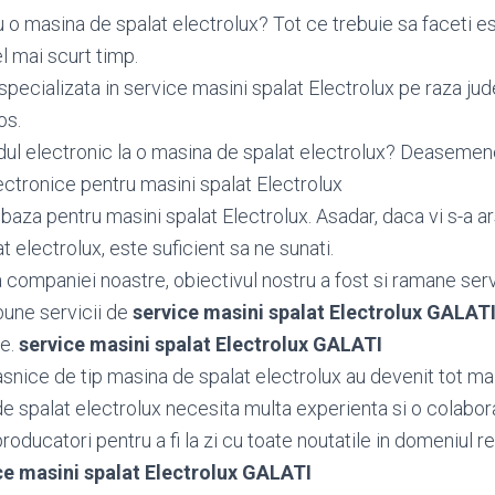
 o masina de spalat electrolux? Tot ce trebuie sa faceti es
l mai scurt timp.
pecializata in service masini spalat Electrolux pe raza jud
os.
dul electronic la o masina de spalat electrolux? Deasem
ctronice pentru masini spalat Electrolux
aza pentru masini spalat Electrolux. Asadar, daca vi s-a a
t electrolux, este suficient sa ne sunati.
ea companiei noastre, obiectivul nostru a fost si ramane serv
bune servicii de
service masini spalat Electrolux GALAT
le.
service masini spalat Electrolux GALATI
snice de tip masina de spalat electrolux au devenit tot ma
de spalat electrolux necesita multa experienta si o colabor
oducatori pentru a fi la zi cu toate noutatile in domeniul rep
ce masini spalat Electrolux GALATI