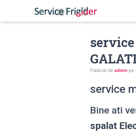
service
GALAT
Publicat de
admin
pe
service m
Bine ati v
spalat Ele