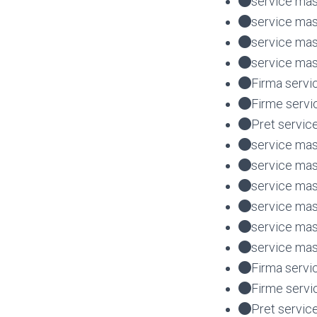
service mas
service mas
service mas
service mas
Firma servi
Firme servi
Pret servic
service mas
service mas
service mas
service mas
service ma
service mas
Firma servi
Firme servi
Pret servic