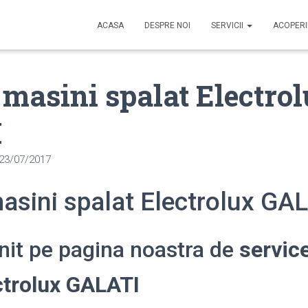
ACASA
DESPRE NOI
SERVICII
ACOPER
 masini spalat Electro
I
23/07/2017
asini spalat Electrolux GA
enit pe pagina noastra de
servic
ctrolux GALATI