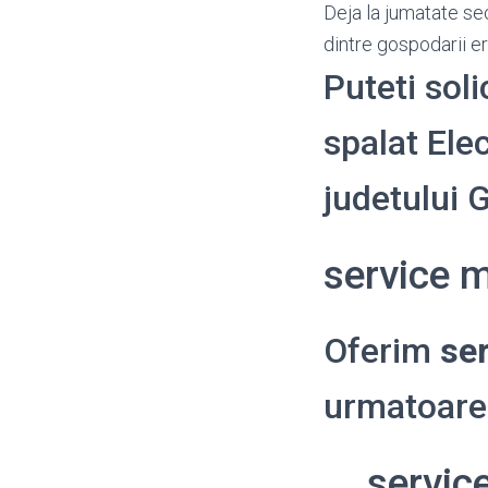
Deja la jumatate se
dintre gospodarii e
Puteti soli
spalat Elec
judetului 
service m
Oferim
ser
urmatoarel
servic