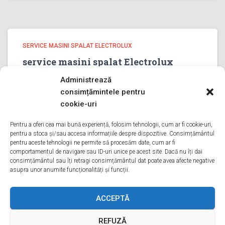
SERVICE MASINI SPALAT ELECTROLUX
service masini spalat Electrolux
PRAHOVA
Administrează
service masini spalat Electrolux PRAHOVA Bine ati venit
consimțămintele pentru
pe pagina noastra de service masini spalat Electrolux
cookie-uri
PRAHOVA Aveti o problema cu o masina de spalat
electrolux? Tot ce trebuie sa faceti este sa ne sunati
Pentru a oferi cea mai bună experiență, folosim tehnologii, cum ar fi cookie-uri,
pentru a stoca și/sau accesa informațiile despre dispozitive. Consimțământul
Citește mai mult
pentru aceste tehnologii ne permite să procesăm date, cum ar fi
comportamentul de navigare sau ID-uri unice pe acest site. Dacă nu îți dai
consimțământul sau îți retragi consimțământul dat poate avea afecte negative
asupra unor anumite funcționalități și funcții.
ACASA
DESPRE NOI
SERVICII
ACOPERIRE
ACCEPTĂ
REFUZĂ
CONTACT
GDPR
TERMENI ȘI CONDIȚII