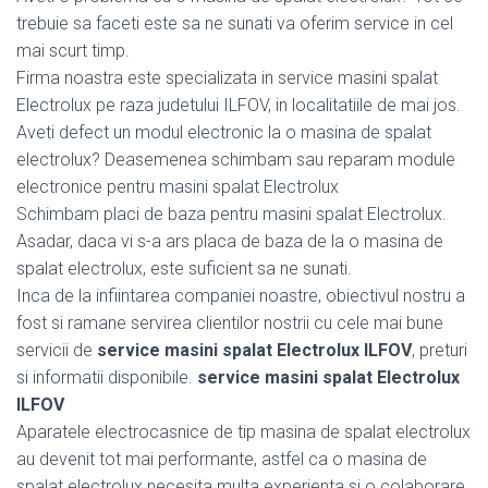
trebuie sa faceti este sa ne sunati va oferim service in cel
mai scurt timp.
Firma noastra este specializata in service masini spalat
Electrolux pe raza judetului ILFOV, in localitatiile de mai jos.
Aveti defect un modul electronic la o masina de spalat
electrolux? Deasemenea schimbam sau reparam module
electronice pentru masini spalat Electrolux
Schimbam placi de baza pentru masini spalat Electrolux.
Asadar, daca vi s-a ars placa de baza de la o masina de
spalat electrolux, este suficient sa ne sunati.
Inca de la infiintarea companiei noastre, obiectivul nostru a
fost si ramane servirea clientilor nostrii cu cele mai bune
servicii de
service masini spalat Electrolux ILFOV
, preturi
si informatii disponibile.
service masini spalat Electrolux
ILFOV
Aparatele electrocasnice de tip masina de spalat electrolux
au devenit tot mai performante, astfel ca o masina de
spalat electrolux necesita multa experienta si o colaborare