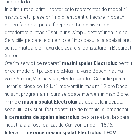
incadrata la:
In primul rand, primul factor este reprezentat de model si
marca,pretul pieselor fiind diferit pentru fiecare model.Al
doilea factor ar putea fi reprezentat de nivelul de
deteriorare al masinii sau pur si simplu defectiunea in sine.
Serviciile pe care le putem oferi intotdeauna la acelasi pret
sunt urmatoarele: Taxa deplasare si constatare in Bucuresti
55 ron .
Oferim servicii de reparatii
masini spalat Electrolux
pentru
orice model si tip. Exemple:Masina vase Bosch,masina
vase Ariston,Masina vase,Electrolux etc.. Garantie pentru
lucrari si piese de 12 luni.Interventii in maxim 12 ore.Daca
nu sunt programari in curs se poate interveni in max 2 ore.
Primele
masini spalat Electrolux
au aparut la inceputul
secolului XIX si au fost construite de britanici si americani.
Insa
masina de spalat electrolux
ce s-a realizat la scara
industriala a fost realizat de Carl von Linde in 1876.
Interventii
service masini spalat Electrolux ILFOV
: