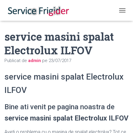
COMUT
service masini spalat
Electrolux ILFOV
Publicat de
admin
pe
23/07/2017
service masini spalat Electrolux
ILFOV
Bine ati venit pe pagina noastra de
service masini spalat Electrolux ILFOV
Aveti o problema cu o masina de spalat electrolux? Tot ce