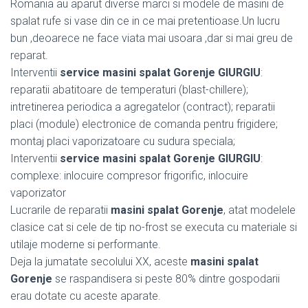
Romania au aparut diverse marci si modele de masini de
spalat rufe si vase din ce in ce mai pretentioase.Un lucru
bun ,deoarece ne face viata mai usoara ,dar si mai greu de
reparat.
Interventii
service masini spalat Gorenje GIURGIU
:
reparatii abatitoare de temperaturi (blast-chillere);
intretinerea periodica a agregatelor (contract); reparatii
placi (module) electronice de comanda pentru frigidere;
montaj placi vaporizatoare cu sudura speciala;
Interventii
service masini spalat Gorenje GIURGIU
:
complexe: inlocuire compresor frigorific, inlocuire
vaporizator
Lucrarile de reparatii
masini spalat Gorenje
, atat modelele
clasice cat si cele de tip no-frost se executa cu materiale si
utilaje moderne si performante.
Deja la jumatate secolului XX, aceste
masini spalat
Gorenje
se raspandisera si peste 80% dintre gospodarii
erau dotate cu aceste aparate.