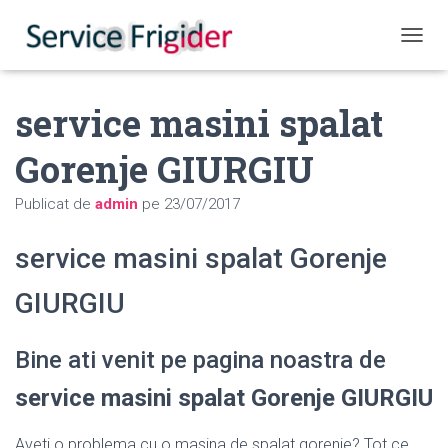
COMUT
service masini spalat
Gorenje GIURGIU
Publicat de
admin
pe
23/07/2017
service masini spalat Gorenje
GIURGIU
Bine ati venit pe pagina noastra de
service masini spalat Gorenje GIURGIU
Aveti o problema cu o masina de spalat gorenje? Tot ce