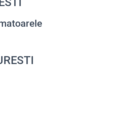
RESTI
matoarele
CURESTI