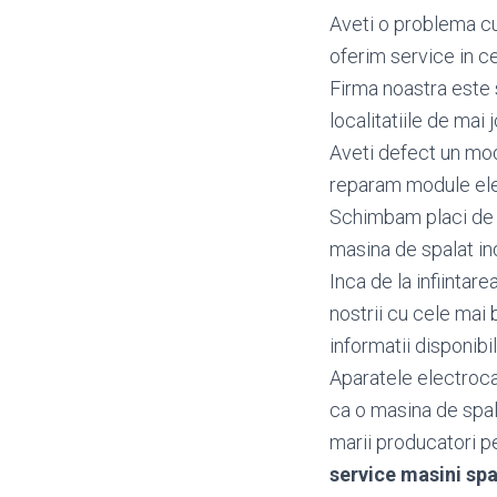
Aveti o problema cu
oferim service in ce
Firma noastra este 
localitatiile de mai j
Aveti defect un mo
reparam module elec
Schimbam placi de b
masina de spalat ind
Inca de la infiintar
nostrii cu cele mai 
informatii disponibi
Aparatele electroca
ca o masina de spal
marii producatori pen
service masini sp