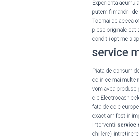
Experienta acumulata
putem fi mandrii de 
Tocmai de aceea o
piese originale cat 
conditii optime a a
service 
Piata de consum d
ce in ce mai multe
vom avea produse pe
ele.Electrocasnicel
fata de cele europen
exact am fost in imp
Interventii
service 
chillere); intretine