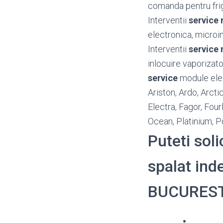
comanda pentru frig
Interventii
service 
electronica, microin
Interventii
service 
inlocuire vaporizato
service
module elect
Ariston, Ardo, Arct
Electra, Fagor, Four
Ocean, Platinium, P
Puteti soli
spalat inde
BUCUREST