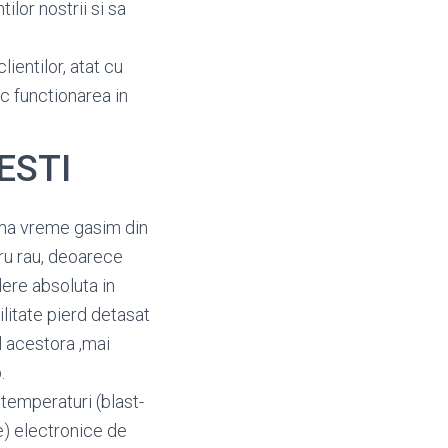
ilor nostrii si sa
lientilor, atat cu
oc functionarea in
RESTI
tima vreme gasim din
cru rau, deoarece
ere absoluta in
litate pierd detasat
l acestora ,mai
.
 temperaturi (blast-
le) electronice de