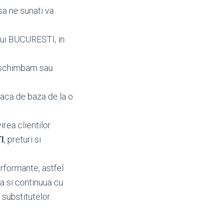
sa ne sunati va
ului BUCURESTI, in
a schimbam sau
laca de baza de la o
irea clientilor
I
, preturi si
rformante, astfel
a si continuua cu
 substitutelor.