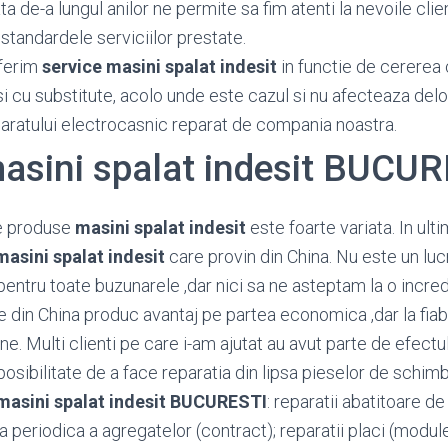
 de-a lungul anilor ne permite sa fim atenti la nevoile client
standardele serviciilor prestate.
ferim
service masini spalat indesit
in functie de cererea c
si cu substitute, acolo unde este cazul si nu afecteaza del
paratului electrocasnic reparat de compania noastra.
masini spalat indesit BUCU
e produse
masini spalat indesit
este foarte variata. In ul
masini spalat indesit
care provin din China. Nu este un lu
ntru toate buzunarele ,dar nici sa ne asteptam la o incred
e din China produc avantaj pe partea economica ,dar la fiabi
e. Multi clienti pe care i-am ajutat au avut parte de efectu
osibilitate de a face reparatia din lipsa pieselor de schimb
masini spalat indesit BUCURESTI
: reparatii abatitoare de
rea periodica a agregatelor (contract); reparatii placi (modu