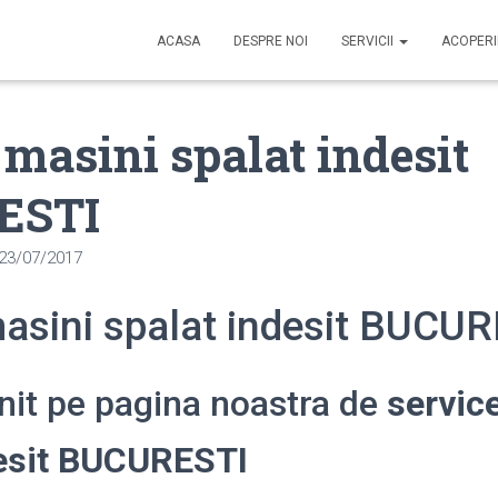
ACASA
DESPRE NOI
SERVICII
ACOPER
 masini spalat indesit
ESTI
23/07/2017
masini spalat indesit BUCU
enit pe pagina noastra de
servic
desit BUCURESTI