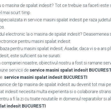
 o masina de spalat indesit? Tot ce trebuie sa faceti este 
l mai scurt timp.
specializata in service masini spalat indesit pe raza judet
os.
dul electronic la o masina de spalat indesit? Deasemene
tronice pentru masini spalat indesit
aza pentru masini spalat indesit. Asadar, daca vi s-a ars p
esit, este suficient sa ne sunati.
ea companiei noastre, obiectivul nostru a fost si ramane serv
bune servicii de
service masini spalat indesit BUCUREST
le.
service masini spalat indesit BUCURESTI
snice de tip masina de spalat indesit au devenit tot mai pe
at indesit necesita multa experienta si o colaborare strans
tru a fi la zi cu toate noutatile in domeniul reparatiilor si al
alat indesit BUCURESTI