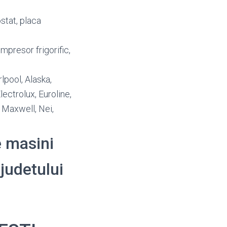
ostat, placa
mpresor frigorific,
rlpool, Alaska,
ectrolux, Euroline,
, Maxwell, Nei,
e masini
 judetului