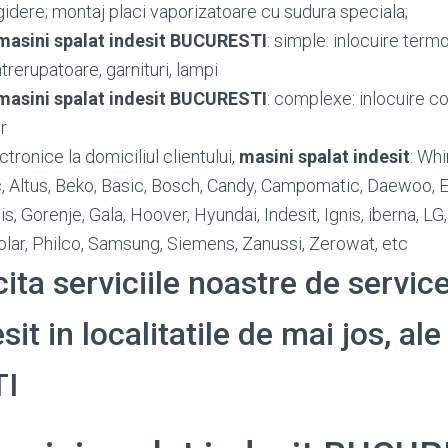
idere; montaj placi vaporizatoare cu sudura speciala;
masini spalat indesit BUCURESTI
: simple: inlocuire term
trerupatoare, garnituri, lampi
masini spalat indesit BUCURESTI
: complexe: inlocuire co
r
ronice la domiciliul clientului,
masini spalat indesit
: Whi
ic, Altus, Beko, Basic, Bosch, Candy, Campomatic, Daewoo, El
lis, Gorenje, Gala, Hoover, Hyundai, Indesit, Ignis, iberna, LG
olar, Philco, Samsung, Siemens, Zanussi, Zerowat, etc
cita serviciile noastre de servic
sit in localitatile de mai jos, ale
I