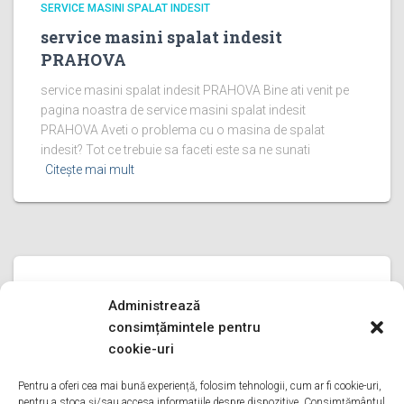
SERVICE MASINI SPALAT INDESIT
service masini spalat indesit
PRAHOVA
service masini spalat indesit PRAHOVA Bine ati venit pe
pagina noastra de service masini spalat indesit
PRAHOVA Aveti o problema cu o masina de spalat
indesit? Tot ce trebuie sa faceti este sa ne sunati
Citește mai mult
SERVICE MASINI SPALAT INDESIT
Administrează
service masini spalat indesit ILFOV
consimțămintele pentru
service masini spalat indesit ILFOV Bine ati venit pe
cookie-uri
pagina noastra de service masini spalat indesit ILFOV
Aveti o problema cu o masina de spalat indesit? Tot ce
Pentru a oferi cea mai bună experiență, folosim tehnologii, cum ar fi cookie-uri,
pentru a stoca și/sau accesa informațiile despre dispozitive. Consimțământul