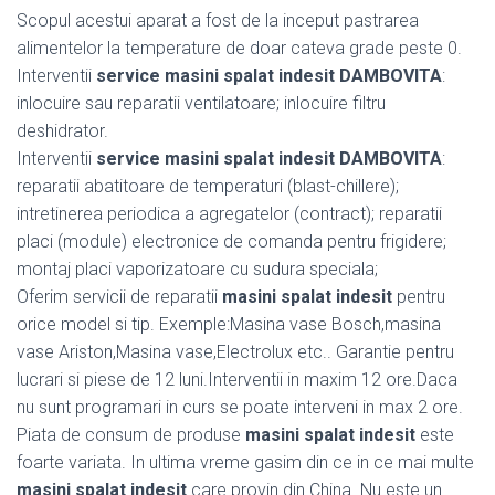
Scopul acestui aparat a fost de la inceput pastrarea
alimentelor la temperature de doar cateva grade peste 0.
Interventii
service masini spalat indesit DAMBOVITA
:
inlocuire sau reparatii ventilatoare; inlocuire filtru
deshidrator.
Interventii
service masini spalat indesit DAMBOVITA
:
reparatii abatitoare de temperaturi (blast-chillere);
intretinerea periodica a agregatelor (contract); reparatii
placi (module) electronice de comanda pentru frigidere;
montaj placi vaporizatoare cu sudura speciala;
Oferim servicii de reparatii
masini spalat indesit
pentru
orice model si tip. Exemple:Masina vase Bosch,masina
vase Ariston,Masina vase,Electrolux etc.. Garantie pentru
lucrari si piese de 12 luni.Interventii in maxim 12 ore.Daca
nu sunt programari in curs se poate interveni in max 2 ore.
Piata de consum de produse
masini spalat indesit
este
foarte variata. In ultima vreme gasim din ce in ce mai multe
masini spalat indesit
care provin din China. Nu este un