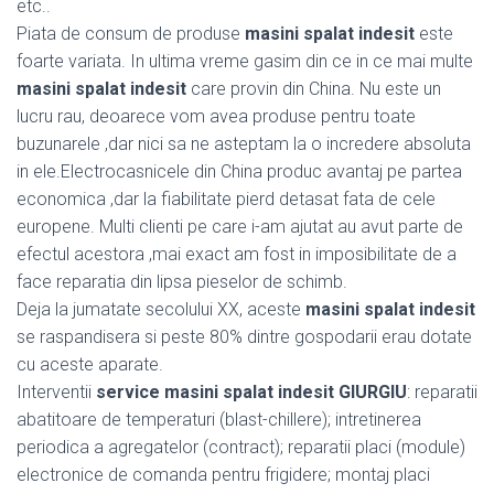
etc..
Piata de consum de produse
masini spalat indesit
este
foarte variata. In ultima vreme gasim din ce in ce mai multe
masini spalat indesit
care provin din China. Nu este un
lucru rau, deoarece vom avea produse pentru toate
buzunarele ,dar nici sa ne asteptam la o incredere absoluta
in ele.Electrocasnicele din China produc avantaj pe partea
economica ,dar la fiabilitate pierd detasat fata de cele
europene. Multi clienti pe care i-am ajutat au avut parte de
efectul acestora ,mai exact am fost in imposibilitate de a
face reparatia din lipsa pieselor de schimb.
Deja la jumatate secolului XX, aceste
masini spalat indesit
se raspandisera si peste 80% dintre gospodarii erau dotate
cu aceste aparate.
Interventii
service masini spalat indesit GIURGIU
: reparatii
abatitoare de temperaturi (blast-chillere); intretinerea
periodica a agregatelor (contract); reparatii placi (module)
electronice de comanda pentru frigidere; montaj placi