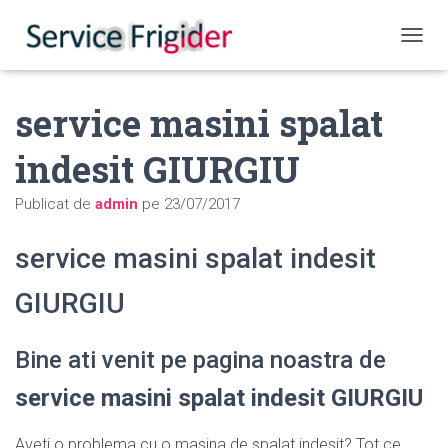
COMUT
service masini spalat
indesit GIURGIU
Publicat de
admin
pe
23/07/2017
service masini spalat indesit
GIURGIU
Bine ati venit pe pagina noastra de
service masini spalat indesit GIURGIU
Aveti o problema cu o masina de spalat indesit? Tot ce