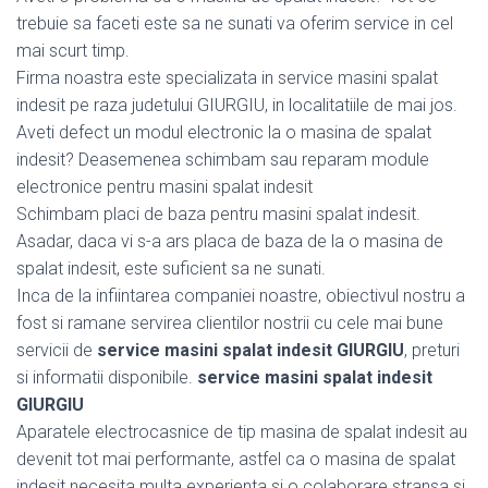
trebuie sa faceti este sa ne sunati va oferim service in cel
mai scurt timp.
Firma noastra este specializata in service masini spalat
indesit pe raza judetului GIURGIU, in localitatiile de mai jos.
Aveti defect un modul electronic la o masina de spalat
indesit? Deasemenea schimbam sau reparam module
electronice pentru masini spalat indesit
Schimbam placi de baza pentru masini spalat indesit.
Asadar, daca vi s-a ars placa de baza de la o masina de
spalat indesit, este suficient sa ne sunati.
Inca de la infiintarea companiei noastre, obiectivul nostru a
fost si ramane servirea clientilor nostrii cu cele mai bune
servicii de
service masini spalat indesit GIURGIU
, preturi
si informatii disponibile.
service masini spalat indesit
GIURGIU
Aparatele electrocasnice de tip masina de spalat indesit au
devenit tot mai performante, astfel ca o masina de spalat
indesit necesita multa experienta si o colaborare stransa si