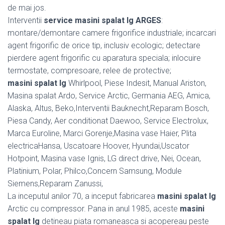
de mai jos.
Interventii
service masini spalat lg ARGES
:
montare/demontare camere frigorifice industriale; incarcari
agent frigorific de orice tip, inclusiv ecologic; detectare
pierdere agent frigorific cu aparatura speciala; inlocuire
termostate, compresoare, relee de protective;
masini spalat lg
Whirlpool, Piese Indesit, Manual Ariston,
Masina spalat Ardo, Service Arctic, Germania AEG, Amica,
Alaska, Altus, Beko,Interventii Bauknecht,Reparam Bosch,
Piesa Candy, Aer conditionat Daewoo, Service Electrolux,
Marca Euroline, Marci Gorenje,Masina vase Haier, Plita
electricaHansa, Uscatoare Hoover, Hyundai,Uscator
Hotpoint, Masina vase Ignis, LG direct drive, Nei, Ocean,
Platinium, Polar, Philco,Concern Samsung, Module
Siemens,Reparam Zanussi,
La inceputul anilor 70, a inceput fabricarea
masini spalat lg
Arctic cu compressor. Pana in anul 1985, aceste
masini
spalat lg
detineau piata romaneasca si acopereau peste