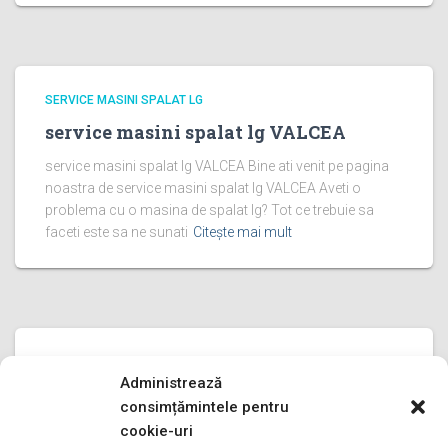
SERVICE MASINI SPALAT LG
service masini spalat lg VALCEA
service masini spalat lg VALCEA Bine ati venit pe pagina
noastra de service masini spalat lg VALCEA Aveti o
problema cu o masina de spalat lg? Tot ce trebuie sa
faceti este sa ne sunati
Citește mai mult
SERVICE MASINI SPALAT LG
Administrează
service masini spalat lg PRAHOVA
consimțămintele pentru
service masini spalat lg PRAHOVA Bine ati venit pe pagina
cookie-uri