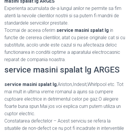
masini spalat lg ARGES
Experienta acumulata de-a lungul anilor ne permite sa fim
atenti la nevoile clientilor nostrii si sa putem fi mandrii de
standardele serviciilor prestate.
Tocmai de aceea oferim
service masini spalat lg
in
functie de cererea clientilor, atat cu piese originale cat si cu
substitute, acolo unde este cazul si nu afecteaza deloc
functionarea in conditii optime a aparatului electrocasnic
reparat de compania noastra.
service masini spalat lg ARGES
service masini spalat lg
,Ariston,Indesit,Whirlpool etc. Tot
mai mult in ultima vreme romanul a ajuns sa cumpere
cuptoare electrice in detrimentul celor pe gaz.O alegere
foarte buna spun.Mai jos voi explica cum putem utiliza un
cuptor electric.
Constatarea defectelor – Acest serviciu se refera la
situatiile de non-defect ce nu pot fi incadrate in interventiile