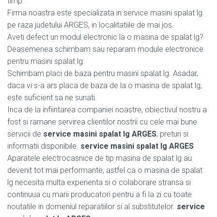
timp.
Firma noastra este specializata in service masini spalat lg
pe raza judetului ARGES, in localitatiile de mai jos.
Aveti defect un modul electronic la o masina de spalat lg?
Deasemenea schimbam sau reparam module electronice
pentru masini spalat lg
Schimbam placi de baza pentru masini spalat lg. Asadar,
daca vi s-a ars placa de baza de la o masina de spalat lg,
este suficient sa ne sunati.
Inca de la infiintarea companiei noastre, obiectivul nostru a
fost si ramane servirea clientilor nostrii cu cele mai bune
servicii de
service masini spalat lg ARGES
, preturi si
informatii disponibile.
service masini spalat lg ARGES
Aparatele electrocasnice de tip masina de spalat lg au
devenit tot mai performante, astfel ca o masina de spalat
lg necesita multa experienta si o colaborare stransa si
continuua cu marii producatori pentru a fi la zi cu toate
noutatile in domeniul reparatiilor si al substitutelor.
service