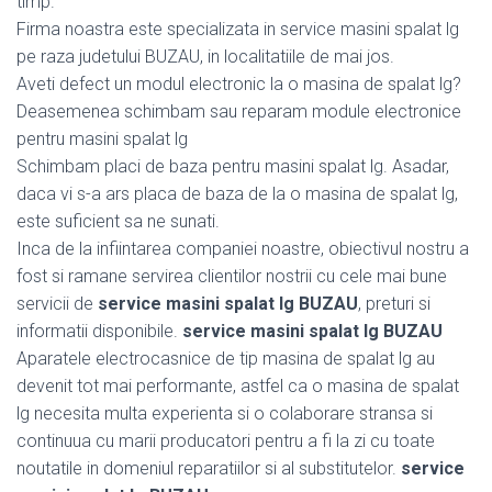
timp.
Firma noastra este specializata in service masini spalat lg
pe raza judetului BUZAU, in localitatiile de mai jos.
Aveti defect un modul electronic la o masina de spalat lg?
Deasemenea schimbam sau reparam module electronice
pentru masini spalat lg
Schimbam placi de baza pentru masini spalat lg. Asadar,
daca vi s-a ars placa de baza de la o masina de spalat lg,
este suficient sa ne sunati.
Inca de la infiintarea companiei noastre, obiectivul nostru a
fost si ramane servirea clientilor nostrii cu cele mai bune
servicii de
service masini spalat lg BUZAU
, preturi si
informatii disponibile.
service masini spalat lg BUZAU
Aparatele electrocasnice de tip masina de spalat lg au
devenit tot mai performante, astfel ca o masina de spalat
lg necesita multa experienta si o colaborare stransa si
continuua cu marii producatori pentru a fi la zi cu toate
noutatile in domeniul reparatiilor si al substitutelor.
service