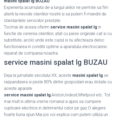
masini spalat lg BUZAU
Experienta acumulata de-a lungul anilor ne permite sa fim
atenti la nevoile clientilor nostrii si sa putem fi mandrii de
standardele serviciilor prestate.
Tocmai de aceea oferim
service masini spalat lg
in
functie de cererea clientilor, atat cu piese originale cat si cu
substitute, acolo unde este cazul si nu afecteaza deloc
functionarea in conditii optime a aparatului electrocasnic
reparat de compania noastra.
service masini spalat lg BUZAU
Deja la jumatate secolului XX, aceste
masini spalat lg
se
raspandisera si peste 80% dintre gospodarii erau dotate cu
aceste aparate.
service masini spalat lg
,Ariston,Indesit,Whirlpool etc. Tot
mai mult in ultima vreme romanul a ajuns sa cumpere
cuptoare electrice in detrimentul celor pe gaz.O alegere
foarte buna spun.Mai jos voi explica cum putem utiliza un