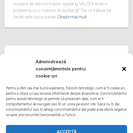
noastra de service masini spalat lg VALCEA Aveti o
problema cu o masina de spalat lg? Tot ce trebuie sa
faceti este sa ne sunati
Citește mai mult
SERVICE MASINI SPALAT LG
Administrează
service masini spalat lg PRAHOVA
consimțămintele pentru
service masini spalat lg PRAHOVA Bine ati venit pe pagina
cookie-uri
noastra de service masini spalat lg PRAHOVA Aveti o
problema cu o masina de spalat lg? Tot ce trebuie sa
Pentru a oferi cea mai bună experiență, folosim tehnologii, cum ar fi cookie-uri,
pentru a stoca și/sau accesa informațiile despre dispozitive. Consimțământul
faceti este sa ne sunati
Citește mai mult
pentru aceste tehnologii ne permite să procesăm date, cum ar fi
comportamentul de navigare sau ID-uri unice pe acest site. Dacă nu îți dai
consimțământul sau îți retragi consimțământul dat poate avea afecte negative
asupra unor anumite funcționalități și funcții.
ACASA
DESPRE NOI
SERVICII
ACOPERIRE
ACCEPTĂ