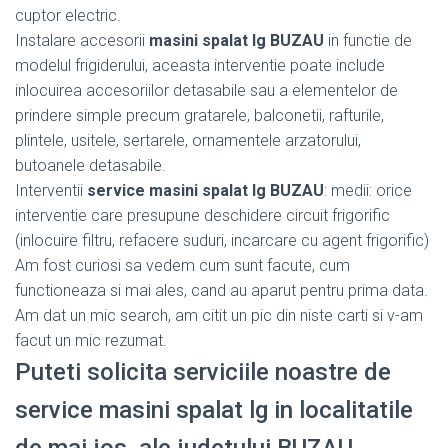
cuptor electric.
Instalare accesorii
masini spalat lg BUZAU
in functie de
modelul frigiderului, aceasta interventie poate include
inlocuirea accesoriilor detasabile sau a elementelor de
prindere simple precum gratarele, balconetii, rafturile,
plintele, usitele, sertarele, ornamentele arzatorului,
butoanele detasabile.
Interventii
service masini spalat lg BUZAU
: medii: orice
interventie care presupune deschidere circuit frigorific
(inlocuire filtru, refacere suduri, incarcare cu agent frigorific)
Am fost curiosi sa vedem cum sunt facute, cum
functioneaza si mai ales, cand au aparut pentru prima data.
Am dat un mic search, am citit un pic din niste carti si v-am
facut un mic rezumat.
Puteti solicita serviciile noastre de
service masini spalat lg in localitatile
de mai jos, ale judetului BUZAU