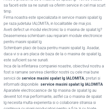
sa faceti este sa ne sunati va oferim service in cel mai scurt
timp.
Firma noastra este specializata in service masini spalat lg
pe raza judetului IALOMITA, in localitatiile de mai jos.
Aveti defect un modul electronic la o masina de spalat lg?
Deasemenea schimbam sau reparam module electronice
pentru masini spalat lg
Schimbam placi de baza pentru masini spalat lg. Asadar,
daca vi s-a ars placa de baza de la o masina de spalat lg,
este suficient sa ne sunati.
Inca de la infiintarea companiei noastre, obiectivul nostru a
fost si ramane servirea clientilor nostrii cu cele mai bune
servicii de
service masini spalat lg IALOMITA
, preturi si
informatii disponibile.
service masini spalat lg IALOMITA
Aparatele electrocasnice de tip masina de spalat lg au
devenit tot mai performante, astfel ca o masina de spalat
lg necesita multa experienta si o colaborare stransa si
continuua cu marii producatori pentru a fi la zi cu toate