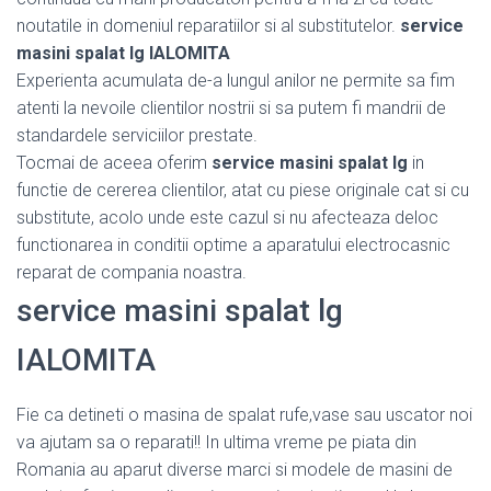
noutatile in domeniul reparatiilor si al substitutelor.
service
masini spalat lg IALOMITA
Experienta acumulata de-a lungul anilor ne permite sa fim
atenti la nevoile clientilor nostrii si sa putem fi mandrii de
standardele serviciilor prestate.
Tocmai de aceea oferim
service masini spalat lg
in
functie de cererea clientilor, atat cu piese originale cat si cu
substitute, acolo unde este cazul si nu afecteaza deloc
functionarea in conditii optime a aparatului electrocasnic
reparat de compania noastra.
service masini spalat lg
IALOMITA
Fie ca detineti o masina de spalat rufe,vase sau uscator noi
va ajutam sa o reparati!! In ultima vreme pe piata din
Romania au aparut diverse marci si modele de masini de