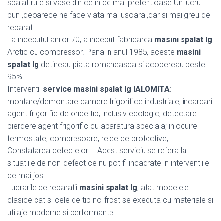
spalat rufe si vase din ce in ce mai pretentioase.Un lucru
bun ,deoarece ne face viata mai usoara ,dar si mai greu de
reparat.
La inceputul anilor 70, a inceput fabricarea
masini spalat lg
Arctic cu compressor. Pana in anul 1985, aceste
masini
spalat lg
detineau piata romaneasca si acopereau peste
95%.
Interventii
service masini spalat lg IALOMITA
:
montare/demontare camere frigorifice industriale; incarcari
agent frigorific de orice tip, inclusiv ecologic; detectare
pierdere agent frigorific cu aparatura speciala; inlocuire
termostate, compresoare, relee de protective;
Constatarea defectelor – Acest serviciu se refera la
situatiile de non-defect ce nu pot fi incadrate in interventiile
de mai jos.
Lucrarile de reparatii
masini spalat lg
, atat modelele
clasice cat si cele de tip no-frost se executa cu materiale si
utilaje moderne si performante.