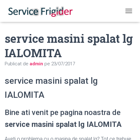
COMUT
service masini spalat lg
IALOMITA
Publicat de
admin
pe
23/07/2017
service masini spalat lg
IALOMITA
Bine ati venit pe pagina noastra de
service masini spalat lg IALOMITA
Aveti o problema cu o masina de spalat lg? Tot ce trebuie