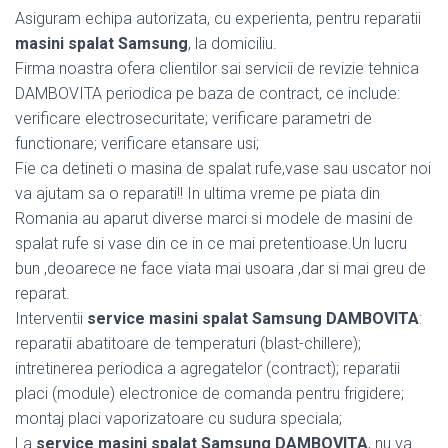
Asiguram echipa autorizata, cu experienta, pentru reparatii
masini spalat Samsung
, la domiciliu.
Firma noastra ofera clientilor sai servicii de revizie tehnica
DAMBOVITA periodica pe baza de contract, ce include:
verificare electrosecuritate; verificare parametri de
functionare; verificare etansare usi;
Fie ca detineti o masina de spalat rufe,vase sau uscator noi
va ajutam sa o reparati!! In ultima vreme pe piata din
Romania au aparut diverse marci si modele de masini de
spalat rufe si vase din ce in ce mai pretentioase.Un lucru
bun ,deoarece ne face viata mai usoara ,dar si mai greu de
reparat.
Interventii
service masini spalat Samsung DAMBOVITA
:
reparatii abatitoare de temperaturi (blast-chillere);
intretinerea periodica a agregatelor (contract); reparatii
placi (module) electronice de comanda pentru frigidere;
montaj placi vaporizatoare cu sudura speciala;
La
service masini spalat Samsung DAMBOVITA
, nu va