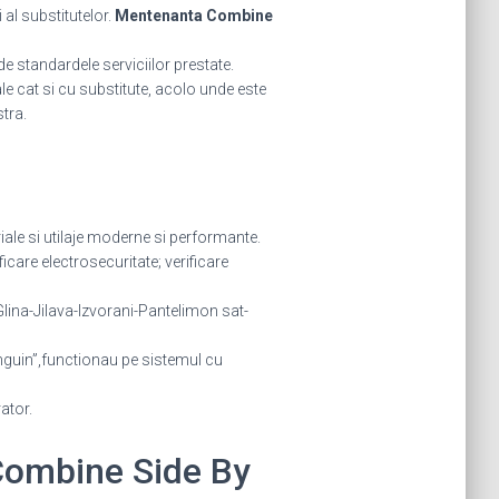
 al substitutelor.
Mentenanta Combine
de standardele serviciilor prestate.
nale cat si cu substitute, acolo unde este
tra.
riale si utilaje moderne si performante.
icare electrosecuritate; verificare
ina-Jilava-Izvorani-Pantelimon sat-
nguin”,functionau pe sistemul cu
rator.
 Combine Side By