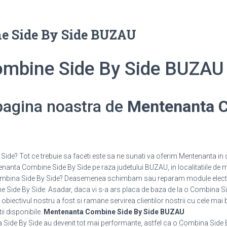
e Side By Side BUZAU
mbine Side By Side BUZAU
 pagina noastra de
Mentenanta C
de? Tot ce trebuie sa faceti este sa ne sunati va oferim Mentenanta in c
nanta Combine Side By Side pe raza judetului BUZAU, in localitatiile de m
 Combina Side By Side? Deasemenea schimbam sau reparam module elect
ide By Side. Asadar, daca vi s-a ars placa de baza de la o Combina Side
 obiectivul nostru a fost si ramane servirea clientilor nostrii cu cele mai 
tii disponibile.
Mentenanta Combine Side By Side BUZAU
 Side By Side au devenit tot mai performante, astfel ca o Combina Side B