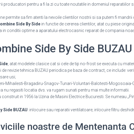
producatori pentru a fi la zi cu toate noutatile in domeniul reparatiilor si
 permite sa fim atenti la nevoile clientilor nostrii si sa putem fi mandrii 
ombine Side By Side
in functie de cererea clientilor, atat cu piese origi
a in conditii optime a aparatului electrocasnic reparat de compania noas
mbine Side By Side BUZAU
Side
, atat modelele clasice cat si cele de tip no-frost se executa cu mate
ii de revizie tehnica BUZAU periodica pe baza de contract, ce include: verif
sare usi;
ni-Mihailesti-Bragadiru-Snagov-Tunari-Voluntari-Balotesti-Mogosoaia-Gl
nu regasiti locatia dvs. va rugam sunati pentru mai multe informatii.
construit in 1956 la Uzina de Masini Electrice Bucuresti. Se numeau „Pi
By Side BUZAU
: inlocuire sau reparatii ventilatoare; inlocuire filtru deshid
erviciile noastre de Mentenanta