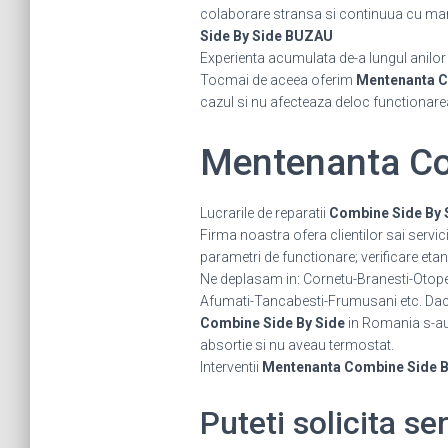
colaborare stransa si continuua cu marii 
Side By Side BUZAU
Experienta acumulata de-a lungul anilor ne
Tocmai de aceea oferim
Mentenanta C
cazul si nu afecteaza deloc functionare
Mentenanta Co
Lucrarile de reparatii
Combine Side By 
Firma noastra ofera clientilor sai servic
parametri de functionare; verificare etan
Ne deplasam in: Cornetu-Branesti-Otope
Afumati-Tancabesti-Frumusani etc. Daca 
Combine Side By Side
in Romania s-au 
absortie si nu aveau termostat.
Interventii
Mentenanta Combine Side 
Puteti solicita s