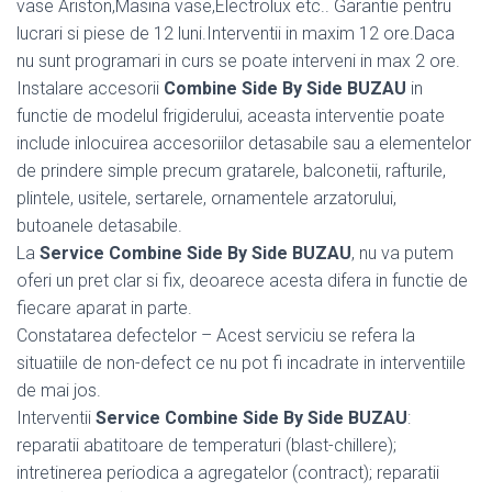
vase Ariston,Masina vase,Electrolux etc.. Garantie pentru
lucrari si piese de 12 luni.Interventii in maxim 12 ore.Daca
nu sunt programari in curs se poate interveni in max 2 ore.
Instalare accesorii
Combine Side By Side BUZAU
in
functie de modelul frigiderului, aceasta interventie poate
include inlocuirea accesoriilor detasabile sau a elementelor
de prindere simple precum gratarele, balconetii, rafturile,
plintele, usitele, sertarele, ornamentele arzatorului,
butoanele detasabile.
La
Service Combine Side By Side BUZAU
, nu va putem
oferi un pret clar si fix, deoarece acesta difera in functie de
fiecare aparat in parte.
Constatarea defectelor – Acest serviciu se refera la
situatiile de non-defect ce nu pot fi incadrate in interventiile
de mai jos.
Interventii
Service Combine Side By Side BUZAU
:
reparatii abatitoare de temperaturi (blast-chillere);
intretinerea periodica a agregatelor (contract); reparatii