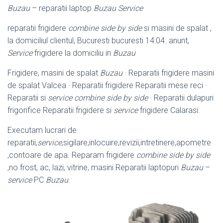
Buzau
– reparatii laptop
Buzau Service
reparatii frigidere
combine side by side
si masini de spalat ,
la domiciliul clientul, Bucuresti bucuresti 14:04. anunt,
Service
frigidere la domiciliu in
Buzau
Frigidere, masini de spalat
Buzau
· Reparatii frigidere masini
de spalat Valcea · Reparatii frigidere Reparatii mese reci ·
Reparatii si
service combine side by side
· Reparatii dulapuri
frigorifice Reparatii frigidere si
service
frigidere Calarasi.
Executam lucrari de
reparatii,
service
,sigilare,inlocuire,revizii,intretinere,apometre
,contoare de apa. Reparam frigidere
combine side by side
,no frost, ac, lazi, vitrine, masini Reparatii laptopuri
Buzau
–
service
PC
Buzau
.