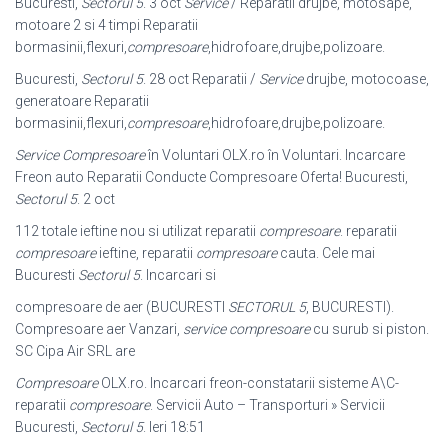
Bucuresti,
Sectorul 5
. 3 oct
Service
/ Reparatii drujbe, motosape,
motoare 2 si 4 timpi Reparatii
bormasinii,flexuri,
compresoare
,hidrofoare,drujbe,polizoare.
Bucuresti,
Sectorul 5
. 28 oct Reparatii /
Service
drujbe, motocoase,
generatoare Reparatii
bormasinii,flexuri,
compresoare
,hidrofoare,drujbe,
polizoare.
Service Compresoare
în Voluntari OLX.ro în Voluntari. Incarcare
Freon auto Reparatii Conducte Compresoare Oferta! Bucuresti,
Sectorul 5
. 2 oct
112 totale ieftine nou si utilizat reparatii
compresoare
. reparatii
compresoare
ieftine, reparatii
compresoare
cauta. Cele mai
Bucuresti
Sectorul 5
. Incarcari si
compresoare de aer (BUCURESTI
SECTORUL 5
, BUCURESTI).
Compresoare aer Vanzari,
service compresoare
cu surub si piston.
SC Cipa Air SRL are
Compresoare
OLX.ro. Incarcari freon-constatarii sisteme A\C-
reparatii
compresoare
. Servicii Auto – Transporturi » Servicii
Bucuresti,
Sectorul 5
. Ieri 18:51