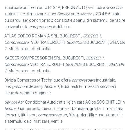
Incarcare cu freon auto R134A, FREON AUTO, verificare si
service
instalatii de climatizare si aer
Service
auto
sector 1
2 3 4 5 6 plata
cu cardul aer conditionat o consitutie spanul din sistemul de racire
provenit de la
compresoarele
defecte
ATLAS COPCO ROMANIA SRL. BUCURESTI,
SECTOR 1
.
Compresoare
· VECTRA EUROLIFT
SERVICE
S BUCURESTI,
SECTOR
1
. Motoare cu combustie
KAESER KOMPRESSOREN SRL. BUCURESTI,
SECTOR 1
.
Compresoare
. VECTRA EUROLIFT
SERVICE
S BUCURESTI,
SECTOR
1
. Motoare cu combustie
Divizia Compressor Technique oferă
compresoare
industriale,
compresoare
de aer și
Sector 1
, Bucureşti Furnizează
service
și
piese de schimb originale.
Service
Aer Conditionat Auto cat si Igienizare AC pe SOS CHITILEI in
Sector 1
iar cei ce locuiesc in zonele : baneasa, grivita, 1 mai, piata
domenii, titulescu,
compresoare
ac, filtre polen, filtre uscatoare ale
sistemului de climatizare, ventile