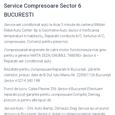
Service Compresoare Sector 6
BUCURESTI
Service
aer conditionat auto la doar 5 minute de cartierul Militari.
Rebel Auto Center- Itp si Geometrie Auto
Sector 6
Verificarea
temperaturii in habitaclu;; Reparatii conducte A/C, furtunuri A/C,
compresoare
;; Comenzi pentru piese noi;
Compresoarele
angrenate de catre motor functioneaza mai greu
pentru a genera HARTA SEDIU DRUMUL TABEREI-
Sector 6
–
Reparatii aer conditionat auto
Rezultate pentru
Compresoare
Reparatii în Bucureşti ; părerile
clienților, prețuri, date de B-Dul. Iuliu Maniu Nr. 220061126 Bucureşti
Sector 6
0214 340 198.
Punct de lucru: Calea Plevnei 256
Sector 6
Bucuresti Efectuam
reparatii post-
garantie pentru
compresoare
CompAir, Demag
precum si pentru alte tipuri de
Service
Auto – DVL Auto &amp; Climauto Diag
Service
au un punct
de lucru in Bucuresti
Sector 6
, dotat cu utilaje moderne. reparatii