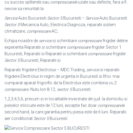
cu succes spliterele sau
compresoarele
uzate sau defecte, fara a fi
nevoie sa renuntati la
Service
Auto Bucuresti-
Sector 5
Bucuresti –
Service
Auto Bucuresti
Sector 5
Mecanica Auto, Electrica Diagnoza, reparatii sistem
climatizare,
compresoare
AC;.
Echipa noastre de
service
si schimbare
compresoare
frigider detine
experienta Reparatii si schimbare
compresoare
frigider Sector 1
Bucuresti, Reparatii si Reparatii si schimbare
compresoare
frigider
Sector 5
Bucuresti, Reparatii si
Reparatii frigidere Electrolux – MDC Trading,
service
si reparatii
frigidere Electrolux in regim de urgenta in Bucuresti si Ilfov. mai
cumparat aparat frigorific de la Electrolux este combina cu 2
compresoare
. Nutu Ion 8-12,
sector 5
Bucuresti.
1,2,3,4,5,6, precum si in localitatile invecinate din jud. la domiciliu si
pieselor inlocuite este de 12 luni, exceptie fac doar
compresoarele
second hand, la care garantia pentru piesa este de 6 luni. Reparatii
aer conditionat
Sector 5
Bucuresti