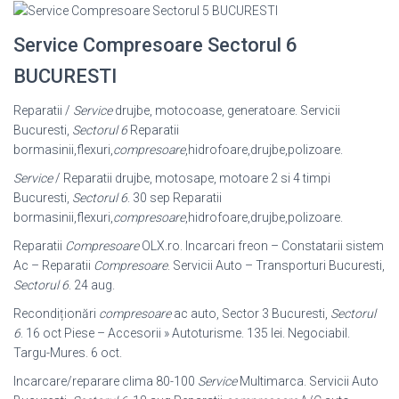
Service Compresoare Sectorul 6
BUCURESTI
Reparatii /
Service
drujbe, motocoase, generatoare. Servicii
Bucuresti,
Sectorul 6
Reparatii
bormasinii,flexuri,
compresoare
,hidrofoare,drujbe,polizoare.
Service
/ Reparatii drujbe, motosape, motoare 2 si 4 timpi
Bucuresti,
Sectorul 6
. 30 sep Reparatii
bormasinii,flexuri,
compresoare
,hidrofoare,drujbe,polizoare.
Reparatii
Compresoare
OLX.ro. Incarcari freon – Constatarii sistem
Ac – Reparatii
Compresoare
. Servicii Auto – Transporturi Bucuresti,
Sectorul 6
. 24 aug.
Recondiționări
compresoare
ac auto, Sector 3 Bucuresti,
Sectorul
6
. 16 oct Piese – Accesorii » Autoturisme. 135 lei. Negociabil.
Targu-Mures. 6 oct.
Incarcare/reparare clima 80-100
Service
Multimarca. Servicii Auto