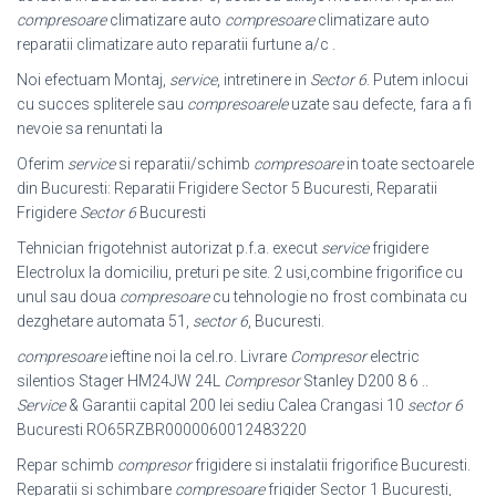
compresoare
climatizare auto
compresoare
climatizare auto
reparatii climatizare auto reparatii furtune a/c .
Noi efectuam Montaj,
service
, intretinere in
Sector 6
. Putem inlocui
cu succes spliterele sau
compresoarele
uzate sau defecte, fara a fi
nevoie sa renuntati la
Oferim
service
si reparatii/schimb
compresoare
in toate sectoarele
din Bucuresti: Reparatii Frigidere Sector 5 Bucuresti, Reparatii
Frigidere
Sector 6
Bucuresti
Tehnician frigotehnist autorizat p.f.a. execut
service
frigidere
Electrolux la domiciliu, preturi pe site. 2 usi,combine frigorifice cu
unul sau doua
compresoare
cu tehnologie no frost combinata cu
dezghetare automata 51,
sector 6
, Bucuresti.
compresoare
ieftine noi la cel.ro. Livrare
Compresor
electric
silentios Stager HM24JW 24L
Compresor
Stanley D200 8 6 ..
Service
& Garantii capital 200 lei sediu Calea Crangasi 10
sector 6
Bucuresti RO65RZBR0000060012483220
Repar schimb
compresor
frigidere si instalatii frigorifice Bucuresti.
Reparatii si schimbare
compresoare
frigider Sector 1 Bucuresti,