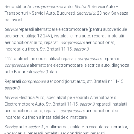
Recondiționări
compresoare
ac auto,
Sector 3
. Servicii Auto –
Transporturi » Servicii Auto. Bucuresti,
Sectorul 3
. 23 nov. Salveaza
ca favorit
Service
reparatii alternatoare electromotoare (pentru autovehicule
sau pentru utilaje 12-24V), instalatii clima auto, reparatii instalatii
aer conditionat auto, reparatii
compresoare
aer conditionat,
incarcari cu freon. Str. Bratarii 11-15,
sector 3
112 totale ieftine nou si utilizat reparatii
compresoare
. reparatii
compresoare
alternatoare electromotoare, electrica auto, diagnoza
auto Bucuresti
sector 3
titan
Reparatii
compresoare
aer condiționat auto, str. Bratarii nr 11-15
sector 3
.
Service
Electrica Auto, specializat pe Reparatii Alternatoare si
Electromotoare Auto. Str. Bratarii 11-15,
sector 3
reparatii instalatii
aer conditionat auto, reparatii
compresoare
aer conditionat si
incarcari cu freon a instalatiei de climatizare.
Service
auto
sector 3
, multimarca , calitate in executarea lucrarilor,
-incarcari si reparatii instalatii aer conditionat, reparatii