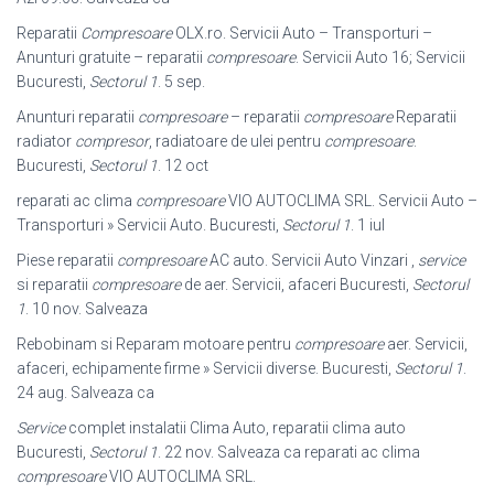
Reparatii
Compresoare
OLX.ro. Servicii Auto – Transporturi –
Anunturi gratuite – reparatii
compresoare
. Servicii Auto 16; Servicii
Bucuresti,
Sectorul 1
. 5 sep.
Anunturi reparatii
compresoare
– reparatii
compresoare
Reparatii
radiator
compresor
, radiatoare de ulei pentru
compresoare
.
Bucuresti,
Sectorul 1
. 12 oct
reparati ac clima
compresoare
VIO AUTOCLIMA SRL. Servicii Auto –
Transporturi » Servicii Auto. Bucuresti,
Sectorul 1
. 1 iul
Piese reparatii
compresoare
AC auto. Servicii Auto Vinzari ,
service
si reparatii
compresoare
de aer. Servicii, afaceri Bucuresti,
Sectorul
1
. 10 nov. Salveaza
Rebobinam si Reparam motoare pentru
compresoare
aer. Servicii,
afaceri, echipamente firme » Servicii diverse. Bucuresti,
Sectorul 1
.
24 aug. Salveaza ca
Service
complet instalatii Clima Auto, reparatii clima auto
Bucuresti,
Sectorul 1
. 22 nov. Salveaza ca reparati ac clima
compresoare
VIO AUTOCLIMA SRL.