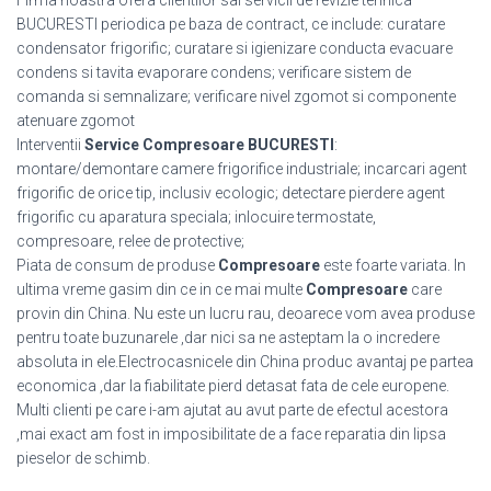
Firma noastra ofera clientilor sai servicii de revizie tehnica
BUCURESTI periodica pe baza de contract, ce include: curatare
condensator frigorific; curatare si igienizare conducta evacuare
condens si tavita evaporare condens; verificare sistem de
comanda si semnalizare; verificare nivel zgomot si componente
atenuare zgomot
Interventii
Service Compresoare BUCURESTI
:
montare/demontare camere frigorifice industriale; incarcari agent
frigorific de orice tip, inclusiv ecologic; detectare pierdere agent
frigorific cu aparatura speciala; inlocuire termostate,
compresoare, relee de protective;
Piata de consum de produse
Compresoare
este foarte variata. In
ultima vreme gasim din ce in ce mai multe
Compresoare
care
provin din China. Nu este un lucru rau, deoarece vom avea produse
pentru toate buzunarele ,dar nici sa ne asteptam la o incredere
absoluta in ele.Electrocasnicele din China produc avantaj pe partea
economica ,dar la fiabilitate pierd detasat fata de cele europene.
Multi clienti pe care i-am ajutat au avut parte de efectul acestora
,mai exact am fost in imposibilitate de a face reparatia din lipsa
pieselor de schimb.