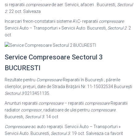
si reparatii
compresoare
de aer. Servicii, afaceri . Bucuresti,
Sectorul
2
. 22 oct. Salveaza
Incarcari freon-constatarii sisteme A\C- reparatii
compresoare
.
Servicii Auto – Transporturi » Servicii Auto. Bucuresti,
Sectorul 2
. 2
oct
Service Compresoare Sectorul 3
BUCURESTI
Rezultate pentru
Compresoare
Reparatii în Bucureşti ; părerile
clienților, prețuri, date de Strada Brăţării Nr. 11-15032534 Bucureşti
Sectorul 3
0213451135.
Anunturi reparatii
compresoare
– reparatii
compresoare
Reparatii
radiator
compresor
, radiatoare de ulei pentru
compresoare
.
Bucuresti,
Sectorul 3
. 14 oct
Compresoare
ac auto reparații. Servicii Auto – Transporturi »
Servicii Auto. Bucuresti,
Sectorul 3
. 19 oct. Salveaza ca favorit