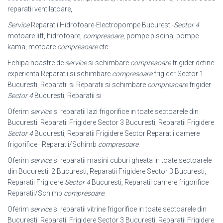
reparatii ventilatoare,
Service
Reparatii Hidrofoare-Electropompe Bucuresti-
Sector 4
.
motoare lift, hidrofoare,
compresoare
, pompe piscina, pompe
kama, motoare
compresoare
etc.
Echipa noastre de
service
si schimbare
compresoare
frigider detine
experienta Reparatii si schimbare
compresoare
frigider Sector 1
Bucuresti, Reparatii si Reparatii si schimbare
compresoare
frigider
Sector 4
Bucuresti, Reparatii si
Oferim
service
si reparatii lazi frigorifice in toate sectoarele din
Bucuresti: Reparatii Frigidere Sector 3 Bucuresti, Reparatii Frigidere
Sector 4
Bucuresti, Reparatii Frigidere Sector Reparatii camere
frigorifice · Reparatii/Schimb
compresoare
.
Oferim
service
si reparatii masini cuburi gheata in toate sectoarele
din Bucuresti: 2 Bucuresti, Reparatii Frigidere Sector 3 Bucuresti,
Reparatii Frigidere
Sector 4
Bucuresti, Reparatii camere frigorifice ·
Reparatii/Schimb
compresoare
.
Oferim
service
si reparatii vitrine frigorifice in toate sectoarele din
Bucuresti: Reparatii Frigidere Sector 3 Bucuresti, Reparatii Frigidere