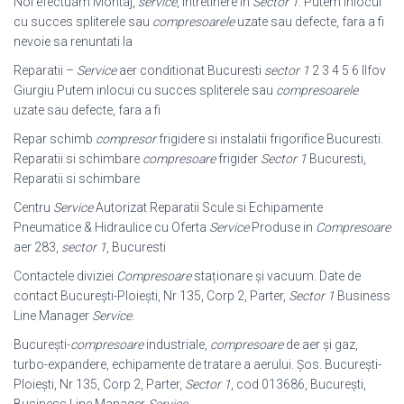
Noi efectuam Montaj,
service
, intretinere in
Sector 1
. Putem inlocui
cu succes spliterele sau
compresoarele
uzate sau defecte, fara a fi
nevoie sa renuntati la
Reparatii –
Service
aer conditionat Bucuresti
sector 1
2 3 4 5 6 Ilfov
Giurgiu Putem inlocui cu succes spliterele sau
compresoarele
uzate sau defecte, fara a fi
Repar schimb
compresor
frigidere si instalatii frigorifice Bucuresti.
Reparatii si schimbare
compresoare
frigider
Sector 1
Bucuresti,
Reparatii si schimbare
Centru
Service
Autorizat Reparatii Scule si Echipamente
Pneumatice & Hidraulice cu Oferta
Service
Produse in
Compresoare
aer 283,
sector 1
, Bucuresti
Contactele diviziei
Compresoare
staționare şi vacuum. Date de
contact Bucureşti-Ploieşti, Nr 135, Corp 2, Parter,
Sector 1
Business
Line Manager
Service
.
București-
compresoare
industriale,
compresoare
de aer și gaz,
turbo-
expandere, echipamente de tratare a aerului. Șos. București-
Ploiești, Nr 135, Corp 2, Parter,
Sector 1
, cod 013686, București,
Business Line Manager
Service
.