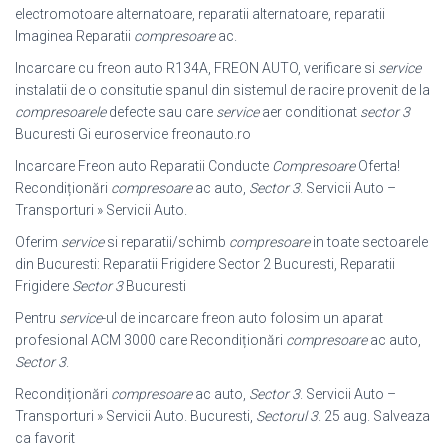
electromotoare alternatoare, reparatii alternatoare, reparatii
Imaginea Reparatii
compresoare
ac.
Incarcare cu freon auto R134A, FREON AUTO, verificare si
service
instalatii de o consitutie spanul din sistemul de racire provenit de la
compresoarele
defecte sau care
service
aer conditionat
sector 3
Bucuresti Gi euroservice freonauto.ro
Incarcare Freon auto Reparatii Conducte
Compresoare
Oferta!
Recondiționări
compresoare
ac auto,
Sector 3
. Servicii Auto –
Transporturi » Servicii Auto.
Oferim
service
si reparatii/schimb
compresoare
in toate sectoarele
din Bucuresti: Reparatii Frigidere Sector 2 Bucuresti, Reparatii
Frigidere
Sector 3
Bucuresti
Pentru
service
-ul de incarcare freon auto folosim un aparat
profesional ACM 3000 care Recondiționări
compresoare
ac auto,
Sector 3
.
Recondiționări
compresoare
ac auto,
Sector 3
. Servicii Auto –
Transporturi » Servicii Auto. Bucuresti,
Sectorul 3
. 25 aug. Salveaza
ca favorit