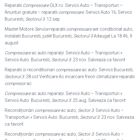
Reparatii
Compresoare
OLX.ro. Servicii Auto – Transporturi –
Anunturi gratuite – reparatii
compresoare
. Servicii Auto 16; Servicii
Bucuresti,
Sectorul 3
. 12 sep.
Master Motore
Service
reparatii
compresoare
aer conditionat auto,
instalatii Bucuresti, judet Bucuresti,
Sectorul 3
Adaugat La 18:46, 9
august
Compresoare
ac auto reparații. Servicii Auto – Transporturi »
Servicii Auto. Bucuresti,
Sectorul 3
. 23 nov. Salveaza ca favorit
Reparatii si reconditionari
compresoare
ac auto. Servicii Bucuresti,
Sectorul 3
. 28 oct Verificare Ac incarcare freon climatizare reparatii
compresor
ac.
Compresoare
ac auto reparații. Servicii Auto – Transporturi »
Servicii Auto. Bucuresti,
Sectorul 3
. 25 aug. Salveaza ca favorit
Recondiționări
compresoare
ac auto,
Sector 3
. Servicii Auto –
Transporturi » Servicii Auto. Bucuresti,
Sectorul 3
. 23 nov. Salveaza
ca favorit
Recondiționări
compresoare
ac auto,
Sector 3
. Servicii Auto –