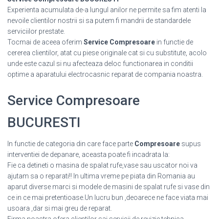
Experienta acumulata de-a lungul anilor ne permite sa fim atenti la
nevoile clientilor nostrii si sa putem fi mandrii de standardele
serviciilor prestate.
Tocmai de aceea oferim
Service Compresoare
in functie de
cererea clientilor, atat cu piese originale cat si cu substitute, acolo
unde este cazul si nu afecteaza deloc functionarea in conditii
optime a aparatului electrocasnic reparat de compania noastra.
Service Compresoare
BUCURESTI
In functie de categoria din care face parte
Compresoare
supus
interventiei de depanare, aceasta poate fi incadrata la:
Fie ca detineti o masina de spalat rufe,vase sau uscator noi va
ajutam sa o reparati!! In ultima vreme pe piata din Romania au
aparut diverse marci si modele de masini de spalat rufe si vase din
ce in ce mai pretentioase.Un lucru bun ,deoarece ne face viata mai
usoara ,dar si mai greu de reparat.