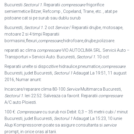
Bucuresti
Sectorul 1
. Reparatii
compresoare
frigorifice
semiermetice Bitzer, Refcomp , Copeland, Trane, etc. , atat pe
pistoane cat si pe surub sau dublu surub
Bucuresti,
Sectorul 1
. 2 oct
Service
/ Reparatii drujbe, motosape,
motoare 2 si 4 timpi Reparatii
bormasinii,flexuri,
compresoare
,hidrofoare,drujbe,polizoare.
reparati ac clima
compresoare
VIO AUTOCLIMA SRL. Servicii Auto –
Transporturi » Servicii Auto. Bucuresti,
Sectorul 1
. 10 oct
Reparatii unelte si dispozitive hidraulice,pneumatice,
compresoare
.
Bucuresti, judet Bucuresti,
Sectorul 1
Adaugat La 19:51, 11 august
2016, Numar anunt:
Incarcare/reparare clima 80-100
Service
Multimarca Bucuresti,
Sectorul 1
. Ieri 22:52. Salveaza ca favorit. Reparatii
compresoare
A/C auto Ploiesti.
100 €:
Compresoare
cu surub noi Debit: 0,3 – 35 metrii cubi / minut
Bucuresti, judet Bucuresti,
Sectorul 1
Adaugat La 15:23, 10 iunie
Alup Kompressoren poate sa asigure consultanta si
service
prompt, in orice oras al tarii.