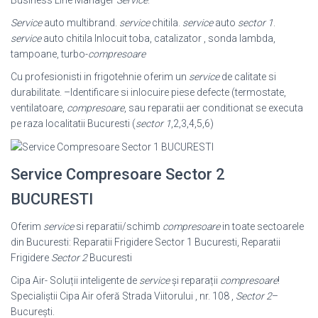
Service
auto multibrand.
service
chitila.
service
auto
sector 1
.
service
auto chitila Inlocuit toba, catalizator , sonda lambda,
tampoane, turbo-
compresoare
Cu profesionisti in frigotehnie oferim un
service
de calitate si
durabilitate. –
Identificare si inlocuire piese defecte (termostate,
ventilatoare,
compresoare
, sau reparatii aer conditionat se executa
pe raza localitatii Bucuresti (
sector 1
,2,3,
4,5,6)
Service Compresoare Sector 2
BUCURESTI
Oferim
service
si reparatii/schimb
compresoare
in toate sectoarele
din Bucuresti: Reparatii Frigidere Sector 1 Bucuresti, Reparatii
Frigidere
Sector 2
Bucuresti
Cipa Air- Soluții inteligente de
service
și reparații
compresoare
!
Specialiștii Cipa Air oferă Strada Viitorului , nr. 108 ,
Sector 2
–
București.