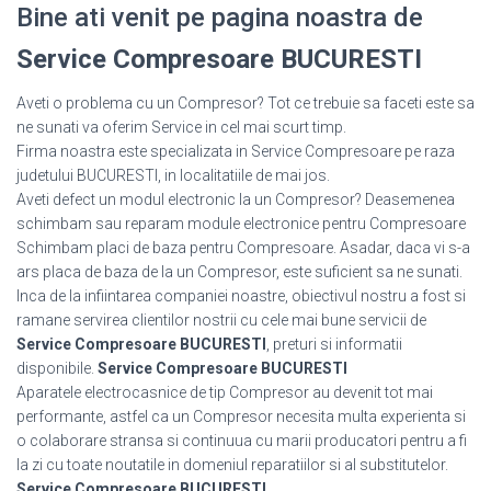
Bine ati venit pe pagina noastra de
Service Compresoare BUCURESTI
Aveti o problema cu un Compresor? Tot ce trebuie sa faceti este sa
ne sunati va oferim Service in cel mai scurt timp.
Firma noastra este specializata in Service Compresoare pe raza
judetului BUCURESTI, in localitatiile de mai jos.
Aveti defect un modul electronic la un Compresor? Deasemenea
schimbam sau reparam module electronice pentru Compresoare
Schimbam placi de baza pentru Compresoare. Asadar, daca vi s-a
ars placa de baza de la un Compresor, este suficient sa ne sunati.
Inca de la infiintarea companiei noastre, obiectivul nostru a fost si
ramane servirea clientilor nostrii cu cele mai bune servicii de
Service Compresoare BUCURESTI
, preturi si informatii
disponibile.
Service Compresoare BUCURESTI
Aparatele electrocasnice de tip Compresor au devenit tot mai
performante, astfel ca un Compresor necesita multa experienta si
o colaborare stransa si continuua cu marii producatori pentru a fi
la zi cu toate noutatile in domeniul reparatiilor si al substitutelor.
Service Compresoare BUCURESTI