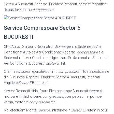
Sector 4
Bucuresti, Reparatii Frigidere Reparatii camere frigorifice ·
Reparatii/Schimb
compresoare
.
Service Compresoare Sector 5
BUCURESTI
CPR Auto/; Servicii; /Reparatii si
Service
pentru Sisteme de Aer
Conditionat Auto de Aer Conditionat; Reparatii
compresoare
ale
Sistemului de Aer Conditionat; Igienizare Profesionala a Sistemului
Aer Conditionat Bucuresti,
sector 5
. Tel.
Oferim
service
si reparatii/schimb
compresoare
in toate sectoarele
din Bucuresti: Reparatii Frigidere Sector 4 Bucuresti, Reparatii
Frigidere
Sector 5
Bucuresti
Service
Reparatii Hidrofoare-Electropompe Bucuresti-
Sector 5
.
motoare lift, hidrofoare,
compresoare
, pompe piscina, pompe
kama, motoare
compresoare
etc.
Noi efectuam Montaj,
service
, intretinere in
Sector 5
. Putem inlocui