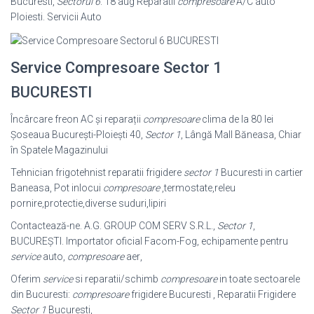
Bucuresti,
Sectorul 6
. 18 aug Reparatii
compresoare
A/C auto
Ploiesti. Servicii Auto
Service Compresoare Sector 1
BUCURESTI
Încârcare freon AC și reparații
compresoare
clima de la 80 lei
Șoseaua București-Ploiești 40,
Sector 1
, Lângă Mall Băneasa, Chiar
în Spatele Magazinului
Tehnician frigotehnist reparatii frigidere
sector 1
Bucuresti in cartier
Baneasa, Pot inlocui
compresoare
,termostate,releu
pornire,protectie,diverse suduri,lipiri
Contactează-ne. A.G. GROUP COM SERV S.R.L.,
Sector 1
,
BUCUREŞTI. Importator oficial Facom-Fog, echipamente pentru
service
auto,
compresoare
aer
,
Oferim
service
si reparatii/schimb
compresoare
in toate sectoarele
din Bucuresti:
compresoare
frigidere Bucuresti , Reparatii Frigidere
Sector 1
Bucuresti,