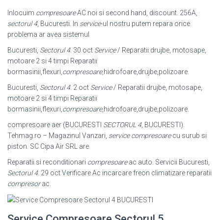
Inlocuim
compresoare
AC noi si second hand, discount. 256A,
sectorul 4
, Bucuresti. In
service
-ul nostru putem repara orice
problema ar avea sistemul
Bucuresti,
Sectorul 4
. 30 oct
Service
/ Reparatii drujbe, motosape,
motoare 2 si 4 timpi Reparatii
bormasinii,flexuri,
compresoare
,hidrofoare,drujbe,polizoare.
Bucuresti,
Sectorul 4
. 2 oct
Service
/ Reparatii drujbe, motosape,
motoare 2 si 4 timpi Reparatii
bormasinii,flexuri,
compresoare
,hidrofoare,drujbe,polizoare.
compresoare aer (BUCURESTI
SECTORUL 4
, BUCURESTI).
Tehmag.ro – Magazinul Vanzari,
service compresoare
cu surub si
piston. SC Cipa Air SRL are
Reparatii si reconditionari
compresoare
ac auto. Servicii Bucuresti,
Sectorul 4
. 29 oct Verificare Ac incarcare freon climatizare reparatii
compresor
ac.
Service Compresoare Sectorul 5