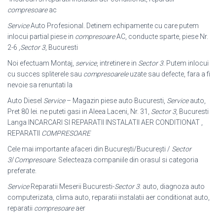
compresoare
ac
Service
Auto Profesional. Detinem echipamente cu care putem
inlocui partial piese in
compresoare
AC, conducte sparte, piese Nr.
2-6 ,
Sector 3
, Bucuresti
Noi efectuam Montaj,
service
, intretinere in
Sector 3
. Putem inlocui
cu succes spliterele sau
compresoarele
uzate sau defecte, fara a fi
nevoie sa renuntati la
Auto Diesel
Service
– Magazin piese auto Bucuresti,
Service
auto,
Pret 80 lei. ne puteti gasi in Aleea Laceni, Nr. 31,
Sector 3
, Bucuresti
Langa INCARCARI SI REPARATII INSTALATII AER CONDITIONAT ,
REPARATII
COMPRESOARE
Cele mai importante afaceri din București/București /
Sector
3
/
Compresoare
. Selecteaza companiile din orasul si categoria
preferate.
Service
Reparatii Meserii Bucuresti-
Sector 3
. auto, diagnoza auto
computerizata, clima auto, reparatii instalatii aer conditionat auto,
reparatii
compresoare
aer