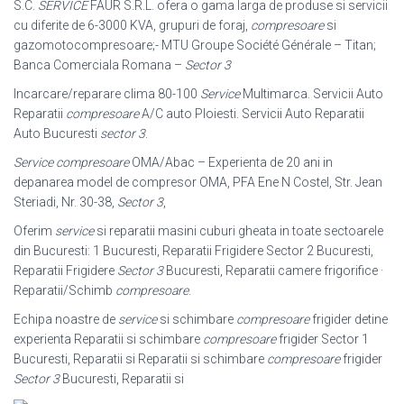
S.C.
SERVICE
FAUR S.R.L. ofera o gama larga de produse si servicii
cu diferite de 6-3000 KVA, grupuri de foraj,
compresoare
si
gazomotocompresoare;- MTU Groupe Société Générale – Titan;
Banca Comerciala Romana –
Sector 3
Incarcare/reparare clima 80-100
Service
Multimarca. Servicii Auto
Reparatii
compresoare
A/C auto Ploiesti. Servicii Auto Reparatii
Auto Bucuresti
sector 3
.
Service compresoare
OMA/Abac – Experienta de 20 ani in
depanarea model de compresor OMA, PFA Ene N Costel, Str. Jean
Steriadi, Nr. 30-38,
Sector 3
,
Oferim
service
si reparatii masini cuburi gheata in toate sectoarele
din Bucuresti: 1 Bucuresti, Reparatii Frigidere Sector 2 Bucuresti,
Reparatii Frigidere
Sector 3
Bucuresti, Reparatii camere frigorifice ·
Reparatii/Schimb
compresoare
.
Echipa noastre de
service
si schimbare
compresoare
frigider detine
experienta Reparatii si schimbare
compresoare
frigider Sector 1
Bucuresti, Reparatii si Reparatii si schimbare
compresoare
frigider
Sector 3
Bucuresti, Reparatii si