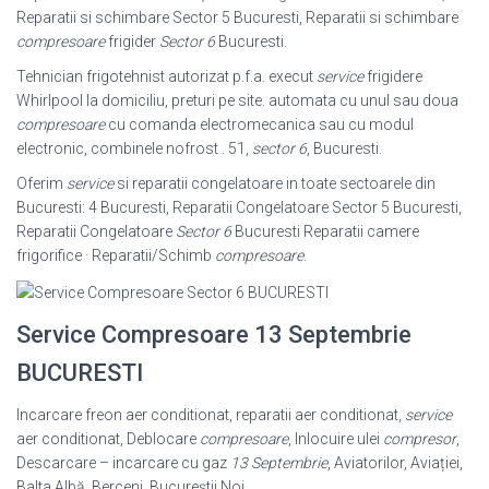
Reparatii si schimbare Sector 5 Bucuresti, Reparatii si schimbare
compresoare
frigider
Sector 6
Bucuresti.
Tehnician frigotehnist autorizat p.f.a. execut
service
frigidere
Whirlpool la domiciliu, preturi pe site. automata cu unul sau doua
compresoare
cu comanda electromecanica sau cu modul
electronic, combinele nofrost . 51,
sector 6
, Bucuresti.
Oferim
service
si reparatii congelatoare in toate sectoarele din
Bucuresti: 4 Bucuresti, Reparatii Congelatoare Sector 5 Bucuresti,
Reparatii Congelatoare
Sector 6
Bucuresti Reparatii camere
frigorifice · Reparatii/Schimb
compresoare
.
Service Compresoare 13 Septembrie
BUCURESTI
Incarcare freon aer conditionat, reparatii aer conditionat,
service
aer conditionat, Deblocare
compresoare
, Inlocuire ulei
compresor
,
Descarcare – incarcare cu gaz
13 Septembrie
, Aviatorilor, Aviației,
Balta Albă, Berceni, Bucureștii Noi,