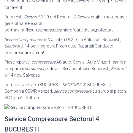
Transporturi » Servicii Auto. Bucuresti,
Sectorul 3
. 25 aug. Salveaza
ca favorit
Bucuresti,
Sectorul 3
. 30 oct Reparatii /
Service
drujbe, motocoase,
generatoare Reparatii
bormasinii,flexuri,
compresoare
,hidrofoare,drujbe,
polizoare.
Service Compresoare
în Voluntari OLX.ro în Voluntari. Bucuresti,
Sectorul 3
. 14 oct Incarcare Freon auto Reparatii Conducte
Compresoare Oferta!
Piese reparatii
compresoare
AC auto. Servicii Auto Vinzari ,
service
si reparatii
compresoare
de aer. Servicii, afaceri Bucuresti,
Sectorul
3
. 14 nov. Salveaza
compresoare aer (BUCURESTI
SECTORUL 3
, BUCURESTI).
Compania CSWR Vanzari,
service compresoare
cu surub si piston.
SC Cipa Air SRL are
Service Compresoare Sectorul 4
BUCURESTI