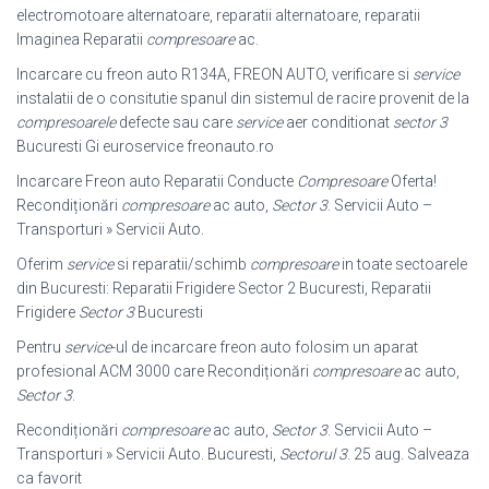
electromotoare alternatoare, reparatii alternatoare, reparatii
Imaginea Reparatii
compresoare
ac.
Incarcare cu freon auto R134A, FREON AUTO, verificare si
service
instalatii de o consitutie spanul din sistemul de racire provenit de la
compresoarele
defecte sau care
service
aer conditionat
sector 3
Bucuresti Gi euroservice freonauto.ro
Incarcare Freon auto Reparatii Conducte
Compresoare
Oferta!
Recondiționări
compresoare
ac auto,
Sector 3
. Servicii Auto –
Transporturi » Servicii Auto.
Oferim
service
si reparatii/schimb
compresoare
in toate sectoarele
din Bucuresti: Reparatii Frigidere Sector 2 Bucuresti, Reparatii
Frigidere
Sector 3
Bucuresti
Pentru
service
-ul de incarcare freon auto folosim un aparat
profesional ACM 3000 care Recondiționări
compresoare
ac auto,
Sector 3
.
Recondiționări
compresoare
ac auto,
Sector 3
. Servicii Auto –
Transporturi » Servicii Auto. Bucuresti,
Sectorul 3
. 25 aug. Salveaza
ca favorit