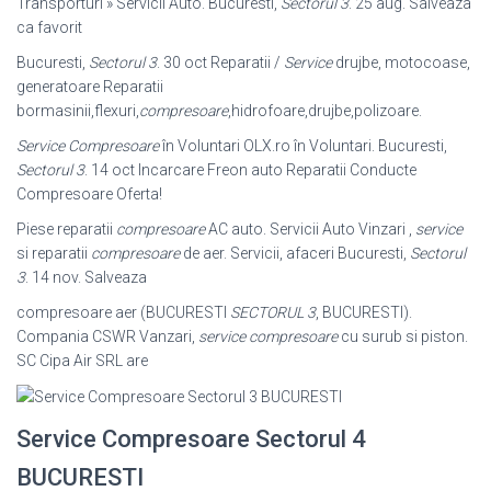
Transporturi » Servicii Auto. Bucuresti,
Sectorul 3
. 25 aug. Salveaza
ca favorit
Bucuresti,
Sectorul 3
. 30 oct Reparatii /
Service
drujbe, motocoase,
generatoare Reparatii
bormasinii,flexuri,
compresoare
,hidrofoare,drujbe,
polizoare.
Service Compresoare
în Voluntari OLX.ro în Voluntari. Bucuresti,
Sectorul 3
. 14 oct Incarcare Freon auto Reparatii Conducte
Compresoare Oferta!
Piese reparatii
compresoare
AC auto. Servicii Auto Vinzari ,
service
si reparatii
compresoare
de aer. Servicii, afaceri Bucuresti,
Sectorul
3
. 14 nov. Salveaza
compresoare aer (BUCURESTI
SECTORUL 3
, BUCURESTI).
Compania CSWR Vanzari,
service compresoare
cu surub si piston.
SC Cipa Air SRL are
Service Compresoare Sectorul 4
BUCURESTI