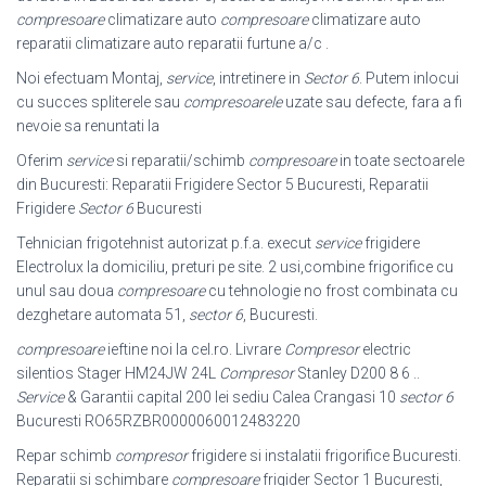
compresoare
climatizare auto
compresoare
climatizare auto
reparatii climatizare auto reparatii furtune a/c .
Noi efectuam Montaj,
service
, intretinere in
Sector 6
. Putem inlocui
cu succes spliterele sau
compresoarele
uzate sau defecte, fara a fi
nevoie sa renuntati la
Oferim
service
si reparatii/schimb
compresoare
in toate sectoarele
din Bucuresti: Reparatii Frigidere Sector 5 Bucuresti, Reparatii
Frigidere
Sector 6
Bucuresti
Tehnician frigotehnist autorizat p.f.a. execut
service
frigidere
Electrolux la domiciliu, preturi pe site. 2 usi,combine frigorifice cu
unul sau doua
compresoare
cu tehnologie no frost combinata cu
dezghetare automata 51,
sector 6
, Bucuresti.
compresoare
ieftine noi la cel.ro. Livrare
Compresor
electric
silentios Stager HM24JW 24L
Compresor
Stanley D200 8 6 ..
Service
& Garantii capital 200 lei sediu Calea Crangasi 10
sector 6
Bucuresti RO65RZBR0000060012483220
Repar schimb
compresor
frigidere si instalatii frigorifice Bucuresti.
Reparatii si schimbare
compresoare
frigider Sector 1 Bucuresti,