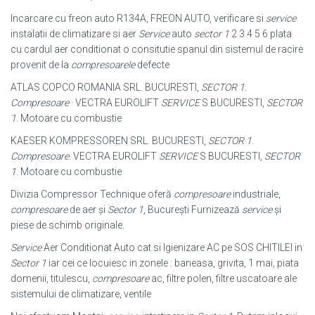
Incarcare cu freon auto R134A, FREON AUTO, verificare si
service
instalatii de climatizare si aer
Service
auto
sector 1
2 3 4 5 6 plata
cu cardul aer conditionat o consitutie spanul din sistemul de racire
provenit de la
compresoarele
defecte
ATLAS COPCO ROMANIA SRL. BUCURESTI,
SECTOR 1
.
Compresoare
· VECTRA EUROLIFT
SERVICE
S BUCURESTI,
SECTOR
1
. Motoare cu combustie
KAESER KOMPRESSOREN SRL. BUCURESTI,
SECTOR 1
.
Compresoare
. VECTRA EUROLIFT
SERVICE
S BUCURESTI,
SECTOR
1
. Motoare cu combustie
Divizia Compressor Technique oferă
compresoare
industriale,
compresoare
de aer și
Sector 1
, Bucureşti Furnizează
service
și
piese de schimb originale.
Service
Aer Conditionat Auto cat si Igienizare AC pe SOS CHITILEI in
Sector 1
iar cei ce locuiesc in zonele : baneasa, grivita, 1 mai, piata
domenii, titulescu,
compresoare
ac, filtre polen, filtre uscatoare ale
sistemului de climatizare, ventile