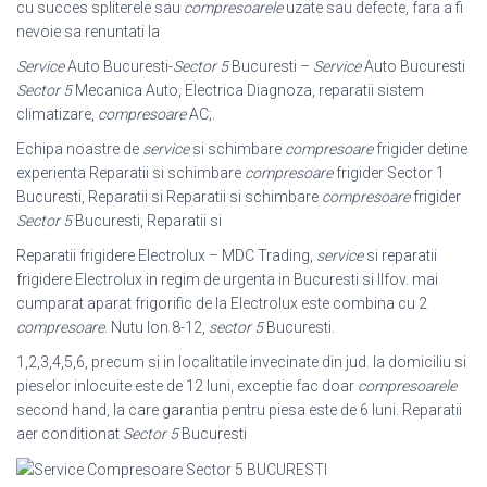
cu succes spliterele sau
compresoarele
uzate sau defecte, fara a fi
nevoie sa renuntati la
Service
Auto Bucuresti-
Sector 5
Bucuresti –
Service
Auto Bucuresti
Sector 5
Mecanica Auto, Electrica Diagnoza, reparatii sistem
climatizare,
compresoare
AC;.
Echipa noastre de
service
si schimbare
compresoare
frigider detine
experienta Reparatii si schimbare
compresoare
frigider Sector 1
Bucuresti, Reparatii si Reparatii si schimbare
compresoare
frigider
Sector 5
Bucuresti, Reparatii si
Reparatii frigidere Electrolux – MDC Trading,
service
si reparatii
frigidere Electrolux in regim de urgenta in Bucuresti si Ilfov. mai
cumparat aparat frigorific de la Electrolux este combina cu 2
compresoare
. Nutu Ion 8-12,
sector 5
Bucuresti.
1,2,3,4,5,6, precum si in localitatile invecinate din jud. la domiciliu si
pieselor inlocuite este de 12 luni, exceptie fac doar
compresoarele
second hand, la care garantia pentru piesa este de 6 luni. Reparatii
aer conditionat
Sector 5
Bucuresti