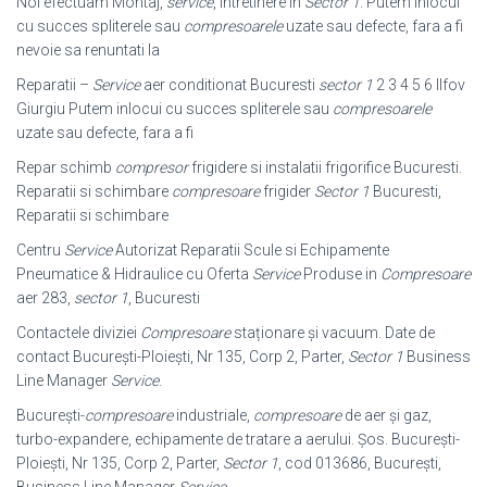
Noi efectuam Montaj,
service
, intretinere in
Sector 1
. Putem inlocui
cu succes spliterele sau
compresoarele
uzate sau defecte, fara a fi
nevoie sa renuntati la
Reparatii –
Service
aer conditionat Bucuresti
sector 1
2 3 4 5 6 Ilfov
Giurgiu Putem inlocui cu succes spliterele sau
compresoarele
uzate sau defecte, fara a fi
Repar schimb
compresor
frigidere si instalatii frigorifice Bucuresti.
Reparatii si schimbare
compresoare
frigider
Sector 1
Bucuresti,
Reparatii si schimbare
Centru
Service
Autorizat Reparatii Scule si Echipamente
Pneumatice & Hidraulice cu Oferta
Service
Produse in
Compresoare
aer 283,
sector 1
, Bucuresti
Contactele diviziei
Compresoare
staționare şi vacuum. Date de
contact Bucureşti-Ploieşti, Nr 135, Corp 2, Parter,
Sector 1
Business
Line Manager
Service
.
București-
compresoare
industriale,
compresoare
de aer și gaz,
turbo-
expandere, echipamente de tratare a aerului. Șos. București-
Ploiești, Nr 135, Corp 2, Parter,
Sector 1
, cod 013686, București,
Business Line Manager
Service
.