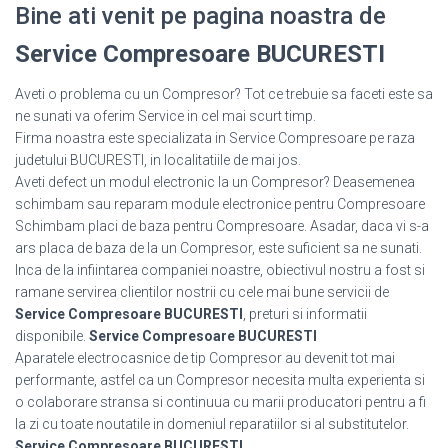
Bine ati venit pe pagina noastra de
Service Compresoare BUCURESTI
Aveti o problema cu un Compresor? Tot ce trebuie sa faceti este sa
ne sunati va oferim Service in cel mai scurt timp.
Firma noastra este specializata in Service Compresoare pe raza
judetului BUCURESTI, in localitatiile de mai jos.
Aveti defect un modul electronic la un Compresor? Deasemenea
schimbam sau reparam module electronice pentru Compresoare
Schimbam placi de baza pentru Compresoare. Asadar, daca vi s-a
ars placa de baza de la un Compresor, este suficient sa ne sunati.
Inca de la infiintarea companiei noastre, obiectivul nostru a fost si
ramane servirea clientilor nostrii cu cele mai bune servicii de
Service Compresoare BUCURESTI
, preturi si informatii
disponibile.
Service Compresoare BUCURESTI
Aparatele electrocasnice de tip Compresor au devenit tot mai
performante, astfel ca un Compresor necesita multa experienta si
o colaborare stransa si continuua cu marii producatori pentru a fi
la zi cu toate noutatile in domeniul reparatiilor si al substitutelor.
Service Compresoare BUCURESTI