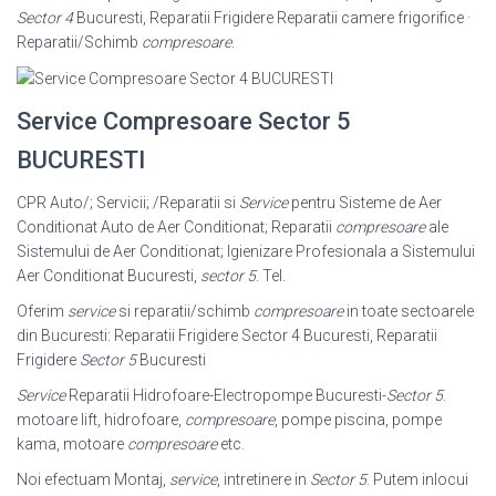
Sector 4
Bucuresti, Reparatii Frigidere Reparatii camere frigorifice ·
Reparatii/Schimb
compresoare
.
Service Compresoare Sector 5
BUCURESTI
CPR Auto/; Servicii; /Reparatii si
Service
pentru Sisteme de Aer
Conditionat Auto de Aer Conditionat; Reparatii
compresoare
ale
Sistemului de Aer Conditionat; Igienizare Profesionala a Sistemului
Aer Conditionat Bucuresti,
sector 5
. Tel.
Oferim
service
si reparatii/schimb
compresoare
in toate sectoarele
din Bucuresti: Reparatii Frigidere Sector 4 Bucuresti, Reparatii
Frigidere
Sector 5
Bucuresti
Service
Reparatii Hidrofoare-Electropompe Bucuresti-
Sector 5
.
motoare lift, hidrofoare,
compresoare
, pompe piscina, pompe
kama, motoare
compresoare
etc.
Noi efectuam Montaj,
service
, intretinere in
Sector 5
. Putem inlocui