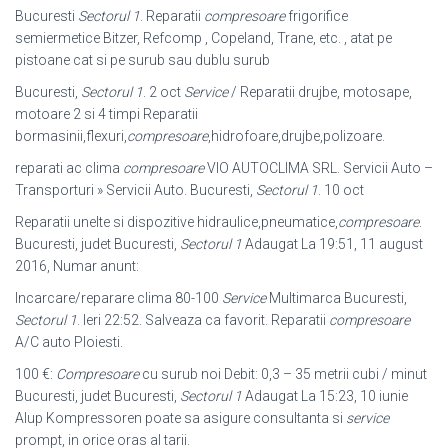
Bucuresti
Sectorul 1
. Reparatii
compresoare
frigorifice
semiermetice Bitzer, Refcomp , Copeland, Trane, etc. , atat pe
pistoane cat si pe surub sau dublu surub
Bucuresti,
Sectorul 1
. 2 oct
Service
/ Reparatii drujbe, motosape,
motoare 2 si 4 timpi Reparatii
bormasinii,flexuri,
compresoare
,hidrofoare,drujbe,polizoare.
reparati ac clima
compresoare
VIO AUTOCLIMA SRL. Servicii Auto –
Transporturi » Servicii Auto. Bucuresti,
Sectorul 1
. 10 oct
Reparatii unelte si dispozitive hidraulice,pneumatice,
compresoare
.
Bucuresti, judet Bucuresti,
Sectorul 1
Adaugat La 19:51, 11 august
2016, Numar anunt:
Incarcare/reparare clima 80-100
Service
Multimarca Bucuresti,
Sectorul 1
. Ieri 22:52. Salveaza ca favorit. Reparatii
compresoare
A/C auto Ploiesti.
100 €:
Compresoare
cu surub noi Debit: 0,3 – 35 metrii cubi / minut
Bucuresti, judet Bucuresti,
Sectorul 1
Adaugat La 15:23, 10 iunie
Alup Kompressoren poate sa asigure consultanta si
service
prompt, in orice oras al tarii.