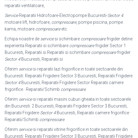
reparatii ventilatoare,
Service
Reparatii Hidrofoare-Electropompe Bucuresti-
Sector 4
.
motoare lift, hidrofoare,
compresoare
, pompe piscina, pompe
kama, motoare
compresoare
etc.
Echipa noastre de
service
si schimbare
compresoare
frigider detine
experienta Reparatii si schimbare
compresoare
frigider Sector 1
Bucuresti, Reparatii si Reparatii si schimbare
compresoare
frigider
Sector 4
Bucuresti, Reparatii si
Oferim
service
si reparatii lazi frigorifice in toate sectoarele din
Bucuresti: Reparatii Frigidere Sector 3 Bucuresti, Reparatii Frigidere
Sector 4
Bucuresti, Reparatii Frigidere Sector Reparatii camere
frigorifice · Reparatii/Schimb
compresoare
.
Oferim
service
si reparatii masini cuburi gheata in toate sectoarele
din Bucuresti: 2 Bucuresti, Reparatii Frigidere Sector 3 Bucuresti,
Reparatii Frigidere
Sector 4
Bucuresti, Reparatii camere frigorifice ·
Reparatii/Schimb
compresoare
.
Oferim
service
si reparatii vitrine frigorifice in toate sectoarele din
Bucuresti: Reparatii Frigidere Sector 3 Bucuresti, Reparatii Frigidere