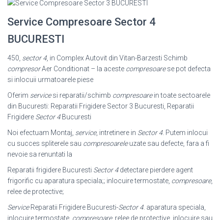
Service Compresoare Sector 4
BUCURESTI
450,
sector 4
, in Complex Autovit din Vitan-Barzesti Schimb
compresor
Aer Conditionat – la aceste
compresoare
se pot defecta
si inlocuii urmatoarele piese
Oferim
service
si reparatii/schimb
compresoare
in toate sectoarele
din Bucuresti: Reparatii Frigidere Sector 3 Bucuresti, Reparatii
Frigidere
Sector 4
Bucuresti
Noi efectuam Montaj,
service
, intretinere in
Sector 4
. Putem inlocui
cu succes spliterele sau
compresoarele
uzate sau defecte, fara a fi
nevoie sa renuntati la
Reparatii frigidere Bucuresti
Sector 4
detectare pierdere agent
frigorific cu aparatura speciala;; inlocuire termostate,
compresoare
,
relee de protective;
Service
Reparatii Frigidere Bucuresti-
Sector 4
. aparatura speciala,
inlocuire termostate,
compresoare
, relee de protective, inlocuire sau