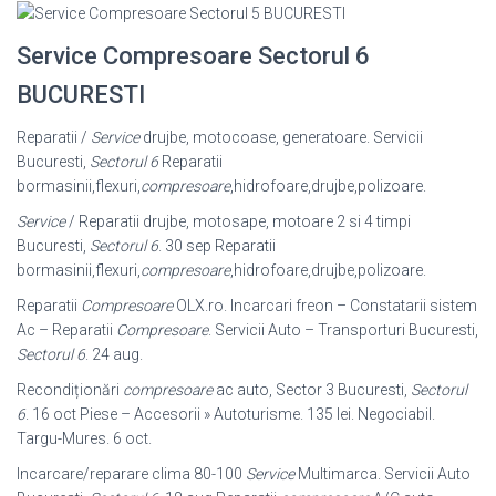
Service Compresoare Sectorul 6
BUCURESTI
Reparatii /
Service
drujbe, motocoase, generatoare. Servicii
Bucuresti,
Sectorul 6
Reparatii
bormasinii,flexuri,
compresoare
,hidrofoare,drujbe,polizoare.
Service
/ Reparatii drujbe, motosape, motoare 2 si 4 timpi
Bucuresti,
Sectorul 6
. 30 sep Reparatii
bormasinii,flexuri,
compresoare
,hidrofoare,drujbe,polizoare.
Reparatii
Compresoare
OLX.ro. Incarcari freon – Constatarii sistem
Ac – Reparatii
Compresoare
. Servicii Auto – Transporturi Bucuresti,
Sectorul 6
. 24 aug.
Recondiționări
compresoare
ac auto, Sector 3 Bucuresti,
Sectorul
6
. 16 oct Piese – Accesorii » Autoturisme. 135 lei. Negociabil.
Targu-Mures. 6 oct.
Incarcare/reparare clima 80-100
Service
Multimarca. Servicii Auto