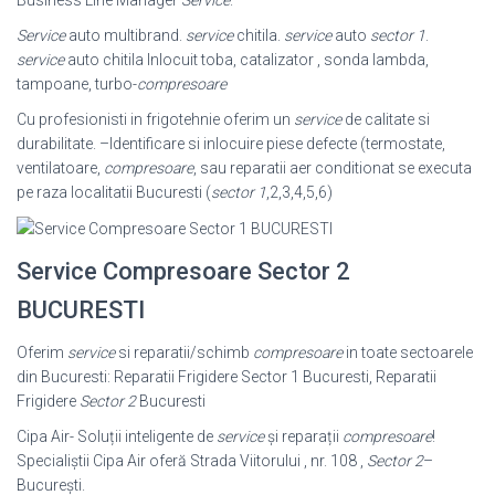
Service
auto multibrand.
service
chitila.
service
auto
sector 1
.
service
auto chitila Inlocuit toba, catalizator , sonda lambda,
tampoane, turbo-
compresoare
Cu profesionisti in frigotehnie oferim un
service
de calitate si
durabilitate. –
Identificare si inlocuire piese defecte (termostate,
ventilatoare,
compresoare
, sau reparatii aer conditionat se executa
pe raza localitatii Bucuresti (
sector 1
,2,3,
4,5,6)
Service Compresoare Sector 2
BUCURESTI
Oferim
service
si reparatii/schimb
compresoare
in toate sectoarele
din Bucuresti: Reparatii Frigidere Sector 1 Bucuresti, Reparatii
Frigidere
Sector 2
Bucuresti
Cipa Air- Soluții inteligente de
service
și reparații
compresoare
!
Specialiștii Cipa Air oferă Strada Viitorului , nr. 108 ,
Sector 2
–
București.