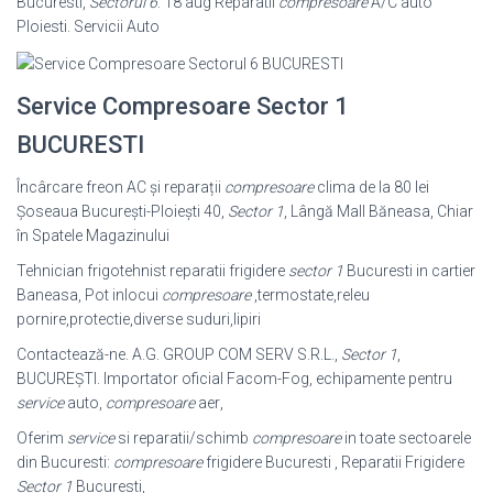
Bucuresti,
Sectorul 6
. 18 aug Reparatii
compresoare
A/C auto
Ploiesti. Servicii Auto
Service Compresoare Sector 1
BUCURESTI
Încârcare freon AC și reparații
compresoare
clima de la 80 lei
Șoseaua București-Ploiești 40,
Sector 1
, Lângă Mall Băneasa, Chiar
în Spatele Magazinului
Tehnician frigotehnist reparatii frigidere
sector 1
Bucuresti in cartier
Baneasa, Pot inlocui
compresoare
,termostate,releu
pornire,protectie,diverse suduri,lipiri
Contactează-ne. A.G. GROUP COM SERV S.R.L.,
Sector 1
,
BUCUREŞTI. Importator oficial Facom-Fog, echipamente pentru
service
auto,
compresoare
aer
,
Oferim
service
si reparatii/schimb
compresoare
in toate sectoarele
din Bucuresti:
compresoare
frigidere Bucuresti , Reparatii Frigidere
Sector 1
Bucuresti,