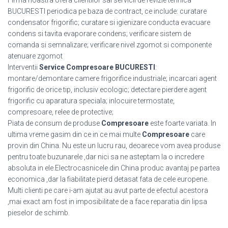
Firma noastra ofera clientilor sai servicii de revizie tehnica
BUCURESTI periodica pe baza de contract, ce include: curatare
condensator frigorific; curatare si igienizare conducta evacuare
condens si tavita evaporare condens; verificare sistem de
comanda si semnalizare; verificare nivel zgomot si componente
atenuare zgomot
Interventii
Service Compresoare BUCURESTI
:
montare/demontare camere frigorifice industriale; incarcari agent
frigorific de orice tip, inclusiv ecologic; detectare pierdere agent
frigorific cu aparatura speciala; inlocuire termostate,
compresoare, relee de protective;
Piata de consum de produse
Compresoare
este foarte variata. In
ultima vreme gasim din ce in ce mai multe
Compresoare
care
provin din China. Nu este un lucru rau, deoarece vom avea produse
pentru toate buzunarele ,dar nici sa ne asteptam la o incredere
absoluta in ele.Electrocasnicele din China produc avantaj pe partea
economica ,dar la fiabilitate pierd detasat fata de cele europene.
Multi clienti pe care i-am ajutat au avut parte de efectul acestora
,mai exact am fost in imposibilitate de a face reparatia din lipsa
pieselor de schimb.