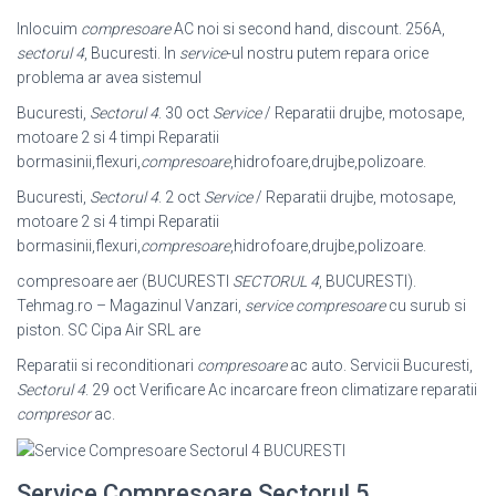
Inlocuim
compresoare
AC noi si second hand, discount. 256A,
sectorul 4
, Bucuresti. In
service
-ul nostru putem repara orice
problema ar avea sistemul
Bucuresti,
Sectorul 4
. 30 oct
Service
/ Reparatii drujbe, motosape,
motoare 2 si 4 timpi Reparatii
bormasinii,flexuri,
compresoare
,hidrofoare,drujbe,polizoare.
Bucuresti,
Sectorul 4
. 2 oct
Service
/ Reparatii drujbe, motosape,
motoare 2 si 4 timpi Reparatii
bormasinii,flexuri,
compresoare
,hidrofoare,drujbe,polizoare.
compresoare aer (BUCURESTI
SECTORUL 4
, BUCURESTI).
Tehmag.ro – Magazinul Vanzari,
service compresoare
cu surub si
piston. SC Cipa Air SRL are
Reparatii si reconditionari
compresoare
ac auto. Servicii Bucuresti,
Sectorul 4
. 29 oct Verificare Ac incarcare freon climatizare reparatii
compresor
ac.
Service Compresoare Sectorul 5