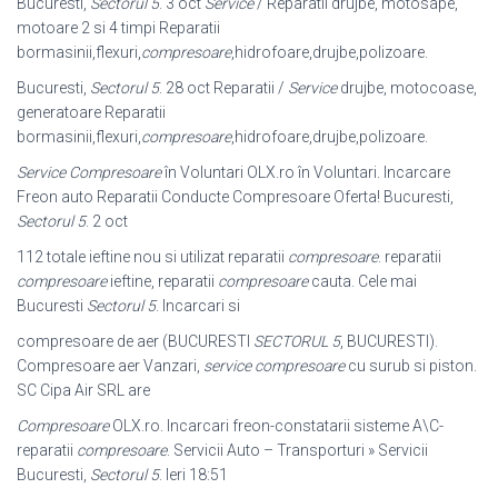
Bucuresti,
Sectorul 5
. 3 oct
Service
/ Reparatii drujbe, motosape,
motoare 2 si 4 timpi Reparatii
bormasinii,flexuri,
compresoare
,hidrofoare,drujbe,polizoare.
Bucuresti,
Sectorul 5
. 28 oct Reparatii /
Service
drujbe, motocoase,
generatoare Reparatii
bormasinii,flexuri,
compresoare
,hidrofoare,drujbe,
polizoare.
Service Compresoare
în Voluntari OLX.ro în Voluntari. Incarcare
Freon auto Reparatii Conducte Compresoare Oferta! Bucuresti,
Sectorul 5
. 2 oct
112 totale ieftine nou si utilizat reparatii
compresoare
. reparatii
compresoare
ieftine, reparatii
compresoare
cauta. Cele mai
Bucuresti
Sectorul 5
. Incarcari si
compresoare de aer (BUCURESTI
SECTORUL 5
, BUCURESTI).
Compresoare aer Vanzari,
service compresoare
cu surub si piston.
SC Cipa Air SRL are
Compresoare
OLX.ro. Incarcari freon-constatarii sisteme A\C-
reparatii
compresoare
. Servicii Auto – Transporturi » Servicii
Bucuresti,
Sectorul 5
. Ieri 18:51