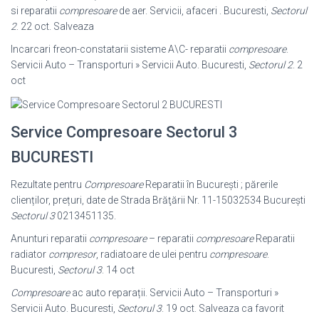
si reparatii
compresoare
de aer. Servicii, afaceri . Bucuresti,
Sectorul
2
. 22 oct. Salveaza
Incarcari freon-constatarii sisteme A\C- reparatii
compresoare
.
Servicii Auto – Transporturi » Servicii Auto. Bucuresti,
Sectorul 2
. 2
oct
Service Compresoare Sectorul 3
BUCURESTI
Rezultate pentru
Compresoare
Reparatii în Bucureşti ; părerile
clienților, prețuri, date de Strada Brăţării Nr. 11-15032534 Bucureşti
Sectorul 3
0213451135.
Anunturi reparatii
compresoare
– reparatii
compresoare
Reparatii
radiator
compresor
, radiatoare de ulei pentru
compresoare
.
Bucuresti,
Sectorul 3
. 14 oct
Compresoare
ac auto reparații. Servicii Auto – Transporturi »
Servicii Auto. Bucuresti,
Sectorul 3
. 19 oct. Salveaza ca favorit