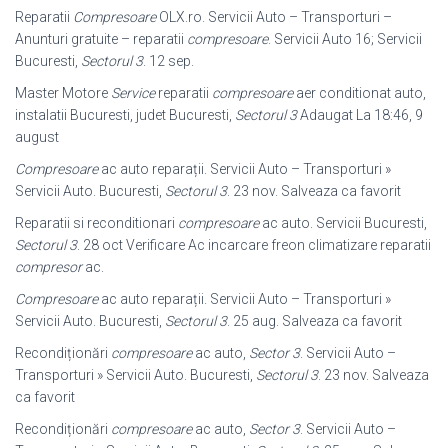
Reparatii
Compresoare
OLX.ro. Servicii Auto – Transporturi –
Anunturi gratuite – reparatii
compresoare
. Servicii Auto 16; Servicii
Bucuresti,
Sectorul 3
. 12 sep.
Master Motore
Service
reparatii
compresoare
aer conditionat auto,
instalatii Bucuresti, judet Bucuresti,
Sectorul 3
Adaugat La 18:46, 9
august
Compresoare
ac auto reparații. Servicii Auto – Transporturi »
Servicii Auto. Bucuresti,
Sectorul 3
. 23 nov. Salveaza ca favorit
Reparatii si reconditionari
compresoare
ac auto. Servicii Bucuresti,
Sectorul 3
. 28 oct Verificare Ac incarcare freon climatizare reparatii
compresor
ac.
Compresoare
ac auto reparații. Servicii Auto – Transporturi »
Servicii Auto. Bucuresti,
Sectorul 3
. 25 aug. Salveaza ca favorit
Recondiționări
compresoare
ac auto,
Sector 3
. Servicii Auto –
Transporturi » Servicii Auto. Bucuresti,
Sectorul 3
. 23 nov. Salveaza
ca favorit
Recondiționări
compresoare
ac auto,
Sector 3
. Servicii Auto –