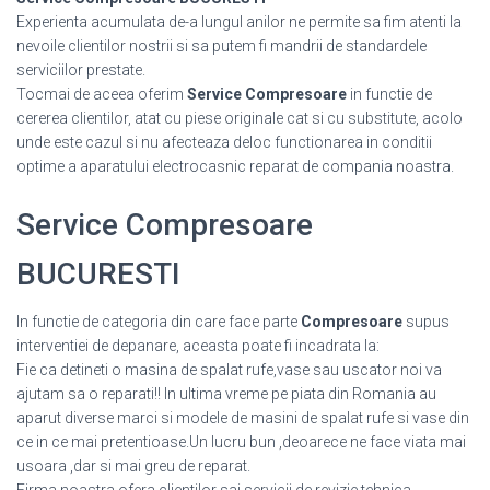
Experienta acumulata de-a lungul anilor ne permite sa fim atenti la
nevoile clientilor nostrii si sa putem fi mandrii de standardele
serviciilor prestate.
Tocmai de aceea oferim
Service Compresoare
in functie de
cererea clientilor, atat cu piese originale cat si cu substitute, acolo
unde este cazul si nu afecteaza deloc functionarea in conditii
optime a aparatului electrocasnic reparat de compania noastra.
Service Compresoare
BUCURESTI
In functie de categoria din care face parte
Compresoare
supus
interventiei de depanare, aceasta poate fi incadrata la:
Fie ca detineti o masina de spalat rufe,vase sau uscator noi va
ajutam sa o reparati!! In ultima vreme pe piata din Romania au
aparut diverse marci si modele de masini de spalat rufe si vase din
ce in ce mai pretentioase.Un lucru bun ,deoarece ne face viata mai
usoara ,dar si mai greu de reparat.