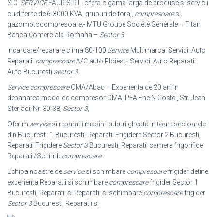
S.C.
SERVICE
FAUR S.R.L. ofera o gama larga de produse si servicii
cu diferite de 6-3000 KVA, grupuri de foraj,
compresoare
si
gazomotocompresoare;- MTU Groupe Société Générale – Titan;
Banca Comerciala Romana –
Sector 3
Incarcare/reparare clima 80-100
Service
Multimarca. Servicii Auto
Reparatii
compresoare
A/C auto Ploiesti. Servicii Auto Reparatii
Auto Bucuresti
sector 3
.
Service compresoare
OMA/Abac – Experienta de 20 ani in
depanarea model de compresor OMA, PFA Ene N Costel, Str. Jean
Steriadi, Nr. 30-38,
Sector 3
,
Oferim
service
si reparatii masini cuburi gheata in toate sectoarele
din Bucuresti: 1 Bucuresti, Reparatii Frigidere Sector 2 Bucuresti,
Reparatii Frigidere
Sector 3
Bucuresti, Reparatii camere frigorifice ·
Reparatii/Schimb
compresoare
.
Echipa noastre de
service
si schimbare
compresoare
frigider detine
experienta Reparatii si schimbare
compresoare
frigider Sector 1
Bucuresti, Reparatii si Reparatii si schimbare
compresoare
frigider
Sector 3
Bucuresti, Reparatii si