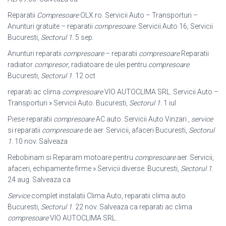
Reparatii
Compresoare
OLX.ro. Servicii Auto – Transporturi –
Anunturi gratuite – reparatii
compresoare
. Servicii Auto 16; Servicii
Bucuresti,
Sectorul 1
. 5 sep.
Anunturi reparatii
compresoare
– reparatii
compresoare
Reparatii
radiator
compresor
, radiatoare de ulei pentru
compresoare
.
Bucuresti,
Sectorul 1
. 12 oct
reparati ac clima
compresoare
VIO AUTOCLIMA SRL. Servicii Auto –
Transporturi » Servicii Auto. Bucuresti,
Sectorul 1
. 1 iul
Piese reparatii
compresoare
AC auto. Servicii Auto Vinzari ,
service
si reparatii
compresoare
de aer. Servicii, afaceri Bucuresti,
Sectorul
1
. 10 nov. Salveaza
Rebobinam si Reparam motoare pentru
compresoare
aer. Servicii,
afaceri, echipamente firme » Servicii diverse. Bucuresti,
Sectorul 1
.
24 aug. Salveaza ca
Service
complet instalatii Clima Auto, reparatii clima auto
Bucuresti,
Sectorul 1
. 22 nov. Salveaza ca reparati ac clima
compresoare
VIO AUTOCLIMA SRL.