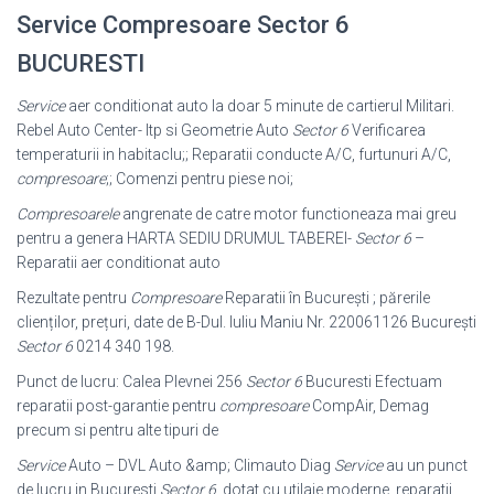
Service Compresoare Sector 6
BUCURESTI
Service
aer conditionat auto la doar 5 minute de cartierul Militari.
Rebel Auto Center- Itp si Geometrie Auto
Sector 6
Verificarea
temperaturii in habitaclu;; Reparatii conducte A/C, furtunuri A/C,
compresoare
;; Comenzi pentru piese noi;
Compresoarele
angrenate de catre motor functioneaza mai greu
pentru a genera HARTA SEDIU DRUMUL TABEREI-
Sector 6
–
Reparatii aer conditionat auto
Rezultate pentru
Compresoare
Reparatii în Bucureşti ; părerile
clienților, prețuri, date de B-Dul. Iuliu Maniu Nr. 220061126 Bucureşti
Sector 6
0214 340 198.
Punct de lucru: Calea Plevnei 256
Sector 6
Bucuresti Efectuam
reparatii post-
garantie pentru
compresoare
CompAir, Demag
precum si pentru alte tipuri de
Service
Auto – DVL Auto &amp; Climauto Diag
Service
au un punct
de lucru in Bucuresti
Sector 6
, dotat cu utilaje moderne. reparatii