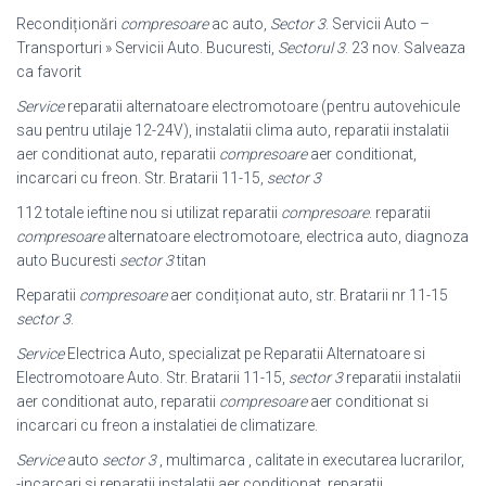
Recondiționări
compresoare
ac auto,
Sector 3
. Servicii Auto –
Transporturi » Servicii Auto. Bucuresti,
Sectorul 3
. 23 nov. Salveaza
ca favorit
Service
reparatii alternatoare electromotoare (pentru autovehicule
sau pentru utilaje 12-24V), instalatii clima auto, reparatii instalatii
aer conditionat auto, reparatii
compresoare
aer conditionat,
incarcari cu freon. Str. Bratarii 11-15,
sector 3
112 totale ieftine nou si utilizat reparatii
compresoare
. reparatii
compresoare
alternatoare electromotoare, electrica auto, diagnoza
auto Bucuresti
sector 3
titan
Reparatii
compresoare
aer condiționat auto, str. Bratarii nr 11-15
sector 3
.
Service
Electrica Auto, specializat pe Reparatii Alternatoare si
Electromotoare Auto. Str. Bratarii 11-15,
sector 3
reparatii instalatii
aer conditionat auto, reparatii
compresoare
aer conditionat si
incarcari cu freon a instalatiei de climatizare.
Service
auto
sector 3
, multimarca , calitate in executarea lucrarilor,
-incarcari si reparatii instalatii aer conditionat, reparatii