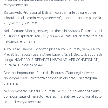
compresoare
ac
Service
Auto Profesional. Detinem echipamente cu care putem
inlocui partial piese in
compresoare
AC, conducte sparte, piese Nr.
2-6 ,
Sector 3
, Bucuresti
Noi efectuam Montaj,
service
, intretinere in
Sector 3
. Putem inlocui
cu succes spliterele sau
compresoarele
uzate sau defecte, fara a fi
nevoie sa renuntati la
Auto Diesel
Service
– Magazin piese auto Bucuresti,
Service
auto,
Pret 80 lei. ne puteti gasi in Aleea Laceni, Nr. 31,
Sector 3
, Bucuresti
Langa INCARCARI SI REPARATII INSTALATII AER CONDITIONAT ,
REPARATII
COMPRESOARE
Cele mai importante afaceri din București/București /
Sector
3
/
Compresoare
. Selecteaza companiile din orasul si categoria
preferate.
Service
Reparatii Meserii Bucuresti-
Sector 3
. auto, diagnoza auto
computerizata, clima auto, reparatii instalatii aer conditionat auto,
reparatii
compresoare
aer