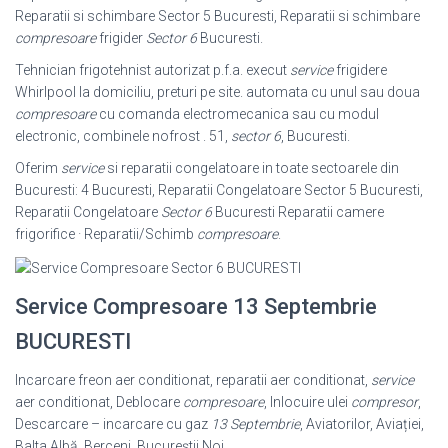
Reparatii si schimbare Sector 5 Bucuresti, Reparatii si schimbare
compresoare
frigider
Sector 6
Bucuresti.
Tehnician frigotehnist autorizat p.f.a. execut
service
frigidere
Whirlpool la domiciliu, preturi pe site. automata cu unul sau doua
compresoare
cu comanda electromecanica sau cu modul
electronic, combinele nofrost . 51,
sector 6
, Bucuresti.
Oferim
service
si reparatii congelatoare in toate sectoarele din
Bucuresti: 4 Bucuresti, Reparatii Congelatoare Sector 5 Bucuresti,
Reparatii Congelatoare
Sector 6
Bucuresti Reparatii camere
frigorifice · Reparatii/Schimb
compresoare
.
Service Compresoare 13 Septembrie
BUCURESTI
Incarcare freon aer conditionat, reparatii aer conditionat,
service
aer conditionat, Deblocare
compresoare
, Inlocuire ulei
compresor
,
Descarcare – incarcare cu gaz
13 Septembrie
, Aviatorilor, Aviației,
Balta Albă, Berceni, Bucureștii Noi,