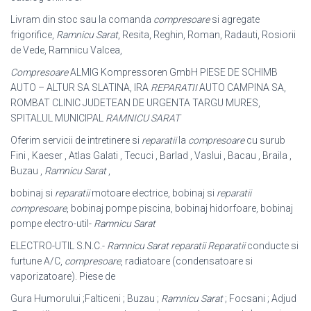
Livram din stoc sau la comanda
compresoare
si agregate
frigorifice,
Ramnicu Sarat
, Resita, Reghin, Roman, Radauti, Rosiorii
de Vede, Ramnicu Valcea,
Compresoare
ALMIG Kompressoren GmbH PIESE DE SCHIMB
AUTO – ALTUR SA SLATINA, IRA
REPARATII
AUTO CAMPINA SA,
ROMBAT CLINIC JUDETEAN DE URGENTA TARGU MURES,
SPITALUL MUNICIPAL
RAMNICU SARAT
Oferim servicii de intretinere si
reparatii
la
compresoare
cu surub
Fini , Kaeser , Atlas Galati , Tecuci , Barlad , Vaslui , Bacau , Braila ,
Buzau ,
Ramnicu Sarat
,
bobinaj si
reparatii
motoare electrice, bobinaj si
reparatii
compresoare
, bobinaj pompe piscina, bobinaj hidorfoare, bobinaj
pompe electro-util-
Ramnicu Sarat
ELECTRO-UTIL S.N.C.-
Ramnicu Sarat reparatii
Reparatii
conducte si
furtune A/C,
compresoare
, radiatoare (condensatoare si
vaporizatoare). Piese de
Gura Humorului ;Falticeni ; Buzau ;
Ramnicu Sarat
; Focsani ; Adjud