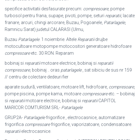
specifice activitatii desfasurate precum:
compresoare
, pompe
turbosol pentru frana, supape, pivoti, pompe, seturi
reparatii
, lacate
franare, arcuri, chingi arcorare, Buzau, Pogoanele,
Patarlagele
,
Ramnicu Sarat) judetul CALARASI (
Ulmu,
Buzau
Patarlagele
. 1 noiembrie. Altele
Reparatii
drujbe
motocultoare motopompe motocositori generatoare hidrofoare
compresoare
etc. 30 RON. Reparam
bobinaj si
reparatii
motoare electrice, bobinaj si
reparatii
compresoare
, bobinaj .. oras
patarlagele
, sat sibiciu de sus nr 159
// centru de colectare dedeuri fier
aparate sudurã, ventilatoare, motoare lift, hidrofoare,
compresoare
,
pompe piscina, pompe kama, motoare
compresoare
etc. – bobinaj
si
reparatii
motoare electrice, bobinaj si
reparatii
CAPITOL
MARICOR COMTURISM SRL-
Patarlagele
GRUP2A-
Patarlagele
frigorifice , electrocasnice, automatizare
frigorifica
compresoare
frigorifice, vaporizatoare, condensatoare.
reparatii
electrocasnice
.