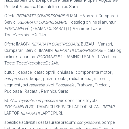
reparatii
pentru orice tip de Olt Pitesti Ploiesti Plopeni
Pogoanele
Predeal Pucioasa Radauti Ramnicu Sarat
Oferte
REPARATII COMPRESOARE
BUZAU – Vanzari, Cumparari,
Servicii
REPARATII COMPRESOARE
– catalog online si anunturi.
POGOANELE
(1) · RAMNICU SARAT(1). Vechime. Toate.
ToateNeexpirateDe 24h.
Oferte IMAGINI
REPARATII COMPRESOARE
BUZAU – Vanzari,
Cumparari, Servicii IMAGINI
REPARATII COMPRESOARE
– catalog
online si anunturi.
POGOANELE
1 · RAMNICU SARAT 1. Vechime.
Toate. ToateNeexpirateDe 24h.
butuci , capace , catadioptrii , chiulasa , componenta motor ,
compresoare
de apa , prezon roata , radiator apa , rulmenti ,
segment , set
reparatie
pivot
Pogoanele
, Prahova , Predeal ,
Pucioasa , Radauti , Ramnicu Sarat
BUZAU.
reparatii compresoare
aer conditionattoyota
POGOANELE
(20) · RAMNICU SERVICE LAPTOP BUZAU
REPAR
LAPTOP
REPARATII
LAPTOPURI.
specifice activitatii desfasurate precum:
compresoare
, pompe
turbosol pentru supape, pivoti, pompe, seturi
reparatii
, lacate