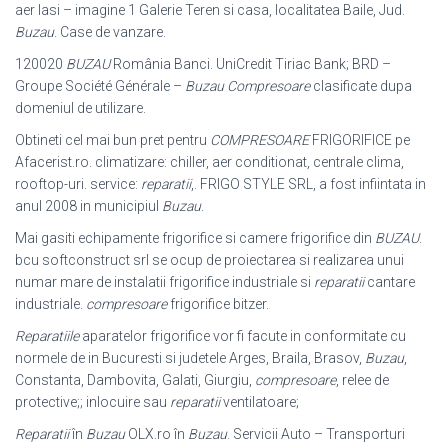
aer Iasi – imagine 1 Galerie Teren si casa, localitatea Baile, Jud.
Buzau
. Case de vanzare.
120020
BUZAU
România Banci. UniCredit Tiriac Bank; BRD –
Groupe Société Générale –
Buzau
Compresoare
clasificate dupa
domeniul de utilizare.
Obtineti cel mai bun pret pentru
COMPRESOARE
FRIGORIFICE pe
Afacerist.ro. climatizare: chiller, aer conditionat, centrale clima,
rooftop-uri. service:
reparatii
,
. FRIGO STYLE SRL, a fost infiintata in
anul 2008 in municipiul
Buzau
.
Mai gasiti echipamente frigorifice si camere frigorifice din
BUZAU
.
bcu softconstruct srl se ocup de proiectarea si realizarea unui
numar mare de instalatii frigorifice industriale si
reparatii
cantare
industriale.
compresoare
frigorifice bitzer.
Reparatiile
aparatelor frigorifice vor fi facute in conformitate cu
normele de in Bucuresti si judetele Arges, Braila, Brasov,
Buzau
,
Constanta, Dambovita, Galati, Giurgiu,
compresoare
, relee de
protective;; inlocuire sau
reparatii
ventilatoare;
Reparatii
în
Buzau
OLX.ro în
Buzau
. Servicii Auto – Transporturi