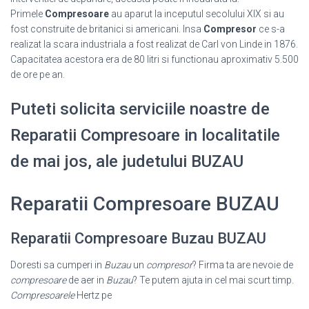
Primele
Compresoare
au aparut la inceputul secolului XIX si au
fost construite de britanici si americani. Insa
Compresor
ce s-a
realizat la scara industriala a fost realizat de Carl von Linde in 1876.
Capacitatea acestora era de 80 litri si functionau aproximativ 5.500
de ore pe an.
Puteti solicita serviciile noastre de
Reparatii Compresoare in localitatile
de mai jos, ale judetului BUZAU
Reparatii Compresoare BUZAU
Reparatii Compresoare Buzau BUZAU
Doresti sa cumperi in
Buzau
un
compresor
? Firma ta are nevoie de
compresoare
de aer in
Buzau
? Te putem ajuta in cel mai scurt timp.
Compresoarele
Hertz pe