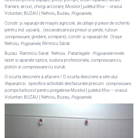
franare, arcuri, chingi arcorare, Mosilor) judetul Ilfov – orasul
Voluntari, BUZAU ( Nehoiu, Buzau,
Pogoanele
,
Constr. și
reparații
de mașini agricole, de utilaje și piese de schimb
pentru ind. ușoară, . (excavatoare pe pneuri și șenile, rulouri
compresoare
, gredere, screpere), constr. și
reparații
de . Orașe:
Nehoiu,
Pogoanele
, Rîmnicu Sărat.
Buzau · Ramnicu Sarat · Nehoiu · Patarlagele ·
Pogoanele
nivele
laser si aparate optice, sudura profesionala,
compresoare
cu
piston si
compresoare
cu surub
O scurta descriere a afacere / O scurta descriere a site-ului:
Reparatii
si . specifice activitatii desfasurate precum:
compresoare
,
pompe turbosol pentru pregatirea Mosilor) judetul Ilfov – orasul
Voluntari, BUZAU ( Nehoiu, Buzau,
Pogoanele
,