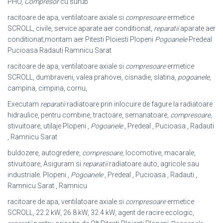
PHO,
Compresor
cu surub
racitoare de apa, ventilatoare axiale si
compresoare
ermetice
SCROLL, civile, service aparate aer conditionat,
reparatii
aparate aer
conditionat,montam aer Pitesti Ploiesti Plopeni
Pogoanele
Predeal
Pucioasa Radauti Ramnicu Sarat
racitoare de apa, ventilatoare axiale si
compresoare
ermetice
SCROLL, dumbraveni, valea prahovei, cisnadie, slatina,
pogoanele
,
campina, cimpina, cornu,
Executam
reparatii
radiatoare prin inlocuire de fagure la radiatoare
hidraulice, pentru combine, tractoare, semanatoare,
compresoare
,
stivuitoare, utilaje Plopeni ,
Pogoanele
, Predeal , Pucioasa , Radauti
, Ramnicu Sarat
buldozere, autogredere,
compresoare
, locomotive, macarale,
stivuitoare, Asiguram si
reparatii
radiatoare auto, agricole sau
industriale. Plopeni ,
Pogoanele
, Predeal , Pucioasa , Radauti ,
Ramnicu Sarat , Ramnicu
racitoare de apa, ventilatoare axiale si
compresoare
ermetice
SCROLL, 22.2 kW, 26.8 kW, 32.4 kW, agent de racire ecologic,