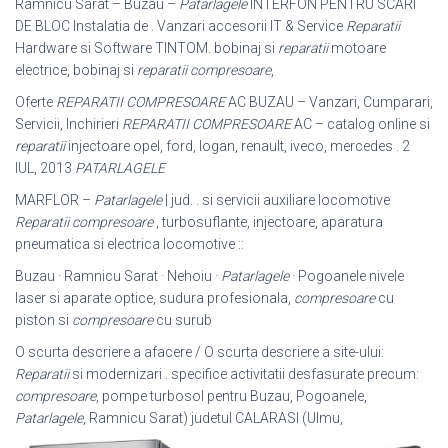
Ramnicu Sarat – Buzau –
Patarlagele
INTERFON PENTRU SCARI
DE BLOC Instalatia de . Vanzari accesorii IT & Service
Reparatii
Hardware si Software TINTOM. bobinaj si
reparatii
motoare
electrice, bobinaj si
reparatii compresoare
,
Oferte
REPARATII COMPRESOARE
AC BUZAU – Vanzari, Cumparari,
Servicii, Inchirieri
REPARATII COMPRESOARE
AC – catalog online si
reparatii
injectoare opel, ford, logan, renault, iveco, mercedes . 2
IUL, 2013
PATARLAGELE
MARFLOR –
Patarlagele
| jud. . si servicii auxiliare locomotive
Reparatii compresoare
, turbosuflante, injectoare, aparatura
pneumatica si electrica locomotive ::
Buzau · Ramnicu Sarat · Nehoiu ·
Patarlagele
· Pogoanele nivele
laser si aparate optice, sudura profesionala,
compresoare
cu
piston si
compresoare
cu surub
O scurta descriere a afacere / O scurta descriere a site-ului:
Reparatii
si modernizari . specifice activitatii desfasurate precum:
compresoare
, pompe turbosol pentru Buzau, Pogoanele,
Patarlagele
, Ramnicu Sarat) judetul CALARASI (Ulmu,