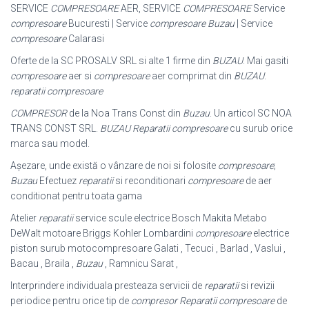
SERVICE
COMPRESOARE
AER, SERVICE
COMPRESOARE
Service
compresoare
Bucuresti | Service
compresoare Buzau
| Service
compresoare
Calarasi
Oferte de la SC PROSALV SRL si alte 1 firme din
BUZAU
. Mai gasiti
compresoare
aer si
compresoare
aer comprimat din
BUZAU
.
reparatii compresoare
COMPRESOR
de la Noa Trans Const din
Buzau
. Un articol SC NOA
TRANS CONST SRL.
BUZAU
Reparatii compresoare
cu surub orice
marca sau model.
Așezare, unde există o vânzare de noi si folosite
compresoare
;
Buzau
Efectuez
reparatii
si reconditionari
compresoare
de aer
conditionat pentru toata gama
Atelier
reparatii
service scule electrice Bosch Makita Metabo
DeWalt motoare Briggs Kohler Lombardini
compresoare
electrice
piston surub motocompresoare Galati , Tecuci , Barlad , Vaslui ,
Bacau , Braila ,
Buzau
, Ramnicu Sarat ,
Interprindere individuala presteaza servicii de
reparatii
si revizii
periodice pentru orice tip de
compresor
Reparatii compresoare
de