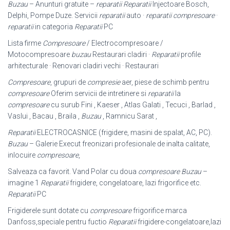
Buzau
– Anunturi gratuite –
reparatii
Reparatii
Injectoare Bosch,
Delphi, Pompe Duze. Servicii
reparatii
auto ·
reparatii compresoare
·
reparatii
in categoria
Reparatii
PC
Lista firme
Compresoare
/ Electrocompresoare /
Motocompresoare
buzau
Restaurari cladiri ·
Reparatii
profile
arhitecturale · Renovari cladiri vechi · Restaurari
Compresoare
, grupuri de
compresie
aer, piese de schimb pentru
compresoare
Oferim servicii de intretinere si
reparatii
la
compresoare
cu surub Fini , Kaeser , Atlas Galati , Tecuci , Barlad ,
Vaslui , Bacau , Braila ,
Buzau
, Ramnicu Sarat ,
Reparatii
ELECTROCASNICE (frigidere, masini de spalat, AC, PC).
Buzau
– Galerie Execut freonizari profesionale de inalta calitate,
inlocuire
compresoare
,
Salveaza ca favorit. Vand Polar cu doua
compresoare Buzau
–
imagine 1
Reparatii
frigidere, congelatoare, lazi frigorifice etc.
Reparatii
PC
Frigiderele sunt dotate cu
compresoare
frigorifice marca
Danfoss,speciale pentru fuctio
Reparatii
frigidere-congelatoare,lazi