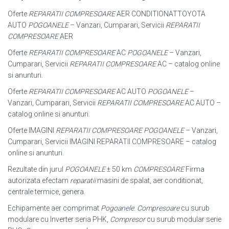
Oferte
REPARATII COMPRESOARE
AER CONDITIONATTOYOTA
AUTO
POGOANELE
– Vanzari, Cumparari, Servicii
REPARATII
COMPRESOARE
AER
Oferte
REPARATII COMPRESOARE
AC
POGOANELE
– Vanzari,
Cumparari, Servicii
REPARATII COMPRESOARE
AC – catalog online
si anunturi.
Oferte
REPARATII COMPRESOARE
AC AUTO
POGOANELE
–
Vanzari, Cumparari, Servicii
REPARATII COMPRESOARE
AC AUTO –
catalog online si anunturi.
Oferte IMAGINI
REPARATII COMPRESOARE POGOANELE
– Vanzari,
Cumparari
, Servicii IMAGINI REPARATII COMPRESOARE – catalog
online si anunturi.
Rezultate din jurul
POGOANELE
± 50 km
COMPRESOARE
Firma
autorizata efectam
reparatii
masini de spalat, aer conditionat,
centrale termice, genera.
Echipamente aer comprimat
Pogoanele
:
Compresoare
cu surub
modulare cu Inverter seria PHK,
Compresor
cu surub modular serie