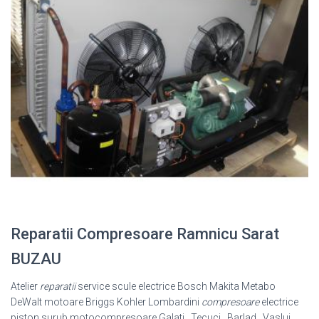
Reparatii Compresoare Ramnicu Sarat
BUZAU
Atelier
reparatii
service scule electrice Bosch Makita Metabo
DeWalt motoare Briggs Kohler Lombardini
compresoare
electrice
piston surub motocompresoare Galati , Tecuci , Barlad , Vaslui ,