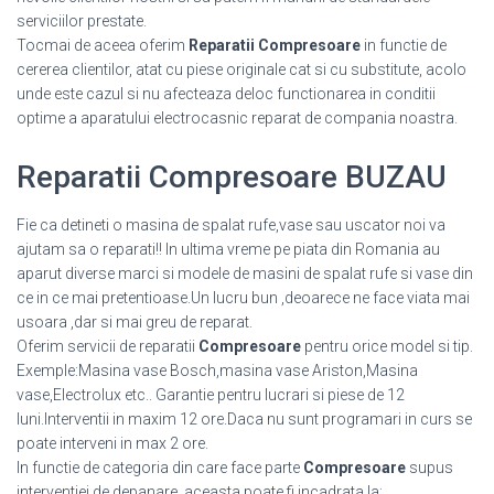
serviciilor prestate.
Tocmai de aceea oferim
Reparatii Compresoare
in functie de
cererea clientilor, atat cu piese originale cat si cu substitute, acolo
unde este cazul si nu afecteaza deloc functionarea in conditii
optime a aparatului electrocasnic reparat de compania noastra.
Reparatii Compresoare BUZAU
Fie ca detineti o masina de spalat rufe,vase sau uscator noi va
ajutam sa o reparati!! In ultima vreme pe piata din Romania au
aparut diverse marci si modele de masini de spalat rufe si vase din
ce in ce mai pretentioase.Un lucru bun ,deoarece ne face viata mai
usoara ,dar si mai greu de reparat.
Oferim servicii de reparatii
Compresoare
pentru orice model si tip.
Exemple:Masina vase Bosch,masina vase Ariston,Masina
vase,Electrolux etc.. Garantie pentru lucrari si piese de 12
luni.Interventii in maxim 12 ore.Daca nu sunt programari in curs se
poate interveni in max 2 ore.
In functie de categoria din care face parte
Compresoare
supus
interventiei de depanare, aceasta poate fi incadrata la: