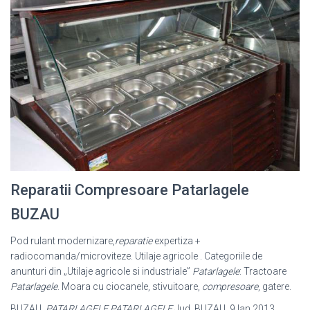
Reparatii Compresoare Patarlagele
BUZAU
Pod rulant modernizare,
reparatie
expertiza +
radiocomanda/microviteze. Utilaje agricole . Categoriile de
anunturi din „Utilaje agricole si industriale”
Patarlagele
: Tractoare
Patarlagele
. Moara cu ciocanele, stivuitoare,
compresoare
, gatere.
BUZAU,
PATARLAGELE PATARLAGELE
Jud. BUZAU. 9 Ian 2013