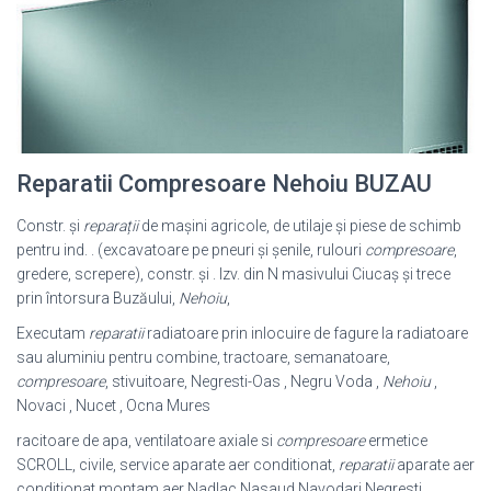
Reparatii Compresoare Nehoiu BUZAU
Constr. și
reparații
de mașini agricole, de utilaje și piese de schimb
pentru ind. . (excavatoare pe pneuri și șenile, rulouri
compresoare
,
gredere, screpere), constr. și . Izv. din N masivului Ciucaș și trece
prin întorsura Buzăului,
Nehoiu
,
Executam
reparatii
radiatoare prin inlocuire de fagure la radiatoare
sau aluminiu pentru combine, tractoare, semanatoare,
compresoare
, stivuitoare, Negresti-Oas , Negru Voda ,
Nehoiu
,
Novaci , Nucet , Ocna Mures
racitoare de apa, ventilatoare axiale si
compresoare
ermetice
SCROLL, civile, service aparate aer conditionat,
reparatii
aparate aer
conditionat,montam aer Nadlac Nasaud Navodari Negresti