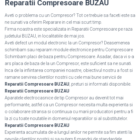
Reparatii Compresoare BUZAU
Aveti o problema cu un Compresor? Tot ce trebuie sa faceti este sa
ne sunati va oferim Reparare in cel mai scurt timp.
Firma noastra este specializata in Reparatii Compresoare pe raza
judetului BUZAU, in localitatiile de mai jos.
Aveti defect un modul electronic la un Compresor? Deasemenea
schimbam sau reparam module electronice pentru Compresoare
Schimbam placi de baza pentru Compresoare. Asadar, daca vi s-a
ars placa de baza de la un Compresor, este suficient sa ne sunati.
Inca de la infiintarea companiei noastre, obiectivul nostru a fost si
ramane servirea clientilor nostrii cu cele mai bune servicii de
Reparatii Compresoare BUZAU
, preturi si informatii disponibile.
Reparatii Compresoare BUZAU
Aparatele electrocasnice de tip Compresor au devenit tot mai
performante, astfel ca un Compresor necesita multa experienta si
o colaborare stransa si continuua cu marii producatori pentru a fi
la zi cu toate noutatile in domeniul reparatiilor si al substitutelor.
Reparatii Compresoare BUZAU
Experienta acumulata de-a lungul anilor ne permite sa fim atenti la
nevoile clientilor nostrii si sa putem fi mandrii de standardele