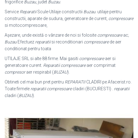
frigorifice
Buzau
, judet
Buzau
.
Service
Reparatii
Scule-Utilaje constructii
Buzau
. utilaje pentru
constructii, aparate de sudura, generatoare de curent,
compresoare
si motocompresoare,
Așezare, unde există o vânzare de noi si folosite
compresoare
ac;
Buzau
Efectuez
reparatii
si reconditionari
compresoare
de aer
conditionat pentru toata
UTILAJE SRL si alte 88 firme. Mai gasiti
compresoare
aer si
generatoare curent.
Reparatii compresoare
aer comprimat
compresor
aer respirabil (
BUZAU
).
Obtineti cel mai bun pret pentru
REPARATII
CLADIRI pe Afacerist.ro.
Toate firmele
reparatii compresoare
cladiri (BUCURESTI) .
reparatii
cladiri (
BUZAU
)
.