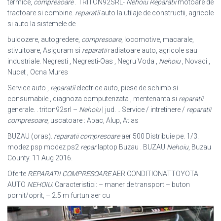
termice,
compresoare
. TRITON92SRL-
Nehoiu
Reparatii
motoare de
tractoare si combine.
reparatii
auto la utilaje de constructii, agricole
si auto la sistemele de
buldozere, autogredere,
compresoare
, locomotive, macarale,
stivuitoare, Asiguram si
reparatii
radiatoare auto, agricole sau
industriale. Negresti , Negresti-Oas , Negru Voda ,
Nehoiu
, Novaci ,
Nucet , Ocna Mures
Service auto ,
reparatii
electrice auto, piese de schimb si
consumabile , diagnoza computerizata , mentenanta si
reparatii
generale. . triton92srl –
Nehoiu
| jud. .. Service / intretinere /
reparatii
compresoare
, uscatoare : Abac, Alup, Atlas
BUZAU (oras).
reparatii compresoare
aer 500 Distribuie pe. 1/3.
modez psp modez ps2
repar
laptop Buzau . BUZAU
Nehoiu
, Buzau
County. 11 Aug 2016.
Oferte
REPARATII COMPRESOARE
AER CONDITIONATTOYOTA
AUTO
NEHOIU
. Caracteristici: – maner de transport – buton
pornit/oprit, – 2.5 m furtun aer cu