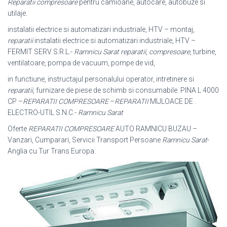
Reparatii compresoare
pentru camioane, autocare, autobuze si
utilaje.
instalatii electrice si automatizari industriale, HTV – montaj,
reparatii
instalatii electrice si automatizari industriale, HTV –
FERMIT SERV S.R.L.-
Ramnicu Sarat
reparatii
,
compresoare
, turbine,
ventilatoare, pompa de vacuum, pompe de vid,
in functiune, instructajul personalului operator, intretinere si
reparatii
, furnizare de piese de schimb si consumabile. PINA L 4000
CP –
REPARATII COMPRESOARE
–
REPARATII
MIJLOACE DE .
ELECTRO-UTIL S.N.C.-
Ramnicu Sarat
Oferte
REPARATII COMPRESOARE
AUTO RAMNICU BUZAU –
Vanzari, Cumparari, Servicii Transport Persoane
Ramnicu Sarat
-
Anglia cu Tur Trans Europa.