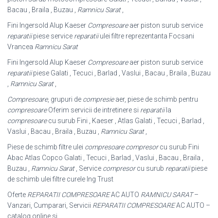
Bacau , Braila , Buzau ,
Ramnicu Sarat
,
Fini Ingersold Alup Kaeser
Compresoare
aer piston surub service
reparatii
piese service
reparatii
ulei filtre reprezentanta Focsani
Vrancea
Ramnicu Sarat
Fini Ingersold Alup Kaeser
Compresoare
aer piston surub service
reparatii
piese Galati , Tecuci , Barlad , Vaslui , Bacau , Braila , Buzau
,
Ramnicu Sarat
,
Compresoare
, grupuri de
compresie
aer, piese de schimb pentru
compresoare
Oferim servicii de intretinere si
reparatii
la
compresoare
cu surub Fini , Kaeser , Atlas Galati , Tecuci , Barlad ,
Vaslui , Bacau , Braila , Buzau ,
Ramnicu Sarat
,
Piese de schimb filtre ulei
compresoare compresor
cu surub Fini
Abac Atlas Copco Galati , Tecuci , Barlad , Vaslui , Bacau , Braila ,
Buzau ,
Ramnicu Sarat
, Service
compresor
cu surub
reparatii
piese
de schimb ulei filtre curele Ing Trust
Oferte
REPARATII COMPRESOARE
AC AUTO
RAMNICU SARAT
–
Vanzari, Cumparari, Servicii
REPARATII COMPRESOARE
AC AUTO –
catalog online si