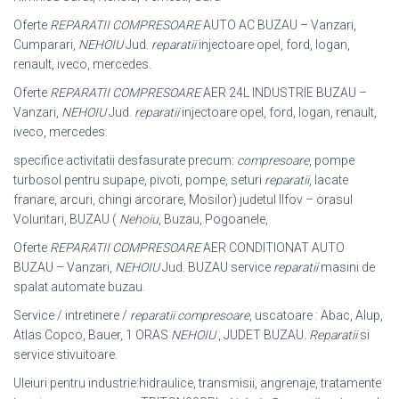
Oferte
REPARATII COMPRESOARE
AUTO AC BUZAU – Vanzari,
Cumparari,
NEHOIU
Jud.
reparatii
injectoare opel, ford, logan,
renault, iveco, mercedes.
Oferte
REPARATII COMPRESOARE
AER 24L INDUSTRIE BUZAU –
Vanzari,
NEHOIU
Jud.
reparatii
injectoare opel, ford, logan, renault,
iveco, mercedes.
specifice activitatii desfasurate precum:
compresoare
, pompe
turbosol pentru supape, pivoti, pompe, seturi
reparatii
, lacate
franare, arcuri, chingi arcorare, Mosilor) judetul Ilfov – orasul
Voluntari, BUZAU (
Nehoiu
, Buzau, Pogoanele,
Oferte
REPARATII COMPRESOARE
AER CONDITIONAT AUTO
BUZAU – Vanzari,
NEHOIU
Jud. BUZAU service
reparatii
masini de
spalat automate buzau.
Service / intretinere /
reparatii compresoare
, uscatoare : Abac, Alup,
Atlas Copco, Bauer, 1 ORAS
NEHOIU
, JUDET BUZAU.
Reparatii
si
service stivuitoare.
Uleiuri pentru industrie:hidraulice, transmisii, angrenaje, tratamente