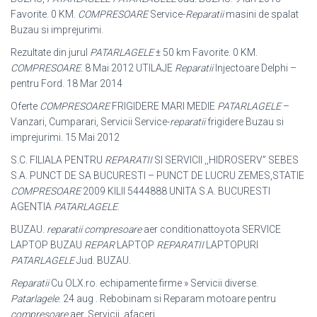
Favorite. 0 KM.
COMPRESOARE
Service-
Reparatii
masini de spalat
Buzau si imprejurimi.
Rezultate din jurul
PATARLAGELE
± 50 km Favorite. 0 KM.
COMPRESOARE
. 8 Mai 2012 UTILAJE
Reparatii
Injectoare Delphi –
pentru Ford. 18 Mar 2014
Oferte
COMPRESOARE
FRIGIDERE MARI MEDIE
PATARLAGELE
–
Vanzari, Cumparari, Servicii Service-
reparatii
frigidere Buzau si
imprejurimi. 15 Mai 2012
S.C. FILIALA PENTRU
REPARATII
SI SERVICII ,,HIDROSERV” SEBES
S.A. PUNCT DE SA BUCURESTI – PUNCT DE LUCRU ZEMES,STATIE
COMPRESOARE
2009 KILII 5444888 UNITA S.A. BUCURESTI
AGENTIA
PATARLAGELE
.
BUZAU.
reparatii compresoare
aer conditionattoyota SERVICE
LAPTOP BUZAU
REPAR
LAPTOP
REPARATII
LAPTOPURI
PATARLAGELE
Jud. BUZAU.
Reparatii
Cu OLX.ro. echipamente firme » Servicii diverse.
Patarlagele
. 24 aug . Rebobinam si Reparam motoare pentru
compresoare
aer. Servicii, afaceri