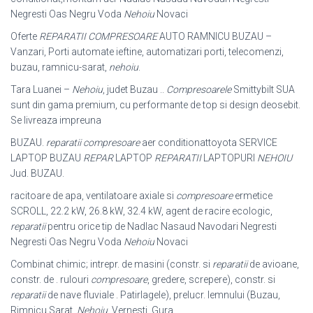
Negresti Oas Negru Voda
Nehoiu
Novaci
Oferte
REPARATII COMPRESOARE
AUTO RAMNICU BUZAU –
Vanzari, Porti automate ieftine, automatizari porti, telecomenzi,
buzau, ramnicu-sarat,
nehoiu
.
Tara Luanei –
Nehoiu
, judet Buzau ..
Compresoarele
Smittybilt SUA
sunt din gama premium, cu performante de top si design deosebit.
Se livreaza impreuna
BUZAU.
reparatii compresoare
aer conditionattoyota SERVICE
LAPTOP BUZAU
REPAR
LAPTOP
REPARATII
LAPTOPURI
NEHOIU
Jud. BUZAU.
racitoare de apa, ventilatoare axiale si
compresoare
ermetice
SCROLL, 22.2 kW, 26.8 kW, 32.4 kW, agent de racire ecologic,
reparatii
pentru orice tip de Nadlac Nasaud Navodari Negresti
Negresti Oas Negru Voda
Nehoiu
Novaci
Combinat chimic; intrepr. de masini (constr. si
reparatii
de avioane,
constr. de . rulouri
compresoare
, gredere, screpere), constr. si
reparatii
de nave fluviale . Patirlagele), prelucr. lemnului (Buzau,
Rimnicu Sarat,
Nehoiu
, Vernesti, Gura