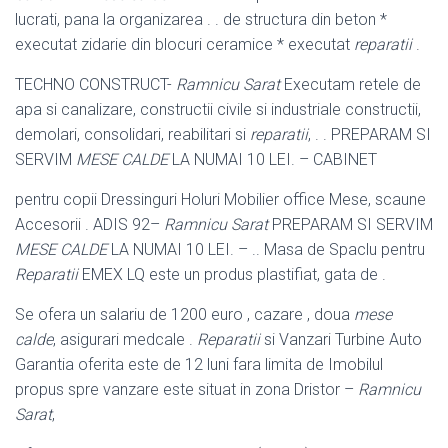
lucrati, pana la organizarea . . de structura din beton *
executat zidarie din blocuri ceramice * executat
reparatii
.
TECHNO CONSTRUCT-
Ramnicu Sarat
Executam retele de
apa si canalizare, constructii civile si industriale constructii,
demolari, consolidari, reabilitari si
reparatii
, . . PREPARAM SI
SERVIM
MESE CALDE
LA NUMAI 10 LEI. – CABINET
pentru copii Dressinguri Holuri Mobilier office Mese, scaune
Accesorii . ADIS 92
–
Ramnicu Sarat
PREPARAM SI SERVIM
MESE CALDE
LA NUMAI 10 LEI. – .. Masa de Spaclu pentru
Reparatii
EMEX LQ este un produs plastifiat, gata de .
Se ofera un salariu de 1200 euro , cazare , doua
mese
calde
, asigurari medcale .
Reparatii
si Vanzari Turbine Auto
Garantia oferita este de 12 luni fara limita de Imobilul
propus spre vanzare este situat in zona Dristor –
Ramnicu
Sarat
,