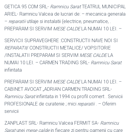
GETICA 95 COM SRL-
Ramnicu Sarat
TEATRUL MUNICIPAL
ARIEL- Ramnicu Valcea de lucrari de: – mecanica generala
–
reparatii
utilaje si instalatii (
electrice, pneumatice, .
PREPARAM SI SERVIM
MESE CALDE
LA NUMAI 10 LEI. –
SERVICII SUPRAVEGHERE :CONSTRUCTII NAVE NOI SI
REPARATII
/ CONSTRUCTII METALICE/ VOPSITORIE
/INSTALATII PREPARAM SI SERVIM
MESE CALDE
LA
NUMAI 10 LEI. – CARMEN TRADING SRL-
Ramnicu Sarat
infiintata
PREPARAM SI SERVIM
MESE CALDE
LA NUMAI 10 LEI. –
CABINET AVOCAT „
ADRIAN CARMEN TRADING SRL-
Ramnicu Sarat
infiintata in 1994 cu profil comert . Servicii
PROFESIONALE de curatenie ; mici
reparatii
. – Oferim
servicii
ZANPLAST SRL- Ramnicu Valcea FERMIT SA-
Ramnicu
Sarat
unei
mese calde
in fiecare zi pentru oamenii cu care