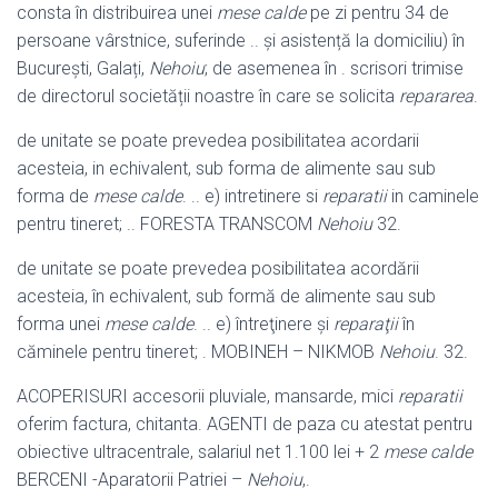
consta în distribuirea unei
mese calde
pe zi pentru 34 de
persoane vârstnice, suferinde .. și asistență la domiciliu) în
București, Galați,
Nehoiu
; de asemenea în . scrisori trimise
de directorul societății noastre în care se solicita
repararea
.
de unitate se poate prevedea posibilitatea acordarii
acesteia, in echivalent, sub forma de alimente sau sub
forma de
mese calde
. .. e) intretinere si
reparatii
in caminele
pentru tineret; .. FORESTA TRANSCOM
Nehoiu
32.
de unitate se poate prevedea posibilitatea acordării
acesteia, în echivalent, sub formă de alimente sau sub
forma unei
mese calde
. .. e) întreţinere şi
reparaţii
în
căminele pentru tineret; . MOBINEH – NIKMOB
Nehoiu
. 32.
ACOPERISURI accesorii pluviale, mansarde, mici
reparatii
oferim factura, chitanta. AGENTI de paza cu atestat pentru
obiective ultracentrale, salariul net 1.100 lei + 2
mese calde
BERCENI -Aparatorii Patriei –
Nehoiu
,.