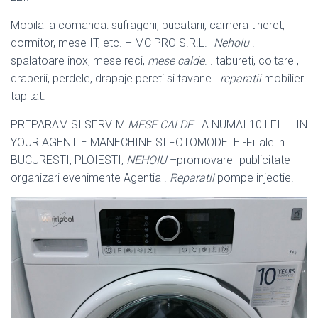
Mobila la comanda: sufragerii, bucatarii, camera tineret,
dormitor, mese IT, etc. – MC PRO S.R.L.-
Nehoiu
.
spalatoare inox, mese reci,
mese calde
. . tabureti, coltare ,
draperii, perdele, drapaje pereti si tavane .
reparatii
mobilier
tapitat.
PREPARAM SI SERVIM
MESE CALDE
LA NUMAI 10 LEI. – IN
YOUR AGENTIE MANECHINE SI FOTOMODELE -Filiale in
BUCURESTI, PLOIESTI,
NEHOIU
–
promovare -publicitate -
organizari evenimente Agentia .
Reparatii
pompe injectie.