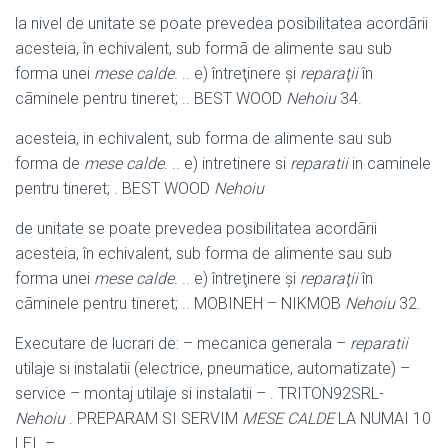
la nivel de unitate se poate prevedea posibilitatea acordãrii
acesteia, în echivalent, sub formã de alimente sau sub
forma unei
mese calde
. .. e) întreţinere şi
reparaţii
în
cãminele pentru tineret; .. BEST WOOD
Nehoiu
34.
acesteia, in echivalent, sub forma de alimente sau sub
forma de
mese calde
. .. e) intretinere si
reparatii
in caminele
pentru tineret; . BEST WOOD
Nehoiu
de unitate se poate prevedea posibilitatea acordãrii
acesteia, în echivalent, sub forma de alimente sau sub
forma unei
mese calde
. .. e) întreţinere şi
reparaţii
în
cãminele pentru tineret; .. MOBINEH – NIKMOB
Nehoiu
32.
Executare de lucrari de: – mecanica generala –
reparatii
utilaje si instalatii (
electrice, pneumatice, automatizate) –
service – montaj utilaje si instalatii – . TRITON92SRL-
Nehoiu
. PREPARAM SI SERVIM
MESE CALDE
LA NUMAI 10
LEI. –