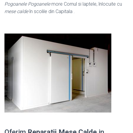
Pogoanele Pogoanele
more Cornul si laptele, înlocuite cu
mese calde
în scolile din Capitala .
Oferim
Reparatii Mese Calde
in