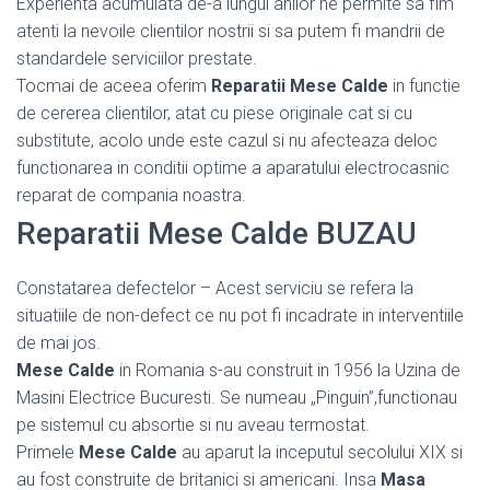
Experienta acumulata de-a lungul anilor ne permite sa fim
atenti la nevoile clientilor nostrii si sa putem fi mandrii de
standardele serviciilor prestate.
Tocmai de aceea oferim
Reparatii Mese Calde
in functie
de cererea clientilor, atat cu piese originale cat si cu
substitute, acolo unde este cazul si nu afecteaza deloc
functionarea in conditii optime a aparatului electrocasnic
reparat de compania noastra.
Reparatii Mese Calde BUZAU
Constatarea defectelor – Acest serviciu se refera la
situatiile de non-defect ce nu pot fi incadrate in interventiile
de mai jos.
Mese Calde
in Romania s-au construit in 1956 la Uzina de
Masini Electrice Bucuresti. Se numeau „Pinguin”,functionau
pe sistemul cu absortie si nu aveau termostat.
Primele
Mese Calde
au aparut la inceputul secolului XIX si
au fost construite de britanici si americani. Insa
Masa