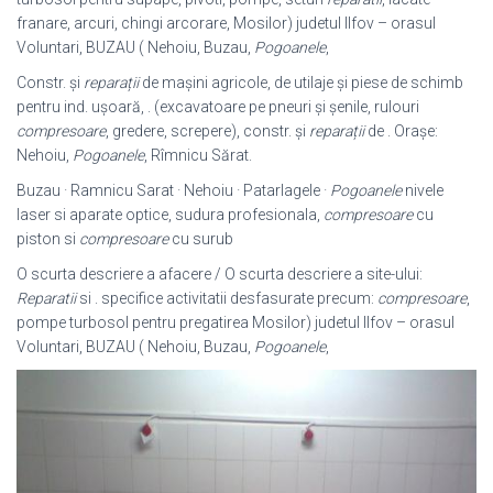
franare, arcuri, chingi arcorare, Mosilor) judetul Ilfov – orasul
Voluntari, BUZAU ( Nehoiu, Buzau,
Pogoanele
,
Constr. și
reparații
de mașini agricole, de utilaje și piese de schimb
pentru ind. ușoară, . (excavatoare pe pneuri și șenile, rulouri
compresoare
, gredere, screpere), constr. și
reparații
de . Orașe:
Nehoiu,
Pogoanele
, Rîmnicu Sărat.
Buzau · Ramnicu Sarat · Nehoiu · Patarlagele ·
Pogoanele
nivele
laser si aparate optice, sudura profesionala,
compresoare
cu
piston si
compresoare
cu surub
O scurta descriere a afacere / O scurta descriere a site-ului:
Reparatii
si . specifice activitatii desfasurate precum:
compresoare
,
pompe turbosol pentru pregatirea Mosilor) judetul Ilfov – orasul
Voluntari, BUZAU ( Nehoiu, Buzau,
Pogoanele
,