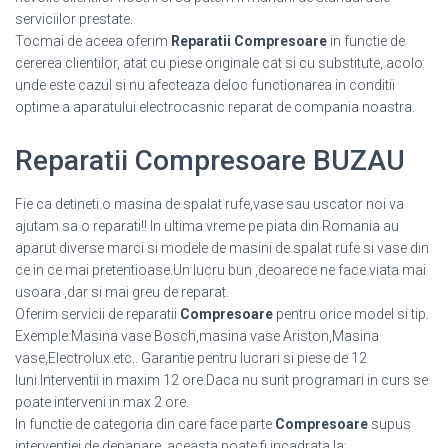
serviciilor prestate.
Tocmai de aceea oferim
Reparatii Compresoare
in functie de
cererea clientilor, atat cu piese originale cat si cu substitute, acolo
unde este cazul si nu afecteaza deloc functionarea in conditii
optime a aparatului electrocasnic reparat de compania noastra.
Reparatii Compresoare BUZAU
Fie ca detineti o masina de spalat rufe,vase sau uscator noi va
ajutam sa o reparati!! In ultima vreme pe piata din Romania au
aparut diverse marci si modele de masini de spalat rufe si vase din
ce in ce mai pretentioase.Un lucru bun ,deoarece ne face viata mai
usoara ,dar si mai greu de reparat.
Oferim servicii de reparatii
Compresoare
pentru orice model si tip.
Exemple:Masina vase Bosch,masina vase Ariston,Masina
vase,Electrolux etc.. Garantie pentru lucrari si piese de 12
luni.Interventii in maxim 12 ore.Daca nu sunt programari in curs se
poate interveni in max 2 ore.
In functie de categoria din care face parte
Compresoare
supus
interventiei de depanare, aceasta poate fi incadrata la: