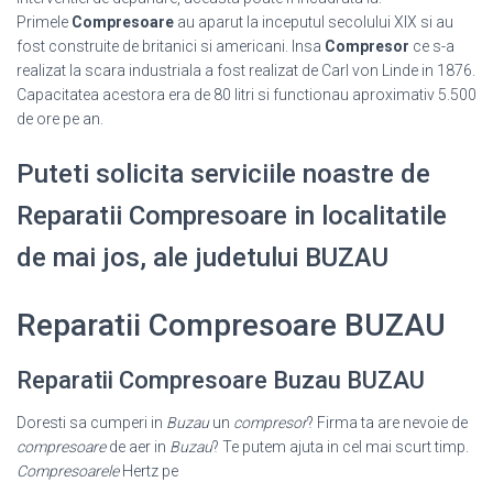
Primele
Compresoare
au aparut la inceputul secolului XIX si au
fost construite de britanici si americani. Insa
Compresor
ce s-a
realizat la scara industriala a fost realizat de Carl von Linde in 1876.
Capacitatea acestora era de 80 litri si functionau aproximativ 5.500
de ore pe an.
Puteti solicita serviciile noastre de
Reparatii Compresoare in localitatile
de mai jos, ale judetului BUZAU
Reparatii Compresoare BUZAU
Reparatii Compresoare Buzau BUZAU
Doresti sa cumperi in
Buzau
un
compresor
? Firma ta are nevoie de
compresoare
de aer in
Buzau
? Te putem ajuta in cel mai scurt timp.
Compresoarele
Hertz pe