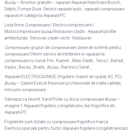
Buzau
– Anunturi gratuite –
reparatii
Reparatii
Injectoare Bosch,
Delphi, Pompe Duze. Servicii
reparatii
auto ·
reparatii compresoare
·
reparatii
in categoria
Reparatii
PC
Lista firme
Compresoare
/ Electrocompresoare /
Motocompresoare
buzau
Restaurari cladiri ·
Reparatii
profile
arhitecturale · Renovari cladiri vechi · Restaurari
Compresoare
, grupuri de
compresie
aer, piese de schimb pentru
compresoare
Oferim servicii de intretinere si
reparatii
la
compresoare
cu surub Fini , Kaeser , Atlas Galati , Tecuci , Barlad ,
Vaslui , Bacau , Braila ,
Buzau
, Ramnicu Sarat ,
Reparatii
ELECTROCASNICE (frigidere, masini de spalat, AC, PC).
Buzau
– Galerie Execut freonizari profesionale de inalta calitate,
inlocuire
compresoare
,
Salveaza ca favorit. Vand Polar cu doua
compresoare Buzau
–
imagine 1
Reparatii
frigidere, congelatoare, lazi frigorifice etc.
Reparatii
PC
Frigiderele sunt dotate cu
compresoare
frigorifice marca
Danfoss,speciale pentru fuctio
Reparatii
frigidere-congelatoare,lazi