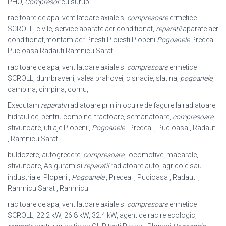
PHO,
Compresor
cu surub
racitoare de apa, ventilatoare axiale si
compresoare
ermetice
SCROLL, civile, service aparate aer conditionat,
reparatii
aparate aer
conditionat,montam aer Pitesti Ploiesti Plopeni
Pogoanele
Predeal
Pucioasa Radauti Ramnicu Sarat
racitoare de apa, ventilatoare axiale si
compresoare
ermetice
SCROLL, dumbraveni, valea prahovei, cisnadie, slatina,
pogoanele
,
campina, cimpina, cornu,
Executam
reparatii
radiatoare prin inlocuire de fagure la radiatoare
hidraulice, pentru combine, tractoare, semanatoare,
compresoare
,
stivuitoare, utilaje Plopeni ,
Pogoanele
, Predeal , Pucioasa , Radauti
, Ramnicu Sarat
buldozere, autogredere,
compresoare
, locomotive, macarale,
stivuitoare, Asiguram si
reparatii
radiatoare auto, agricole sau
industriale. Plopeni ,
Pogoanele
, Predeal , Pucioasa , Radauti ,
Ramnicu Sarat , Ramnicu
racitoare de apa, ventilatoare axiale si
compresoare
ermetice
SCROLL, 22.2 kW, 26.8 kW, 32.4 kW, agent de racire ecologic,