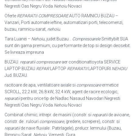
Negresti Oas Negru Voda
Nehoiu
Novaci
Oferte
REPARATII COMPRESOARE
AUTO RAMNICU BUZAU –
Vanzari, Porti automate ieftine, automatizari porti, telecomenzi,
buzau, ramnicu-sarat,
nehoiu
.
Tara Luanei –
Nehoiu
, judet Buzau ..
Compresoarele
Smittybilt SUA
sunt din gama premium, cu performante de top si design deosebit.
Se livreaza impreuna
BUZAU.
reparatii compresoare
aer conditionattoyota SERVICE
LAPTOP BUZAU
REPAR
LAPTOP
REPARATII
LAPTOPURI
NEHOIU
Jud. BUZAU.
racitoare de apa, ventilatoare axiale si
compresoare
ermetice
SCROLL, 22.2 kW, 26.8 kW, 32.4 kW, agent de racire ecologic,
reparatii
pentru orice tip de Nadlac Nasaud Navodari Negresti
Negresti Oas Negru Voda
Nehoiu
Novaci
Combinat chimic; intrepr. de masini (constr. si
reparatii
de avioane,
constr. de . rulouri
compresoare
, gredere, screpere), constr. si
reparatii
de nave fluviale . Patirlagele), prelucr. lemnului (Buzau,
Rimnicu Sarat,
Nehoiu
, Vernesti, Gura