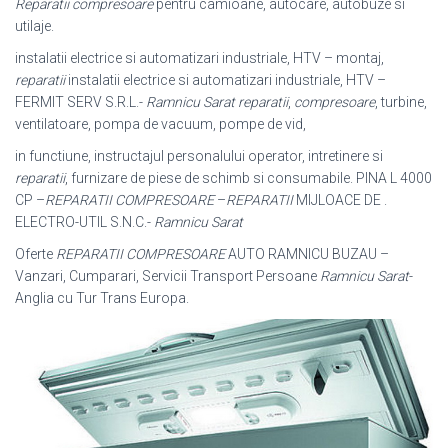
Reparatii compresoare
pentru camioane, autocare, autobuze si
utilaje.
instalatii electrice si automatizari industriale, HTV – montaj,
reparatii
instalatii electrice si automatizari industriale, HTV –
FERMIT SERV S.R.L.-
Ramnicu Sarat
reparatii
,
compresoare
, turbine,
ventilatoare, pompa de vacuum, pompe de vid,
in functiune, instructajul personalului operator, intretinere si
reparatii
, furnizare de piese de schimb si consumabile. PINA L 4000
CP –
REPARATII COMPRESOARE
–
REPARATII
MIJLOACE DE .
ELECTRO-UTIL S.N.C.-
Ramnicu Sarat
Oferte
REPARATII COMPRESOARE
AUTO RAMNICU BUZAU –
Vanzari, Cumparari, Servicii Transport Persoane
Ramnicu Sarat
-
Anglia cu Tur Trans Europa.