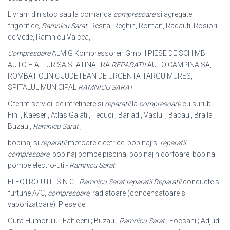
Livram din stoc sau la comanda
compresoare
si agregate
frigorifice,
Ramnicu Sarat
, Resita, Reghin, Roman, Radauti, Rosiorii
de Vede, Ramnicu Valcea,
Compresoare
ALMIG Kompressoren GmbH PIESE DE SCHIMB
AUTO – ALTUR SA SLATINA, IRA
REPARATII
AUTO CAMPINA SA,
ROMBAT CLINIC JUDETEAN DE URGENTA TARGU MURES,
SPITALUL MUNICIPAL
RAMNICU SARAT
Oferim servicii de intretinere si
reparatii
la
compresoare
cu surub
Fini , Kaeser , Atlas Galati , Tecuci , Barlad , Vaslui , Bacau , Braila ,
Buzau ,
Ramnicu Sarat
,
bobinaj si
reparatii
motoare electrice, bobinaj si
reparatii
compresoare
, bobinaj pompe piscina, bobinaj hidorfoare, bobinaj
pompe electro-util-
Ramnicu Sarat
ELECTRO-UTIL S.N.C.-
Ramnicu Sarat reparatii
Reparatii
conducte si
furtune A/C,
compresoare
, radiatoare (condensatoare si
vaporizatoare). Piese de
Gura Humorului ;Falticeni ; Buzau ;
Ramnicu Sarat
; Focsani ; Adjud