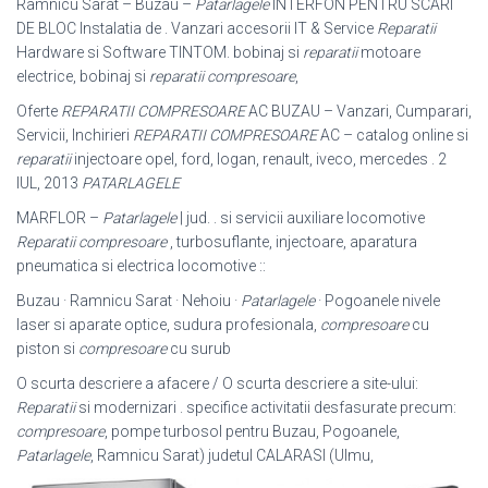
Ramnicu Sarat – Buzau –
Patarlagele
INTERFON PENTRU SCARI
DE BLOC Instalatia de . Vanzari accesorii IT & Service
Reparatii
Hardware si Software TINTOM. bobinaj si
reparatii
motoare
electrice, bobinaj si
reparatii compresoare
,
Oferte
REPARATII COMPRESOARE
AC BUZAU – Vanzari, Cumparari,
Servicii, Inchirieri
REPARATII COMPRESOARE
AC – catalog online si
reparatii
injectoare opel, ford, logan, renault, iveco, mercedes . 2
IUL, 2013
PATARLAGELE
MARFLOR –
Patarlagele
| jud. . si servicii auxiliare locomotive
Reparatii compresoare
, turbosuflante, injectoare, aparatura
pneumatica si electrica locomotive ::
Buzau · Ramnicu Sarat · Nehoiu ·
Patarlagele
· Pogoanele nivele
laser si aparate optice, sudura profesionala,
compresoare
cu
piston si
compresoare
cu surub
O scurta descriere a afacere / O scurta descriere a site-ului:
Reparatii
si modernizari . specifice activitatii desfasurate precum:
compresoare
, pompe turbosol pentru Buzau, Pogoanele,
Patarlagele
, Ramnicu Sarat) judetul CALARASI (Ulmu,