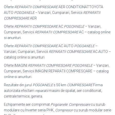
Oferte
REPARATII COMPRESOARE
AER CONDITIONATTOYOTA
AUTO
POGOANELE
– Vanzari, Cumparari, Servicii
REPARATII
COMPRESOARE
AER
Oferte
REPARATII COMPRESOARE
AC
POGOANELE
– Vanzari,
Cumparari, Servicii
REPARATII COMPRESOARE
AC – catalog online
si anunturi.
Oferte
REPARATII COMPRESOARE
AC AUTO
POGOANELE
–
Vanzari, Cumparari, Servicii
REPARATII COMPRESOARE
AC AUTO –
catalog online si anunturi.
Oferte IMAGINI
REPARATII COMPRESOARE POGOANELE
– Vanzari,
Cumparari
, Servicii IMAGINI REPARATII COMPRESOARE – catalog
online si anunturi.
Rezultate din jurul
POGOANELE
± 50 km
COMPRESOARE
Firma
autorizata efectam
reparatii
masini de spalat, aer conditionat,
centrale termice, genera.
Echipamente aer comprimat
Pogoanele
:
Compresoare
cu surub
modulare cu Inverter seria PHK,
Compresor
cu surub modular serie