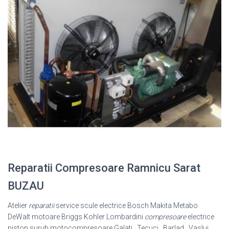
Reparatii Compresoare Ramnicu Sarat
BUZAU
Atelier
reparatii
service scule electrice Bosch Makita Metabo
DeWalt motoare Briggs Kohler Lombardini
compresoare
electrice
piston surub motocompresoare Galati , Tecuci , Barlad , Vaslui ,