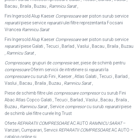
Bacau , Braila , Buzau ,
Ramnicu Sarat
,
Fini Ingersold Alup Kaeser
Compresoare
aer piston surub service
reparatii
piese service
reparatii
ulei filtre reprezentanta Focsani
Vrancea
Ramnicu Sarat
Fini Ingersold Alup Kaeser
Compresoare
aer piston surub service
reparatii
piese Galati , Tecuci , Barlad , Vaslui , Bacau , Braila , Buzau
,
Ramnicu Sarat
,
Compresoare
, grupuri de
compresie
aer, piese de schimb pentru
compresoare
Oferim servicii de intretinere si
reparatii
la
compresoare
cu surub Fini , Kaeser , Atlas Galati , Tecuci , Barlad ,
Vaslui , Bacau , Braila , Buzau ,
Ramnicu Sarat
,
Piese de schimb filtre ulei
compresoare compresor
cu surub Fini
Abac Atlas Copco Galati , Tecuci , Barlad , Vaslui , Bacau , Braila ,
Buzau ,
Ramnicu Sarat
, Service
compresor
cu surub
reparatii
piese
de schimb ulei filtre curele Ing Trust
Oferte
REPARATII COMPRESOARE
AC AUTO
RAMNICU SARAT
–
Vanzari, Cumparari, Servicii
REPARATII COMPRESOARE
AC AUTO –
catalog online si