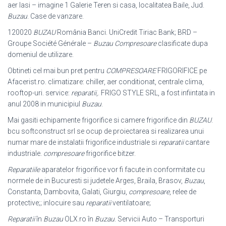
aer Iasi – imagine 1 Galerie Teren si casa, localitatea Baile, Jud.
Buzau
. Case de vanzare.
120020
BUZAU
România Banci. UniCredit Tiriac Bank; BRD –
Groupe Société Générale –
Buzau
Compresoare
clasificate dupa
domeniul de utilizare.
Obtineti cel mai bun pret pentru
COMPRESOARE
FRIGORIFICE pe
Afacerist.ro. climatizare: chiller, aer conditionat, centrale clima,
rooftop-uri. service:
reparatii
,
. FRIGO STYLE SRL, a fost infiintata in
anul 2008 in municipiul
Buzau
.
Mai gasiti echipamente frigorifice si camere frigorifice din
BUZAU
.
bcu softconstruct srl se ocup de proiectarea si realizarea unui
numar mare de instalatii frigorifice industriale si
reparatii
cantare
industriale.
compresoare
frigorifice bitzer.
Reparatiile
aparatelor frigorifice vor fi facute in conformitate cu
normele de in Bucuresti si judetele Arges, Braila, Brasov,
Buzau
,
Constanta, Dambovita, Galati, Giurgiu,
compresoare
, relee de
protective;; inlocuire sau
reparatii
ventilatoare;
Reparatii
în
Buzau
OLX.ro în
Buzau
. Servicii Auto – Transporturi