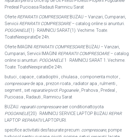
reparatii
pentru orice tip de Olt Pitesti Ploiesti Plopeni
Pogoanele
Predeal Pucioasa Radauti Ramnicu Sarat
Oferte
REPARATII COMPRESOARE
BUZAU – Vanzari, Cumparari,
Servicii
REPARATII COMPRESOARE
– catalog online si anunturi.
POGOANELE
(1) · RAMNICU SARAT(1). Vechime. Toate.
ToateNeexpirateDe 24h.
Oferte IMAGINI
REPARATII COMPRESOARE
BUZAU – Vanzari,
Cumparari, Servicii IMAGINI
REPARATII COMPRESOARE
– catalog
online si anunturi.
POGOANELE
1 · RAMNICU SARAT 1. Vechime.
Toate. ToateNeexpirateDe 24h.
butuci , capace , catadioptrii , chiulasa , componenta motor ,
compresoare
de apa , prezon roata , radiator apa , rulmenti ,
segment , set
reparatie
pivot
Pogoanele
, Prahova , Predeal ,
Pucioasa , Radauti , Ramnicu Sarat
BUZAU.
reparatii compresoare
aer conditionattoyota
POGOANELE
(20) · RAMNICU SERVICE LAPTOP BUZAU
REPAR
LAPTOP
REPARATII
LAPTOPURI.
specifice activitatii desfasurate precum:
compresoare
, pompe
turbosol pentru supape, pivoti, pompe, seturi
reparatii
, lacate