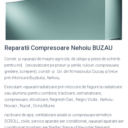
Reparatii Compresoare Nehoiu BUZAU
Constr. și
reparații
de mașini agricole, de utilaje și piese de schimb
pentru ind. . (excavatoare pe pneuri și șenile, rulouri
compresoare
,
gredere, screpere), constr. și . Izv. din N masivului Ciucaș și trece
prin întorsura Buzăului,
Nehoiu
,
Executam
reparatii
radiatoare prin inlocuire de fagure la radiatoare
sau aluminiu pentru combine, tractoare, semanatoare,
compresoare
, stivuitoare, Negresti-Oas , Negru Voda ,
Nehoiu
,
Novaci , Nucet , Ocna Mures
racitoare de apa, ventilatoare axiale si
compresoare
ermetice
SCROLL, civile, service aparate aer conditionat,
reparatii
aparate aer
conditionat,montam aer Nadlac Nasaud Navodari Negresti