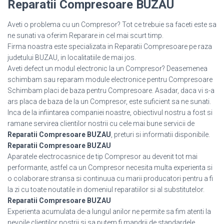
Reparatii Compresoare BUZAU
Aveti o problema cu un Compresor? Tot ce trebuie sa faceti este sa
ne sunati va oferim Reparare in cel mai scurt timp.
Firma noastra este specializata in Reparatii Compresoare pe raza
judetului BUZAU, in localitatiile de mai jos.
Aveti defect un modul electronic la un Compresor? Deasemenea
schimbam sau reparam module electronice pentru Compresoare
Schimbam placi de baza pentru Compresoare. Asadar, daca vi s-a
ars placa de baza de la un Compresor, este suficient sa ne sunati.
Inca de la infiintarea companiei noastre, obiectivul nostru a fost si
ramane servirea clientilor nostrii cu cele mai bune servicii de
Reparatii Compresoare BUZAU
, preturi si informatii disponibile.
Reparatii Compresoare BUZAU
Aparatele electrocasnice de tip Compresor au devenit tot mai
performante, astfel ca un Compresor necesita multa experienta si
o colaborare stransa si continuua cu marii producatori pentru a fi
la zi cu toate noutatile in domeniul reparatiilor si al substitutelor.
Reparatii Compresoare BUZAU
Experienta acumulata de-a lungul anilor ne permite sa fim atenti la
nevoile clientilor nostrii si sa putem fi mandrii de standardele