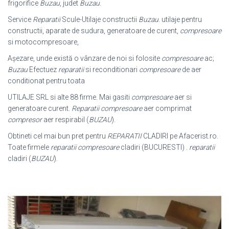
frigorifice
Buzau
, judet
Buzau
.
Service
Reparatii
Scule-Utilaje constructii
Buzau
. utilaje pentru
constructii, aparate de sudura, generatoare de curent,
compresoare
si motocompresoare,
Așezare, unde există o vânzare de noi si folosite
compresoare
ac;
Buzau
Efectuez
reparatii
si reconditionari
compresoare
de aer
conditionat pentru toata
UTILAJE SRL si alte 88 firme. Mai gasiti
compresoare
aer si
generatoare curent.
Reparatii compresoare
aer comprimat
compresor
aer respirabil (
BUZAU
).
Obtineti cel mai bun pret pentru
REPARATII
CLADIRI pe Afacerist.ro.
Toate firmele
reparatii compresoare
cladiri (BUCURESTI) .
reparatii
cladiri (
BUZAU
)
.