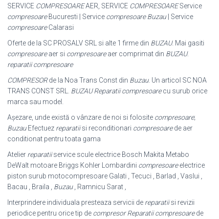
SERVICE
COMPRESOARE
AER, SERVICE
COMPRESOARE
Service
compresoare
Bucuresti | Service
compresoare Buzau
| Service
compresoare
Calarasi
Oferte de la SC PROSALV SRL si alte 1 firme din
BUZAU
. Mai gasiti
compresoare
aer si
compresoare
aer comprimat din
BUZAU
.
reparatii compresoare
COMPRESOR
de la Noa Trans Const din
Buzau
. Un articol SC NOA
TRANS CONST SRL.
BUZAU
Reparatii compresoare
cu surub orice
marca sau model.
Așezare, unde există o vânzare de noi si folosite
compresoare
;
Buzau
Efectuez
reparatii
si reconditionari
compresoare
de aer
conditionat pentru toata gama
Atelier
reparatii
service scule electrice Bosch Makita Metabo
DeWalt motoare Briggs Kohler Lombardini
compresoare
electrice
piston surub motocompresoare Galati , Tecuci , Barlad , Vaslui ,
Bacau , Braila ,
Buzau
, Ramnicu Sarat ,
Interprindere individuala presteaza servicii de
reparatii
si revizii
periodice pentru orice tip de
compresor
Reparatii compresoare
de