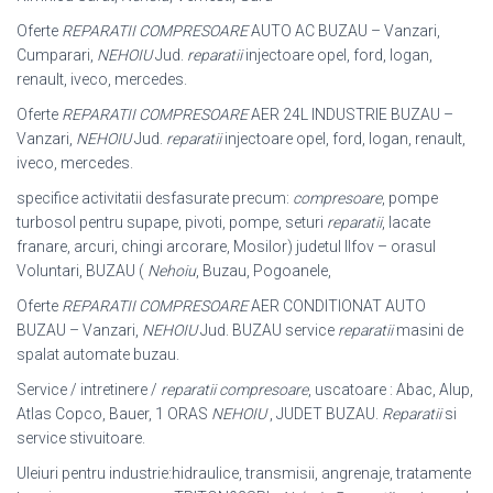
Oferte
REPARATII COMPRESOARE
AUTO AC BUZAU – Vanzari,
Cumparari,
NEHOIU
Jud.
reparatii
injectoare opel, ford, logan,
renault, iveco, mercedes.
Oferte
REPARATII COMPRESOARE
AER 24L INDUSTRIE BUZAU –
Vanzari,
NEHOIU
Jud.
reparatii
injectoare opel, ford, logan, renault,
iveco, mercedes.
specifice activitatii desfasurate precum:
compresoare
, pompe
turbosol pentru supape, pivoti, pompe, seturi
reparatii
, lacate
franare, arcuri, chingi arcorare, Mosilor) judetul Ilfov – orasul
Voluntari, BUZAU (
Nehoiu
, Buzau, Pogoanele,
Oferte
REPARATII COMPRESOARE
AER CONDITIONAT AUTO
BUZAU – Vanzari,
NEHOIU
Jud. BUZAU service
reparatii
masini de
spalat automate buzau.
Service / intretinere /
reparatii compresoare
, uscatoare : Abac, Alup,
Atlas Copco, Bauer, 1 ORAS
NEHOIU
, JUDET BUZAU.
Reparatii
si
service stivuitoare.
Uleiuri pentru industrie:hidraulice, transmisii, angrenaje, tratamente