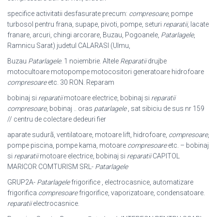
specifice activitatii desfasurate precum:
compresoare
, pompe
turbosol pentru frana, supape, pivoti, pompe, seturi
reparatii
, lacate
franare, arcuri, chingi arcorare, Buzau, Pogoanele,
Patarlagele
,
Ramnicu Sarat) judetul CALARASI (
Ulmu,
Buzau
Patarlagele
. 1 noiembrie. Altele
Reparatii
drujbe
motocultoare motopompe motocositori generatoare hidrofoare
compresoare
etc. 30 RON. Reparam
bobinaj si
reparatii
motoare electrice, bobinaj si
reparatii
compresoare
, bobinaj .. oras
patarlagele
, sat sibiciu de sus nr 159
// centru de colectare dedeuri fier
aparate sudurã, ventilatoare, motoare lift, hidrofoare,
compresoare
,
pompe piscina, pompe kama, motoare
compresoare
etc. – bobinaj
si
reparatii
motoare electrice, bobinaj si
reparatii
CAPITOL
MARICOR COMTURISM SRL-
Patarlagele
GRUP2A-
Patarlagele
frigorifice , electrocasnice, automatizare
frigorifica
compresoare
frigorifice, vaporizatoare, condensatoare.
reparatii
electrocasnice
.