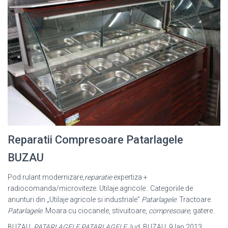
Reparatii Compresoare Patarlagele
BUZAU
Pod rulant modernizare,
reparatie
expertiza +
radiocomanda/microviteze. Utilaje agricole . Categoriile de
anunturi din „Utilaje agricole si industriale”
Patarlagele
: Tractoare
Patarlagele
. Moara cu ciocanele, stivuitoare,
compresoare
, gatere.
BUZAU,
PATARLAGELE PATARLAGELE
Jud. BUZAU. 9 Ian 2013