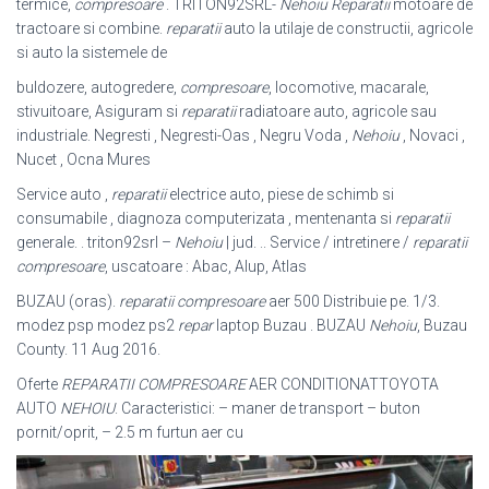
termice,
compresoare
. TRITON92SRL-
Nehoiu
Reparatii
motoare de
tractoare si combine.
reparatii
auto la utilaje de constructii, agricole
si auto la sistemele de
buldozere, autogredere,
compresoare
, locomotive, macarale,
stivuitoare, Asiguram si
reparatii
radiatoare auto, agricole sau
industriale. Negresti , Negresti-Oas , Negru Voda ,
Nehoiu
, Novaci ,
Nucet , Ocna Mures
Service auto ,
reparatii
electrice auto, piese de schimb si
consumabile , diagnoza computerizata , mentenanta si
reparatii
generale. . triton92srl –
Nehoiu
| jud. .. Service / intretinere /
reparatii
compresoare
, uscatoare : Abac, Alup, Atlas
BUZAU (oras).
reparatii compresoare
aer 500 Distribuie pe. 1/3.
modez psp modez ps2
repar
laptop Buzau . BUZAU
Nehoiu
, Buzau
County. 11 Aug 2016.
Oferte
REPARATII COMPRESOARE
AER CONDITIONATTOYOTA
AUTO
NEHOIU
. Caracteristici: – maner de transport – buton
pornit/oprit, – 2.5 m furtun aer cu