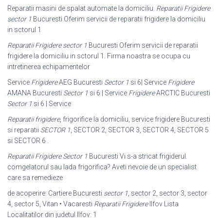
Reparatii masini de spalat automate la domiciliu.
Reparatii Frigidere
sector 1
Bucuresti Oferim servicii de reparatii frigidere la domiciliu
in sctorul 1
Reparatii Frigidere sector 1
Bucuresti Oferim servicii de reparatii
frigidere la domiciliu in sctorul 1. Firma noastra se ocupa cu
intretinerea echipamentelor
Service
Frigidere
AEG Bucuresti
Sector 1
si 6| Service
Frigidere
AMANA Bucuresti
Sector 1
si 6 | Service
Frigidere
ARCTIC Bucuresti
Sector 1
si 6 | Service
Reparatii frigidere
, frigorifice la domiciliu, service frigidere Bucuresti
si reparatii
SECTOR 1
, SECTOR 2, SECTOR 3, SECTOR 4, SECTOR 5
si SECTOR 6 .
Reparatii Frigidere Sector 1
Bucuresti Vi s-a stricat frigiderul.
comgelatorul sau lada frigorifica? Aveti nevoie de un specialist
care sa remedieze
de acoperire: Cartiere Bucuresti
sector 1
, sector 2, sector 3, sector
4, sector 5, Vitan • Vacaresti
Reparatii Frigidere
Ilfov Lista
Localitatilor din judetul Ilfov: 1