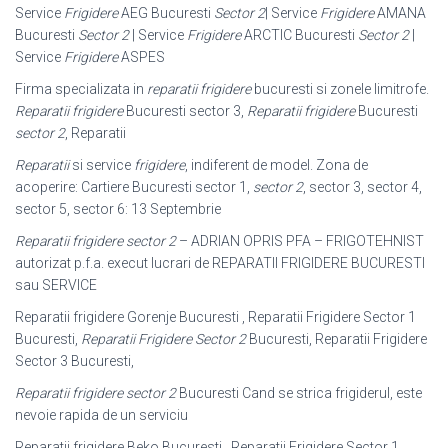
Service
Frigidere
AEG Bucuresti
Sector 2
| Service
Frigidere
AMANA
Bucuresti
Sector 2
| Service
Frigidere
ARCTIC Bucuresti
Sector 2
|
Service
Frigidere
ASPES
Firma specializata in
reparatii frigidere
bucuresti si zonele limitrofe.
Reparatii frigidere
Bucuresti sector 3,
Reparatii frigidere
Bucuresti
sector 2
, Reparatii
Reparatii
si service
frigidere
, indiferent de model. Zona de
acoperire: Cartiere Bucuresti sector 1,
sector 2
, sector 3, sector 4,
sector 5, sector 6: 13 Septembrie
Reparatii frigidere sector 2
– ADRIAN OPRIS PFA – FRIGOTEHNIST
autorizat p.f.a. execut lucrari de REPARATII FRIGIDERE BUCURESTI
sau SERVICE
Reparatii frigidere Gorenje Bucuresti , Reparatii Frigidere Sector 1
Bucuresti,
Reparatii Frigidere Sector 2
Bucuresti, Reparatii Frigidere
Sector 3 Bucuresti,
Reparatii frigidere sector 2
Bucuresti Cand se strica frigiderul, este
nevoie rapida de un serviciu
Reparatii frigidere Beko Bucuresti , Reparatii Frigidere Sector 1