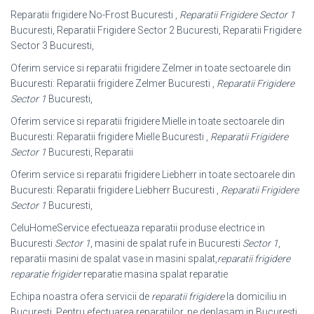
Reparatii frigidere No-Frost Bucuresti ,
Reparatii Frigidere Sector 1
Bucuresti, Reparatii Frigidere Sector 2 Bucuresti, Reparatii Frigidere
Sector 3 Bucuresti,
Oferim service si reparatii frigidere Zelmer in toate sectoarele din
Bucuresti: Reparatii frigidere Zelmer Bucuresti ,
Reparatii Frigidere
Sector 1
Bucuresti,
Oferim service si reparatii frigidere Mielle in toate sectoarele din
Bucuresti: Reparatii frigidere Mielle Bucuresti ,
Reparatii Frigidere
Sector 1
Bucuresti, Reparatii
Oferim service si reparatii frigidere Liebherr in toate sectoarele din
Bucuresti: Reparatii frigidere Liebherr Bucuresti ,
Reparatii Frigidere
Sector 1
Bucuresti,
CeluHomeService efectueaza reparatii produse electrice in
Bucuresti
Sector 1
, masini de spalat rufe in Bucuresti
Sector 1
,
reparatii masini de spalat vase in masini spalat,
reparatii frigidere
reparatie frigider
reparatie masina spalat reparatie
Echipa noastra ofera servicii de
reparatii frigidere
la domiciliu in
București. Pentru efectuarea reparatiilor, ne deplasam in București