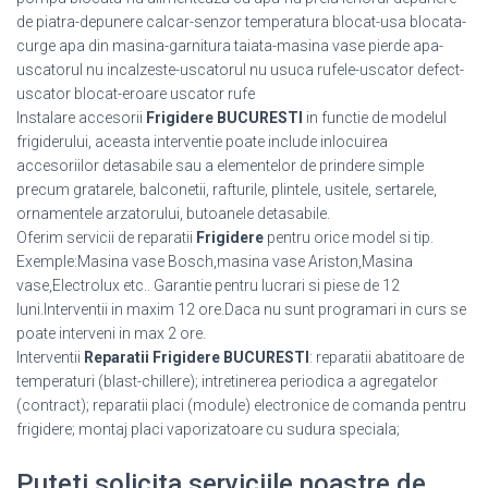
de piatra-depunere calcar-senzor temperatura blocat-usa blocata-
curge apa din masina-garnitura taiata-masina vase pierde apa-
uscatorul nu incalzeste-uscatorul nu usuca rufele-uscator defect-
uscator blocat-eroare uscator rufe
Instalare accesorii
Frigidere BUCURESTI
in functie de modelul
frigiderului, aceasta interventie poate include inlocuirea
accesoriilor detasabile sau a elementelor de prindere simple
precum gratarele, balconetii, rafturile, plintele, usitele, sertarele,
ornamentele arzatorului, butoanele detasabile.
Oferim servicii de reparatii
Frigidere
pentru orice model si tip.
Exemple:Masina vase Bosch,masina vase Ariston,Masina
vase,Electrolux etc.. Garantie pentru lucrari si piese de 12
luni.Interventii in maxim 12 ore.Daca nu sunt programari in curs se
poate interveni in max 2 ore.
Interventii
Reparatii Frigidere BUCURESTI
: reparatii abatitoare de
temperaturi (blast-chillere); intretinerea periodica a agregatelor
(contract); reparatii placi (module) electronice de comanda pentru
frigidere; montaj placi vaporizatoare cu sudura speciala;
Puteti solicita serviciile noastre de