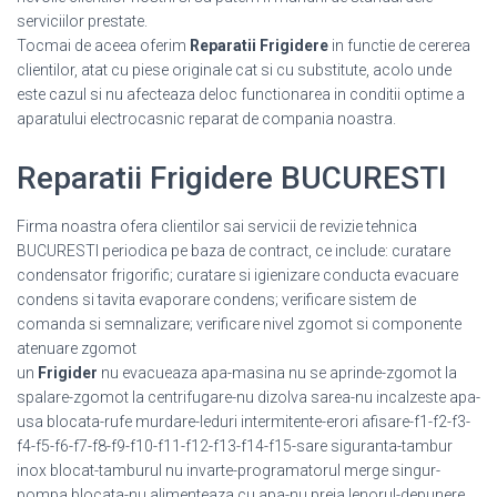
serviciilor prestate.
Tocmai de aceea oferim
Reparatii Frigidere
in functie de cererea
clientilor, atat cu piese originale cat si cu substitute, acolo unde
este cazul si nu afecteaza deloc functionarea in conditii optime a
aparatului electrocasnic reparat de compania noastra.
Reparatii Frigidere BUCURESTI
Firma noastra ofera clientilor sai servicii de revizie tehnica
BUCURESTI periodica pe baza de contract, ce include: curatare
condensator frigorific; curatare si igienizare conducta evacuare
condens si tavita evaporare condens; verificare sistem de
comanda si semnalizare; verificare nivel zgomot si componente
atenuare zgomot
un
Frigider
nu evacueaza apa-masina nu se aprinde-zgomot la
spalare-zgomot la centrifugare-nu dizolva sarea-nu incalzeste apa-
usa blocata-rufe murdare-leduri intermitente-erori afisare-f1-f2-f3-
f4-f5-f6-f7-f8-f9-f10-f11-f12-f13-f14-f15-sare siguranta-tambur
inox blocat-tamburul nu invarte-programatorul merge singur-
pompa blocata-nu alimenteaza cu apa-nu preia lenorul-depunere