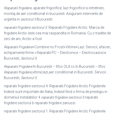
Reparatii frigidere
, aparate frigorifice, lazi frigorifice si intretineri,
montaj de aer conditionat in bucuresti. Asiguram interventii de
urgenta in
sectorul 5
Bucuresti.
reparatii frigidere sectorul 5
. Reparatii Frigidere Arctic. Marca de
frigidere Arctic este cea mai raspandita in Romania. Cu o traditie de
zeci de ani, Arctic a fost
Reparatii Frigidere
+Combine no Frost+Vitrine+Lazi. Servicii, afaceri,
echipamente firme » Reparatii PC – Electronice – Electrocasnice.
Bucuresti,
Sectorul 5
.
Reparatii Frigidere
în Bucuresti – Ilfov OLX.ro în Bucuresti – Ilfov.
Reparatii frigidere
,vitrine,lazi,aer conditionat in Bucuresti. Servicii .
Bucuresti,
Sectorul 5
.
reparatii frigidere sectorul 4. Reparatii Frigidere Arctic Frigiderele
Indesit sunt importate din Italia, Indesit fiind o firma de prestigiu in
domeniul instalatiilor 4
reparatii frigidere sectorul 5
reparatii
frigidere sectorul 6 reparatii frigidere zanussi.
reparatii frigidere sectorul 1. Reparatii Frigidere Arctic Frigiderele