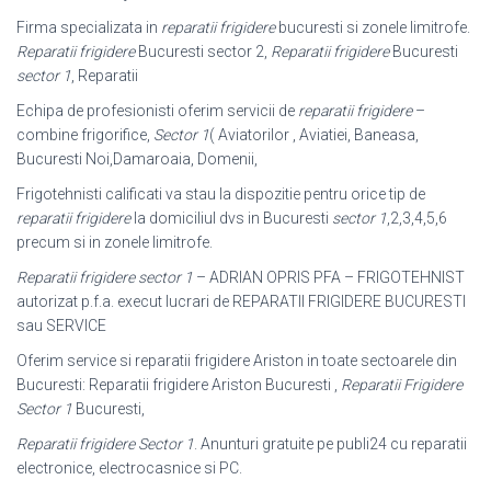
Firma specializata in
reparatii frigidere
bucuresti si zonele limitrofe.
Reparatii frigidere
Bucuresti sector 2,
Reparatii frigidere
Bucuresti
sector 1
, Reparatii
Echipa de profesionisti oferim servicii de
reparatii frigidere
–
combine frigorifice,
Sector 1
( Aviatorilor , Aviatiei, Baneasa,
Bucuresti Noi,Damaroaia, Domenii,
Frigotehnisti calificati va stau la dispozitie pentru orice tip de
reparatii frigidere
la domiciliul dvs in Bucuresti
sector 1
,2,3,4,5,6
precum si in zonele limitrofe.
Reparatii frigidere sector 1
– ADRIAN OPRIS PFA – FRIGOTEHNIST
autorizat p.f.a. execut lucrari de REPARATII FRIGIDERE BUCURESTI
sau SERVICE
Oferim service si reparatii frigidere Ariston in toate sectoarele din
Bucuresti: Reparatii frigidere Ariston Bucuresti ,
Reparatii Frigidere
Sector 1
Bucuresti,
Reparatii frigidere Sector 1
. Anunturi gratuite pe publi24 cu reparatii
electronice, electrocasnice si PC.