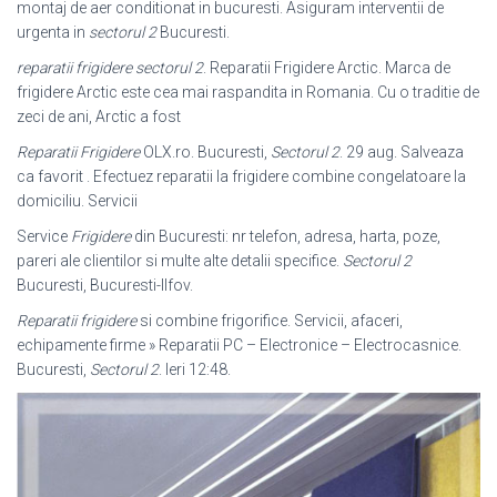
montaj de aer conditionat in bucuresti. Asiguram interventii de
urgenta in
sectorul 2
Bucuresti.
reparatii frigidere sectorul 2
. Reparatii Frigidere Arctic. Marca de
frigidere Arctic este cea mai raspandita in Romania. Cu o traditie de
zeci de ani, Arctic a fost
Reparatii Frigidere
OLX.ro. Bucuresti,
Sectorul 2
. 29 aug. Salveaza
ca favorit . Efectuez reparatii la frigidere combine congelatoare la
domiciliu. Servicii
Service
Frigidere
din Bucuresti: nr telefon, adresa, harta, poze,
pareri ale clientilor si multe alte detalii specifice.
Sectorul 2
Bucuresti, Bucuresti-Ilfov.
Reparatii frigidere
si combine frigorifice. Servicii, afaceri,
echipamente firme » Reparatii PC – Electronice – Electrocasnice.
Bucuresti,
Sectorul 2
. Ieri 12:48.