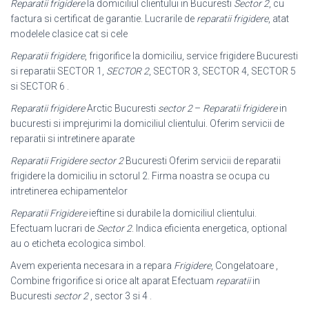
Reparatii frigidere
la domiciliul clientului in Bucuresti
Sector 2
, cu
factura si certificat de garantie. Lucrarile de
reparatii frigidere
, atat
modelele clasice cat si cele
Reparatii frigidere
, frigorifice la domiciliu, service frigidere Bucuresti
si reparatii SECTOR 1,
SECTOR 2
, SECTOR 3, SECTOR 4, SECTOR 5
si SECTOR 6 .
Reparatii frigidere
Arctic Bucuresti
sector 2
–
Reparatii frigidere
in
bucuresti si imprejurimi la domiciliul clientului. Oferim servicii de
reparatii si intretinere aparate
Reparatii Frigidere sector 2
Bucuresti Oferim servicii de reparatii
frigidere la domiciliu in sctorul 2. Firma noastra se ocupa cu
intretinerea echipamentelor
Reparatii Frigidere
ieftine si durabile la domiciliul clientului.
Efectuam lucrari de
Sector 2
. Indica eficienta energetica, optional
au o eticheta ecologica simbol.
Avem experienta necesara in a repara
Frigidere
, Congelatoare ,
Combine frigorifice si orice alt aparat Efectuam
reparatii
in
Bucuresti
sector 2
, sector 3 si 4 .