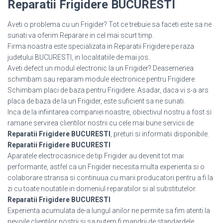
Reparatii Frigidere BUCURESTI
Aveti o problema cu un Frigider? Tot ce trebuie sa faceti este sa ne
sunati va oferim Reparare in cel mai scurt timp.
Firma noastra este specializata in Reparatii Frigidere pe raza
judetului BUCURESTI, in localitatiile de mai jos.
Aveti defect un modul electronic la un Frigider? Deasemenea
schimbam sau reparam module electronice pentru Frigidere
Schimbam placi de baza pentru Frigidere. Asadar, daca vi s-a ars
placa de baza de la un Frigider, este suficient sa ne sunati.
Inca de la infiintarea companiei noastre, obiectivul nostru a fost si
ramane servirea clientilor nostrii cu cele mai bune servicii de
Reparatii Frigidere BUCURESTI
, preturi si informatii disponibile.
Reparatii Frigidere BUCURESTI
Aparatele electrocasnice de tip Frigider au devenit tot mai
performante, astfel ca un Frigider necesita multa experienta si o
colaborare stransa si continuua cu marii producatori pentru a fi la
zi cu toate noutatile in domeniul reparatiilor si al substitutelor.
Reparatii Frigidere BUCURESTI
Experienta acumulata de-a lungul anilor ne permite sa fim atenti la
nevoile clientilor nostrii si sa putem fi mandrii de standardele