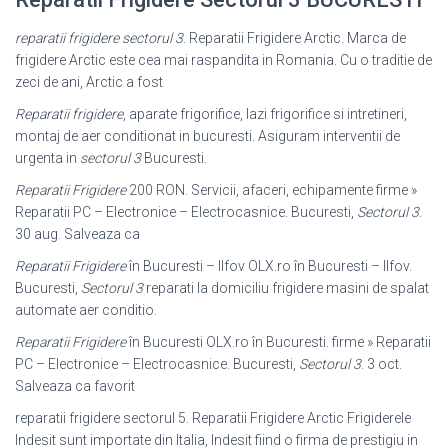
reparatii frigidere sectorul 3
. Reparatii Frigidere Arctic. Marca de
frigidere Arctic este cea mai raspandita in Romania. Cu o traditie de
zeci de ani, Arctic a fost
Reparatii frigidere
, aparate frigorifice, lazi frigorifice si intretineri,
montaj de aer conditionat in bucuresti. Asiguram interventii de
urgenta in
sectorul 3
Bucuresti.
Reparatii Frigidere
200 RON. Servicii, afaceri, echipamente firme »
Reparatii PC – Electronice – Electrocasnice. Bucuresti,
Sectorul 3
.
30 aug. Salveaza ca
Reparatii Frigidere
în Bucuresti – Ilfov OLX.ro în Bucuresti – Ilfov.
Bucuresti,
Sectorul 3
reparati la domiciliu frigidere masini de spalat
automate aer conditio
.
Reparatii Frigidere
în Bucuresti OLX.ro în Bucuresti. firme » Reparatii
PC – Electronice – Electrocasnice. Bucuresti,
Sectorul 3
. 3 oct.
Salveaza ca favorit
reparatii frigidere sectorul 5. Reparatii Frigidere Arctic Frigiderele
Indesit sunt importate din Italia, Indesit fiind o firma de prestigiu in