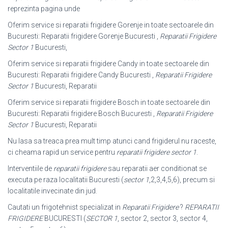
reprezinta pagina unde
Oferim service si reparatii frigidere Gorenje in toate sectoarele din
Bucuresti: Reparatii frigidere Gorenje Bucuresti ,
Reparatii Frigidere
Sector 1
Bucuresti,
Oferim service si reparatii frigidere Candy in toate sectoarele din
Bucuresti: Reparatii frigidere Candy Bucuresti ,
Reparatii Frigidere
Sector 1
Bucuresti, Reparatii
Oferim service si reparatii frigidere Bosch in toate sectoarele din
Bucuresti: Reparatii frigidere Bosch Bucuresti ,
Reparatii Frigidere
Sector 1
Bucuresti, Reparatii
Nu lasa sa treaca prea mult timp atunci cand frigiderul nu raceste,
ci cheama rapid un service pentru
reparatii frigidere sector 1
.
Interventiile de
reparatii frigidere
sau reparatii aer conditionat se
executa pe raza localitatii Bucuresti (
sector 1
,2,3,4,5,6), precum si
localitatile invecinate din jud.
Cautati un frigotehnist specializat in
Reparatii Frigidere
?
REPARATII
FRIGIDERE
BUCURESTI (
SECTOR 1
, sector 2, sector 3, sector 4,