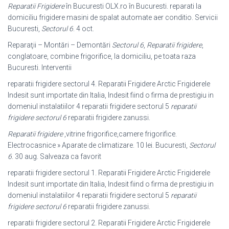
Reparatii Frigidere
în Bucuresti OLX.ro în Bucuresti. reparati la
domiciliu frigidere masini de spalat automate aer conditio. Servicii
Bucuresti,
Sectorul 6
. 4 oct.
Reparaţii – Montări – Demontări
Sectorul 6
,
Reparatii frigidere
,
conglatoare, combine frigorifice, la domiciliu, pe toata raza
Bucuresti. Interventii
reparatii frigidere sectorul 4. Reparatii Frigidere Arctic Frigiderele
Indesit sunt importate din Italia, Indesit fiind o firma de prestigiu in
domeniul instalatiilor 4 reparatii frigidere sectorul 5
reparatii
frigidere sectorul 6
reparatii frigidere zanussi.
Reparatii frigidere
,vitrine frigorifice,camere frigorifice.
Electrocasnice » Aparate de climatizare. 10 lei. Bucuresti,
Sectorul
6
. 30 aug. Salveaza ca favorit
reparatii frigidere sectorul 1. Reparatii Frigidere Arctic Frigiderele
Indesit sunt importate din Italia, Indesit fiind o firma de prestigiu in
domeniul instalatiilor 4 reparatii frigidere sectorul 5
reparatii
frigidere sectorul 6
reparatii frigidere zanussi.
reparatii frigidere sectorul 2. Reparatii Frigidere Arctic Frigiderele