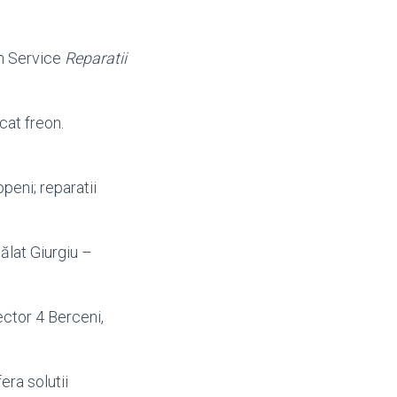
n Service
Reparatii
cat freon.
peni; reparatii
ălat Giurgiu –
ctor 4 Berceni,
ra solutii