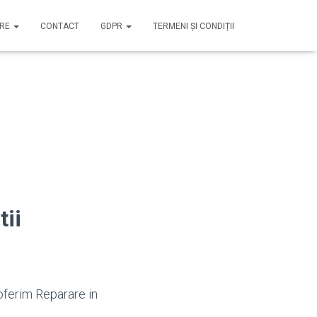
IRE
CONTACT
GDPR
TERMENI ȘI CONDIȚII
tii
 oferim Reparare in