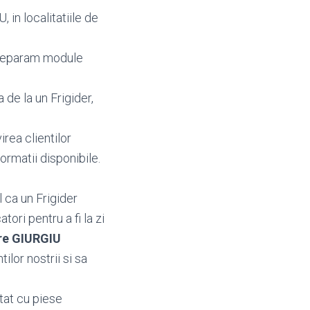
 in localitatiile de
 reparam module
de la un Frigider,
irea clientilor
nformatii disponibile.
 ca un Frigider
ori pentru a fi la zi
ere GIURGIU
ilor nostrii si sa
atat cu piese