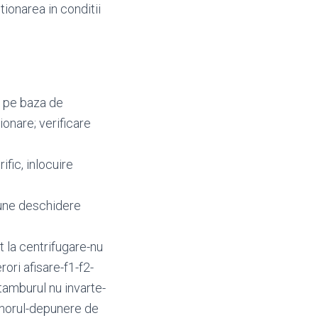
tionarea in conditii
a pe baza de
ionare; verificare
fic, inlocuire
pune deschidere
la centrifugare-nu
ori afisare-f1-f2-
tamburul nu invarte-
enorul-depunere de