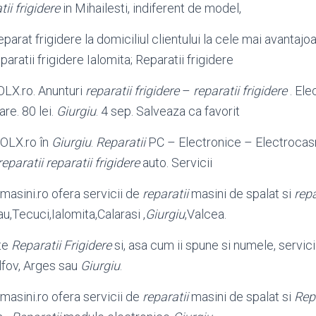
tii frigidere
in Mihailesti, indiferent de model,
eparat frigidere la domiciliul clientului la cele mai avantaj
eparatii frigidere Ialomita; Reparatii frigidere
LX.ro. Anunturi
reparatii frigidere
–
reparatii frigidere
. Ele
re. 80 lei.
Giurgiu
. 4 sep. Salveaza ca favorit
OLX.ro în
Giurgiu
.
Reparatii
PC – Electronice – Electroca
reparatii
reparatii frigidere
auto. Servicii
-masini.ro ofera servicii de
reparatii
masini de spalat si
repa
u,Tecuci,Ialomita,Calarasi ,
Giurgiu
,
Valcea.
ste
Reparatii Frigidere
si, asa cum ii spune si numele, servicii
Ilfov, Arges sau
Giurgiu
.
-masini.ro ofera servicii de
reparatii
masini de spalat si
Rep