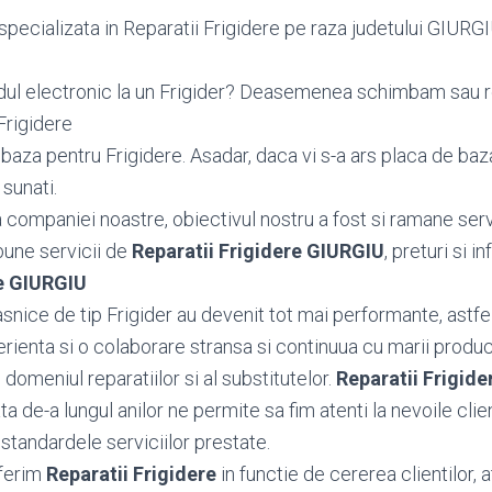
pecializata in Reparatii Frigidere pe raza judetului GIURGIU,
dul electronic la un Frigider? Deasemenea schimbam sau
Frigidere
aza pentru Frigidere. Asadar, daca vi s-a ars placa de baza 
 sunati.
ea companiei noastre, obiectivul nostru a fost si ramane serv
bune servicii de
Reparatii Frigidere GIURGIU
, preturi si i
re GIURGIU
snice de tip Frigider au devenit tot mai performante, astfel
ienta si o colaborare stransa si continuua cu marii producat
 domeniul reparatiilor si al substitutelor.
Reparatii Frigid
 de-a lungul anilor ne permite sa fim atenti la nevoile client
standardele serviciilor prestate.
ferim
Reparatii Frigidere
in functie de cererea clientilor, 