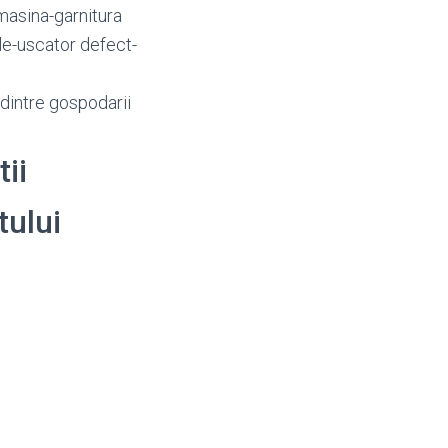
masina-garnitura
le-uscator defect-
dintre gospodarii
tii
tului