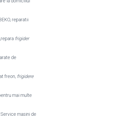
re la domiciliul
BEKO, reparatii
,
repara
frigider
parate de
cat freon,
frigidere
pentru mai multe
, Service masini de