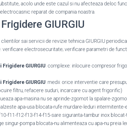
substitute, acolo unde este cazul si nu afecteaza deloc func
 electrocasnic reparat de compania noastra.
 Frigidere GIURGIU
 clientilor sai servicii de revizie tehnica GIURGIU periodic
: verificare electrosecuritate; verificare parametri de funct
i Frigidere GIURGIU
: complexe: inlocuire compresor frigori
i Frigidere GIURGIU
: medii: orice interventie care presu
locuire filtru, refacere suduri, incarcare cu agent frigorific)
ueaza apa-masina nu se aprinde-zgomot la spalare-zgomot 
alzeste apa-usa blocata-rufe murdare-leduri intermitente-er
9-f10-f11-f12-f13-f14-f15-sare siguranta-tambur inox blocat-
e singur-pompa blocata-nu alimenteaza cu apa-nu preia l