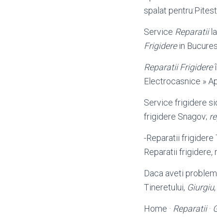
spalat pentru:Pitest
Service
Reparatii
la
Frigidere
in Bucurest
Reparatii Frigidere
Electrocasnice » Ap
Service frigidere si
frigidere Snagov;
re
-Reparatii frigidere
Reparatii frigidere, 
Daca aveti probleme
Tineretului,
Giurgiu
Home ·
Reparatii
·