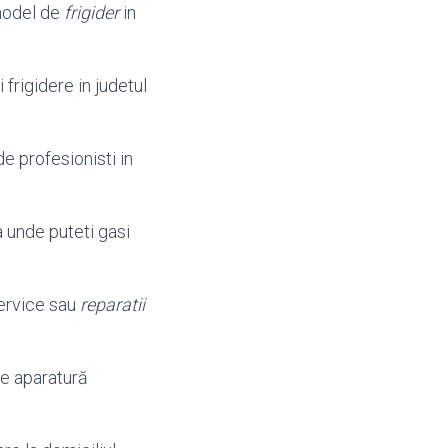
 model de
frigider
in
frigidere in judetul
de profesionisti in
a unde puteti gasi
ervice sau
reparatii
de aparatură