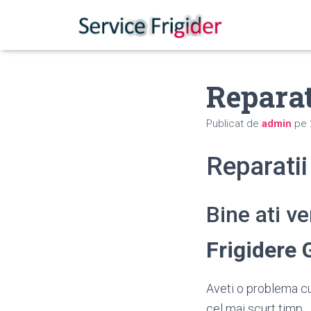
Reparat
Publicat de
admin
pe
Reparatii
Bine ati v
Frigidere
Aveti o problema cu
cel mai scurt timp.