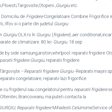
i,Ploiesti,Targoviste,Otopeni ,
Giurgiu
etc.
 Domiciliu de
Frigidere
Congelatoare Combine Frigorifice i
i, Ilfov si o parte din judetul
Giurgiu
.
în
Giurgiu
OLX.ro în
Giurgiu
. (
frigidere
) ,aer conditionat,
incar
arate de climatizare. 80 lei.
Giurgiu
. 18 sep
de by side samsung,ariston,whirlpool. reparatii frigidere Oto
paratii frigidere Giurgiu
; reparatii frigidere
 Târgoviște –
Reparatii frigidere Giurgiu
-Reparatii mașini sp
reparatii congelatoare, reparatii lazi frigorifice
 cu frigiderul sau congelatorul pentru
reparatii frigidere
se
, Oltenitei, Brancoveanu, ma puteti contacta la
GIURGIU
;
Reparatii frigidere
Mihailesti CeluHomeService ofe