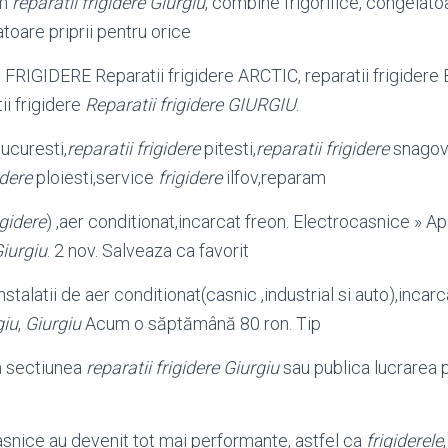
am
reparatii frigidere Giurgiu
, combine frigorifice, congelatoa
ratoare priprii pentru orice
RIGIDERE Reparatii frigidere ARCTIC, reparatii frigidere 
ii frigidere
Reparatii frigidere GIURGIU
.
ucuresti,
reparatii frigidere
pitesti,
reparatii frigidere
snagov
idere
ploiesti,service
frigidere
ilfov,reparam
igidere
) ,aer conditionat,incarcat freon. Electrocasnice » A
iurgiu
. 2 nov. Salveaza ca favorit
nstalatii de aer conditionat(casnic ,industrial si auto),incar
giu
,
Giurgiu
Acum o săptămână 80 ron. Tip
n sectiunea
reparatii frigidere Giurgiu
sau publica lucrarea 
snice au devenit tot mai performante, astfel ca
frigiderele