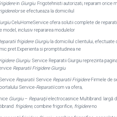
rigidere
in
Giurgiu
. Frigotehnisti autorizati, reparam orice
rigiderelor
se efectueaza la domiciliul
iurgiu
CeluHomeService ofera solutii complete de reparatii 
 de model, inclusiv repararea modulelor
eparatii frigidere Giurgiu
la domiciliul clientului, efectuate 
mic pret.Experienta si promptitudinea ne
rigidere Giurgiu
. Service Reparatii Giurgiu reprezinta pagin
Service
Reparatii Frigidere Giurgiu
Service
Reparatii
. Service
Reparatii Frigidere
Firmele de s
 portalului Service-
Reparatii
.com va ofera,
snice
Giurgiu
–
Reparaţii
electrocasnice Multibrand. largă 
tibrand:
frigidere
, combine frigorifice,
frigidere
no