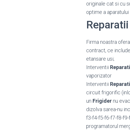
originale cat si cu 
optime a aparatului
Reparatii
Firma noastra ofera
contract, ce include
etansare usi;
Interventii
Reparati
vaporizator
Interventii
Reparati
circuit frigorific (in
un
Frigider
nu evac
dizolva sarea-nu inc
f3-f4-f5-f6-f7-f8-f
programatorul merg