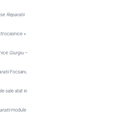
oase
Reparatii
ctrocasnice »
snice
Giurgiu
–
ratii
Focsani,
le sale atat in
aratii
module