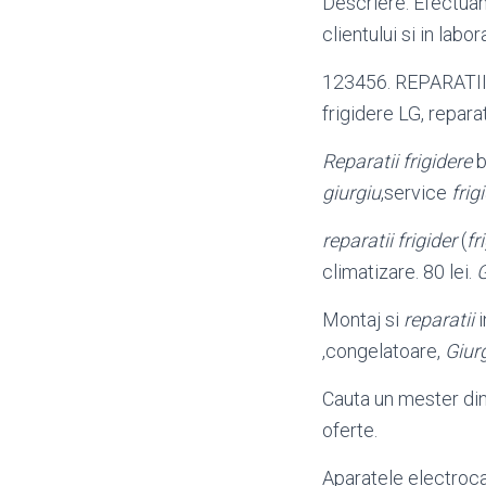
Descriere: Efectu
clientului si in labo
123456. REPARATII F
frigidere LG, reparat
Reparatii frigidere
b
giurgiu
,service
frig
reparatii frigider
(
fr
climatizare. 80 lei.
G
Montaj si
reparatii
i
,congelatoare,
Giur
Cauta un mester di
oferte.
Aparatele electroca