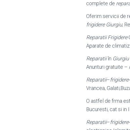
complete de
repara
Oferim servicii de r
frigidere Giurgiu
; R
Reparatii Frigidere
O
Aparate de climatiza
Reparatii
în
Giurgiu
Anunturi gratuite –
Reparatii
–
frigidere
Vrancea, Galati,Buza
O astfel de frma e
Bucuresti, cat si in 
Reparatii
–
frigidere