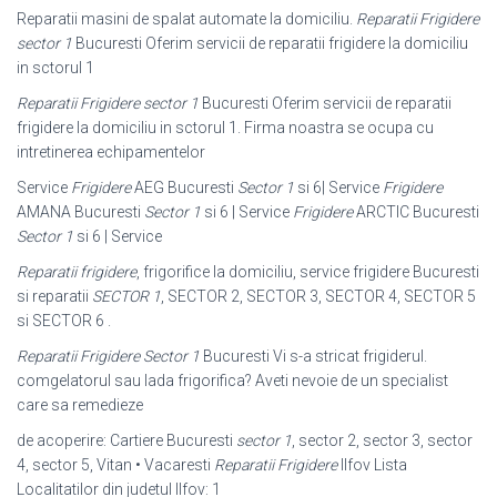
Reparatii masini de spalat automate la domiciliu.
Reparatii Frigidere
sector 1
Bucuresti Oferim servicii de reparatii frigidere la domiciliu
in sctorul 1
Reparatii Frigidere sector 1
Bucuresti Oferim servicii de reparatii
frigidere la domiciliu in sctorul 1. Firma noastra se ocupa cu
intretinerea echipamentelor
Service
Frigidere
AEG Bucuresti
Sector 1
si 6| Service
Frigidere
AMANA Bucuresti
Sector 1
si 6 | Service
Frigidere
ARCTIC Bucuresti
Sector 1
si 6 | Service
Reparatii frigidere
, frigorifice la domiciliu, service frigidere Bucuresti
si reparatii
SECTOR 1
, SECTOR 2, SECTOR 3, SECTOR 4, SECTOR 5
si SECTOR 6 .
Reparatii Frigidere Sector 1
Bucuresti Vi s-a stricat frigiderul.
comgelatorul sau lada frigorifica? Aveti nevoie de un specialist
care sa remedieze
de acoperire: Cartiere Bucuresti
sector 1
, sector 2, sector 3, sector
4, sector 5, Vitan • Vacaresti
Reparatii Frigidere
Ilfov Lista
Localitatilor din judetul Ilfov: 1