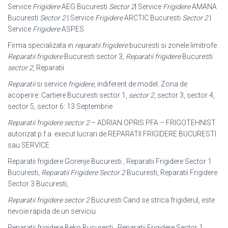
Service
Frigidere
AEG Bucuresti
Sector 2
| Service
Frigidere
AMANA
Bucuresti
Sector 2
| Service
Frigidere
ARCTIC Bucuresti
Sector 2
|
Service
Frigidere
ASPES
Firma specializata in
reparatii frigidere
bucuresti si zonele limitrofe.
Reparatii frigidere
Bucuresti sector 3,
Reparatii frigidere
Bucuresti
sector 2
, Reparatii
Reparatii
si service
frigidere
, indiferent de model. Zona de
acoperire: Cartiere Bucuresti sector 1,
sector 2
, sector 3, sector 4,
sector 5, sector 6: 13 Septembrie
Reparatii frigidere sector 2
– ADRIAN OPRIS PFA – FRIGOTEHNIST
autorizat p.f.a. execut lucrari de REPARATII FRIGIDERE BUCURESTI
sau SERVICE
Reparatii frigidere Gorenje Bucuresti , Reparatii Frigidere Sector 1
Bucuresti,
Reparatii Frigidere Sector 2
Bucuresti, Reparatii Frigidere
Sector 3 Bucuresti,
Reparatii frigidere sector 2
Bucuresti Cand se strica frigiderul, este
nevoie rapida de un serviciu
Reparatii frigidere Beko Bucuresti , Reparatii Frigidere Sector 1