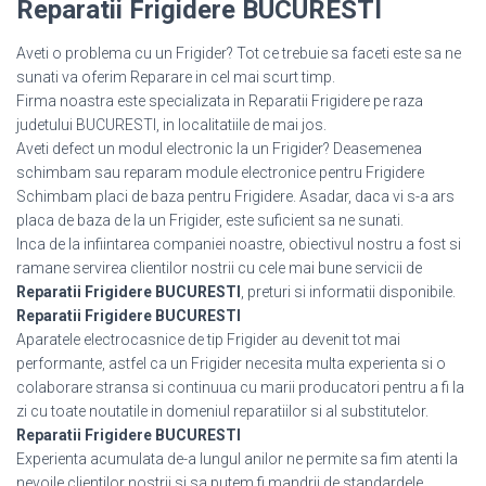
Reparatii Frigidere BUCURESTI
Aveti o problema cu un Frigider? Tot ce trebuie sa faceti este sa ne
sunati va oferim Reparare in cel mai scurt timp.
Firma noastra este specializata in Reparatii Frigidere pe raza
judetului BUCURESTI, in localitatiile de mai jos.
Aveti defect un modul electronic la un Frigider? Deasemenea
schimbam sau reparam module electronice pentru Frigidere
Schimbam placi de baza pentru Frigidere. Asadar, daca vi s-a ars
placa de baza de la un Frigider, este suficient sa ne sunati.
Inca de la infiintarea companiei noastre, obiectivul nostru a fost si
ramane servirea clientilor nostrii cu cele mai bune servicii de
Reparatii Frigidere BUCURESTI
, preturi si informatii disponibile.
Reparatii Frigidere BUCURESTI
Aparatele electrocasnice de tip Frigider au devenit tot mai
performante, astfel ca un Frigider necesita multa experienta si o
colaborare stransa si continuua cu marii producatori pentru a fi la
zi cu toate noutatile in domeniul reparatiilor si al substitutelor.
Reparatii Frigidere BUCURESTI
Experienta acumulata de-a lungul anilor ne permite sa fim atenti la
nevoile clientilor nostrii si sa putem fi mandrii de standardele