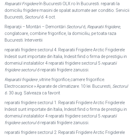
Reparatii Frigidere
în Bucuresti OLX.ro în Bucuresti. reparati la
domiciliu frigidere masini de spalat automate aer conditio. Servicii
Bucuresti,
Sectorul 6
. 4 oct.
Reparaţii – Montări – Demontări
Sectorul 6
,
Reparatii frigidere
,
conglatoare, combine frigorifice, la domiciliu, pe toata raza
Bucuresti. Interventii
reparatii frigidere sectorul 4. Reparatii Frigidere Arctic Frigiderele
Indesit sunt importate din Italia, Indesit fiind o firma de prestigiu in
domeniul instalatiilor 4 reparatii frigidere sectorul 5
reparatii
frigidere sectorul 6
reparatii frigidere zanussi.
Reparatii frigidere
,vitrine frigorifice,camere frigorifice.
Electrocasnice » Aparate de climatizare. 10 lei. Bucuresti,
Sectorul
6
. 30 aug. Salveaza ca favorit
reparatii frigidere sectorul 1. Reparatii Frigidere Arctic Frigiderele
Indesit sunt importate din Italia, Indesit fiind o firma de prestigiu in
domeniul instalatiilor 4 reparatii frigidere sectorul 5
reparatii
frigidere sectorul 6
reparatii frigidere zanussi.
reparatii frigidere sectorul 2. Reparatii Frigidere Arctic Frigiderele