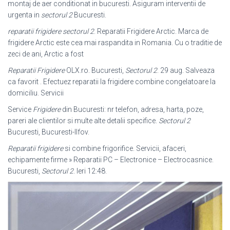
montaj de aer conditionat in bucuresti. Asiguram interventii de
urgenta in
sectorul 2
Bucuresti.
reparatii frigidere sectorul 2
. Reparatii Frigidere Arctic. Marca de
frigidere Arctic este cea mai raspandita in Romania. Cu o traditie de
zeci de ani, Arctic a fost
Reparatii Frigidere
OLX.ro. Bucuresti,
Sectorul 2
. 29 aug. Salveaza
ca favorit . Efectuez reparatii la frigidere combine congelatoare la
domiciliu. Servicii
Service
Frigidere
din Bucuresti: nr telefon, adresa, harta, poze,
pareri ale clientilor si multe alte detalii specifice.
Sectorul 2
Bucuresti, Bucuresti-Ilfov.
Reparatii frigidere
si combine frigorifice. Servicii, afaceri,
echipamente firme » Reparatii PC – Electronice – Electrocasnice.
Bucuresti,
Sectorul 2
. Ieri 12:48.