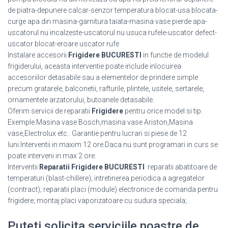
de piatra-depunere calcar-senzor temperatura blocat-usa blocata-
curge apa din masina-garnitura taiata-masina vase pierde apa-
uscatorul nu incalzeste-uscatorul nu usuca rufele-uscator defect-
uscator blocat-eroare uscator rufe
Instalare accesorii
Frigidere BUCURESTI
in functie de modelul
frigiderului, aceasta interventie poate include inlocuirea
accesoriilor detasabile sau a elementelor de prindere simple
precum gratarele, balconetii, rafturile, plintele, usitele, sertarele,
ornamentele arzatorului, butoanele detasabile.
Oferim servicii de reparatii
Frigidere
pentru orice model si tip.
Exemple:Masina vase Bosch,masina vase Ariston,Masina
vase,Electrolux etc.. Garantie pentru lucrari si piese de 12
luni.Interventii in maxim 12 ore.Daca nu sunt programari in curs se
poate interveni in max 2 ore.
Interventii
Reparatii Frigidere BUCURESTI
: reparatii abatitoare de
temperaturi (blast-chillere); intretinerea periodica a agregatelor
(contract); reparatii placi (module) electronice de comanda pentru
frigidere; montaj placi vaporizatoare cu sudura speciala;
Puteti solicita serviciile noastre de