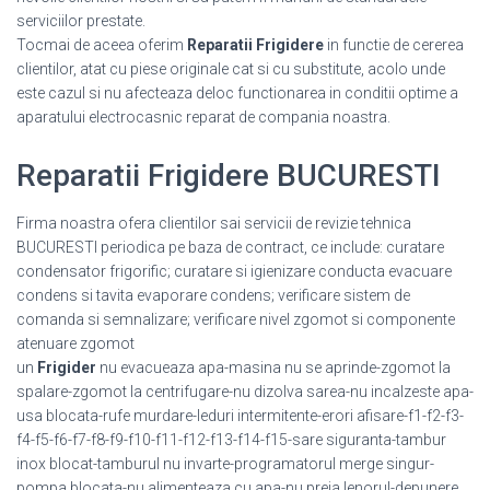
serviciilor prestate.
Tocmai de aceea oferim
Reparatii Frigidere
in functie de cererea
clientilor, atat cu piese originale cat si cu substitute, acolo unde
este cazul si nu afecteaza deloc functionarea in conditii optime a
aparatului electrocasnic reparat de compania noastra.
Reparatii Frigidere BUCURESTI
Firma noastra ofera clientilor sai servicii de revizie tehnica
BUCURESTI periodica pe baza de contract, ce include: curatare
condensator frigorific; curatare si igienizare conducta evacuare
condens si tavita evaporare condens; verificare sistem de
comanda si semnalizare; verificare nivel zgomot si componente
atenuare zgomot
un
Frigider
nu evacueaza apa-masina nu se aprinde-zgomot la
spalare-zgomot la centrifugare-nu dizolva sarea-nu incalzeste apa-
usa blocata-rufe murdare-leduri intermitente-erori afisare-f1-f2-f3-
f4-f5-f6-f7-f8-f9-f10-f11-f12-f13-f14-f15-sare siguranta-tambur
inox blocat-tamburul nu invarte-programatorul merge singur-
pompa blocata-nu alimenteaza cu apa-nu preia lenorul-depunere