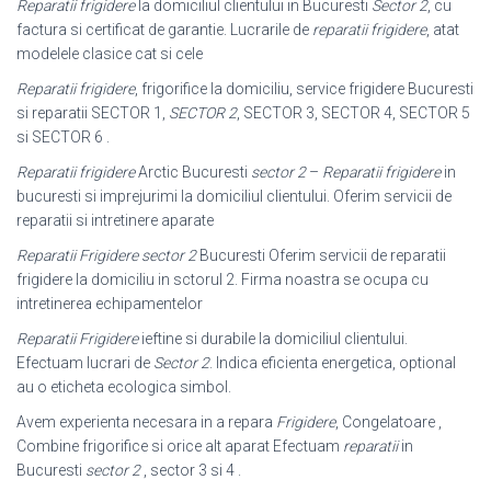
Reparatii frigidere
la domiciliul clientului in Bucuresti
Sector 2
, cu
factura si certificat de garantie. Lucrarile de
reparatii frigidere
, atat
modelele clasice cat si cele
Reparatii frigidere
, frigorifice la domiciliu, service frigidere Bucuresti
si reparatii SECTOR 1,
SECTOR 2
, SECTOR 3, SECTOR 4, SECTOR 5
si SECTOR 6 .
Reparatii frigidere
Arctic Bucuresti
sector 2
–
Reparatii frigidere
in
bucuresti si imprejurimi la domiciliul clientului. Oferim servicii de
reparatii si intretinere aparate
Reparatii Frigidere sector 2
Bucuresti Oferim servicii de reparatii
frigidere la domiciliu in sctorul 2. Firma noastra se ocupa cu
intretinerea echipamentelor
Reparatii Frigidere
ieftine si durabile la domiciliul clientului.
Efectuam lucrari de
Sector 2
. Indica eficienta energetica, optional
au o eticheta ecologica simbol.
Avem experienta necesara in a repara
Frigidere
, Congelatoare ,
Combine frigorifice si orice alt aparat Efectuam
reparatii
in
Bucuresti
sector 2
, sector 3 si 4 .