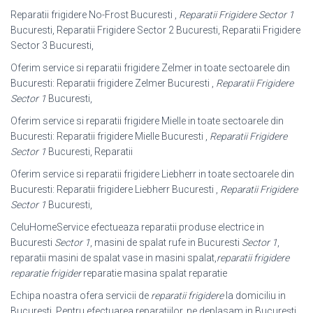
Reparatii frigidere No-Frost Bucuresti ,
Reparatii Frigidere Sector 1
Bucuresti, Reparatii Frigidere Sector 2 Bucuresti, Reparatii Frigidere
Sector 3 Bucuresti,
Oferim service si reparatii frigidere Zelmer in toate sectoarele din
Bucuresti: Reparatii frigidere Zelmer Bucuresti ,
Reparatii Frigidere
Sector 1
Bucuresti,
Oferim service si reparatii frigidere Mielle in toate sectoarele din
Bucuresti: Reparatii frigidere Mielle Bucuresti ,
Reparatii Frigidere
Sector 1
Bucuresti, Reparatii
Oferim service si reparatii frigidere Liebherr in toate sectoarele din
Bucuresti: Reparatii frigidere Liebherr Bucuresti ,
Reparatii Frigidere
Sector 1
Bucuresti,
CeluHomeService efectueaza reparatii produse electrice in
Bucuresti
Sector 1
, masini de spalat rufe in Bucuresti
Sector 1
,
reparatii masini de spalat vase in masini spalat,
reparatii frigidere
reparatie frigider
reparatie masina spalat reparatie
Echipa noastra ofera servicii de
reparatii frigidere
la domiciliu in
București. Pentru efectuarea reparatiilor, ne deplasam in București