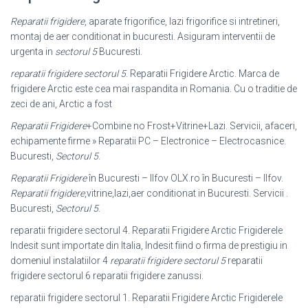
Reparatii frigidere
, aparate frigorifice, lazi frigorifice si intretineri,
montaj de aer conditionat in bucuresti. Asiguram interventii de
urgenta in
sectorul 5
Bucuresti.
reparatii frigidere sectorul 5
. Reparatii Frigidere Arctic. Marca de
frigidere Arctic este cea mai raspandita in Romania. Cu o traditie de
zeci de ani, Arctic a fost
Reparatii Frigidere
+Combine no Frost+Vitrine+Lazi. Servicii, afaceri,
echipamente firme » Reparatii PC – Electronice – Electrocasnice.
Bucuresti,
Sectorul 5
.
Reparatii Frigidere
în Bucuresti – Ilfov OLX.ro în Bucuresti – Ilfov.
Reparatii frigidere
,vitrine,lazi,aer conditionat in Bucuresti. Servicii .
Bucuresti,
Sectorul 5
.
reparatii frigidere sectorul 4. Reparatii Frigidere Arctic Frigiderele
Indesit sunt importate din Italia, Indesit fiind o firma de prestigiu in
domeniul instalatiilor 4
reparatii frigidere sectorul 5
reparatii
frigidere sectorul 6 reparatii frigidere zanussi.
reparatii frigidere sectorul 1. Reparatii Frigidere Arctic Frigiderele