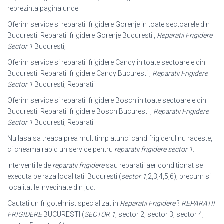
reprezinta pagina unde
Oferim service si reparatii frigidere Gorenje in toate sectoarele din
Bucuresti: Reparatii frigidere Gorenje Bucuresti ,
Reparatii Frigidere
Sector 1
Bucuresti,
Oferim service si reparatii frigidere Candy in toate sectoarele din
Bucuresti: Reparatii frigidere Candy Bucuresti ,
Reparatii Frigidere
Sector 1
Bucuresti, Reparatii
Oferim service si reparatii frigidere Bosch in toate sectoarele din
Bucuresti: Reparatii frigidere Bosch Bucuresti ,
Reparatii Frigidere
Sector 1
Bucuresti, Reparatii
Nu lasa sa treaca prea mult timp atunci cand frigiderul nu raceste,
ci cheama rapid un service pentru
reparatii frigidere sector 1
.
Interventiile de
reparatii frigidere
sau reparatii aer conditionat se
executa pe raza localitatii Bucuresti (
sector 1
,2,3,4,5,6), precum si
localitatile invecinate din jud.
Cautati un frigotehnist specializat in
Reparatii Frigidere
?
REPARATII
FRIGIDERE
BUCURESTI (
SECTOR 1
, sector 2, sector 3, sector 4,