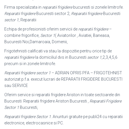
Firma specializata in
reparatii frigidere
bucuresti si zonele limitrofe.
Reparatii frigidere
Bucuresti sector 2,
Reparatii frigidere
Bucuresti
sector 1
, Reparatii
Echipa de profesionisti oferim servicii de
reparatii frigidere
–
combine frigorifice,
Sector 1
( Aviatorilor , Aviatiei, Baneasa,
Bucuresti Noi,Damaroaia, Domenii,
Frigotehnisti calificati va stau la dispozitie pentru orice tip de
reparatii frigidere
la domiciliul dvs in Bucuresti
sector 1
,2,3,4,5,6
precum si in zonele limitrofe.
Reparatii frigidere sector 1
– ADRIAN OPRIS PFA – FRIGOTEHNIST
autorizat p.f.a. execut lucrari de REPARATII FRIGIDERE BUCURESTI
sau SERVICE
Oferim service si reparatii frigidere Ariston in toate sectoarele din
Bucuresti: Reparatii frigidere Ariston Bucuresti ,
Reparatii Frigidere
Sector 1
Bucuresti,
Reparatii frigidere Sector 1
. Anunturi gratuite pe publi24 cu reparatii
electronice, electrocasnice si PC.