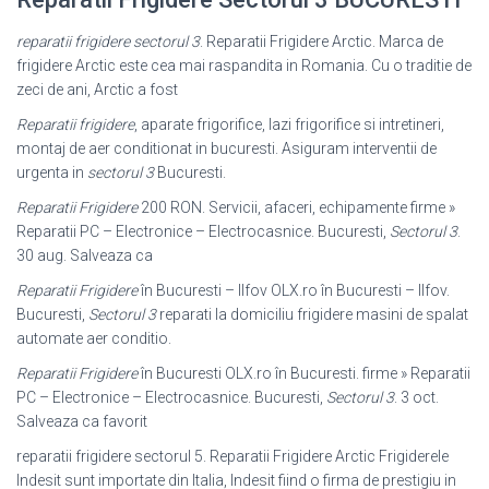
reparatii frigidere sectorul 3
. Reparatii Frigidere Arctic. Marca de
frigidere Arctic este cea mai raspandita in Romania. Cu o traditie de
zeci de ani, Arctic a fost
Reparatii frigidere
, aparate frigorifice, lazi frigorifice si intretineri,
montaj de aer conditionat in bucuresti. Asiguram interventii de
urgenta in
sectorul 3
Bucuresti.
Reparatii Frigidere
200 RON. Servicii, afaceri, echipamente firme »
Reparatii PC – Electronice – Electrocasnice. Bucuresti,
Sectorul 3
.
30 aug. Salveaza ca
Reparatii Frigidere
în Bucuresti – Ilfov OLX.ro în Bucuresti – Ilfov.
Bucuresti,
Sectorul 3
reparati la domiciliu frigidere masini de spalat
automate aer conditio
.
Reparatii Frigidere
în Bucuresti OLX.ro în Bucuresti. firme » Reparatii
PC – Electronice – Electrocasnice. Bucuresti,
Sectorul 3
. 3 oct.
Salveaza ca favorit
reparatii frigidere sectorul 5. Reparatii Frigidere Arctic Frigiderele
Indesit sunt importate din Italia, Indesit fiind o firma de prestigiu in