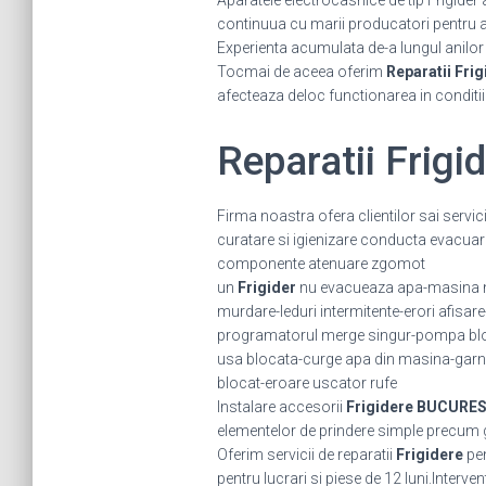
Aparatele electrocasnice de tip Frigider
continuua cu marii producatori pentru a fi
Experienta acumulata de-a lungul anilor ne
Tocmai de aceea oferim
Reparatii Frig
afecteaza deloc functionarea in conditi
Reparatii Frig
Firma noastra ofera clientilor sai servi
curatare si igienizare conducta evacuar
componente atenuare zgomot
un
Frigider
nu evacueaza apa-masina nu
murdare-leduri intermitente-erori afisar
programatorul merge singur-pompa bloc
usa blocata-curge apa din masina-garni
blocat-eroare uscator rufe
Instalare accesorii
Frigidere BUCURES
elementelor de prindere simple precum grat
Oferim servicii de reparatii
Frigidere
pen
pentru lucrari si piese de 12 luni.Interv