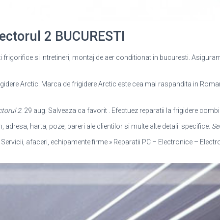
 Sectorul 2 BUCURESTI
azi frigorifice si intretineri, montaj de aer conditionat in bucuresti. Asigura
rigidere Arctic. Marca de frigidere Arctic este cea mai raspandita in Romani
torul 2
. 29 aug. Salveaza ca favorit . Efectuez reparatii la frigidere comb
, adresa, harta, poze, pareri ale clientilor si multe alte detalii specifice.
Se
 Servicii, afaceri, echipamente firme » Reparatii PC – Electronice – Elect