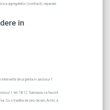
dica a agregatelor (contract); reparatii
idere in
m interventii de urgenta in
sectorul 1
ctorul 1
. Ieri 18:12. Salveaza ca favorit
a. Cu o traditie de zeci de ani, Arctic a