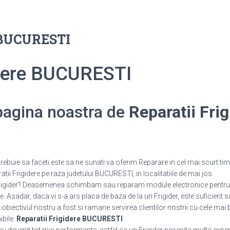
e BUCURESTI
idere BUCURESTI
 pagina noastra de
Reparatii Frig
rebuie sa faceti este sa ne sunati va oferim Reparare in cel mai scurt tim
tii Frigidere pe raza judetului BUCURESTI, in localitatiile de mai jos.
 Frigider? Deasemenea schimbam sau reparam module electronice pentru 
 Asadar, daca vi s-a ars placa de baza de la un Frigider, este suficient s
 obiectivul nostru a fost si ramane servirea clientilor nostrii cu cele mai 
ibile.
Reparatii Frigidere BUCURESTI