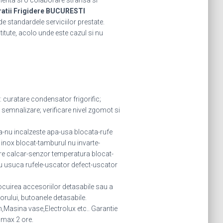
rienta si o colaborare stransa si
atii Frigidere BUCURESTI
de standardele serviciilor prestate.
stitute, acolo unde este cazul si nu
: curatare condensator frigorific;
semnalizare; verificare nivel zgomot si
-nu incalzeste apa-usa blocata-rufe
 inox blocat-tamburul nu invarte-
e calcar-senzor temperatura blocat-
u usuca rufele-uscator defect-uscator
locuirea accesoriilor detasabile sau a
torului, butoanele detasabile.
Masina vase,Electrolux etc.. Garantie
n max 2 ore.