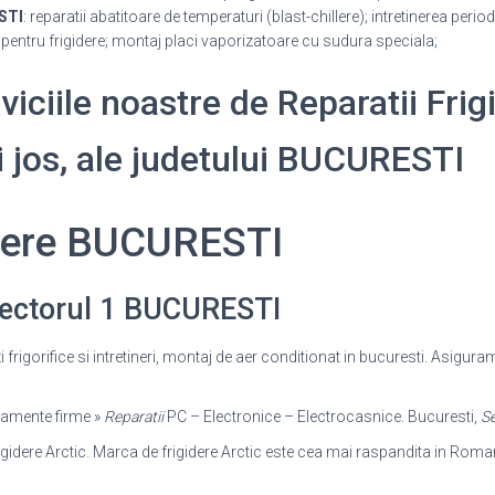
STI
: reparatii abatitoare de temperaturi (blast-chillere); intretinerea perio
entru frigidere; montaj placi vaporizatoare cu sudura speciala;
rviciile noastre de Reparatii Frig
ai jos, ale judetului BUCURESTI
idere BUCURESTI
 Sectorul 1 BUCURESTI
azi frigorifice si intretineri, montaj de aer conditionat in bucuresti. Asigura
ipamente firme »
Reparatii
PC – Electronice – Electrocasnice. Bucuresti,
Se
rigidere Arctic. Marca de frigidere Arctic este cea mai raspandita in Romani