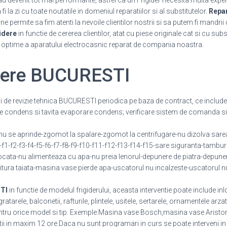
 au devenit tot mai performante, astfel ca un Frigider necesita multa expe
 la zi cu toate noutatile in domeniul reparatiilor si al substitutelor.
Repar
 permite sa fim atenti la nevoile clientilor nostrii si sa putem fi mandrii 
idere
in functie de cererea clientilor, atat cu piese originale cat si cu sub
i optime a aparatului electrocasnic reparat de compania noastra.
idere BUCURESTI
cii de revizie tehnica BUCURESTI periodica pe baza de contract, ce include
e condens si tavita evaporare condens; verificare sistem de comanda si 
 se aprinde-zgomot la spalare-zgomot la centrifugare-nu dizolva sarea
e-f1-f2-f3-f4-f5-f6-f7-f8-f9-f10-f11-f12-f13-f14-f15-sare siguranta-tambur
ata-nu alimenteaza cu apa-nu preia lenorul-depunere de piatra-depuner
tura taiata-masina vase pierde apa-uscatorul nu incalzeste-uscatorul n
TI
in functie de modelul frigiderului, aceasta interventie poate include in
arele, balconetii, rafturile, plintele, usitele, sertarele, ornamentele arza
tru orice model si tip. Exemple:Masina vase Bosch,masina vase Ariston,
entii in maxim 12 ore.Daca nu sunt programari in curs se poate interveni i