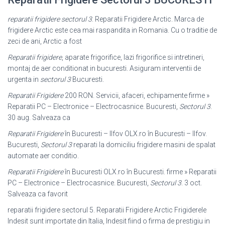
reparatii frigidere sectorul 3
. Reparatii Frigidere Arctic. Marca de
frigidere Arctic este cea mai raspandita in Romania. Cu o traditie de
zeci de ani, Arctic a fost
Reparatii frigidere
, aparate frigorifice, lazi frigorifice si intretineri,
montaj de aer conditionat in bucuresti. Asiguram interventii de
urgenta in
sectorul 3
Bucuresti.
Reparatii Frigidere
200 RON. Servicii, afaceri, echipamente firme »
Reparatii PC – Electronice – Electrocasnice. Bucuresti,
Sectorul 3
.
30 aug. Salveaza ca
Reparatii Frigidere
în Bucuresti – Ilfov OLX.ro în Bucuresti – Ilfov.
Bucuresti,
Sectorul 3
reparati la domiciliu frigidere masini de spalat
automate aer conditio
.
Reparatii Frigidere
în Bucuresti OLX.ro în Bucuresti. firme » Reparatii
PC – Electronice – Electrocasnice. Bucuresti,
Sectorul 3
. 3 oct.
Salveaza ca favorit
reparatii frigidere sectorul 5. Reparatii Frigidere Arctic Frigiderele
Indesit sunt importate din Italia, Indesit fiind o firma de prestigiu in