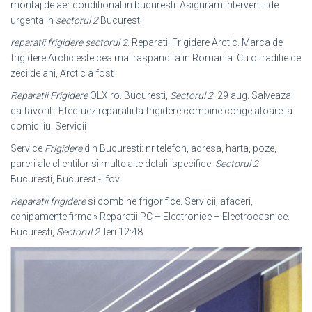
montaj de aer conditionat in bucuresti. Asiguram interventii de
urgenta in
sectorul 2
Bucuresti.
reparatii frigidere sectorul 2
. Reparatii Frigidere Arctic. Marca de
frigidere Arctic este cea mai raspandita in Romania. Cu o traditie de
zeci de ani, Arctic a fost
Reparatii Frigidere
OLX.ro. Bucuresti,
Sectorul 2
. 29 aug. Salveaza
ca favorit . Efectuez reparatii la frigidere combine congelatoare la
domiciliu. Servicii
Service
Frigidere
din Bucuresti: nr telefon, adresa, harta, poze,
pareri ale clientilor si multe alte detalii specifice.
Sectorul 2
Bucuresti, Bucuresti-Ilfov.
Reparatii frigidere
si combine frigorifice. Servicii, afaceri,
echipamente firme » Reparatii PC – Electronice – Electrocasnice.
Bucuresti,
Sectorul 2
. Ieri 12:48.