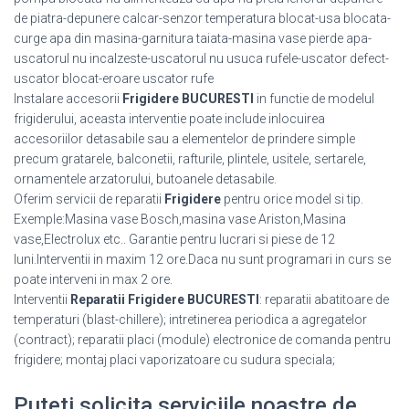
de piatra-depunere calcar-senzor temperatura blocat-usa blocata-
curge apa din masina-garnitura taiata-masina vase pierde apa-
uscatorul nu incalzeste-uscatorul nu usuca rufele-uscator defect-
uscator blocat-eroare uscator rufe
Instalare accesorii
Frigidere BUCURESTI
in functie de modelul
frigiderului, aceasta interventie poate include inlocuirea
accesoriilor detasabile sau a elementelor de prindere simple
precum gratarele, balconetii, rafturile, plintele, usitele, sertarele,
ornamentele arzatorului, butoanele detasabile.
Oferim servicii de reparatii
Frigidere
pentru orice model si tip.
Exemple:Masina vase Bosch,masina vase Ariston,Masina
vase,Electrolux etc.. Garantie pentru lucrari si piese de 12
luni.Interventii in maxim 12 ore.Daca nu sunt programari in curs se
poate interveni in max 2 ore.
Interventii
Reparatii Frigidere BUCURESTI
: reparatii abatitoare de
temperaturi (blast-chillere); intretinerea periodica a agregatelor
(contract); reparatii placi (module) electronice de comanda pentru
frigidere; montaj placi vaporizatoare cu sudura speciala;
Puteti solicita serviciile noastre de