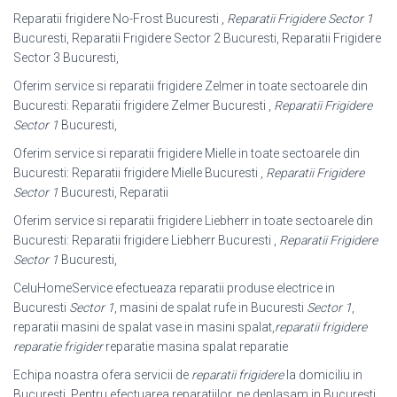
Reparatii frigidere No-Frost Bucuresti ,
Reparatii Frigidere Sector 1
Bucuresti, Reparatii Frigidere Sector 2 Bucuresti, Reparatii Frigidere
Sector 3 Bucuresti,
Oferim service si reparatii frigidere Zelmer in toate sectoarele din
Bucuresti: Reparatii frigidere Zelmer Bucuresti ,
Reparatii Frigidere
Sector 1
Bucuresti,
Oferim service si reparatii frigidere Mielle in toate sectoarele din
Bucuresti: Reparatii frigidere Mielle Bucuresti ,
Reparatii Frigidere
Sector 1
Bucuresti, Reparatii
Oferim service si reparatii frigidere Liebherr in toate sectoarele din
Bucuresti: Reparatii frigidere Liebherr Bucuresti ,
Reparatii Frigidere
Sector 1
Bucuresti,
CeluHomeService efectueaza reparatii produse electrice in
Bucuresti
Sector 1
, masini de spalat rufe in Bucuresti
Sector 1
,
reparatii masini de spalat vase in masini spalat,
reparatii frigidere
reparatie frigider
reparatie masina spalat reparatie
Echipa noastra ofera servicii de
reparatii frigidere
la domiciliu in
București. Pentru efectuarea reparatiilor, ne deplasam in București