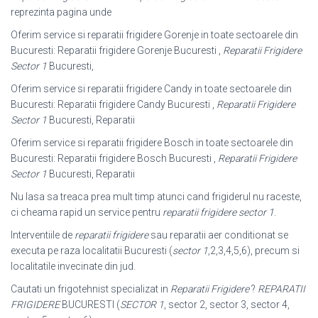
reprezinta pagina unde
Oferim service si reparatii frigidere Gorenje in toate sectoarele din
Bucuresti: Reparatii frigidere Gorenje Bucuresti ,
Reparatii Frigidere
Sector 1
Bucuresti,
Oferim service si reparatii frigidere Candy in toate sectoarele din
Bucuresti: Reparatii frigidere Candy Bucuresti ,
Reparatii Frigidere
Sector 1
Bucuresti, Reparatii
Oferim service si reparatii frigidere Bosch in toate sectoarele din
Bucuresti: Reparatii frigidere Bosch Bucuresti ,
Reparatii Frigidere
Sector 1
Bucuresti, Reparatii
Nu lasa sa treaca prea mult timp atunci cand frigiderul nu raceste,
ci cheama rapid un service pentru
reparatii frigidere sector 1
.
Interventiile de
reparatii frigidere
sau reparatii aer conditionat se
executa pe raza localitatii Bucuresti (
sector 1
,2,3,4,5,6), precum si
localitatile invecinate din jud.
Cautati un frigotehnist specializat in
Reparatii Frigidere
?
REPARATII
FRIGIDERE
BUCURESTI (
SECTOR 1
, sector 2, sector 3, sector 4,