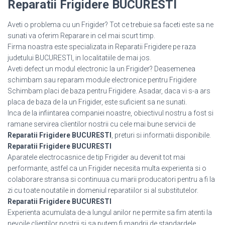
Reparatii Frigidere BUCURESTI
Aveti o problema cu un Frigider? Tot ce trebuie sa faceti este sa ne
sunati va oferim Reparare in cel mai scurt timp.
Firma noastra este specializata in Reparatii Frigidere pe raza
judetului BUCURESTI, in localitatiile de mai jos.
Aveti defect un modul electronic la un Frigider? Deasemenea
schimbam sau reparam module electronice pentru Frigidere
Schimbam placi de baza pentru Frigidere. Asadar, daca vi s-a ars
placa de baza de la un Frigider, este suficient sa ne sunati.
Inca de la infiintarea companiei noastre, obiectivul nostru a fost si
ramane servirea clientilor nostrii cu cele mai bune servicii de
Reparatii Frigidere BUCURESTI
, preturi si informatii disponibile.
Reparatii Frigidere BUCURESTI
Aparatele electrocasnice de tip Frigider au devenit tot mai
performante, astfel ca un Frigider necesita multa experienta si o
colaborare stransa si continuua cu marii producatori pentru a fi la
zi cu toate noutatile in domeniul reparatiilor si al substitutelor.
Reparatii Frigidere BUCURESTI
Experienta acumulata de-a lungul anilor ne permite sa fim atenti la
nevoile clientilor nostrii si sa putem fi mandrii de standardele