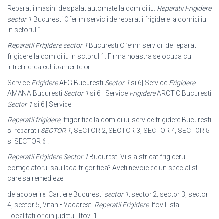
Reparatii masini de spalat automate la domiciliu.
Reparatii Frigidere
sector 1
Bucuresti Oferim servicii de reparatii frigidere la domiciliu
in sctorul 1
Reparatii Frigidere sector 1
Bucuresti Oferim servicii de reparatii
frigidere la domiciliu in sctorul 1. Firma noastra se ocupa cu
intretinerea echipamentelor
Service
Frigidere
AEG Bucuresti
Sector 1
si 6| Service
Frigidere
AMANA Bucuresti
Sector 1
si 6 | Service
Frigidere
ARCTIC Bucuresti
Sector 1
si 6 | Service
Reparatii frigidere
, frigorifice la domiciliu, service frigidere Bucuresti
si reparatii
SECTOR 1
, SECTOR 2, SECTOR 3, SECTOR 4, SECTOR 5
si SECTOR 6 .
Reparatii Frigidere Sector 1
Bucuresti Vi s-a stricat frigiderul.
comgelatorul sau lada frigorifica? Aveti nevoie de un specialist
care sa remedieze
de acoperire: Cartiere Bucuresti
sector 1
, sector 2, sector 3, sector
4, sector 5, Vitan • Vacaresti
Reparatii Frigidere
Ilfov Lista
Localitatilor din judetul Ilfov: 1