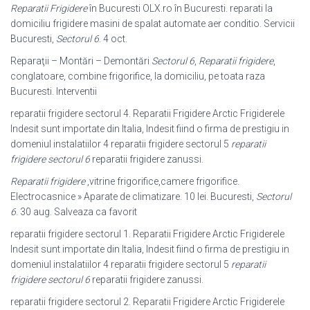
Reparatii Frigidere
în Bucuresti OLX.ro în Bucuresti. reparati la
domiciliu frigidere masini de spalat automate aer conditio. Servicii
Bucuresti,
Sectorul 6
. 4 oct.
Reparaţii – Montări – Demontări
Sectorul 6
,
Reparatii frigidere
,
conglatoare, combine frigorifice, la domiciliu, pe toata raza
Bucuresti. Interventii
reparatii frigidere sectorul 4. Reparatii Frigidere Arctic Frigiderele
Indesit sunt importate din Italia, Indesit fiind o firma de prestigiu in
domeniul instalatiilor 4 reparatii frigidere sectorul 5
reparatii
frigidere sectorul 6
reparatii frigidere zanussi.
Reparatii frigidere
,vitrine frigorifice,camere frigorifice.
Electrocasnice » Aparate de climatizare. 10 lei. Bucuresti,
Sectorul
6
. 30 aug. Salveaza ca favorit
reparatii frigidere sectorul 1. Reparatii Frigidere Arctic Frigiderele
Indesit sunt importate din Italia, Indesit fiind o firma de prestigiu in
domeniul instalatiilor 4 reparatii frigidere sectorul 5
reparatii
frigidere sectorul 6
reparatii frigidere zanussi.
reparatii frigidere sectorul 2. Reparatii Frigidere Arctic Frigiderele