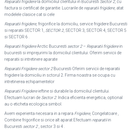
Reparatii frigidere
la domiciliul clientului in Bucuresti
Sector 2
, cu
factura si certificat de garantie. Lucrarile de
reparatii frigidere
, atat
modelele clasice cat si cele
Reparatii frigidere
, frigorifice la domiciliu, service frigidere Bucuresti
si reparatii SECTOR 1,
SECTOR 2
, SECTOR 3, SECTOR 4, SECTOR 5
si SECTOR 6 .
Reparatii frigidere
Arctic Bucuresti
sector 2
–
Reparatii frigidere
in
bucuresti si imprejurimi la domiciliul clientului. Oferim servicii de
reparatii si intretinere aparate
Reparatii Frigidere sector 2
Bucuresti Oferim servicii de reparatii
frigidere la domiciliu in sctorul 2. Firma noastra se ocupa cu
intretinerea echipamentelor
Reparatii Frigidere
ieftine si durabile la domiciliul clientului.
Efectuam lucrari de
Sector 2
. Indica eficienta energetica, optional
au o eticheta ecologica simbol.
Avem experienta necesara in a repara
Frigidere
, Congelatoare ,
Combine frigorifice si orice alt aparat Efectuam
reparatii
in
Bucuresti
sector 2
, sector 3 si 4 .