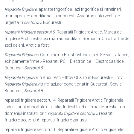
Reparatii frigidere
, aparate frigorifice, lazi frigorifice si intretineri,
montaj de aer conditionat in bucuresti. Asiguram interventii de
urgenta in
sectorul 5
Bucuresti.
reparatii frigidere sectorul 5
. Reparatii Frigidere Arctic. Marca de
frigidere Arctic este cea mai raspandita in Romania. Cu o traditie de
zeci de ani, Arctic a fost
Reparatii Frigidere
+Combine no Frost+Vitrine+Lazi. Servicii, afaceri,
echipamente firme » Reparatii PC – Electronice – Electrocasnice.
Bucuresti,
Sectorul 5
.
Reparatii Frigidere
în Bucuresti – Ilfov OLX.ro în Bucuresti – Ilfov.
Reparatii frigidere
,vitrine,lazi,aer conditionat in Bucuresti. Servicii .
Bucuresti,
Sectorul 5
.
reparatii frigidere sectorul 4. Reparatii Frigidere Arctic Frigiderele
Indesit sunt importate din Italia, Indesit fiind o firma de prestigiu in
domeniul instalatiilor 4
reparatii frigidere sectorul 5
reparatii
frigidere sectorul 6 reparatii frigidere zanussi.
reparatii frigidere sectorul 1. Reparatii Frigidere Arctic Frigiderele