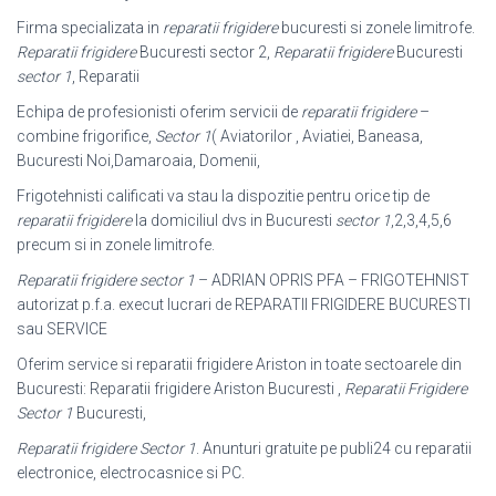
Firma specializata in
reparatii frigidere
bucuresti si zonele limitrofe.
Reparatii frigidere
Bucuresti sector 2,
Reparatii frigidere
Bucuresti
sector 1
, Reparatii
Echipa de profesionisti oferim servicii de
reparatii frigidere
–
combine frigorifice,
Sector 1
( Aviatorilor , Aviatiei, Baneasa,
Bucuresti Noi,Damaroaia, Domenii,
Frigotehnisti calificati va stau la dispozitie pentru orice tip de
reparatii frigidere
la domiciliul dvs in Bucuresti
sector 1
,2,3,4,5,6
precum si in zonele limitrofe.
Reparatii frigidere sector 1
– ADRIAN OPRIS PFA – FRIGOTEHNIST
autorizat p.f.a. execut lucrari de REPARATII FRIGIDERE BUCURESTI
sau SERVICE
Oferim service si reparatii frigidere Ariston in toate sectoarele din
Bucuresti: Reparatii frigidere Ariston Bucuresti ,
Reparatii Frigidere
Sector 1
Bucuresti,
Reparatii frigidere Sector 1
. Anunturi gratuite pe publi24 cu reparatii
electronice, electrocasnice si PC.