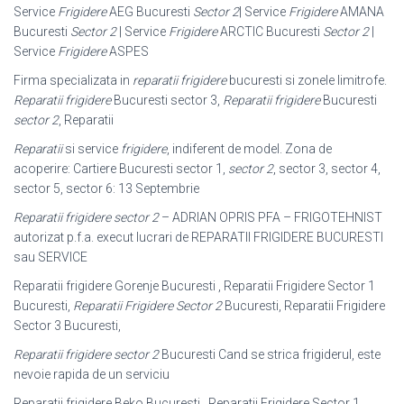
Service
Frigidere
AEG Bucuresti
Sector 2
| Service
Frigidere
AMANA
Bucuresti
Sector 2
| Service
Frigidere
ARCTIC Bucuresti
Sector 2
|
Service
Frigidere
ASPES
Firma specializata in
reparatii frigidere
bucuresti si zonele limitrofe.
Reparatii frigidere
Bucuresti sector 3,
Reparatii frigidere
Bucuresti
sector 2
, Reparatii
Reparatii
si service
frigidere
, indiferent de model. Zona de
acoperire: Cartiere Bucuresti sector 1,
sector 2
, sector 3, sector 4,
sector 5, sector 6: 13 Septembrie
Reparatii frigidere sector 2
– ADRIAN OPRIS PFA – FRIGOTEHNIST
autorizat p.f.a. execut lucrari de REPARATII FRIGIDERE BUCURESTI
sau SERVICE
Reparatii frigidere Gorenje Bucuresti , Reparatii Frigidere Sector 1
Bucuresti,
Reparatii Frigidere Sector 2
Bucuresti, Reparatii Frigidere
Sector 3 Bucuresti,
Reparatii frigidere sector 2
Bucuresti Cand se strica frigiderul, este
nevoie rapida de un serviciu
Reparatii frigidere Beko Bucuresti , Reparatii Frigidere Sector 1