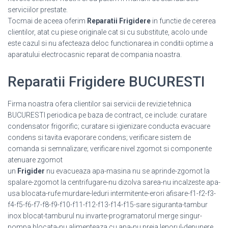
serviciilor prestate.
Tocmai de aceea oferim
Reparatii Frigidere
in functie de cererea
clientilor, atat cu piese originale cat si cu substitute, acolo unde
este cazul si nu afecteaza deloc functionarea in conditii optime a
aparatului electrocasnic reparat de compania noastra.
Reparatii Frigidere BUCURESTI
Firma noastra ofera clientilor sai servicii de revizie tehnica
BUCURESTI periodica pe baza de contract, ce include: curatare
condensator frigorific; curatare si igienizare conducta evacuare
condens si tavita evaporare condens; verificare sistem de
comanda si semnalizare; verificare nivel zgomot si componente
atenuare zgomot
un
Frigider
nu evacueaza apa-masina nu se aprinde-zgomot la
spalare-zgomot la centrifugare-nu dizolva sarea-nu incalzeste apa-
usa blocata-rufe murdare-leduri intermitente-erori afisare-f1-f2-f3-
f4-f5-f6-f7-f8-f9-f10-f11-f12-f13-f14-f15-sare siguranta-tambur
inox blocat-tamburul nu invarte-programatorul merge singur-
pompa blocata-nu alimenteaza cu apa-nu preia lenorul-depunere