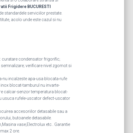
rienta si o colaborare stransa si
atii Frigidere BUCURESTI
de standardele serviciilor prestate.
stitute, acolo unde este cazul si nu
: curatare condensator frigorific;
semnalizare; verificare nivel zgomot si
-nu incalzeste apa-usa blocata-rufe
 inox blocat-tamburul nu invarte-
e calcar-senzor temperatura blocat-
u usuca rufele-uscator defect-uscator
locuirea accesoriilor detasabile sau a
torului, butoanele detasabile.
Masina vase,Electrolux etc.. Garantie
n max 2 ore.