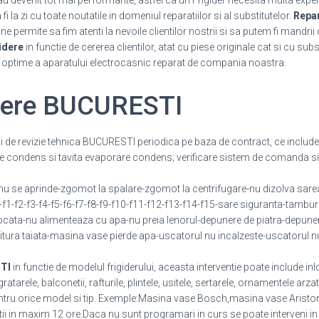
 au devenit tot mai performante, astfel ca un Frigider necesita multa expe
 la zi cu toate noutatile in domeniul reparatiilor si al substitutelor.
Repar
 permite sa fim atenti la nevoile clientilor nostrii si sa putem fi mandrii 
idere
in functie de cererea clientilor, atat cu piese originale cat si cu sub
i optime a aparatului electrocasnic reparat de compania noastra.
idere BUCURESTI
cii de revizie tehnica BUCURESTI periodica pe baza de contract, ce include
e condens si tavita evaporare condens; verificare sistem de comanda si 
 se aprinde-zgomot la spalare-zgomot la centrifugare-nu dizolva sarea
e-f1-f2-f3-f4-f5-f6-f7-f8-f9-f10-f11-f12-f13-f14-f15-sare siguranta-tambur
ata-nu alimenteaza cu apa-nu preia lenorul-depunere de piatra-depuner
tura taiata-masina vase pierde apa-uscatorul nu incalzeste-uscatorul n
TI
in functie de modelul frigiderului, aceasta interventie poate include in
arele, balconetii, rafturile, plintele, usitele, sertarele, ornamentele arza
tru orice model si tip. Exemple:Masina vase Bosch,masina vase Ariston,
entii in maxim 12 ore.Daca nu sunt programari in curs se poate interveni i