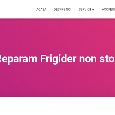
ACASA
DESPRE NOI
SERVICII
ACOPER
eparam Frigider non st