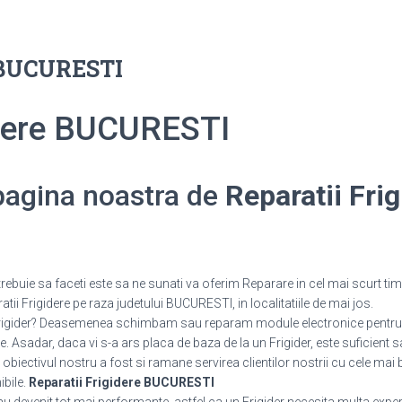
e BUCURESTI
idere BUCURESTI
 pagina noastra de
Reparatii Frig
rebuie sa faceti este sa ne sunati va oferim Reparare in cel mai scurt tim
tii Frigidere pe raza judetului BUCURESTI, in localitatiile de mai jos.
 Frigider? Deasemenea schimbam sau reparam module electronice pentru 
 Asadar, daca vi s-a ars placa de baza de la un Frigider, este suficient s
 obiectivul nostru a fost si ramane servirea clientilor nostrii cu cele mai 
ibile.
Reparatii Frigidere BUCURESTI