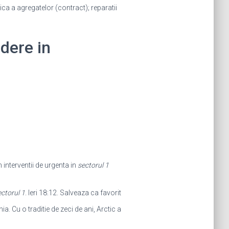
dica a agregatelor (contract); reparatii
idere in
m interventii de urgenta in
sectorul 1
ctorul 1
. Ieri 18:12. Salveaza ca favorit
a. Cu o traditie de zeci de ani, Arctic a