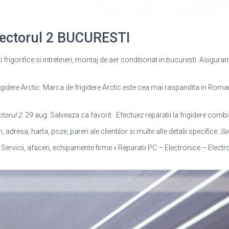
 Sectorul 2 BUCURESTI
azi frigorifice si intretineri, montaj de aer conditionat in bucuresti. Asigura
rigidere Arctic. Marca de frigidere Arctic este cea mai raspandita in Romani
torul 2
. 29 aug. Salveaza ca favorit . Efectuez reparatii la frigidere comb
, adresa, harta, poze, pareri ale clientilor si multe alte detalii specifice.
Se
 Servicii, afaceri, echipamente firme » Reparatii PC – Electronice – Elect