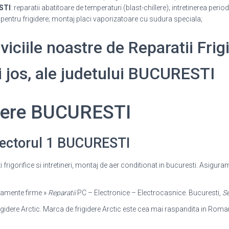
STI
: reparatii abatitoare de temperaturi (blast-chillere); intretinerea perio
entru frigidere; montaj placi vaporizatoare cu sudura speciala;
rviciile noastre de Reparatii Frig
ai jos, ale judetului BUCURESTI
idere BUCURESTI
 Sectorul 1 BUCURESTI
azi frigorifice si intretineri, montaj de aer conditionat in bucuresti. Asigura
ipamente firme »
Reparatii
PC – Electronice – Electrocasnice. Bucuresti,
Se
rigidere Arctic. Marca de frigidere Arctic este cea mai raspandita in Romani