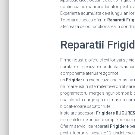
Aparatele electrocasnice de tip Frigider
continuua cu marii producatori pentru a fi
Experienta acumulata de-a lungul anilor ne
Tocmai de aceea oferim
Reparatii Frig
afecteaza deloc functionarea in conditi
Reparatii Frig
Firma noastra ofera clientilor sai servi
curatare si igienizare conducta evacuar
componente atenuare zgomot
un
Frigider
nu evacueaza apa-masina nu
murdare-leduri intermitente-erori afisar
programatorul merge singur-pompa bloc
usa blocata-curge apa din masina-garni
blocat-eroare uscator rufe
Instalare accesorii
Frigidere BUCURES
elementelor de prindere simple precum grat
Oferim servicii de reparatii
Frigidere
pen
pentru lucrari si piese de 12 luni.Interv