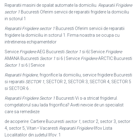
Reparatii masini de spalat automate la domiciliu.
Reparatii Frigidere
sector 1
Bucuresti Oferim servicii de reparatii frigidere la domiciliu
in sctorul 1
Reparatii Frigidere sector 1
Bucuresti Oferim servicii de reparatii
frigidere la domiciliu in sctorul 1. Firma noastra se ocupa cu
intretinerea echipamentelor
Service
Frigidere
AEG Bucuresti
Sector 1
si 6| Service
Frigidere
AMANA Bucuresti
Sector 1
si 6 | Service
Frigidere
ARCTIC Bucuresti
Sector 1
si 6 | Service
Reparatii frigidere
, frigorifice la domiciliu, service frigidere Bucuresti
si reparatii
SECTOR 1
, SECTOR 2, SECTOR 3, SECTOR 4, SECTOR 5
si SECTOR 6 .
Reparatii Frigidere Sector 1
Bucuresti Vi s-a stricat frigiderul.
comgelatorul sau lada frigorifica? Aveti nevoie de un specialist
care sa remedieze
de acoperire: Cartiere Bucuresti
sector 1
, sector 2, sector 3, sector
4, sector 5, Vitan • Vacaresti
Reparatii Frigidere
Ilfov Lista
Localitatilor din judetul Ilfov: 1