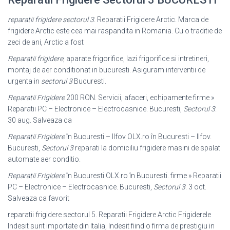
reparatii frigidere sectorul 3
. Reparatii Frigidere Arctic. Marca de
frigidere Arctic este cea mai raspandita in Romania. Cu o traditie de
zeci de ani, Arctic a fost
Reparatii frigidere
, aparate frigorifice, lazi frigorifice si intretineri,
montaj de aer conditionat in bucuresti. Asiguram interventii de
urgenta in
sectorul 3
Bucuresti.
Reparatii Frigidere
200 RON. Servicii, afaceri, echipamente firme »
Reparatii PC – Electronice – Electrocasnice. Bucuresti,
Sectorul 3
.
30 aug. Salveaza ca
Reparatii Frigidere
în Bucuresti – Ilfov OLX.ro în Bucuresti – Ilfov.
Bucuresti,
Sectorul 3
reparati la domiciliu frigidere masini de spalat
automate aer conditio
.
Reparatii Frigidere
în Bucuresti OLX.ro în Bucuresti. firme » Reparatii
PC – Electronice – Electrocasnice. Bucuresti,
Sectorul 3
. 3 oct.
Salveaza ca favorit
reparatii frigidere sectorul 5. Reparatii Frigidere Arctic Frigiderele
Indesit sunt importate din Italia, Indesit fiind o firma de prestigiu in