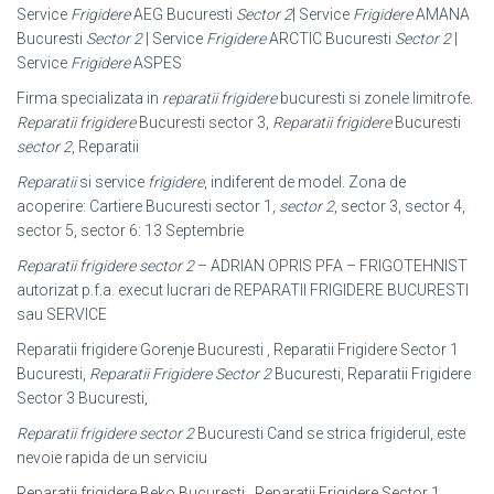
Service
Frigidere
AEG Bucuresti
Sector 2
| Service
Frigidere
AMANA
Bucuresti
Sector 2
| Service
Frigidere
ARCTIC Bucuresti
Sector 2
|
Service
Frigidere
ASPES
Firma specializata in
reparatii frigidere
bucuresti si zonele limitrofe.
Reparatii frigidere
Bucuresti sector 3,
Reparatii frigidere
Bucuresti
sector 2
, Reparatii
Reparatii
si service
frigidere
, indiferent de model. Zona de
acoperire: Cartiere Bucuresti sector 1,
sector 2
, sector 3, sector 4,
sector 5, sector 6: 13 Septembrie
Reparatii frigidere sector 2
– ADRIAN OPRIS PFA – FRIGOTEHNIST
autorizat p.f.a. execut lucrari de REPARATII FRIGIDERE BUCURESTI
sau SERVICE
Reparatii frigidere Gorenje Bucuresti , Reparatii Frigidere Sector 1
Bucuresti,
Reparatii Frigidere Sector 2
Bucuresti, Reparatii Frigidere
Sector 3 Bucuresti,
Reparatii frigidere sector 2
Bucuresti Cand se strica frigiderul, este
nevoie rapida de un serviciu
Reparatii frigidere Beko Bucuresti , Reparatii Frigidere Sector 1