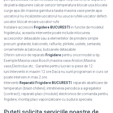
de piatra-depunere calcar-senzor temperatura blocat-usa blocata-
curge apa din masina-garnitura taiata-masina vase pierde apa-
uscatorul nu incalzeste-uscatorul nu usuca rufele-uscator defect-
uscator blocat-eroare uscator rufe
Instalare accesorii
Frigidere BUCURESTI
in functie de modelul
frigiderului, aceasta interventie poate include inlocuirea
accesoriilor detasabile sau a elementelor de prindere simple
precum gratarele, balconetii, rafturile, plintele, usitele, sertarele,
ornamentele arzatorului, butoanele detasabile.
Oferim servicii de reparatii
Frigidere
pentru orice model si tip.
Exemple:Masina vase Bosch,masina vase Ariston,Masina
vase,Electrolux etc.. Garantie pentru lucrari si piese de 12
luni.Interventii in maxim 12 ore.Daca nu sunt programari in curs se
poate interveni in max 2 ore.
Interventii
Reparatii Frigidere BUCURESTI
: reparatii abatitoare de
temperaturi (blast-chillere); intretinerea periodica a agregatelor
(contract); reparatii placi (module) electronice de comanda pentru
frigidere; montaj placi vaporizatoare cu sudura speciala;
Puteti solicita serviciile noastre de