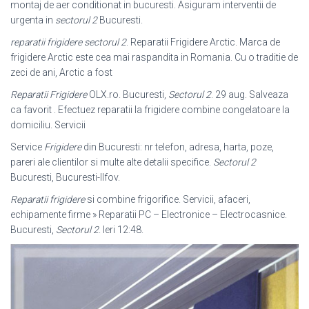
montaj de aer conditionat in bucuresti. Asiguram interventii de
urgenta in
sectorul 2
Bucuresti.
reparatii frigidere sectorul 2
. Reparatii Frigidere Arctic. Marca de
frigidere Arctic este cea mai raspandita in Romania. Cu o traditie de
zeci de ani, Arctic a fost
Reparatii Frigidere
OLX.ro. Bucuresti,
Sectorul 2
. 29 aug. Salveaza
ca favorit . Efectuez reparatii la frigidere combine congelatoare la
domiciliu. Servicii
Service
Frigidere
din Bucuresti: nr telefon, adresa, harta, poze,
pareri ale clientilor si multe alte detalii specifice.
Sectorul 2
Bucuresti, Bucuresti-Ilfov.
Reparatii frigidere
si combine frigorifice. Servicii, afaceri,
echipamente firme » Reparatii PC – Electronice – Electrocasnice.
Bucuresti,
Sectorul 2
. Ieri 12:48.