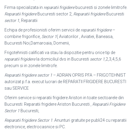
Firma specializata in
reparatii frigidere
bucuresti si zonele limitrofe.
Reparatii frigidere
Bucuresti sector 2,
Reparatii frigidere
Bucuresti
sector 1
, Reparatii
Echipa de profesionisti oferim servicii de
reparatii frigidere
–
combine frigorifice,
Sector 1
( Aviatorilor , Aviatiei, Baneasa,
Bucuresti Noi,Damaroaia, Domenii,
Frigotehnisti calificati va stau la dispozitie pentru orice tip de
reparatii frigidere
la domiciliul dvs in Bucuresti
sector 1
,2,3,4,5,6
precum si in zonele limitrofe.
Reparatii frigidere sector 1
– ADRIAN OPRIS PFA – FRIGOTEHNIST
autorizat p.f.a. execut lucrari de REPARATII FRIGIDERE BUCURESTI
sau SERVICE
Oferim service si reparatii frigidere Ariston in toate sectoarele din
Bucuresti: Reparatii frigidere Ariston Bucuresti ,
Reparatii Frigidere
Sector 1
Bucuresti,
Reparatii frigidere Sector 1
. Anunturi gratuite pe publi24 cu reparatii
electronice, electrocasnice si PC.