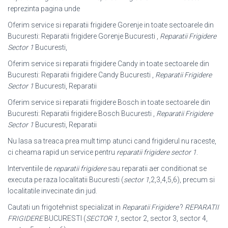
reprezinta pagina unde
Oferim service si reparatii frigidere Gorenje in toate sectoarele din
Bucuresti: Reparatii frigidere Gorenje Bucuresti ,
Reparatii Frigidere
Sector 1
Bucuresti,
Oferim service si reparatii frigidere Candy in toate sectoarele din
Bucuresti: Reparatii frigidere Candy Bucuresti ,
Reparatii Frigidere
Sector 1
Bucuresti, Reparatii
Oferim service si reparatii frigidere Bosch in toate sectoarele din
Bucuresti: Reparatii frigidere Bosch Bucuresti ,
Reparatii Frigidere
Sector 1
Bucuresti, Reparatii
Nu lasa sa treaca prea mult timp atunci cand frigiderul nu raceste,
ci cheama rapid un service pentru
reparatii frigidere sector 1
.
Interventiile de
reparatii frigidere
sau reparatii aer conditionat se
executa pe raza localitatii Bucuresti (
sector 1
,2,3,4,5,6), precum si
localitatile invecinate din jud.
Cautati un frigotehnist specializat in
Reparatii Frigidere
?
REPARATII
FRIGIDERE
BUCURESTI (
SECTOR 1
, sector 2, sector 3, sector 4,