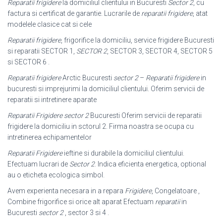
Reparatii frigidere
la domiciliul clientului in Bucuresti
Sector 2
, cu
factura si certificat de garantie. Lucrarile de
reparatii frigidere
, atat
modelele clasice cat si cele
Reparatii frigidere
, frigorifice la domiciliu, service frigidere Bucuresti
si reparatii SECTOR 1,
SECTOR 2
, SECTOR 3, SECTOR 4, SECTOR 5
si SECTOR 6 .
Reparatii frigidere
Arctic Bucuresti
sector 2
–
Reparatii frigidere
in
bucuresti si imprejurimi la domiciliul clientului. Oferim servicii de
reparatii si intretinere aparate
Reparatii Frigidere sector 2
Bucuresti Oferim servicii de reparatii
frigidere la domiciliu in sctorul 2. Firma noastra se ocupa cu
intretinerea echipamentelor
Reparatii Frigidere
ieftine si durabile la domiciliul clientului.
Efectuam lucrari de
Sector 2
. Indica eficienta energetica, optional
au o eticheta ecologica simbol.
Avem experienta necesara in a repara
Frigidere
, Congelatoare ,
Combine frigorifice si orice alt aparat Efectuam
reparatii
in
Bucuresti
sector 2
, sector 3 si 4 .