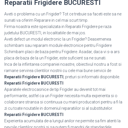
Reparatii Frigidere BUCURESTI
Aveti o problema cu un Frigider? Tot ce trebuie sa faceti este sa ne
sunati va oferim Reparare in cel mai scurt timp.
Firma noastra este specializata in Reparatii Frigidere pe raza
judetului BUCURESTI, in localitatiile de mai jos.
Aveti defect un modul electronic la un Frigider? Deasemenea
schimbam sau reparam module electronice pentru Frigidere
Schimbam placi de baza pentru Frigidere. Asadar, daca vi s-a ars
placa de baza de la un Frigider, este suficient sa ne sunati.
Inca de la infiintarea companiei noastre, obiectivul nostru a fost si
ramane servirea clientilor nostrii cu cele mai bune servicii de
Reparatii Frigidere BUCURESTI
, preturi si informatii disponibile.
Reparatii Frigidere BUCURESTI
Aparatele electrocasnice de tip Frigider au devenit tot mai
performante, astfel ca un Frigider necesita multa experienta si o
colaborare stransa si continuua cu marii producatori pentru a fi la
zi cu toate noutatile in domeniul reparatiilor si al substitutelor.
Reparatii Frigidere BUCURESTI
Experienta acumulata de-a lungul anilor ne permite sa fim atenti la
nevoile clientilor nostrii si sa putem fi mandrii de standardele