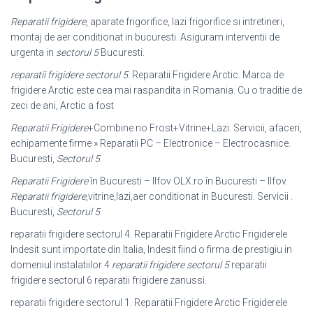
Reparatii frigidere
, aparate frigorifice, lazi frigorifice si intretineri,
montaj de aer conditionat in bucuresti. Asiguram interventii de
urgenta in
sectorul 5
Bucuresti.
reparatii frigidere sectorul 5
. Reparatii Frigidere Arctic. Marca de
frigidere Arctic este cea mai raspandita in Romania. Cu o traditie de
zeci de ani, Arctic a fost
Reparatii Frigidere
+Combine no Frost+Vitrine+Lazi. Servicii, afaceri,
echipamente firme » Reparatii PC – Electronice – Electrocasnice.
Bucuresti,
Sectorul 5
.
Reparatii Frigidere
în Bucuresti – Ilfov OLX.ro în Bucuresti – Ilfov.
Reparatii frigidere
,vitrine,lazi,aer conditionat in Bucuresti. Servicii .
Bucuresti,
Sectorul 5
.
reparatii frigidere sectorul 4. Reparatii Frigidere Arctic Frigiderele
Indesit sunt importate din Italia, Indesit fiind o firma de prestigiu in
domeniul instalatiilor 4
reparatii frigidere sectorul 5
reparatii
frigidere sectorul 6 reparatii frigidere zanussi.
reparatii frigidere sectorul 1. Reparatii Frigidere Arctic Frigiderele