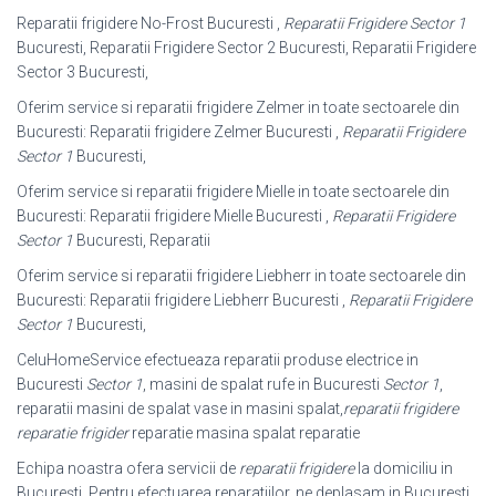
Reparatii frigidere No-Frost Bucuresti ,
Reparatii Frigidere Sector 1
Bucuresti, Reparatii Frigidere Sector 2 Bucuresti, Reparatii Frigidere
Sector 3 Bucuresti,
Oferim service si reparatii frigidere Zelmer in toate sectoarele din
Bucuresti: Reparatii frigidere Zelmer Bucuresti ,
Reparatii Frigidere
Sector 1
Bucuresti,
Oferim service si reparatii frigidere Mielle in toate sectoarele din
Bucuresti: Reparatii frigidere Mielle Bucuresti ,
Reparatii Frigidere
Sector 1
Bucuresti, Reparatii
Oferim service si reparatii frigidere Liebherr in toate sectoarele din
Bucuresti: Reparatii frigidere Liebherr Bucuresti ,
Reparatii Frigidere
Sector 1
Bucuresti,
CeluHomeService efectueaza reparatii produse electrice in
Bucuresti
Sector 1
, masini de spalat rufe in Bucuresti
Sector 1
,
reparatii masini de spalat vase in masini spalat,
reparatii frigidere
reparatie frigider
reparatie masina spalat reparatie
Echipa noastra ofera servicii de
reparatii frigidere
la domiciliu in
București. Pentru efectuarea reparatiilor, ne deplasam in București