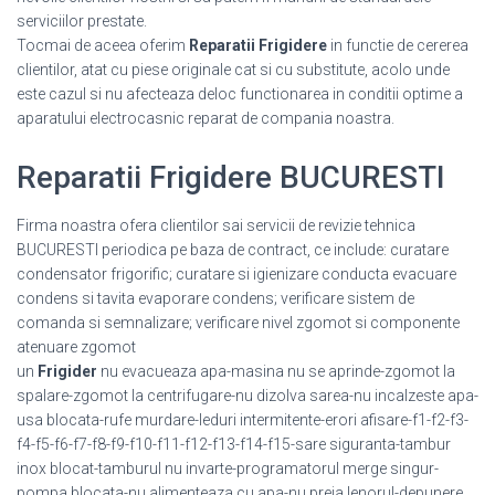
serviciilor prestate.
Tocmai de aceea oferim
Reparatii Frigidere
in functie de cererea
clientilor, atat cu piese originale cat si cu substitute, acolo unde
este cazul si nu afecteaza deloc functionarea in conditii optime a
aparatului electrocasnic reparat de compania noastra.
Reparatii Frigidere BUCURESTI
Firma noastra ofera clientilor sai servicii de revizie tehnica
BUCURESTI periodica pe baza de contract, ce include: curatare
condensator frigorific; curatare si igienizare conducta evacuare
condens si tavita evaporare condens; verificare sistem de
comanda si semnalizare; verificare nivel zgomot si componente
atenuare zgomot
un
Frigider
nu evacueaza apa-masina nu se aprinde-zgomot la
spalare-zgomot la centrifugare-nu dizolva sarea-nu incalzeste apa-
usa blocata-rufe murdare-leduri intermitente-erori afisare-f1-f2-f3-
f4-f5-f6-f7-f8-f9-f10-f11-f12-f13-f14-f15-sare siguranta-tambur
inox blocat-tamburul nu invarte-programatorul merge singur-
pompa blocata-nu alimenteaza cu apa-nu preia lenorul-depunere