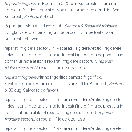
Reparatii Frigidere
în Bucuresti OLX.ro în Bucuresti. reparati la
domiciliu frigidere masini de spalat automate aer conditio. Servicii
Bucuresti,
Sectorul 6
. 4 oct.
Reparaţii – Montări – Demontări
Sectorul 6
,
Reparatii frigidere
,
conglatoare, combine frigorifice, la domiciliu, pe toata raza
Bucuresti. Interventii
reparatii frigidere sectorul 4. Reparatii Frigidere Arctic Frigiderele
Indesit sunt importate din Italia, Indesit fiind o firma de prestigiu in
domeniul instalatiilor 4 reparatii frigidere sectorul 5
reparatii
frigidere sectorul 6
reparatii frigidere zanussi.
Reparatii frigidere
,vitrine frigorifice,camere frigorifice.
Electrocasnice » Aparate de climatizare. 10 lei. Bucuresti,
Sectorul
6
. 30 aug. Salveaza ca favorit
reparatii frigidere sectorul 1. Reparatii Frigidere Arctic Frigiderele
Indesit sunt importate din Italia, Indesit fiind o firma de prestigiu in
domeniul instalatiilor 4 reparatii frigidere sectorul 5
reparatii
frigidere sectorul 6
reparatii frigidere zanussi.
reparatii frigidere sectorul 2. Reparatii Frigidere Arctic Frigiderele