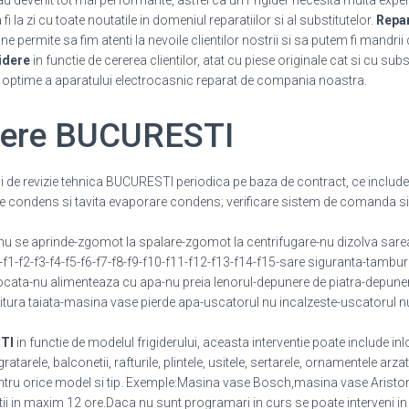
 au devenit tot mai performante, astfel ca un Frigider necesita multa expe
 la zi cu toate noutatile in domeniul reparatiilor si al substitutelor.
Repar
 permite sa fim atenti la nevoile clientilor nostrii si sa putem fi mandrii 
idere
in functie de cererea clientilor, atat cu piese originale cat si cu sub
i optime a aparatului electrocasnic reparat de compania noastra.
idere BUCURESTI
cii de revizie tehnica BUCURESTI periodica pe baza de contract, ce include
e condens si tavita evaporare condens; verificare sistem de comanda si 
 se aprinde-zgomot la spalare-zgomot la centrifugare-nu dizolva sarea
e-f1-f2-f3-f4-f5-f6-f7-f8-f9-f10-f11-f12-f13-f14-f15-sare siguranta-tambur
ata-nu alimenteaza cu apa-nu preia lenorul-depunere de piatra-depuner
tura taiata-masina vase pierde apa-uscatorul nu incalzeste-uscatorul n
TI
in functie de modelul frigiderului, aceasta interventie poate include in
arele, balconetii, rafturile, plintele, usitele, sertarele, ornamentele arza
tru orice model si tip. Exemple:Masina vase Bosch,masina vase Ariston,
entii in maxim 12 ore.Daca nu sunt programari in curs se poate interveni i