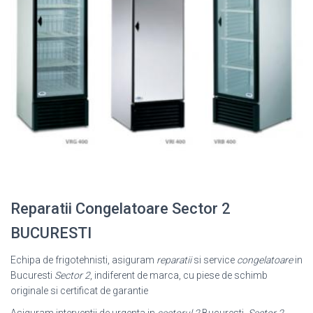
Reparatii Congelatoare Sector 2
BUCURESTI
Echipa de frigotehnisti, asiguram
reparatii
si service
congelatoare
in
Bucuresti
Sector 2
, indiferent de marca, cu piese de schimb
originale si certificat de garantie
Asiguram interventii de urgenta in
sectorul 2
Bucuresti.
Sector 2