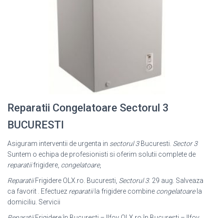
Reparatii Congelatoare Sectorul 3
BUCURESTI
Asiguram interventii de urgenta in
sectorul 3
Bucuresti.
Sector 3
Suntem o echipa de profesionisti si oferim solutii complete de
reparatii
frigidere,
congelatoare
,
Reparatii
Frigidere OLX.ro. Bucuresti,
Sectorul 3
. 29 aug. Salveaza
ca favorit . Efectuez
reparatii
la frigidere combine
congelatoare
la
domiciliu. Servicii
Reparatii
Frigidere în Bucuresti – Ilfov OLX.ro în Bucuresti – Ilfov.