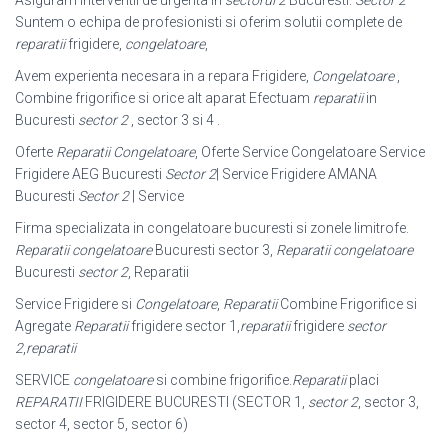
Suntem o echipa de profesionisti si oferim solutii complete de
reparatii
frigidere,
congelatoare
,
Avem experienta necesara in a repara Frigidere,
Congelatoare
,
Combine frigorifice si orice alt aparat Efectuam
reparatii
in
Bucuresti
sector 2
, sector 3 si 4 .
Oferte
Reparatii Congelatoare
, Oferte Service Congelatoare Service
Frigidere AEG Bucuresti
Sector 2
| Service Frigidere AMANA
Bucuresti
Sector 2
| Service
Firma specializata in congelatoare bucuresti si zonele limitrofe.
Reparatii congelatoare
Bucuresti sector 3,
Reparatii congelatoare
Bucuresti
sector 2
, Reparatii
Service Frigidere si
Congelatoare
,
Reparatii
Combine Frigorifice si
Agregate
Reparatii
frigidere sector 1,
reparatii
frigidere
sector
2
,
reparatii
SERVICE
congelatoare
si combine frigorifice.
Reparatii
placi
REPARATII
FRIGIDERE BUCURESTI (SECTOR 1,
sector 2
, sector 3,
sector 4, sector 5, sector 6)