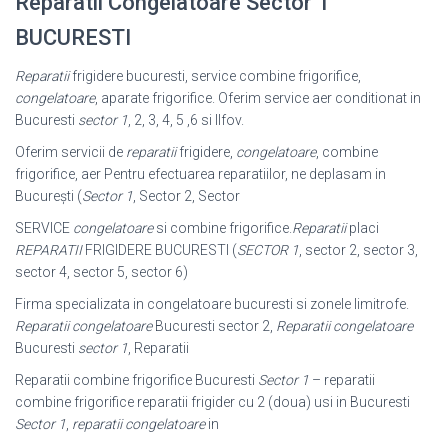
Reparatii Congelatoare Sector 1
BUCURESTI
Reparatii
frigidere bucuresti, service combine frigorifice,
congelatoare
, aparate frigorifice. Oferim service aer conditionat in
Bucuresti
sector 1
, 2, 3, 4, 5 ,6 si Ilfov.
Oferim servicii de
reparatii
frigidere,
congelatoare
, combine
frigorifice, aer Pentru efectuarea reparatiilor, ne deplasam in
București (
Sector 1
, Sector 2, Sector
SERVICE
congelatoare
si combine frigorifice.
Reparatii
placi
REPARATII
FRIGIDERE BUCURESTI (
SECTOR 1
, sector 2, sector 3,
sector 4, sector 5, sector 6)
Firma specializata in congelatoare bucuresti si zonele limitrofe.
Reparatii congelatoare
Bucuresti sector 2,
Reparatii congelatoare
Bucuresti
sector 1
, Reparatii
Reparatii combine frigorifice Bucuresti
Sector 1
– reparatii
combine frigorifice reparatii frigider cu 2 (doua) usi in Bucuresti
Sector 1
,
reparatii congelatoare
in