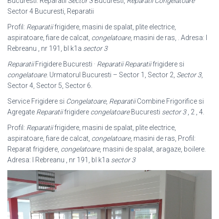
Bucuresti: Reparatii
Sector 3
Bucuresti,
Reparatii Congelatoare
Sector 4 Bucuresti, Reparatii
Profil:
Reparatii
frigidere, masini de spalat, plite electrice,
aspiratoare, fiare de calcat,
congelatoare
, masini de ras, . Adresa: I
Rebreanu , nr 191, bl k1a
sector 3
Reparatii
Frigidere Bucuresti ·
Reparatii
Reparatii
frigidere si
congelatoare
. Urmatorul Bucuresti – Sector 1, Sector 2,
Sector 3
,
Sector 4, Sector 5, Sector 6.
Service Frigidere si
Congelatoare
,
Reparatii
Combine Frigorifice si
Agregate
Reparatii
frigidere
congelatoare
Bucuresti
sector 3
, 2 , 4.
Profil:
Reparatii
frigidere, masini de spalat, plite electrice,
aspiratoare, fiare de calcat,
congelatoare
, masini de ras, Profil:
Reparat frigidere,
congelatoare
, masini de spalat, aragaze, boilere.
Adresa: I Rebreanu , nr 191, bl k1a
sector 3