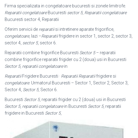
Firma specializata in congelatoare bucuresti si zonele limitrofe.
Reparatii congelatoare
Bucuresti
sector 5
,
Reparatii congelatoare
Bucuresti sector 4, Reparatii
Oferim servicii de
reparatii
si intretinere aparate frigorifice,
congelatoare
, lazi –
Reparatii
frigidere in sector 1, sector 2, sector 3,
sector 4,
sector 5
, sector 6.
Reparatii combine frigorifice Bucuresti
Sector 5
– reparatii
combine frigorifice reparatii frigider cu 2 (doua) usi in Bucuresti
Sector 5
,
reparatii congelatoare
in
Reparatii
Frigidere Bucuresti ·
Reparatii
Reparatii
frigidere si
congelatoare
. Urmatorul Bucuresti – Sector 1, Sector 2, Sector 3,
Sector 4,
Sector 5
, Sector 6.
Bucuresti
Sector 5
, reparatii frigider cu 2 (doua) usi in Bucuresti
Sector 5
,
reparatii congelatoare
in Bucuresti
Sector 5
, reparatii
frigidere in Bucuresti
Sector 5
,