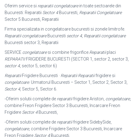
Oferim service si
reparatii congelatoare
in toate sectoarele din
Bucuresti: Reparatii
Sector 4
Bucuresti,
Reparatii Congelatoare
Sector 5 Bucuresti, Reparatii
Firma specializata in congelatoare bucuresti si zonele limitrofe.
Reparatii congelatoare
Bucuresti
sector 4
,
Reparatii congelatoare
Bucuresti sector 3, Reparatii
SERVICE
congelatoare
si combine frigorifice.
Reparatii
placi
REPARATII
FRIGIDERE BUCURESTI (SECTOR 1, sector 2, sector 3,
sector 4
, sector 5, sector 6)
Reparatii
Frigidere Bucuresti ·
Reparatii
Reparatii
frigidere si
congelatoare
. Urmatorul Bucuresti – Sector 1, Sector 2, Sector 3,
Sector 4
, Sector 5, Sector 6.
-Oferim solutii complete de
reparatii
frigidere Ariston,
congelatoare
,
combine Freon Frigidere Sector 3 Bucuresti, Incarcare Freon
Frigidere
Sector 4
Bucuresti,
-Oferim solutii complete de
reparatii
frigidere SidebySide,
congelatoare
, combine Frigidere Sector 3 Bucuresti, Incarcare
Freon Frigidere
Sector 4
Bucuresti,