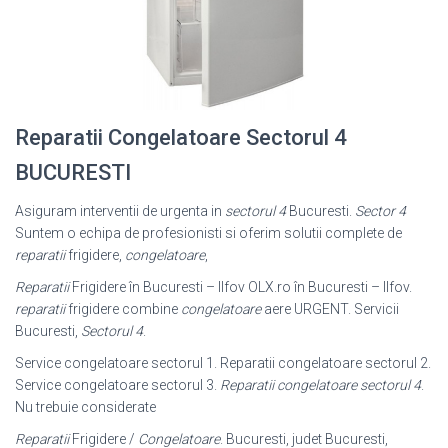
Reparatii Congelatoare Sectorul 4
BUCURESTI
Asiguram interventii de urgenta in
sectorul 4
Bucuresti.
Sector 4
Suntem o echipa de profesionisti si oferim solutii complete de
reparatii
frigidere,
congelatoare
,
Reparatii
Frigidere în Bucuresti – Ilfov OLX.ro în Bucuresti – Ilfov.
reparatii
frigidere combine
congelatoare
aere URGENT. Servicii
Bucuresti,
Sectorul 4
.
Service congelatoare sectorul 1. Reparatii congelatoare sectorul 2.
Service congelatoare sectorul 3.
Reparatii congelatoare sectorul 4
.
Nu trebuie considerate
Reparatii
Frigidere /
Congelatoare
. Bucuresti, judet Bucuresti,