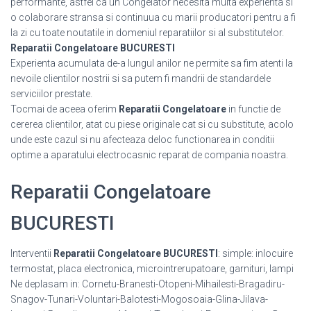
performante, astfel ca un Congelator necesita multa experienta si
o colaborare stransa si continuua cu marii producatori pentru a fi
la zi cu toate noutatile in domeniul reparatiilor si al substitutelor.
Reparatii Congelatoare BUCURESTI
Experienta acumulata de-a lungul anilor ne permite sa fim atenti la
nevoile clientilor nostrii si sa putem fi mandrii de standardele
serviciilor prestate.
Tocmai de aceea oferim
Reparatii Congelatoare
in functie de
cererea clientilor, atat cu piese originale cat si cu substitute, acolo
unde este cazul si nu afecteaza deloc functionarea in conditii
optime a aparatului electrocasnic reparat de compania noastra.
Reparatii Congelatoare
BUCURESTI
Interventii
Reparatii Congelatoare BUCURESTI
: simple: inlocuire
termostat, placa electronica, microintrerupatoare, garnituri, lampi
Ne deplasam in: Cornetu-Branesti-Otopeni-Mihailesti-Bragadiru-
Snagov-Tunari-Voluntari-Balotesti-Mogosoaia-Glina-Jilava-