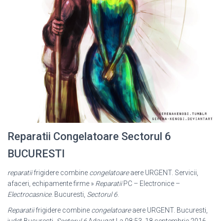
Reparatii Congelatoare Sectorul 6
BUCURESTI
reparatii
frigidere combine
congelatoare
aere URGENT. Servicii,
afaceri, echipamente firme »
Reparatii
PC – Electronice –
Electrocasnice
. Bucuresti,
Sectorul 6
.
Reparatii
frigidere combine
congelatoare
aere URGENT. Bucuresti,
judet Bucuresti,
Sectorul 6
Adaugat La 08:53, 18 septembrie 2016,