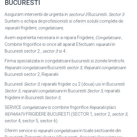
BUCURESTI
Asiguram interventii de urgenta in
sectorul 3
Bucuresti.
Sector 3
Suntem o echipa de profesionisti si oferim solutii complete de
reparatii
frigidere,
congelatoare
,
Avem experienta necesara in a repara Frigidere,
Congelatoare
,
Combine frigorifice si orice alt aparat Efectuam
reparatii
in
Bucuresti sector 2 ,
sector 3
si 4 .
Firma specializata in congelatoare bucuresti si zonele limitrofe.
Reparatii congelatoare
Bucuresti
sector 3
,
Reparatii congelatoare
Bucuresti sector 2, Reparatii
Bucuresti
Sector 3
, reparatii frigider cu 2 (doua) usi in Bucuresti
Sector 3
,
reparatii congelatoare
in Bucuresti
Sector 3
, reparatii
frigidere in Bucuresti
Sector 3
,
SERVICE
congelatoare
si combine frigorifice.
Reparatii
placi
REPARATII
FRIGIDERE BUCURESTI (SECTOR 1, sector 2,
sector 3
,
sector 4, sector 5, sector 6)
Oferim service si
reparatii congelatoare
in toate sectoarele din