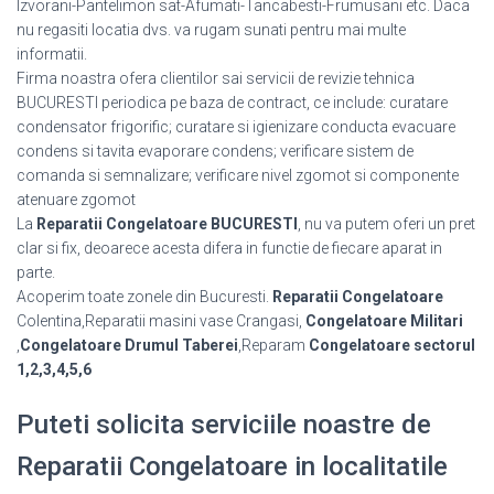
Izvorani-Pantelimon sat-Afumati-Tancabesti-Frumusani etc. Daca
nu regasiti locatia dvs. va rugam sunati pentru mai multe
informatii.
Firma noastra ofera clientilor sai servicii de revizie tehnica
BUCURESTI periodica pe baza de contract, ce include: curatare
condensator frigorific; curatare si igienizare conducta evacuare
condens si tavita evaporare condens; verificare sistem de
comanda si semnalizare; verificare nivel zgomot si componente
atenuare zgomot
La
Reparatii Congelatoare BUCURESTI
, nu va putem oferi un pret
clar si fix, deoarece acesta difera in functie de fiecare aparat in
parte.
Acoperim toate zonele din Bucuresti.
Reparatii Congelatoare
Colentina,Reparatii masini vase Crangasi,
Congelatoare Militari
,
Congelatoare Drumul Taberei
,Reparam
Congelatoare sectorul
1,2,3,4,5,6
Puteti solicita serviciile noastre de
Reparatii Congelatoare in localitatile