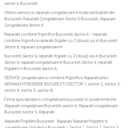
sector 6
, Bucuresti.
Oferim service si reparatii congelatoare in toate sectoarele din
Bucuresti: Reparatii Congelatoare Sector 5 Bucuresti,
Reparatii
Congelatoare Sector 6
Reparatii combine frigorifice Bucuresti
Sector 6
– reparatii
combine frigorifice reparatii frigider cu 2 (doua) usi in Bucuresti
Sector 6
,
reparatii congelatoare
in
Bucuresti
Sector 6
, reparatii frigider cu 2 (doua) usi in Bucuresti
Sector 6
,
reparatii congelatoare
in Bucuresti
Sector 6
, reparatii
frigidere in Bucuresti
Sector 6
,
SERVICE
congelatoare
si combine frigorifice.
Reparatii
placi
REPARATII
FRIGIDERE BUCURESTI (SECTOR 1, sector 2, sector 3,
sector 4, sector 5,
sector 6
)
Firma specializata in congelatoare bucuresti si zonele limitrofe.
Reparatii congelatoare
Bucuresti
sector 6
,
Reparatii congelatoare
Bucuresti sector 5, Reparatii
Reparatii
Frigidere Bucuresti ·
Reparatii
Reparatii
frigidere si
congelatoare
. Urmatorul Bucuresti – Sector 1, Sector 2, Sector 3,