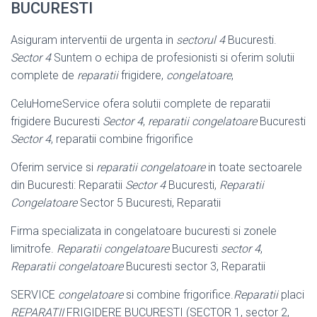
BUCURESTI
Asiguram interventii de urgenta in
sectorul 4
Bucuresti.
Sector 4
Suntem o echipa de profesionisti si oferim solutii
complete de
reparatii
frigidere,
congelatoare
,
CeluHomeService ofera solutii complete de reparatii
frigidere Bucuresti
Sector 4
,
reparatii congelatoare
Bucuresti
Sector 4
, reparatii combine frigorifice
Oferim service si
reparatii congelatoare
in toate sectoarele
din Bucuresti: Reparatii
Sector 4
Bucuresti,
Reparatii
Congelatoare
Sector 5 Bucuresti, Reparatii
Firma specializata in congelatoare bucuresti si zonele
limitrofe.
Reparatii congelatoare
Bucuresti
sector 4
,
Reparatii congelatoare
Bucuresti sector 3, Reparatii
SERVICE
congelatoare
si combine frigorifice.
Reparatii
placi
REPARATII
FRIGIDERE BUCURESTI (SECTOR 1, sector 2,