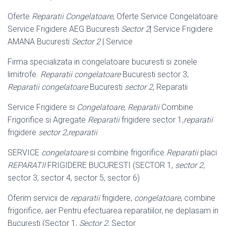
Oferte
Reparatii Congelatoare
, Oferte Service Congelatoare
Service Frigidere AEG Bucuresti
Sector 2
| Service Frigidere
AMANA Bucuresti
Sector 2
| Service
Firma specializata in congelatoare bucuresti si zonele
limitrofe.
Reparatii congelatoare
Bucuresti sector 3,
Reparatii congelatoare
Bucuresti
sector 2
, Reparatii
Service Frigidere si
Congelatoare
,
Reparatii
Combine
Frigorifice si Agregate
Reparatii
frigidere sector 1,
reparatii
frigidere
sector 2
,
reparatii
SERVICE
congelatoare
si combine frigorifice.
Reparatii
placi
REPARATII
FRIGIDERE BUCURESTI (SECTOR 1,
sector 2
,
sector 3, sector 4, sector 5, sector 6)
Oferim servicii de
reparatii
frigidere,
congelatoare
, combine
frigorifice, aer Pentru efectuarea reparatiilor, ne deplasam in
București (Sector 1,
Sector 2
, Sector