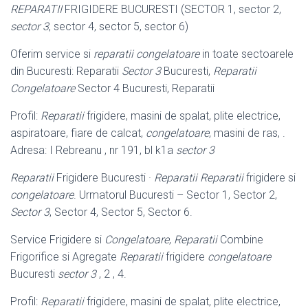
REPARATII
FRIGIDERE BUCURESTI (SECTOR 1, sector 2,
sector 3
, sector 4, sector 5, sector 6)
Oferim service si
reparatii congelatoare
in toate sectoarele
din Bucuresti: Reparatii
Sector 3
Bucuresti,
Reparatii
Congelatoare
Sector 4 Bucuresti, Reparatii
Profil:
Reparatii
frigidere, masini de spalat, plite electrice,
aspiratoare, fiare de calcat,
congelatoare
, masini de ras, .
Adresa: I Rebreanu , nr 191, bl k1a
sector 3
Reparatii
Frigidere Bucuresti ·
Reparatii
Reparatii
frigidere si
congelatoare
. Urmatorul Bucuresti – Sector 1, Sector 2,
Sector 3
, Sector 4, Sector 5, Sector 6.
Service Frigidere si
Congelatoare
,
Reparatii
Combine
Frigorifice si Agregate
Reparatii
frigidere
congelatoare
Bucuresti
sector 3
, 2 , 4.
Profil:
Reparatii
frigidere, masini de spalat, plite electrice,