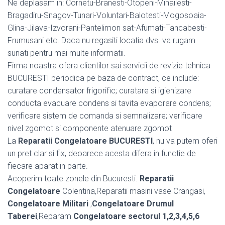
Ne deplasam in: Cornetu-Branesti-Otopeni-Mihailesti-
Bragadiru-Snagov-Tunari-Voluntari-Balotesti-Mogosoaia-
Glina-Jilava-Izvorani-Pantelimon sat-Afumati-Tancabesti-
Frumusani etc. Daca nu regasiti locatia dvs. va rugam
sunati pentru mai multe informatii.
Firma noastra ofera clientilor sai servicii de revizie tehnica
BUCURESTI periodica pe baza de contract, ce include:
curatare condensator frigorific; curatare si igienizare
conducta evacuare condens si tavita evaporare condens;
verificare sistem de comanda si semnalizare; verificare
nivel zgomot si componente atenuare zgomot
La
Reparatii Congelatoare BUCURESTI
, nu va putem oferi
un pret clar si fix, deoarece acesta difera in functie de
fiecare aparat in parte.
Acoperim toate zonele din Bucuresti.
Reparatii
Congelatoare
Colentina,Reparatii masini vase Crangasi,
Congelatoare Militari
,
Congelatoare Drumul
Taberei
,Reparam
Congelatoare sectorul 1,2,3,4,5,6