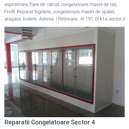
aspiratoare, fiare de calcat,
congelatoare
, masini de ras,
Profil: Reparat frigidere,
congelatoare
, masini de spalat,
aragaze, boilere. Adresa: I Rebreanu , nr 191, bl k1a
sector 3
Reparatii Congelatoare Sector 4