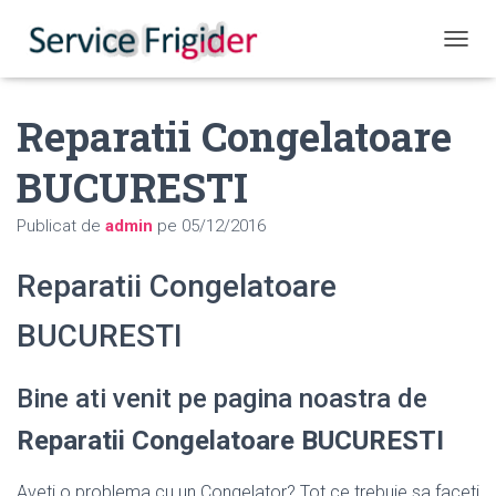
COMUT
Reparatii Congelatoare
BUCURESTI
Publicat de
admin
pe
05/12/2016
Reparatii Congelatoare
BUCURESTI
Bine ati venit pe pagina noastra de
Reparatii Congelatoare BUCURESTI
Aveti o problema cu un Congelator? Tot ce trebuie sa faceti