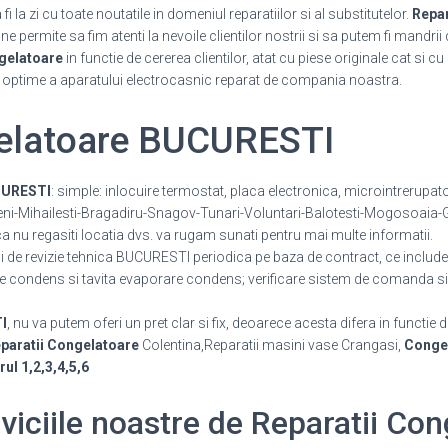
 la zi cu toate noutatile in domeniul reparatiilor si al substitutelor.
Repa
 permite sa fim atenti la nevoile clientilor nostrii si sa putem fi mandrii 
gelatoare
in functie de cererea clientilor, atat cu piese originale cat si c
i optime a aparatului electrocasnic reparat de compania noastra.
gelatoare BUCURESTI
CURESTI
: simple: inlocuire termostat, placa electronica, microintrerupato
ni-Mihailesti-Bragadiru-Snagov-Tunari-Voluntari-Balotesti-Mogosoaia-Gl
nu regasiti locatia dvs. va rugam sunati pentru mai multe informatii.
cii de revizie tehnica BUCURESTI periodica pe baza de contract, ce include
e condens si tavita evaporare condens; verificare sistem de comanda si 
I
, nu va putem oferi un pret clar si fix, deoarece acesta difera in functie d
paratii Congelatoare
Colentina,Reparatii masini vase Crangasi,
Congel
ul 1,2,3,4,5,6
rviciile noastre de Reparatii Con