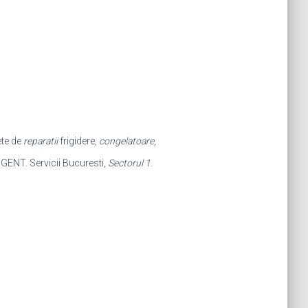
ete de
reparatii
frigidere,
congelatoare
,
GENT. Servicii Bucuresti,
Sectorul 1
.