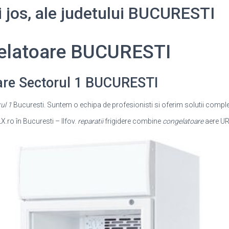
ai jos, ale judetului BUCURESTI
gelatoare BUCURESTI
are Sectorul 1 BUCURESTI
ul 1
Bucuresti. Suntem o echipa de profesionisti si oferim solutii compl
X.ro în Bucuresti – Ilfov.
reparatii
frigidere combine
congelatoare
aere UR