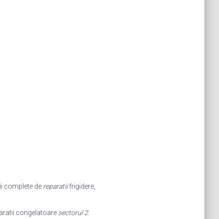
ii complete de
reparatii
frigidere,
aratii congelatoare
sectorul 2
.