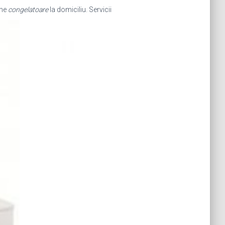
ine
congelatoare
la domiciliu. Servicii