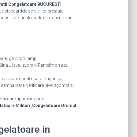
ratii Congelatoare BUCURESTI
de standardele serviciilor prestate.
u substitute, acolo unde este cazul si nu
are, garnituri, lampi
ina-Jilava-Izvorani-Pantelimon sat-
: curatare condensator frigorific;
semnalizare; verificare nivel zgomot si
e fiecare aparat in parte.
atoare Militari
,
Congelatoare Drumul
gelatoare in