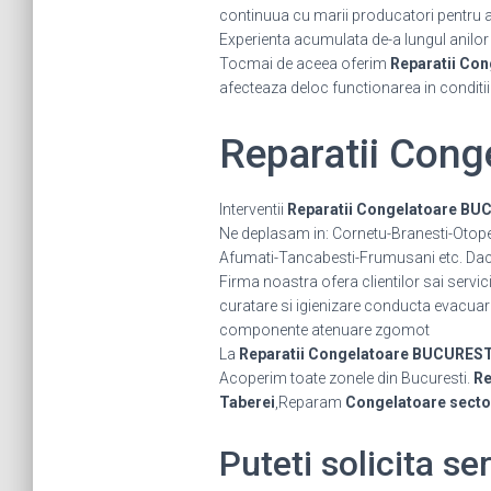
continuua cu marii producatori pentru a fi
Experienta acumulata de-a lungul anilor ne
Tocmai de aceea oferim
Reparatii Con
afecteaza deloc functionarea in conditi
Reparatii Con
Interventii
Reparatii Congelatoare BU
Ne deplasam in: Cornetu-Branesti-Otope
Afumati-Tancabesti-Frumusani etc. Daca 
Firma noastra ofera clientilor sai servi
curatare si igienizare conducta evacuar
componente atenuare zgomot
La
Reparatii Congelatoare BUCUREST
Acoperim toate zonele din Bucuresti.
Re
Taberei
,Reparam
Congelatoare sector
Puteti solicita se