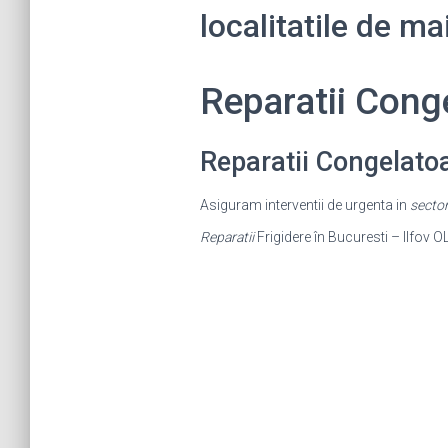
localitatile de m
Reparatii Con
Reparatii Congelato
Asiguram interventii de urgenta in
sector
Reparatii
Frigidere în Bucuresti – Ilfov OL