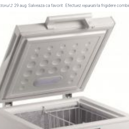
torul 2
. 29 aug. Salveaza ca favorit . Efectuez
reparatii
la frigidere comb