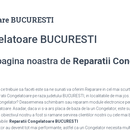
oare BUCURESTI
gelatoare BUCURESTI
 pagina noastra de
Reparatii Con
e trebuie sa faceti este sa ne sunati va oferim Reparare in cel mai scurt
tii Congelatoare pe raza judetului BUCURESTI, in localitatiile de mai jos.
n Congelator? Deasemenea schimbam sau reparam module electronice pe
are. Asadar, daca vi s-a ars placa de baza de la un Congelator, este suf
 obiectivul nostru a fost si ramane servirea clientilor nostrii cu cele mai 
ibile.
Reparatii Congelatoare BUCURESTI
or au devenit tot mai performante, astfel ca un Congelator necesita mult