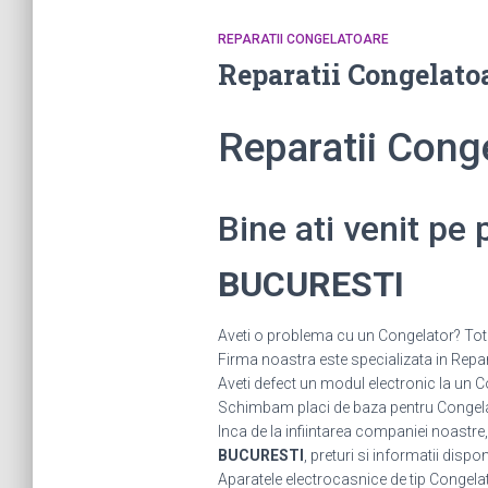
REPARATII CONGELATOARE
Reparatii Congelat
Reparatii Con
Bine ati venit pe
BUCURESTI
Aveti o problema cu un Congelator? Tot c
Firma noastra este specializata in Repara
Aveti defect un modul electronic la u
Schimbam placi de baza pentru Congelato
Inca de la infiintarea companiei noastre,
BUCURESTI
, preturi si informatii dispon
Aparatele electrocasnice de tip Congelat