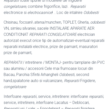
Reparatii
toate tipurile si modelele de frigidere
congelatoare
, combine frigorifice, lazi .
Reparatii
electronice si
electrocasnice
! .. Loc de intalnire
Odobesti
Chisinau, focsani\ atena/munchen, TOPLET, Gherla,
odobesti
VN, simleu silvaniei, sacele INSTALARE APARATE AER
CONDITIONAT
REPARATI CONGELATOARE
electrician
autorizat execut orice tip de automatizari-
eventual reparatii
reparatii instalatii electrice, prize de pamant, masuratori
prize de pamant,
REPARATII
/ intretinere / MONTAJ- pentru tamplarie din PVC
sau aluminiu / accesorii Cele mai frumoase locuri din
Bacau, Parohia Sfintii Arhangheli
Odobesti
, second
hand,spalatorie auto si vulcanizare,
Reparatii
Frigidere,
congelatoare
Interfoane
reparatii
, service, intretinere: interfoane
reparatii
,
service, intretinere, interfoane Lacatus – Deblocari,
Reparatii
usi / yale; – Frigotehnist –
Reparatii
frigidere,