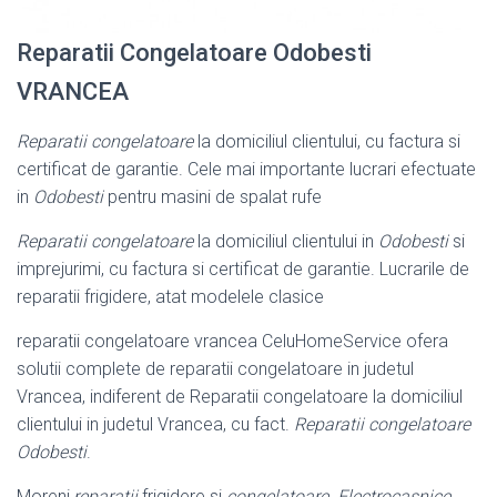
Reparatii Congelatoare Odobesti
VRANCEA
Reparatii congelatoare
la domiciliul clientului, cu factura si
certificat de garantie. Cele mai importante lucrari efectuate
in
Odobesti
pentru masini de spalat rufe
Reparatii congelatoare
la domiciliul clientului in
Odobesti
si
imprejurimi, cu factura si certificat de garantie. Lucrarile de
reparatii frigidere, atat modelele clasice
reparatii congelatoare vrancea CeluHomeService ofera
solutii complete de reparatii congelatoare in judetul
Vrancea, indiferent de Reparatii congelatoare la domiciliul
clientului in judetul Vrancea, cu fact.
Reparatii congelatoare
Odobesti
.
Moreni,
reparatii
frigidere si
congelatoare
.
Electrocasnice