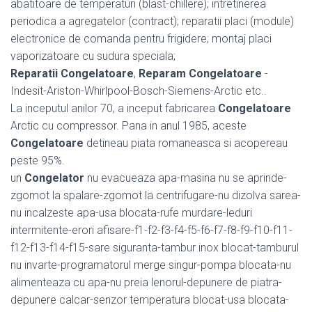
abatitoare de temperaturi (blast-chillere); intretinerea
periodica a agregatelor (contract); reparatii placi (module)
electronice de comanda pentru frigidere; montaj placi
vaporizatoare cu sudura speciala;
Reparatii Congelatoare
,
Reparam Congelatoare
-
Indesit-Ariston-Whirlpool-Bosch-Siemens-Arctic etc..
La inceputul anilor 70, a inceput fabricarea
Congelatoare
Arctic cu compressor. Pana in anul 1985, aceste
Congelatoare
detineau piata romaneasca si acopereau
peste 95%.
un
Congelator
nu evacueaza apa-masina nu se aprinde-
zgomot la spalare-zgomot la centrifugare-nu dizolva sarea-
nu incalzeste apa-usa blocata-rufe murdare-leduri
intermitente-erori afisare-f1-f2-f3-f4-f5-f6-f7-f8-f9-f10-f11-
f12-f13-f14-f15-sare siguranta-tambur inox blocat-tamburul
nu invarte-programatorul merge singur-pompa blocata-nu
alimenteaza cu apa-nu preia lenorul-depunere de piatra-
depunere calcar-senzor temperatura blocat-usa blocata-