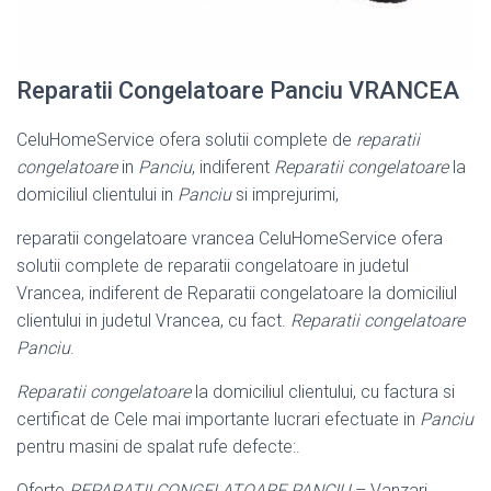
Reparatii Congelatoare Panciu VRANCEA
CeluHomeService ofera solutii complete de
reparatii
congelatoare
in
Panciu
, indiferent
Reparatii congelatoare
la
domiciliul clientului in
Panciu
si imprejurimi,
reparatii congelatoare vrancea CeluHomeService ofera
solutii complete de reparatii congelatoare in judetul
Vrancea, indiferent de Reparatii congelatoare la domiciliul
clientului in judetul Vrancea, cu fact.
Reparatii congelatoare
Panciu
.
Reparatii congelatoare
la domiciliul clientului, cu factura si
certificat de Cele mai importante lucrari efectuate in
Panciu
pentru masini de spalat rufe defecte:.
Oferte
REPARATII CONGELATOARE PANCIU
– Vanzari,