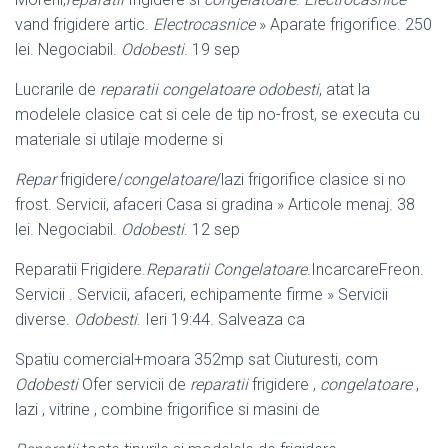
vand frigidere artic.
Electrocasnice
» Aparate frigorifice. 250
lei. Negociabil.
Odobesti
. 19 sep
Lucrarile de
reparatii congelatoare odobesti
, atat la
modelele clasice cat si cele de tip no-frost, se executa cu
materiale si utilaje moderne si
Repar
frigidere/
congelatoare
/lazi frigorifice clasice si no
frost. Servicii, afaceri Casa si gradina » Articole menaj. 38
lei. Negociabil.
Odobesti
. 12 sep
Reparatii Frigidere.
Reparatii Congelatoare
.IncarcareFreon.
Servicii . Servicii, afaceri, echipamente firme » Servicii
diverse.
Odobesti
. Ieri 19:44. Salveaza ca
Spatiu comercial+moara 352mp sat Ciuturesti, com
Odobesti
Ofer servicii de
reparatii
frigidere ,
congelatoare
,
lazi , vitrine , combine frigorifice si masini de