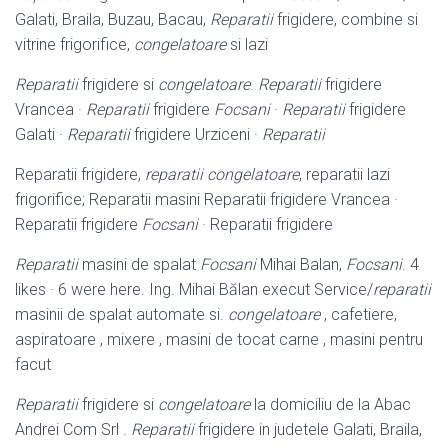
Galati, Braila, Buzau, Bacau,
Reparatii
frigidere, combine si
vitrine frigorifice,
congelatoare
si lazi
Reparatii
frigidere si
congelatoare
.
Reparatii
frigidere
Vrancea ·
Reparatii
frigidere
Focsani
·
Reparatii
frigidere
Galati ·
Reparatii
frigidere Urziceni ·
Reparatii
Reparatii frigidere,
reparatii congelatoare
, reparatii lazi
frigorifice; Reparatii masini Reparatii frigidere Vrancea ·
Reparatii frigidere
Focsani
· Reparatii frigidere
Reparatii
masini de spalat
Focsani
Mihai Balan,
Focsani
. 4
likes · 6 were here. Ing. Mihai Bălan execut Service/
reparatii
masinii de spalat automate si.
congelatoare
, cafetiere,
aspiratoare , mixere , masini de tocat carne , masini pentru
facut
Reparatii
frigidere si
congelatoare
la domiciliu de la Abac
Andrei Com Srl .
Reparatii
frigidere in judetele Galati, Braila,