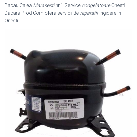
Bacau Calea
Marasesti
nr.1 Service
congelatoare
Onesti
Dacara Prod Com ofera servicii de
reparatii
frigidere in
Onesti…