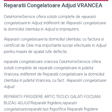
Reparatii Congelatoare Adjud VRANCEA
CeluHomeService ofera solutii complete de
reparatii
congelatoare
in
Adjud
, indiferent de
Reparatii congelatoare
la domiciliul clientului in
Adjud
si imprejurimi,
Reparatii congelatoare
la domiciliul clientului, cu factura si
certificat de Cele mai importante lucrari efectuate in
Adjud
pentru masini de spalat rufe defecte:.
reparatii congelatoare vrancea CeluHomeService ofera
solutii complete de reparatii congelatoare in judetul
Vrancea, indiferent de Reparatii congelatoare la domiciliul
clientului in judetul Vrancea, cu fact.
Reparatii congelatoare
Adjud
REPARATII FRIGIDERE ARTIC TECUCI GALATI FOCSANI
BUZAU
ADJUD
Reparatii frigidere,
reparatii
congelatoare
,reparatii lazi frigorifice Reparatii frigidere