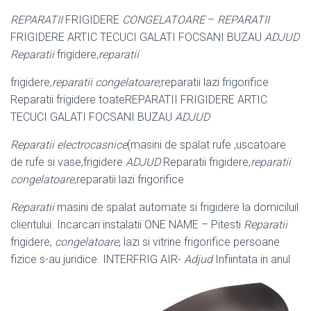
REPARATII
FRIGIDERE
CONGELATOARE
–
REPARATII
FRIGIDERE ARTIC TECUCI GALATI FOCSANI BUZAU
ADJUD
Reparatii
frigidere,
reparatii
frigidere,
reparatii congelatoare
,reparatii lazi frigorifice
Reparatii frigidere toate
REPARATII FRIGIDERE ARTIC
TECUCI GALATI FOCSANI BUZAU
ADJUD
Reparatii electrocasnice
(masini de spalat rufe ,uscatoare
de rufe si vase,
frigidere
ADJUD
Reparatii frigidere,
reparatii
congelatoare
,reparatii lazi frigorifice
Reparatii
masini de spalat automate si frigidere la domiciluil
clientului. Incarcari instalatii ONE NAME – Pitesti
Reparatii
frigidere,
congelatoare
, lazi si vitrine frigorifice persoane
fizice s-au juridice. INTERFRIG AIR-
Adjud
Infiintata in anul