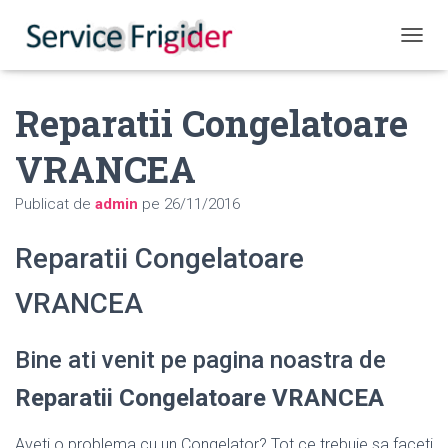
COMUT
Reparatii Congelatoare
VRANCEA
Publicat de
admin
pe
26/11/2016
Reparatii Congelatoare
VRANCEA
Bine ati venit pe pagina noastra de
Reparatii Congelatoare VRANCEA
Aveti o problema cu un Congelator? Tot ce trebuie sa faceti