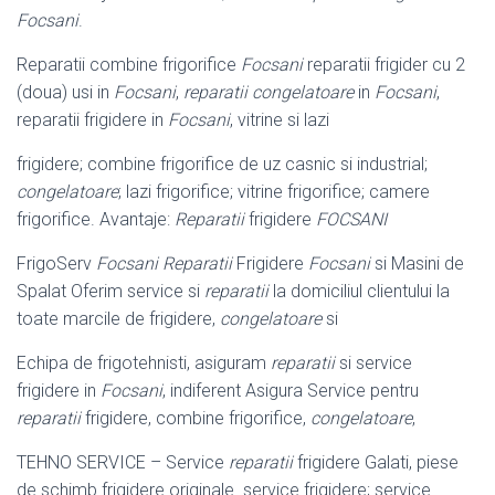
Focsani
.
Reparatii combine frigorifice
Focsani
reparatii frigider cu 2
(doua) usi in
Focsani
,
reparatii congelatoare
in
Focsani
,
reparatii frigidere in
Focsani
, vitrine si lazi
frigidere; combine frigorifice de uz casnic si industrial;
congelatoare
; lazi frigorifice; vitrine frigorifice; camere
frigorifice. Avantaje:
Reparatii
frigidere
FOCSANI
FrigoServ
Focsani Reparatii
Frigidere
Focsani
si Masini de
Spalat Oferim service si
reparatii
la domiciliul clientului la
toate marcile de frigidere,
congelatoare
si
Echipa de frigotehnisti, asiguram
reparatii
si service
frigidere in
Focsani
, indiferent Asigura Service pentru
reparatii
frigidere, combine frigorifice,
congelatoare
,
TEHNO SERVICE – Service
reparatii
frigidere Galati, piese
de schimb frigidere originale. service frigidere; service