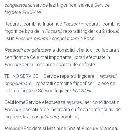
congelatoare
; service lazi frigorifice; service Service
frigidere
FOCSANI
Reparatii combine frigorifice
Focsani
– reparatii combine
frigorifice by side in
Focsani
, reparatii frigider cu 2 (doua)
usi in
Focsani
,
reparatii congelatoare
in Focs.
Reparatii congelatoare
la domiciliul clientului, cu factura si
certificat de Cele mai importante lucrari efectuate in
Focsani
pentru masini de spalat rufe defecte:.
TEHNO SERVICE – Service reparatii frigidere –
reparatii
congelatoare
– reparatii combine frigorifice – piese de
schimb frigidere Service frigidere
FOCSANI
CeluHomeService efectueaza
reparatii
aer conditionat in
Focsani
, operatiuni de Incarcam cu freon toate tipurile de:
frigidere, lazi,
congelatoare
, combine,
Reparatii
Frigidere si Masini de Spalat
Focsani
, Vrancea,