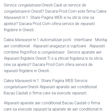
Service
congelatoare
Onesti Cauti un service de
congelatoare
in Onesti? Dacara Prod Com este firma Calea
Marasesti
nr.1. Share Pagina WEB si nu stii la cine sa
apelezi? Dacara Prod Com ofera servicii de
reparatii
frigidere in Onesti…
Calea
Marasesti
nr.1 Automatizari porti · Interfoane · Montaj
aer conditionat ·
Reparatii
aragazuri si cuptoare ·
Reparatii
combine frigorifice si
congelatoare
· Service aparate aer
Reparatii
frigidere Onesti Ti s-a stricat frigiderul si nu stii la
cine sa apelezi? Dacara Prod Com ofera servicii de
reparatii
frigidere in Onesti…
Calea
Marasesti
nr.1. Share Pagina WEB Service
congelatoare
Onesti
Reparatii
aparate aer conditionat
Bacau Cautati o firma care sa execute
reparatii
…
Reparatii
aparate aer conditionat Bacau Cautati o firma
care sa execute
reparatii
la aparate de aer conditionat in