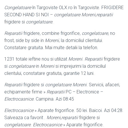
Congelatoare
în Targoviste OLX.ro în Targoviste. FRIGIDERE
SECOND HAND SI NOI –
congelatoare
Moreni
,
reparatii
frigidere si
congelatoare
.
Reparatii
frigidere, combine frigorifice,
congelatoare
, no
frost, side by side in
Moreni
, la domiciliul clientului.
Constatare gratuita. Mai multe detalii la telefon.
1231 totale ieftine nou si utilizat
Moreni
.
Reparatii
frigidere
si
congelatoare
in
Moreni
si imprejurimi la domiciliul
clientului, constatare gratiuta, garantie 12 luni.
Reparatii
frigidere si
congelatoare Moreni
. Servicii, afaceri,
echipamente firme »
Reparatii
PC – Electronice –
Electrocasnice
. Campina. Azi 08:45
Electrocasnice
» Aparate frigorifice. 50 lei. Baicoi. Azi 04:28.
Salveaza ca favorit .
Moreni
,
reparatii
frigidere si
congelatoare
.
Electrocasnice
» Aparate frigorifice.