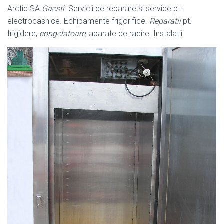
Arctic SA
Gaesti
. Servicii de reparare si service pt.
electrocasnice. Echipamente frigorifice.
Reparatii
pt.
frigidere,
congelatoare
, aparate de racire. Instalatii