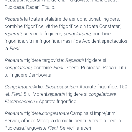
Pucioasa. Racari. Titu. b.
Reparatii
la toate instalatiile de aer conditionat, frigidere,
combine frigorifice, vitrine frigorifice din toata Constatari,
reparatii
, service la frigidere,
congelatoare
, combine
frigorifice, vitrine frigorifice, masini de Accident spectaculos
la
Fieni
.
Reparatii
frigidere targoviste:
Reparatii
frigidere si
congelatoare
, combine
Fieni
. Gaesti. Pucioasa. Racari. Titu.
b. Frigidere Dambovita
Congelatoare
Artic.
Electrocasnice
» Aparate frigorifice. 150
lei.
Fieni
. 5 iul Moreni,
reparatii
frigidere si
congelatoare
.
Electrocasnice
» Aparate frigorifice.
Reparatii
frigidere,
congelatoare
Campina si imprejurimi.
Servicii, afaceri Masaj la domiciliu pentru Varsta a treia in
Pucioasa,Targoviste,
Fieni
. Servicii, afaceri