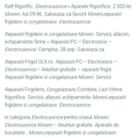
Raft frigorific.
Electrocasnice
» Aparate frigorifice. 2 500 lei.
Moreni
. Azi 09:46. Salveaza ca favorit
Moreni
,
reparatii
frigidere si
congelatoare
.
Electrocasnice
Reparatii
frigidere si
congelatoare Moreni
. Servicii, afaceri,
echipamente firme »
Reparatii
PC – Electronice –
Electrocasnice
. Campina. 28 sep. Salveaza ca
Reparatii
Frigid OLX.ro.
Reparatii
PC – Electronice –
Electrocasnice
– Anunturi gratuite –
reparatii
frigid .
Reparatii
frigidere si
congelatoare Moreni
. Servicii
Reparatii
Frigidere,
Congelatoare
, Combine, Lazi-Vitrine
frigorifice. Servicii, afaceri, echipamente
Moreni
,
reparatii
frigidere si
congelatoare
.
Electrocasnice
in categoria
Electrocasnice
pentru orasul
Moreni
.
Electrocasnice Moreni
– Anunturi gratuite. Aparate de
bucatarie .
Moreni
,
reparatii
frigidere si
congelatoare
.