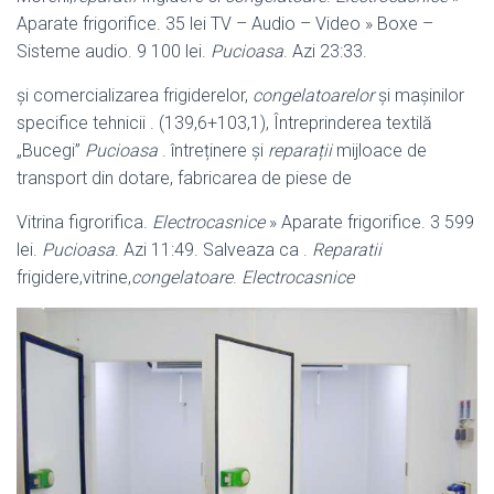
Aparate frigorifice. 35 lei TV – Audio – Video » Boxe –
Sisteme audio. 9 100 lei.
Pucioasa
. Azi 23:33.
și comercializarea frigiderelor,
congelatoarelor
și mașinilor
specifice tehnicii . (139,6+103,1), Întreprinderea textilă
„Bucegi”
Pucioasa
. întreținere și
reparații
mijloace de
transport din dotare, fabricarea de piese de
Vitrina figrorifica.
Electrocasnice
» Aparate frigorifice. 3 599
lei.
Pucioasa
. Azi 11:
49. Salveaza ca .
Reparatii
frigidere,vitrine,
congelatoare
.
Electrocasnice