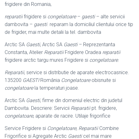
frigidere din Romania,
reparatii
frigidere si
congelatoare
–
gaesti
– alte servicii
dambovita –
gaesti
. reparam la domiciliul clientului orice tip
de frigider, mai multe detalii la tel. dambovita
Arctic SA
Gaesti
, Arctic SA
Gaesti
– Reprezentanta
Constanta, Atelier
Reparatii
Frigidere Oradea
reparatii
frigidere arctic targu mures Frigidere si
congelatoare
.
Reparatii
, service si distributie de aparate electrocasnice.
135200
GAESTI
România
Congelatoare
obisnuite si
congelatoare
la temperaturi joase.
Arctic SA
Gaesti
, firme din domeniul electric din judetul
Dambovita. Descriere: Servicii
Reparatii
pt. frigidere,
congelatoare
, aparate de racire. Utilaje frigorifice
Service Frigidere si
Congelatoare
,
Reparatii
Combine
Frigorifice si Agregate Arctic
Gaesti
cel mai mare