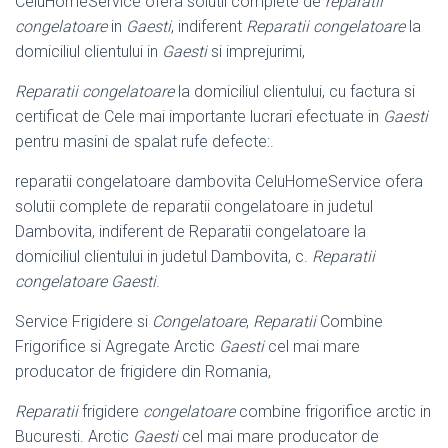
CeluHomeService ofera solutii complete de
reparatii
congelatoare
in
Gaesti
, indiferent
Reparatii congelatoare
la
domiciliul clientului in
Gaesti
si imprejurimi
,
Reparatii congelatoare
la domiciliul clientului, cu factura si
certificat de Cele mai importante lucrari efectuate in
Gaesti
pentru masini de spalat rufe defecte:.
reparatii congelatoare dambovita CeluHomeService ofera
solutii complete de reparatii congelatoare in judetul
Dambovita, indiferent de Reparatii congelatoare la
domiciliul clientului in judetul Dambovita, c.
Reparatii
congelatoare Gaesti
.
Service Frigidere si
Congelatoare
,
Reparatii
Combine
Frigorifice si Agregate Arctic
Gaesti
cel mai mare
producator de frigidere din Romania,
Reparatii
frigidere
congelatoare
combine frigorifice arctic in
Bucuresti. Arctic
Gaesti
cel mai mare producator de