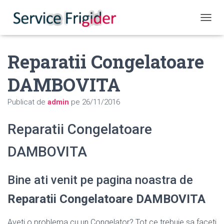
COMUT
Reparatii Congelatoare
DAMBOVITA
Publicat de
admin
pe
26/11/2016
Reparatii Congelatoare
DAMBOVITA
Bine ati venit pe pagina noastra de
Reparatii Congelatoare DAMBOVITA
Aveti o problema cu un Congelator? Tot ce trebuie sa faceti