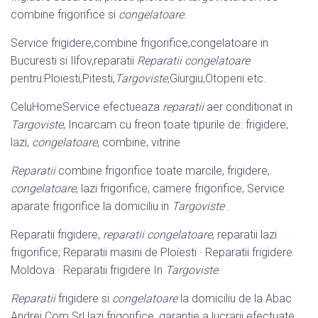
combine frigorifice si
congelatoare
.
Service frigidere,combine frigorifice,congelatoare in
Bucuresti si Ilfov,reparatii
Reparatii congelatoare
pentru:Ploiesti,Pitesti,
Targoviste
,Giurgiu,Otopeni etc.
CeluHomeService efectueaza
reparatii
aer conditionat in
Targoviste
, Incarcam cu freon toate tipurile de: frigidere,
lazi,
congelatoare
, combine, vitrine
Reparatii
combine frigorifice toate marcile, frigidere,
congelatoare
, lazi frigorifice, camere frigorifice, Service
aparate frigorifice la domiciliu in
Targoviste
.
Reparatii frigidere,
reparatii congelatoare
, reparatii lazi
frigorifice; Reparatii masini de Ploiesti · Reparatii frigidere
Moldova · Reparatii frigidere In
Targoviste
.
Reparatii
frigidere si
congelatoare
la domiciliu de la Abac
Andrei Com Srl lazi frigorifice, garantie a lucrarii efectuate