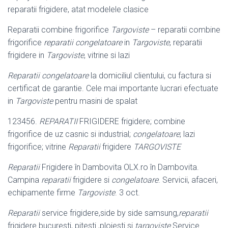
reparatii frigidere, atat modelele clasice
Reparatii combine frigorifice
Targoviste
– reparatii combine
frigorifice
reparatii congelatoare
in
Targoviste
, reparatii
frigidere in
Targoviste
, vitrine si lazi
Reparatii congelatoare
la domiciliul clientului, cu factura si
certificat de garantie. Cele mai importante lucrari efectuate
in
Targoviste
pentru masini de spalat
123456.
REPARATII
FRIGIDERE frigidere; combine
frigorifice de uz casnic si industrial;
congelatoare
; lazi
frigorifice; vitrine
Reparatii
frigidere
TARGOVISTE
Reparatii
Frigidere în Dambovita OLX.ro în Dambovita.
Campina
reparatii
frigidere si
congelatoare
. Servicii, afaceri,
echipamente firme
Targoviste
. 3 oct.
Reparatii
service frigidere,side by side samsung,
reparatii
frigidere bucuresti, pitesti ,ploiesti si
targoviste
.Service