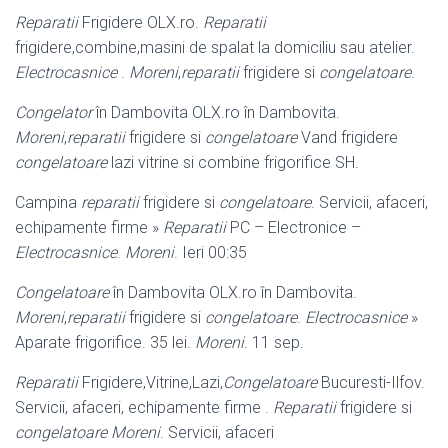
Reparatii
Frigidere OLX.ro.
Reparatii
frigidere,combine,masini de spalat la domiciliu sau atelier.
Electrocasnice
.
Moreni
,
reparatii
frigidere si
congelatoare
.
Congelator
în Dambovita OLX.ro în Dambovita.
Moreni
,
reparatii
frigidere si
congelatoare
Vand frigidere
congelatoare
lazi vitrine si combine frigorifice SH.
Campina
reparatii
frigidere si
congelatoare
. Servicii, afaceri,
echipamente firme »
Reparatii
PC – Electronice –
Electrocasnice
.
Moreni
. Ieri 00:35
Congelatoare
în Dambovita OLX.ro în Dambovita.
Moreni
,
reparatii
frigidere si
congelatoare
.
Electrocasnice
»
Aparate frigorifice. 35 lei.
Moreni
. 11 sep.
Reparatii
Frigidere,Vitrine,Lazi,
Congelatoare
Bucuresti-Ilfov.
Servicii, afaceri, echipamente firme .
Reparatii
frigidere si
congelatoare Moreni
. Servicii, afaceri