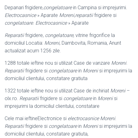
Depanari frigidere,
congelatoare
in Campina si imprejurimi.
Electrocasnice
» Aparate
Moreni
,
reparatii
frigidere si
congelatoare
.
Electrocasnice
» Aparate
Reparatii
frigidere,
congelatoare
, vitrine frigorifice la
domiciliul Locatia:
Moreni
, Dambovita, Romania, Anunt
actualizat acum 1256 zile.
1288 totale ieftine nou si utilizat Case de vanzare
Moreni
.
Reparatii
frigidere si
congelatoare
in
Moreni
si imprejurimi la
domiciliul clientului, constatare gratiuta
1322 totale ieftine nou si utilizat Case de inchiriat
Moreni
–
olx.ro.
Reparatii
frigidere si
congelatoare
in
Moreni
si
imprejurimi la domiciliul clientului, constatare
Cele mai ieftineElectronice si
electrocasnice Moreni
.
Reparatii
frigidere si
congelatoare
in
Moreni
si imprejurimi la
domiciliul clientului, constatare gratiuta,