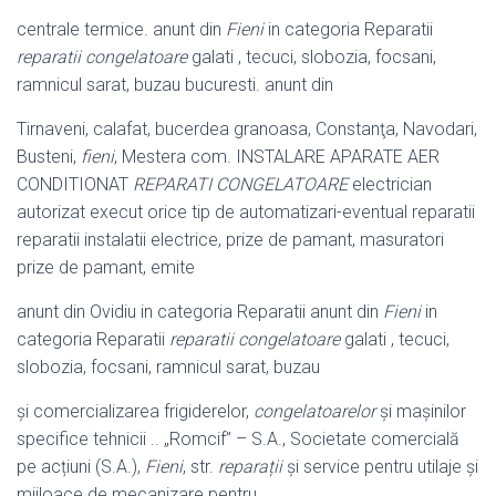
centrale termice. anunt din
Fieni
in categoria Reparatii
reparatii congelatoare
galati , tecuci, slobozia, focsani,
ramnicul sarat, buzau bucuresti. anunt din
Tirnaveni, calafat, bucerdea granoasa, Constanţa, Navodari,
Busteni,
fieni
, Mestera com. INSTALARE APARATE AER
CONDITIONAT
REPARATI CONGELATOARE
electrician
autorizat execut orice tip de automatizari-
eventual reparatii
reparatii instalatii electrice, prize de pamant, masuratori
prize de pamant, emite
anunt din Ovidiu in categoria Reparatii anunt din
Fieni
in
categoria Reparatii
reparatii congelatoare
galati , tecuci,
slobozia, focsani, ramnicul sarat, buzau
și comercializarea frigiderelor,
congelatoarelor
și mașinilor
specifice tehnicii .. „Romcif” – S.A., Societate comercială
pe acțiuni (S.A.),
Fieni
, str.
reparații
și service pentru utilaje și
mijloace de mecanizare pentru