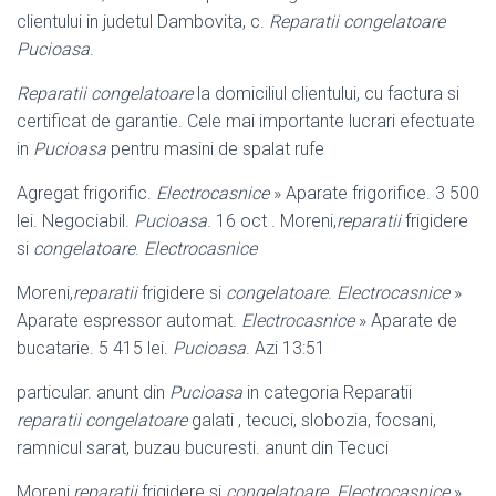
clientului in judetul Dambovita, c.
Reparatii congelatoare
Pucioasa
.
Reparatii congelatoare
la domiciliul clientului, cu factura si
certificat de garantie. Cele mai importante lucrari efectuate
in
Pucioasa
pentru masini de spalat rufe
Agregat frigorific.
Electrocasnice
» Aparate frigorifice. 3 500
lei. Negociabil.
Pucioasa
. 16 oct . Moreni,
reparatii
frigidere
si
congelatoare
.
Electrocasnice
Moreni,
reparatii
frigidere si
congelatoare
.
Electrocasnice
»
Aparate espressor automat.
Electrocasnice
» Aparate de
bucatarie. 5 415 lei.
Pucioasa
. Azi 13:51
particular. anunt din
Pucioasa
in categoria Reparatii
reparatii congelatoare
galati , tecuci, slobozia, focsani,
ramnicul sarat, buzau bucuresti. anunt din Tecuci
Moreni,
reparatii
frigidere si
congelatoare
.
Electrocasnice
»