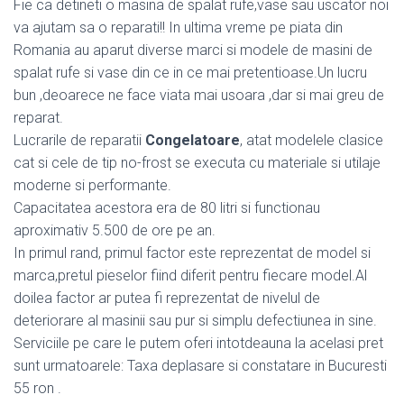
Fie ca detineti o masina de spalat rufe,vase sau uscator noi
va ajutam sa o reparati!! In ultima vreme pe piata din
Romania au aparut diverse marci si modele de masini de
spalat rufe si vase din ce in ce mai pretentioase.Un lucru
bun ,deoarece ne face viata mai usoara ,dar si mai greu de
reparat.
Lucrarile de reparatii
Congelatoare
, atat modelele clasice
cat si cele de tip no-frost se executa cu materiale si utilaje
moderne si performante.
Capacitatea acestora era de 80 litri si functionau
aproximativ 5.500 de ore pe an.
In primul rand, primul factor este reprezentat de model si
marca,pretul pieselor fiind diferit pentru fiecare model.Al
doilea factor ar putea fi reprezentat de nivelul de
deteriorare al masinii sau pur si simplu defectiunea in sine.
Serviciile pe care le putem oferi intotdeauna la acelasi pret
sunt urmatoarele: Taxa deplasare si constatare in Bucuresti
55 ron .