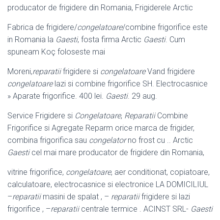
producator de frigidere din Romania, Frigiderele Arctic
Fabrica de frigidere/
congelatoare
/combine frigorifice este
in Romania la
Gaesti
, fosta firma Arctic
Gaesti
. Cum
spuneam Koç foloseste mai
Moreni,
reparatii
frigidere si
congelatoare
Vand frigidere
congelatoare
lazi si combine frigorifice SH. Electrocasnice
» Aparate frigorifice. 400 lei.
Gaesti
. 29 aug.
Service Frigidere si
Congelatoare
,
Reparatii
Combine
Frigorifice si Agregate Reparm orice marca de frigider,
combina frigorifica sau
congelator
no frost cu .. Arctic
Gaesti
cel mai mare producator de frigidere din Romania,
vitrine frigorifice,
congelatoare
, aer conditionat, copiatoare,
calculatoare, electrocasnice si electronice LA DOMICILIUL
–
reparatii
masini de spalat , –
reparatii
frigidere si lazi
frigorifice , –
reparatii
centrale termice . ACINST SRL-
Gaesti