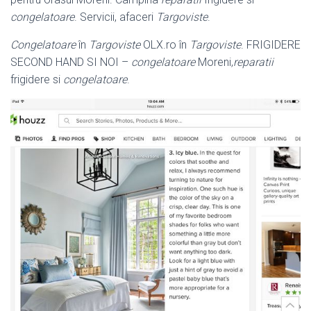
congelatoare
. Servicii, afaceri
Targoviste
.
Congelatoare
în
Targoviste
OLX.ro în
Targoviste
. FRIGIDERE
SECOND HAND SI NOI –
congelatoare
Moreni,
reparatii
frigidere si
congelatoare
.