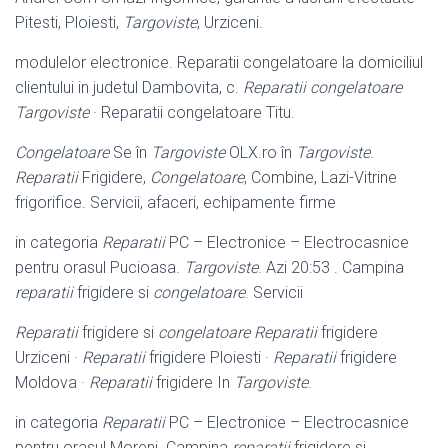
Pitesti, Ploiesti,
Targoviste
, Urziceni.
modulelor electronice. Reparatii congelatoare la domiciliul
clientului in judetul Dambovita, c.
Reparatii congelatoare
Targoviste
· Reparatii congelatoare Titu.
Congelatoare
Se în
Targoviste
OLX.ro în
Targoviste
.
Reparatii
Frigidere,
Congelatoare
, Combine, Lazi-Vitrine
frigorifice. Servicii, afaceri, echipamente firme
in categoria
Reparatii
PC – Electronice – Electrocasnice
pentru orasul Pucioasa.
Targoviste
. Azi 20:53 . Campina
reparatii
frigidere si
congelatoare
. Servicii
Reparatii
frigidere si
congelatoare
Reparatii
frigidere
Urziceni ·
Reparatii
frigidere Ploiesti ·
Reparatii
frigidere
Moldova ·
Reparatii
frigidere In
Targoviste
.
in categoria
Reparatii
PC – Electronice – Electrocasnice
pentru orasul Moreni. Campina
reparatii
frigidere si