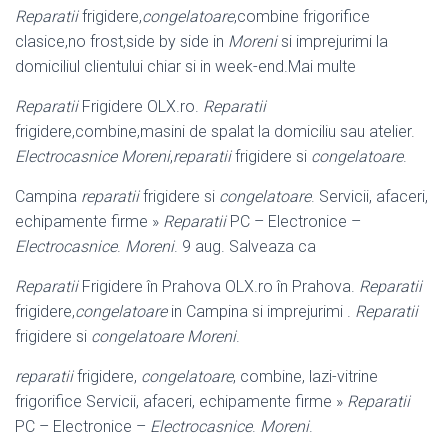
Reparatii
frigidere,
congelatoare
,combine frigorifice
clasice,no frost,side by side in
Moreni
si imprejurimi la
domiciliul clientului chiar si in week-end.Mai multe
Reparatii
Frigidere OLX.ro.
Reparatii
frigidere,combine,masini de spalat la domiciliu sau atelier.
Electrocasnice
Moreni
,
reparatii
frigidere si
congelatoare
.
Campina
reparatii
frigidere si
congelatoare
. Servicii, afaceri,
echipamente firme »
Reparatii
PC – Electronice –
Electrocasnice
.
Moreni
. 9 aug. Salveaza ca
Reparatii
Frigidere în Prahova OLX.ro în Prahova.
Reparatii
frigidere,
congelatoare
in Campina si imprejurimi .
Reparatii
frigidere si
congelatoare Moreni
.
reparatii
frigidere,
congelatoare
, combine, lazi-vitrine
frigorifice Servicii, afaceri, echipamente firme »
Reparatii
PC – Electronice –
Electrocasnice
.
Moreni
.