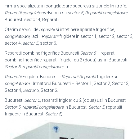
Firma specializata in congelatoare bucuresti si zonele limitrofe.
Reparatii congelatoare
Bucuresti
sector 5
,
Reparatii congelatoare
Bucuresti sector 4, Reparatii
Oferim servicii de
reparatii
si intretinere aparate frigorifice,
congelatoare
, lazi –
Reparatii
frigidere in sector 1, sector 2, sector 3,
sector 4,
sector 5
, sector 6.
Reparatii combine frigorifice Bucuresti
Sector 5
– reparatii
combine frigorifice reparatii frigider cu 2 (doua) usi in Bucuresti
Sector 5
,
reparatii congelatoare
in
Reparatii
Frigidere Bucuresti ·
Reparatii
Reparatii
frigidere si
congelatoare
. Urmatorul Bucuresti – Sector 1, Sector 2, Sector 3,
Sector 4,
Sector 5
, Sector 6.
Bucuresti
Sector 5
, reparatii frigider cu 2 (doua) usi in Bucuresti
Sector 5
,
reparatii congelatoare
in Bucuresti
Sector 5
, reparatii
frigidere in Bucuresti
Sector 5
,