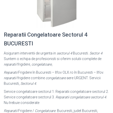
Reparatii Congelatoare Sectorul 4
BUCURESTI
Asiguram interventii de urgenta in
sectorul 4
Bucuresti.
Sector 4
Suntem o echipa de profesionisti si oferim solutii complete de
reparatii
frigidere,
congelatoare
,
Reparatii
Frigidere în Bucuresti – Ilfov OLX.ro în Bucuresti – Ilfov.
reparatii
frigidere combine
congelatoare
aere URGENT. Servicii
Bucuresti,
Sectorul 4
.
Service congelatoare sectorul 1. Reparatii congelatoare sectorul 2.
Service congelatoare sectorul 3.
Reparatii congelatoare sectorul 4
.
Nu trebuie considerate
Reparatii
Frigidere /
Congelatoare
. Bucuresti, judet Bucuresti,