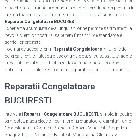
performante, astfel ca un Congelator necesita multa experienta si
o colaborare stransa si continuua cu marii producatori pentru a fi
la zi cu toate noutatile in domeniul reparatiilor si al substitutelor.
Reparatii Congelatoare BUCURESTI
Experienta acumulata de-a lungul anilor ne permite sa fim atenti la
nevoile clientilor nostrii si sa putem fi mandrii de standardele
serviciilor prestate.
Tocmai de aceea oferim
Reparatii Congelatoare
in functie de
cererea clientilor, atat cu piese originale cat si cu substitute, acolo
unde este cazul si nu afecteaza deloc functionarea in conditii
optime a aparatului electrocasnic reparat de compania noastra.
Reparatii Congelatoare
BUCURESTI
Interventii
Reparatii Congelatoare BUCURESTI
: simple: inlocuire
termostat, placa electronica, microintrerupatoare, garnituri, lampi
Ne deplasam in: Cornetu-Branesti-Otopeni-Mihailesti-Bragadiru-
Snagov-Tunari-Voluntari-Balotesti-Mogosoaia-Glina-Jilava-