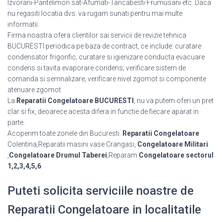
Izvorani-Pantelimon sat-Afumati-Tancabesti-Frumusani etc. Daca
nu regasiti locatia dvs. va rugam sunati pentru mai multe
informatii.
Firma noastra ofera clientilor sai servicii de revizie tehnica
BUCURESTI periodica pe baza de contract, ce include: curatare
condensator frigorific; curatare si igienizare conducta evacuare
condens si tavita evaporare condens; verificare sistem de
comanda si semnalizare; verificare nivel zgomot si componente
atenuare zgomot
La
Reparatii Congelatoare BUCURESTI
, nu va putem oferi un pret
clar si fix, deoarece acesta difera in functie de fiecare aparat in
parte.
Acoperim toate zonele din Bucuresti.
Reparatii Congelatoare
Colentina,Reparatii masini vase Crangasi,
Congelatoare Militari
,
Congelatoare Drumul Taberei
,Reparam
Congelatoare sectorul
1,2,3,4,5,6
Puteti solicita serviciile noastre de
Reparatii Congelatoare in localitatile