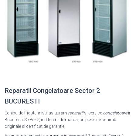
Reparatii Congelatoare Sector 2
BUCURESTI
Echipa de frigotehnisti, asiguram
reparatii
si service
congelatoare
in
Bucuresti
Sector 2
, indiferent de marca, cu piese de schimb
originale si certificat de garantie
Asiguram interventii de urgenta in
sectorul 2
Bucuresti.
Sector 2