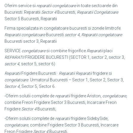
Oferim service si
reparatii congelatoare
in toate sectoarele din
Bucuresti: Reparatii
Sector 4
Bucuresti,
Reparatii Congelatoare
Sector 5 Bucuresti, Reparatii
Firma specializata in congelatoare bucuresti si zonele limitrofe.
Reparatii congelatoare
Bucuresti
sector 4
,
Reparatii congelatoare
Bucuresti sector 3, Reparatii
SERVICE
congelatoare
si combine frigorifice.
Reparatii
placi
REPARATII
FRIGIDERE BUCURESTI (SECTOR 1, sector 2, sector 3,
sector 4
, sector 5, sector 6)
Reparatii
Frigidere Bucuresti ·
Reparatii
Reparatii
frigidere si
congelatoare
. Urmatorul Bucuresti – Sector 1, Sector 2, Sector 3,
Sector 4
, Sector 5, Sector 6.
-Oferim solutii complete de
reparatii
frigidere Ariston,
congelatoare
,
combine Freon Frigidere Sector 3 Bucuresti, Incarcare Freon
Frigidere
Sector 4
Bucuresti,
-Oferim solutii complete de
reparatii
frigidere SidebySide,
congelatoare
, combine Frigidere Sector 3 Bucuresti, Incarcare
Freon Frigidere
Sector 4
Bucuresti,