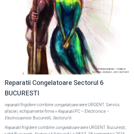
Reparatii Congelatoare Sectorul 6
BUCURESTI
reparatii
frigidere combine
congelatoare
aere URGENT. Servicii,
afaceri, echipamente firme »
Reparatii
PC – Electronice –
Electrocasnice
. Bucuresti,
Sectorul 6
.
Reparatii
frigidere combine
congelatoare
aere URGENT. Bucuresti,
judet Bucuresti,
Sectorul 6
Adaugat La 08:53, 18 septembrie 2016,