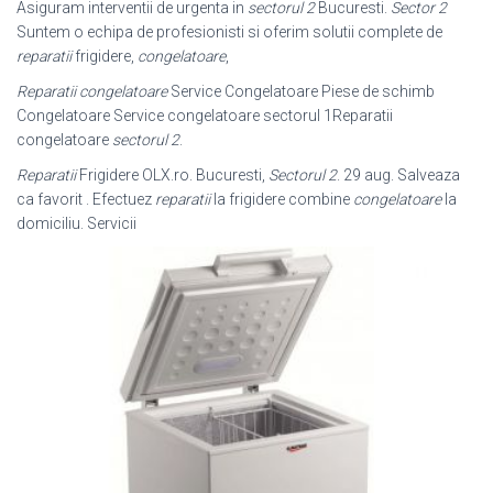
Asiguram interventii de urgenta in
sectorul 2
Bucuresti.
Sector 2
Suntem o echipa de profesionisti si oferim solutii complete de
reparatii
frigidere,
congelatoare
,
Reparatii congelatoare
Service Congelatoare Piese de schimb
Congelatoare Service congelatoare sectorul 1Reparatii
congelatoare
sectorul 2
.
Reparatii
Frigidere OLX.ro. Bucuresti,
Sectorul 2
. 29 aug. Salveaza
ca favorit . Efectuez
reparatii
la frigidere combine
congelatoare
la
domiciliu. Servicii