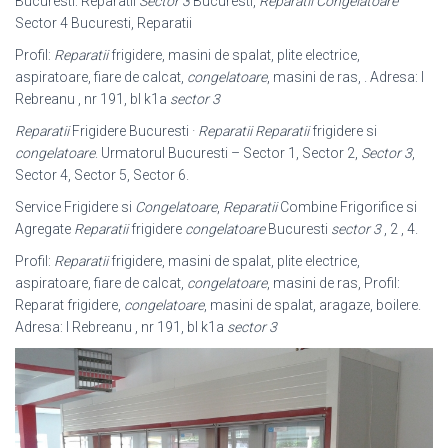
Bucuresti: Reparatii
Sector 3
Bucuresti,
Reparatii Congelatoare
Sector 4 Bucuresti, Reparatii
Profil:
Reparatii
frigidere, masini de spalat, plite electrice,
aspiratoare, fiare de calcat,
congelatoare
, masini de ras, . Adresa: I
Rebreanu , nr 191, bl k1a
sector 3
Reparatii
Frigidere Bucuresti ·
Reparatii
Reparatii
frigidere si
congelatoare
. Urmatorul Bucuresti – Sector 1, Sector 2,
Sector 3
,
Sector 4, Sector 5, Sector 6.
Service Frigidere si
Congelatoare
,
Reparatii
Combine Frigorifice si
Agregate
Reparatii
frigidere
congelatoare
Bucuresti
sector 3
, 2 , 4.
Profil:
Reparatii
frigidere, masini de spalat, plite electrice,
aspiratoare, fiare de calcat,
congelatoare
, masini de ras, Profil:
Reparat frigidere,
congelatoare
, masini de spalat, aragaze, boilere.
Adresa: I Rebreanu , nr 191, bl k1a
sector 3