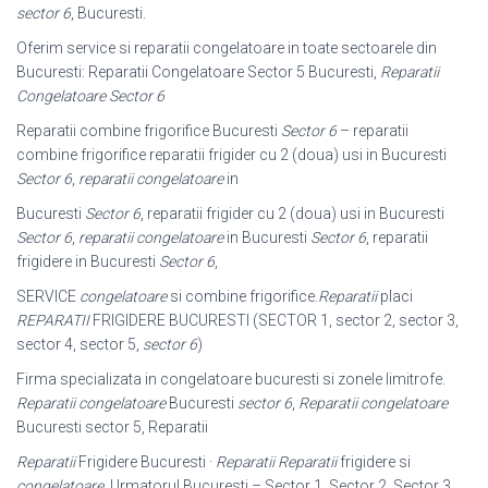
sector 6
, Bucuresti.
Oferim service si reparatii congelatoare in toate sectoarele din
Bucuresti: Reparatii Congelatoare Sector 5 Bucuresti,
Reparatii
Congelatoare Sector 6
Reparatii combine frigorifice Bucuresti
Sector 6
– reparatii
combine frigorifice reparatii frigider cu 2 (doua) usi in Bucuresti
Sector 6
,
reparatii congelatoare
in
Bucuresti
Sector 6
, reparatii frigider cu 2 (doua) usi in Bucuresti
Sector 6
,
reparatii congelatoare
in Bucuresti
Sector 6
, reparatii
frigidere in Bucuresti
Sector 6
,
SERVICE
congelatoare
si combine frigorifice.
Reparatii
placi
REPARATII
FRIGIDERE BUCURESTI (SECTOR 1, sector 2, sector 3,
sector 4, sector 5,
sector 6
)
Firma specializata in congelatoare bucuresti si zonele limitrofe.
Reparatii congelatoare
Bucuresti
sector 6
,
Reparatii congelatoare
Bucuresti sector 5, Reparatii
Reparatii
Frigidere Bucuresti ·
Reparatii
Reparatii
frigidere si
congelatoare
. Urmatorul Bucuresti – Sector 1, Sector 2, Sector 3,