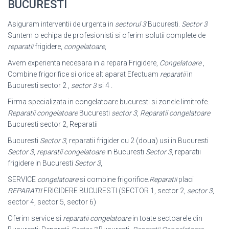
BUCURESTI
Asiguram interventii de urgenta in
sectorul 3
Bucuresti.
Sector 3
Suntem o echipa de profesionisti si oferim solutii complete de
reparatii
frigidere,
congelatoare
,
Avem experienta necesara in a repara Frigidere,
Congelatoare
,
Combine frigorifice si orice alt aparat Efectuam
reparatii
in
Bucuresti sector 2 ,
sector 3
si 4 .
Firma specializata in congelatoare bucuresti si zonele limitrofe.
Reparatii congelatoare
Bucuresti
sector 3
,
Reparatii congelatoare
Bucuresti sector 2, Reparatii
Bucuresti
Sector 3
, reparatii frigider cu 2 (doua) usi in Bucuresti
Sector 3
,
reparatii congelatoare
in Bucuresti
Sector 3
, reparatii
frigidere in Bucuresti
Sector 3
,
SERVICE
congelatoare
si combine frigorifice.
Reparatii
placi
REPARATII
FRIGIDERE BUCURESTI (SECTOR 1, sector 2,
sector 3
,
sector 4, sector 5, sector 6)
Oferim service si
reparatii congelatoare
in toate sectoarele din