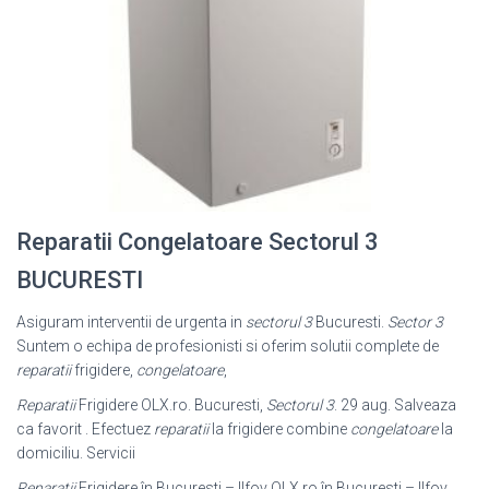
Reparatii Congelatoare Sectorul 3
BUCURESTI
Asiguram interventii de urgenta in
sectorul 3
Bucuresti.
Sector 3
Suntem o echipa de profesionisti si oferim solutii complete de
reparatii
frigidere,
congelatoare
,
Reparatii
Frigidere OLX.ro. Bucuresti,
Sectorul 3
. 29 aug. Salveaza
ca favorit . Efectuez
reparatii
la frigidere combine
congelatoare
la
domiciliu. Servicii
Reparatii
Frigidere în Bucuresti – Ilfov OLX.ro în Bucuresti – Ilfov.