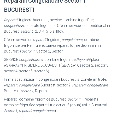
Reparatii Congelatoare Sector 1
BUCURESTI
Reparatii
frigidere bucuresti, service combine frigorifice,
congelatoare
, aparate frigorifice. Oferim service aer conditionat in
Bucuresti
sector 1
, 2, 3, 4, 5 ,6 si Ilfov.
Oferim servicii de
reparatii
frigidere,
congelatoare
, combine
frigorifice, aer Pentru efectuarea reparatiilor, ne deplasam in
București (
Sector 1
, Sector 2, Sector
SERVICE
congelatoare
si combine frigorifice.
Reparatii
placi
REPARATII
FRIGIDERE BUCURESTI (
SECTOR 1
, sector 2, sector 3,
sector 4, sector 5, sector 6)
Firma specializata in congelatoare bucuresti si zonele limitrofe.
Reparatii congelatoare
Bucuresti sector 2,
Reparatii congelatoare
Bucuresti
sector 1
, Reparatii
Reparatii combine frigorifice Bucuresti
Sector 1
– reparatii
combine frigorifice reparatii frigider cu 2 (doua) usi in Bucuresti
Sector 1
,
reparatii congelatoare
in