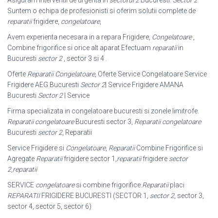
Suntem o echipa de profesionisti si oferim solutii complete de
reparatii
frigidere,
congelatoare
,
Avem experienta necesara in a repara Frigidere,
Congelatoare
,
Combine frigorifice si orice alt aparat Efectuam
reparatii
in
Bucuresti
sector 2
, sector 3 si 4 .
Oferte
Reparatii Congelatoare
, Oferte Service Congelatoare Service
Frigidere AEG Bucuresti
Sector 2
| Service Frigidere AMANA
Bucuresti
Sector 2
| Service
Firma specializata in congelatoare bucuresti si zonele limitrofe.
Reparatii congelatoare
Bucuresti sector 3,
Reparatii congelatoare
Bucuresti
sector 2
, Reparatii
Service Frigidere si
Congelatoare
,
Reparatii
Combine Frigorifice si
Agregate
Reparatii
frigidere sector 1,
reparatii
frigidere
sector
2
,
reparatii
SERVICE
congelatoare
si combine frigorifice.
Reparatii
placi
REPARATII
FRIGIDERE BUCURESTI (SECTOR 1,
sector 2
, sector 3,
sector 4, sector 5, sector 6)