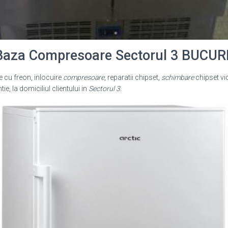
 Baza Compresoare Sectorul 3 BUCUR
cu freon, inlocuire
compresoare
, reparatii chipset,
schimbare
chipset vi
ie, la domiciliul clientului in
Sectorul 3
.