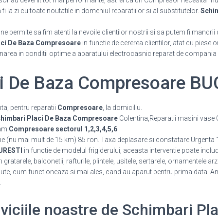
or au devenit tot mai performante, astfel ca un Compresor necesita mul
 la zi cu toate noutatile in domeniul reparatiilor si al substitutelor.
Schi
 permite sa fim atenti la nevoile clientilor nostrii si sa putem fi mandrii 
aci De Baza Compresoare
in functie de cererea clientilor, atat cu piese 
onarea in conditii optime a aparatului electrocasnic reparat de compania
ci De Baza Compresoare B
a, pentru reparatii
Compresoare
, la domiciliu.
himbari Placi De Baza Compresoare
Colentina,Reparatii masini vase
ram
Compresoare sectorul 1,2,3,4,5,6
ie (nu mai mult de 15 km) 85 ron. Taxa deplasare si constatare Urgenta 
URESTI
in functie de modelul frigiderului, aceasta interventie poate incl
atarele, balconetii, rafturile, plintele, usitele, sertarele, ornamentele ar
e, cum functioneaza si mai ales, cand au aparut pentru prima data. Am 
.
erviciile noastre de Schimbari Pl