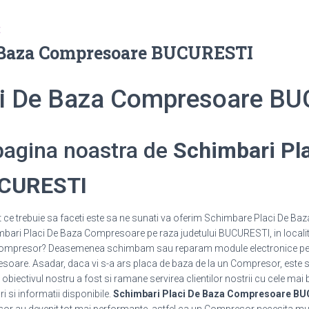
E
 Baza Compresoare BUCURESTI
ci De Baza Compresoare B
 pagina noastra de
Schimbari Pl
UCURESTI
e trebuie sa faceti este sa ne sunati va oferim Schimbare Placi De Baza 
mbari Placi De Baza Compresoare pe raza judetului BUCURESTI, in localitat
un Compresor? Deasemenea schimbam sau reparam module electronice 
are. Asadar, daca vi s-a ars placa de baza de la un Compresor, este suf
 obiectivul nostru a fost si ramane servirea clientilor nostrii cu cele mai 
uri si informatii disponibile.
Schimbari Placi De Baza Compresoare B