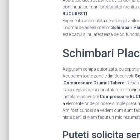
Aparatele electrocasnice de tip Compres
continuua cu marii producatori pentru a fi
BUCURESTI
Experienta acumulata de-a lungul anilor ne
Tocmai de aceea oferim
Schimbari Pl
este cazul si nu afecteaza deloc functi
Schimbari Pla
Asiguram echipa autorizata, cu experient
Acoperim toate zonele din Bucuresti.
Sc
,
Compresoare Drumul Taberei
,Repa
Taxa deplasare si constatare in Provinc
Instalare accesorii
Compresoare BUC
a elementelor de prindere simple precum gr
Am fost curiosi sa vedem cum sunt facut
niste carti si v-am facut un mic rezumat
Puteti solicita s