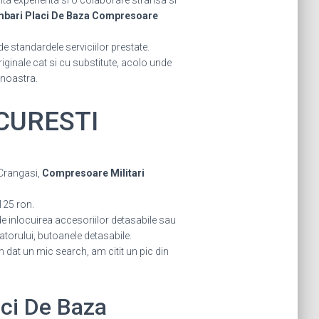
ta experienta si o colaborare stransa si
mbari Placi De Baza Compresoare
de standardele serviciilor prestate.
originale cat si cu substitute, acolo unde
 noastra.
UCURESTI
 Crangasi,
Compresoare Militari
125 ron.
ude inlocuirea accesoriilor detasabile sau
zatorului, butoanele detasabile.
dat un mic search, am citit un pic din
aci De Baza