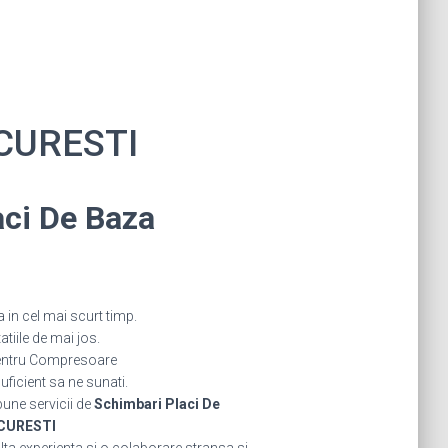
UCURESTI
aci De Baza
in cel mai scurt timp.
iile de mai jos.
pentru Compresoare
icient sa ne sunati.
bune servicii de
Schimbari Placi De
UCURESTI