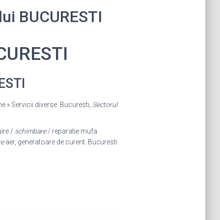
tului BUCURESTI
UCURESTI
ESTI
me » Servicii diverse. Bucuresti,
Sectorul
ire /
schimbare
/ reparatie mufa
re
aer, generatoare de curent. Bucuresti