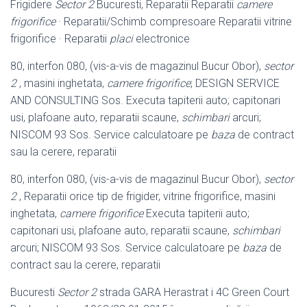
Frigidere
Sector 2
Bucuresti, Reparatii Reparatii
camere
frigorifice
· Reparatii/Schimb compresoare Reparatii vitrine
frigorifice · Reparatii
placi
electronice
80, interfon 080, (vis-a-vis de magazinul Bucur Obor),
sector
2
, masini inghetata,
camere frigorifice
; DESIGN SERVICE
AND CONSULTING Sos. Executa tapiterii auto; capitonari
usi, plafoane auto, reparatii scaune,
schimbari
arcuri;
NISCOM 93 Sos. Service calculatoare pe
baza
de contract
sau la cerere
, reparatii
80, interfon 080, (vis-a-vis de magazinul Bucur Obor),
sector
2
, Reparatii orice tip de frigider, vitrine frigorifice, masini
inghetata,
camere frigorifice
Executa tapiterii auto;
capitonari usi, plafoane auto, reparatii scaune,
schimbari
arcuri; NISCOM 93 Sos. Service calculatoare pe
baza
de
contract sau la cerere, reparatii
Bucuresti
Sector 2
strada GARA Herastrat i 4C Green Court