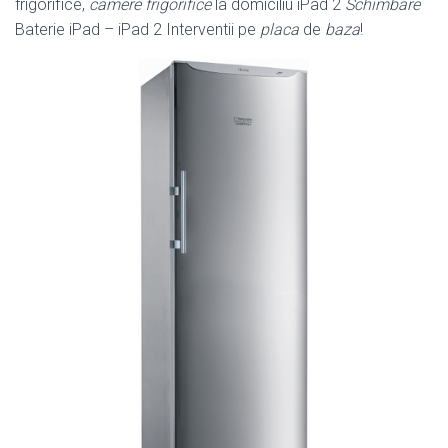
frigorifice,
camere frigorifice
la domiciliu iPad 2
Schimbare
Baterie iPad – iPad 2 Interventii pe
placa
de
baza
!