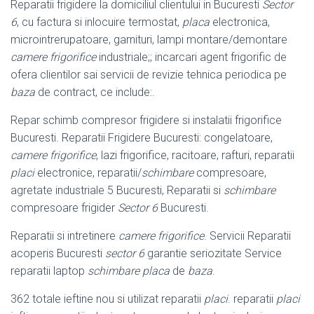
Reparatii frigidere la domiciliul clientului in Bucuresti
Sector
6
, cu factura si inlocuire termostat,
placa
electronica,
microintrerupatoare, garnituri, lampi montare/demontare
camere frigorifice
industriale;; incarcari agent frigorific de
ofera clientilor sai servicii de revizie tehnica periodica pe
baza
de contract, ce include:.
Repar schimb compresor frigidere si instalatii frigorifice
Bucuresti. Reparatii Frigidere Bucuresti: congelatoare,
camere frigorifice
, lazi frigorifice, racitoare, rafturi, reparatii
placi
electronice, reparatii/
schimbare
compresoare,
agretate industriale 5 Bucuresti, Reparatii si
schimbare
compresoare frigider
Sector 6
Bucuresti.
Reparatii si intretinere
camere frigorifice
. Servicii Reparatii
acoperis Bucuresti
sector 6
garantie seriozitate Service
reparatii laptop
schimbare placa
de
baza
.
362 totale ieftine nou si utilizat reparatii
placi
. reparatii
placi