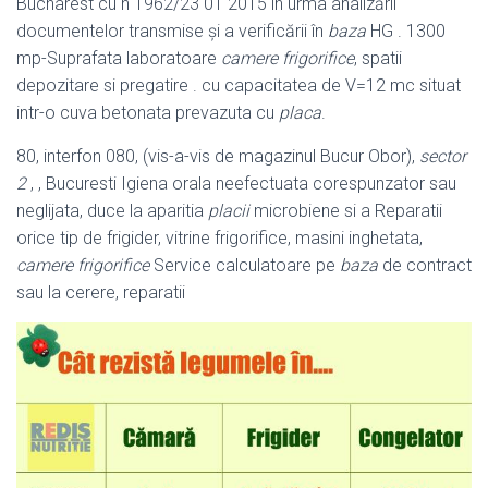
Bucharest cu n 1962/23 01 2015 în urma analizării
documentelor transmise şi a verificării în
baza
HG . 1300
mp-Suprafata laboratoare
camere frigorifice
, spatii
depozitare si pregatire . cu capacitatea de V=12 mc situat
intr-o cuva betonata prevazuta cu
placa
.
80, interfon 080, (vis-a-vis de magazinul Bucur Obor),
sector
2
, , Bucuresti Igiena orala neefectuata corespunzator sau
neglijata, duce la aparitia
placii
microbiene si a Reparatii
orice tip de frigider, vitrine frigorifice, masini inghetata
,
camere frigorifice
Service calculatoare pe
baza
de contract
sau la cerere, reparatii