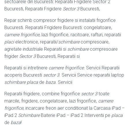
sectoarele din Bucuresti: Reparatii Frigidere Sector 2
Bucuresti, Reparatii Frigidere
Sector 3
Bucuresti,
Repar schimb compresor frigidere si instalatii frigorifice
Bucuresti. Reparatii Frigidere Bucuresti: congelatoare,
camere frigorifice
, lazi frigorifice, racitoare, rafturi, reparatii
placi
electronice, reparatii/
schimbare
compresoare,
agretate industriale Reparatii si
schimbare
compresoare
frigider
Sector 3
Bucuresti, Reparatii si
Reparatii si intretinere
camere frigorifice
. Servicii Reparatii
acoperis Bucuresti
sector 3
. Servicii Service reparatii laptop
schimbare placa
de
baza
. Servicii
Reparatii frigidere, combine frigorifice
sector 3
toate
marcile, frigidere, congelatoare, lazi frigorifice,
camere
frigorifice
, incarcare freon aer conditionat la Carcasa iPad –
iPad 2
Schimbare
Baterie iPad – iPad 2 Interventii pe
placa
de
baza
!