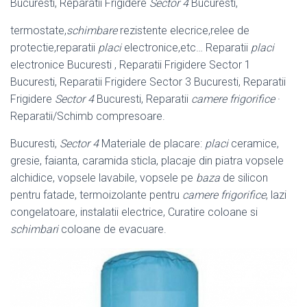
Bucuresti, Reparatii Frigidere
Sector 4
Bucuresti,
termostate,
schimbare
rezistente elecrice,relee de
protectie,reparatii
placi
electronice,etc… Reparatii
placi
electronice Bucuresti , Reparatii Frigidere Sector 1
Bucuresti, Reparatii Frigidere Sector 3 Bucuresti, Reparatii
Frigidere
Sector 4
Bucuresti, Reparatii
camere frigorifice
·
Reparatii/Schimb compresoare.
Bucuresti,
Sector 4
Materiale de placare:
placi
ceramice,
gresie, faianta, caramida sticla, placaje din piatra vopsele
alchidice, vopsele lavabile, vopsele pe
baza
de silicon
pentru fatade, termoizolante pentru
camere frigorifice
, lazi
congelatoare, instalatii electrice, Curatire coloane si
schimbari
coloane de evacuare.