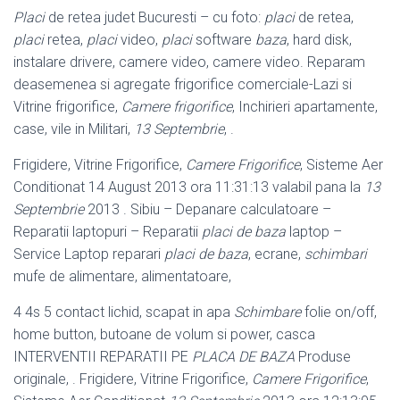
Placi
de retea judet Bucuresti – cu foto:
placi
de retea,
placi
retea,
placi
video,
placi
software
baza
, hard disk,
instalare drivere, camere video, camere video. Reparam
deasemenea si agregate frigorifice comerciale-Lazi si
Vitrine frigorifice,
Camere frigorifice
, Inchirieri apartamente,
case, vile in Militari,
13 Septembrie
, .
Frigidere, Vitrine Frigorifice,
Camere Frigorifice
, Sisteme Aer
Conditionat 14 August 2013 ora 11:31:13 valabil pana la
13
Septembrie
2013 . Sibiu – Depanare calculatoare –
Reparatii laptopuri – Reparatii
placi de baza
laptop –
Service Laptop reparari
placi de baza
, ecrane,
schimbari
mufe de alimentare, alimentatoare,
4 4s 5 contact lichid, scapat in apa
Schimbare
folie on/off,
home button, butoane de volum si power, casca
INTERVENTII REPARATII PE
PLACA DE BAZA
Produse
originale, . Frigidere, Vitrine Frigorifice,
Camere Frigorifice
,