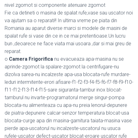
nivel zgomot si componente atenuare zgomot
Fie ca detineti o masina de spalat rufe,vase sau uscator noi
va ajutam sa o reparati!! In ultima vreme pe piata din
Romania au aparut diverse marci si modele de masini de
spalat rufe si vase din ce in ce mai pretentioase.Un lucru
bun ,deoarece ne face viata mai usoara ,dar si mai greu de
reparat.
o
Camera Frigorifica
nu evacueaza apa-masina nu se
aprinde-zgomot la spalare-zgomot la centrifugare-nu
dizolva sarea-nu incalzeste apa-usa blocata-rufe murdare-
leduri intermitente-erori afisare-f1-f2-f3-f4-f5-f6-f7-f8-f9-f10-
f11-f12-f13-f14-f15-sare siguranta-tambur inox blocat-
tamburul nu invarte-programatorul merge singur-pompa
blocata-nu alimenteaza cu apa-nu preia lenorul-depunere
de piatra-depunere calcar-senzor temperatura blocat-usa
blocata-curge apa din masina-garnitura taiata-masina vase
pierde apa-uscatorul nu incalzeste-uscatorul nu usuca
rufele-uscator defect-uscator blocat-eroare uscator rufe