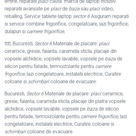
ieftine, reparatii
placi
cauta. marca de laptop inclusiv
reparatii avansate pe
placi
de
baza
sau
placi
video,
reballing, Service tablete-laptop
sector 6
Asiguram reparati
si service combine frigorifice, congelatoare, lazi frigorifice,
dulapuri si
camere frigorifice
,
tttt, Bucuresti,
Sector 6
Materiale de placare:
placi
ceramice, gresie, faianta, caramida sticla, placaje din
vopsele alchidice, vopsele lavabile, vopsele pe
baza
de
silicon pentru fatade, termoizolante pentru
camere
frigorifice
, lazi congelatoare, instalatii electrice, Curatire
coloane si
schimbari
coloane de evacuare.
Bucuresti,
Sector 6
Materiale de placare:
placi
ceramice,
gresie, faianta, caramida sticla, placaje din piatra vopsele
alchidice, vopsele lavabile, vopsele pe
baza
de silicon
pentru fatade, termoizolante pentru
camere frigorifice
, lazi
congelatoare, instalatii electrice, Curatire coloane si
schimbari
coloane de evacuare.