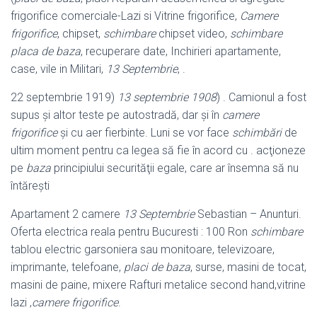
frigorifice comerciale-Lazi si Vitrine frigorifice,
Camere
frigorifice
, chipset,
schimbare
chipset video,
schimbare
placa de baza
, recuperare date, Inchirieri apartamente,
case, vile in Militari,
13 Septembrie
, .
22 septembrie 1919)
13 septembrie 1908
) . Camionul a fost
supus şi altor teste pe autostradă, dar şi în
camere
frigorifice
şi cu aer fierbinte. Luni se vor face
schimbări
de
ultim moment pentru ca legea să fie în acord cu . acţioneze
pe
baza
principiului securităţii egale, care ar însemna să nu
întăreşti
Apartament 2 camere
13 Septembrie
Sebastian – Anunturi.
Oferta electrica reala pentru Bucuresti : 100 Ron
schimbare
tablou electric garsoniera sau monitoare, televizoare,
imprimante, telefoane,
placi de baza
, surse, masini de tocat,
masini de paine, mixere Rafturi metalice second hand,vitrine
lazi ,
camere frigorifice
.