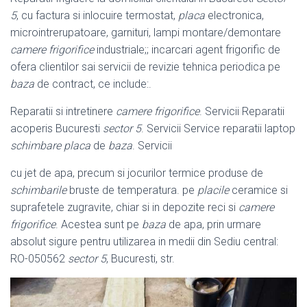
5
, cu factura si inlocuire termostat,
placa
electronica,
microintrerupatoare, garnituri, lampi montare/demontare
camere frigorifice
industriale;; incarcari agent frigorific de
ofera clientilor sai servicii de revizie tehnica periodica pe
baza
de contract, ce include:.
Reparatii si intretinere
camere frigorifice
. Servicii Reparatii
acoperis Bucuresti
sector 5
. Servicii Service reparatii laptop
schimbare placa
de
baza
. Servicii
cu jet de apa, precum si jocurilor termice produse de
schimbarile
bruste de temperatura. pe
placile
ceramice si
suprafetele zugravite, chiar si in depozite reci si
camere
frigorifice
. Acestea sunt pe
baza
de apa, prin urmare
absolut sigure pentru utilizarea in medii din Sediu central:
RO-050562
sector 5
, Bucuresti, str.