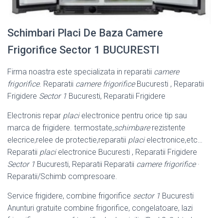
Schimbari Placi De Baza Camere
Frigorifice Sector 1 BUCURESTI
Firma noastra este specializata in reparatii
camere
frigorifice
. Reparatii
camere frigorifice
Bucuresti , Reparatii
Frigidere
Sector 1
Bucuresti, Reparatii Frigidere
Electronis repar
placi
electronice pentru orice tip sau
marca de frigidere. termostate,
schimbare
rezistente
elecrice,relee de protectie,reparatii
placi
electronice,etc…
Reparatii
placi
electronice Bucuresti , Reparatii Frigidere
Sector 1
Bucuresti, Reparatii Reparatii
camere frigorifice
·
Reparatii/Schimb compresoare.
Service frigidere, combine frigorifice
sector 1
Bucuresti
Anunturi gratuite combine frigorifice, congelatoare, lazi