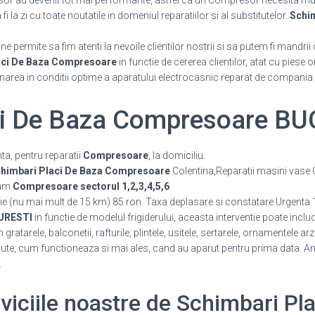
or au devenit tot mai performante, astfel ca un Compresor necesita mul
 la zi cu toate noutatile in domeniul reparatiilor si al substitutelor.
Schi
 permite sa fim atenti la nevoile clientilor nostrii si sa putem fi mandrii 
aci De Baza Compresoare
in functie de cererea clientilor, atat cu piese 
onarea in conditii optime a aparatului electrocasnic reparat de compania
ci De Baza Compresoare B
a, pentru reparatii
Compresoare
, la domiciliu.
himbari Placi De Baza Compresoare
Colentina,Reparatii masini vase
ram
Compresoare sectorul 1,2,3,4,5,6
ie (nu mai mult de 15 km) 85 ron. Taxa deplasare si constatare Urgenta 
URESTI
in functie de modelul frigiderului, aceasta interventie poate incl
atarele, balconetii, rafturile, plintele, usitele, sertarele, ornamentele ar
e, cum functioneaza si mai ales, cand au aparut pentru prima data. Am 
.
erviciile noastre de Schimbari Pl