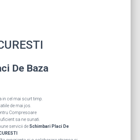
UCURESTI
aci De Baza
in cel mai scurt timp.
iile de mai jos.
pentru Compresoare
icient sa ne sunati.
bune servicii de
Schimbari Placi De
UCURESTI