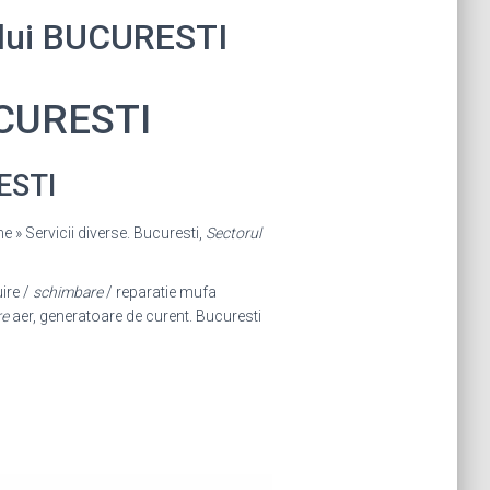
tului BUCURESTI
UCURESTI
ESTI
me » Servicii diverse. Bucuresti,
Sectorul
ire /
schimbare
/ reparatie mufa
re
aer, generatoare de curent. Bucuresti