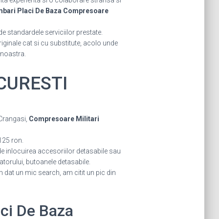
ta experienta si o colaborare stransa si
mbari Placi De Baza Compresoare
de standardele serviciilor prestate.
originale cat si cu substitute, acolo unde
 noastra.
UCURESTI
 Crangasi,
Compresoare Militari
125 ron.
ude inlocuirea accesoriilor detasabile sau
zatorului, butoanele detasabile.
dat un mic search, am citit un pic din
aci De Baza