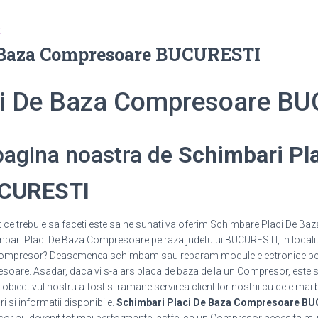
E
 Baza Compresoare BUCURESTI
ci De Baza Compresoare B
 pagina noastra de
Schimbari Pl
UCURESTI
e trebuie sa faceti este sa ne sunati va oferim Schimbare Placi De Baza 
mbari Placi De Baza Compresoare pe raza judetului BUCURESTI, in localitat
un Compresor? Deasemenea schimbam sau reparam module electronice 
are. Asadar, daca vi s-a ars placa de baza de la un Compresor, este suf
 obiectivul nostru a fost si ramane servirea clientilor nostrii cu cele mai 
uri si informatii disponibile.
Schimbari Placi De Baza Compresoare B