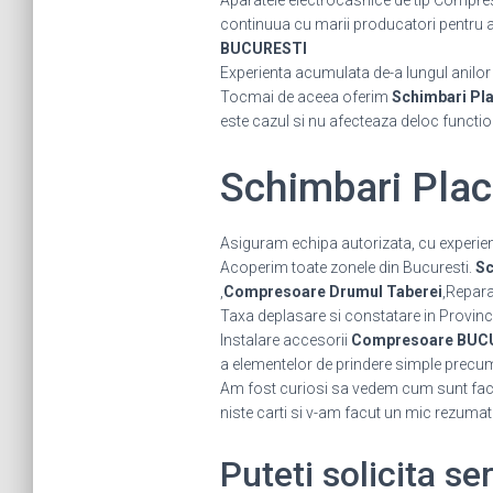
Aparatele electrocasnice de tip Compres
continuua cu marii producatori pentru a fi
BUCURESTI
Experienta acumulata de-a lungul anilor ne
Tocmai de aceea oferim
Schimbari Pl
este cazul si nu afecteaza deloc functi
Schimbari Pla
Asiguram echipa autorizata, cu experient
Acoperim toate zonele din Bucuresti.
Sc
,
Compresoare Drumul Taberei
,Repa
Taxa deplasare si constatare in Provinc
Instalare accesorii
Compresoare BUC
a elementelor de prindere simple precum gr
Am fost curiosi sa vedem cum sunt facut
niste carti si v-am facut un mic rezumat
Puteti solicita s