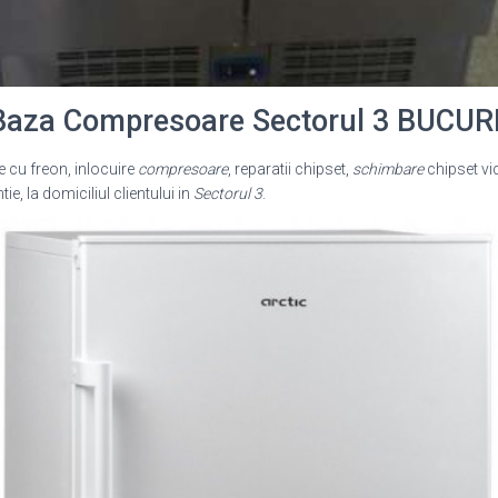
 Baza Compresoare Sectorul 3 BUCUR
cu freon, inlocuire
compresoare
, reparatii chipset,
schimbare
chipset vi
ie, la domiciliul clientului in
Sectorul 3
.