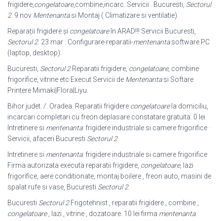
frigidere,
congelatoare
,combine,incarc. Servicii . Bucuresti,
Sectorul
2
. 9 nov
Mentenanta
si Montaj ( Climatizare si ventilatie).
Reparații frigidere și
congelatoare
în ARAD!!! Servicii Bucuresti,
Sectorul 2
. 23 mar . Configurare-reparatii-
mentenanta
software PC
(laptop, desktop).
Bucuresti,
Sectorul 2
Reparatii frigidere,
congelatoare
, combine
frigorifice, vitrine etc Execut Servicii de
Mentenanta
si Softare
Printere Mimaki|Flora|Liyu.
Bihor judet. /. Oradea. Reparatii frigidere
congelatoare
la domiciliu,
incarcari completari cu freon deplasare constatare gratuita. 0 lei
Intretinere si
mentenanta
: frigidere industriale si camere frigorifice ·
Servicii, afaceri Bucuresti
Sectorul 2
.
Intretinere si
mentenanta
: frigidere industriale si camere frigorifice
Firma autorizata executa reparatii frigidere,
congelatoare
, lazi
frigorifice, aere conditionate, montaj boilere , freon auto, masini de
spalat rufe si vase, Bucuresti
Sectorul 2
.
Bucuresti
Sectorul 2
Frigotehnist , reparatii frigidere , combine ,
congelatoare
, lazi , vitrine , dozatoare. 10 lei firma
mentenanta