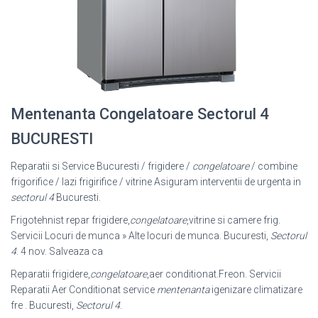
Mentenanta Congelatoare Sectorul 4
BUCURESTI
Reparatii si Service Bucuresti / frigidere /
congelatoare
/ combine
frigorifice / lazi frigirifice / vitrine Asiguram interventii de urgenta in
sectorul 4
Bucuresti.
Frigotehnist repar frigidere,
congelatoare
,vitrine si camere frig.
Servicii Locuri de munca » Alte locuri de munca. Bucuresti,
Sectorul
4
. 4 nov. Salveaza ca
Reparatii frigidere,
congelatoare
,aer conditionat.Freon. Servicii
Reparatii Aer Conditionat service
mentenanta
igenizare climatizare
fre . Bucuresti,
Sectorul 4
.