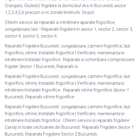
Crangasi, Giulesti) frigidere la domiciliul dvs in Bucuresti
sector
1
,2,3,4,5,6 precum si in zonele limitrofe. Se pot
Oferim servicii de reparatii si intretinere aparate frigorifice,
congelatoare
, lazi –
Reparatii frigidere in
sector 1
, sector 2, sector 3,
sector 4, sector 5, sector 6.
Reparatii Frigidere Bucuresti:
congelatoare
, camere frigorifice, lazi
frigorifice, vitrine, Instalatii frigorifice | Verificare,
mentenanta
si
intretinere Instalatii frigorifice . Reparatii si schimbare compresoare
frigider
Sector 1
Bucuresti, Reparatii si
Reparatii Frigidere Bucuresti:
congelatoare
, camere frigorifice, lazi
frigorifice, vitrine, Instalatii frigorifice | Verificare,
mentenanta
si
intretinere Instalatii frigorifice . Reparatii vitrine frigorifice
Sector 1
Bucuresti, Reparatii vitrine frigorifice
Reparatii Frigidere Bucuresti:
congelatoare
, camere frigorifice, lazi
frigorifice, vitrine, Instalatii frigorifice | Verificare,
mentenanta
si
intretinere Instalatii frigorifice . Oferim service si reparatii frigidere
Candy in toate sectoarele din Bucuresti: Reparatii Frigidere
Sector 1
Bucuresti, Reparatii Frigidere Sector 2 Bucuresti,