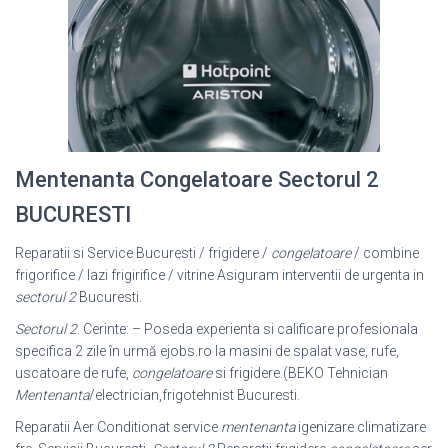
Mentenanta Congelatoare Sectorul 2
BUCURESTI
Reparatii si Service Bucuresti / frigidere /
congelatoare
/ combine
frigorifice / lazi frigirifice / vitrine Asiguram interventii de urgenta in
sectorul 2
Bucuresti.
Sectorul 2
. Cerinte: – Poseda experienta si calificare profesionala
specifica 2 zile în urmă ejobs.ro la masini de spalat vase, rufe,
uscatoare de rufe,
congelatoare
si frigidere.(BEKO Tehnician
Mentenanta
/electrician,frigotehnist Bucuresti.
Reparatii Aer Conditionat service
mentenanta
igenizare climatizare