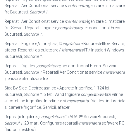
Reparatii Aer Conditionat service
mentenanta
igenizare climatizare
fre Bucuresti,
Sectorul 1
.
Reparatii Aer Conditionat service
mentenanta
igenizare climatizare
fre. Servicii Reparatii frigidere,
congelatoare
,aer conditionat.Freon
Bucuresti,
Sectorul 1
.
Reparatii Frigidere,Vitrine,Lazi,
Congelatoare
Bucuresti-Ilfov. Servicii,
afaceri Reparatii calculatoare /
Mentenanta
IT / Instalari Windows
Bucuresti,
Sectorul 1
.
Reparatii frigidere,
congelatoare
,aer conditionat.Freon. Servicii
Bucuresti,
Sectorul 1
Reparatii Aer Conditionat service
mentenanta
igenizare climatizare fre.
Side By Side. Electrocasnice » Aparate frigorifice. 1 124 lei.
Bucuresti,
Sectorul 1
. 5 feb. Vand frigidere
congelatoare
lazi vitrine
si combine frigorifice Intretinere si
mentenanta
: frigidere industriale
si camere frigorifice. Servicii, afaceri
Reparații frigidere și
congelatoare
în ARAD!!! Servicii Bucuresti,
Sectorul 1
. 23 mar . Configurare-reparatii-
mentenanta
software PC
(laptop, desktop).