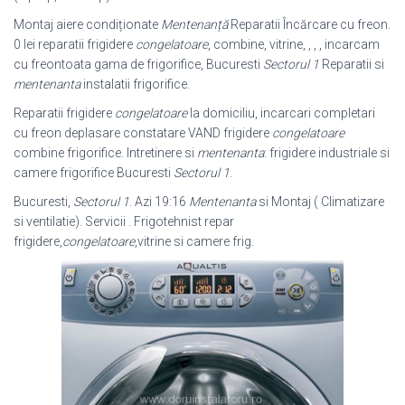
Montaj aiere condiționate
Mentenanță
Reparatii Încărcare cu freon.
0 lei reparatii frigidere
congelatoare
, combine, vitrine, , , , incarcam
cu freontoata gama de frigorifice, Bucuresti
Sectorul 1
Reparatii si
mentenanta
instalatii frigorifice.
Reparatii frigidere
congelatoare
la domiciliu, incarcari completari
cu freon deplasare constatare VAND frigidere
congelatoare
combine frigorifice. Intretinere si
mentenanta
: frigidere industriale si
camere frigorifice Bucuresti
Sectorul 1
.
Bucuresti,
Sectorul 1
. Azi 19:16
Mentenanta
si Montaj ( Climatizare
si ventilatie
). Servicii . Frigotehnist repar
frigidere,
congelatoare
,vitrine si camere frig.