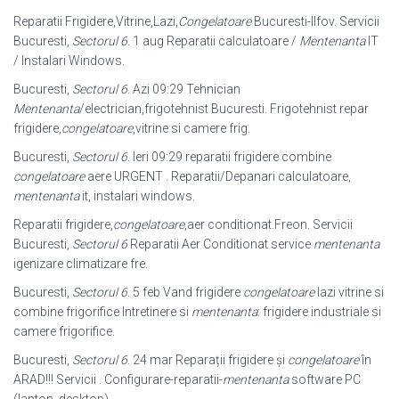
Reparatii Frigidere,Vitrine,Lazi,
Congelatoare
Bucuresti-Ilfov. Servicii
Bucuresti,
Sectorul 6
. 1 aug Reparatii calculatoare /
Mentenanta
IT
/ Instalari Windows.
Bucuresti,
Sectorul 6
. Azi 09:29 Tehnician
Mentenanta
/electrician,frigotehnist Bucuresti. Frigotehnist repar
frigidere,
congelatoare
,vitrine si camere frig.
Bucuresti,
Sectorul 6
. Ieri 09:29 reparatii frigidere combine
congelatoare
aere URGENT . Reparatii/Depanari calculatoare,
mentenanta
it, instalari windows.
Reparatii frigidere,
congelatoare
,aer conditionat.Freon. Servicii
Bucuresti,
Sectorul 6
Reparatii Aer Conditionat service
mentenanta
igenizare climatizare fre.
Bucuresti,
Sectorul 6
. 5 feb Vand frigidere
congelatoare
lazi vitrine si
combine frigorifice Intretinere si
mentenanta
: frigidere industriale si
camere frigorifice.
Bucuresti,
Sectorul 6
. 24 mar Reparații frigidere și
congelatoare
în
ARAD!!! Servicii . Configurare-reparatii-
mentenanta
software PC
(laptop, desktop).