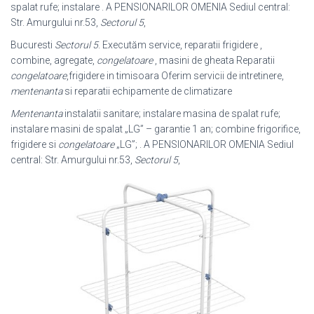
spalat rufe; instalare . A PENSIONARILOR OMENIA Sediul central:
Str. Amurgului nr.53,
Sectorul 5
,
Bucuresti
Sectorul 5
. Executăm service, reparatii frigidere ,
combine, agregate,
congelatoare
, masini de gheata Reparatii
congelatoare
,frigidere in timisoara Oferim servicii de intretinere,
mentenanta
si reparatii echipamente de climatizare
Mentenanta
instalatii sanitare; instalare masina de spalat rufe;
instalare masini de spalat „LG” – garantie 1 an; combine frigorifice,
frigidere si
congelatoare
„LG”; . A PENSIONARILOR OMENIA Sediul
central: Str. Amurgului nr.53,
Sectorul 5
,