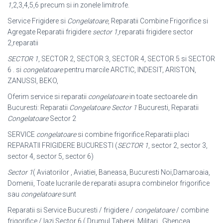
1
,2,3,4,5,6 precum si in zonele limitrofe.
Service Frigidere si
Congelatoare
, Reparatii Combine Frigorifice si
Agregate Reparatii frigidere
sector 1
,reparatii frigidere sector
2,reparatii
SECTOR 1
, SECTOR 2, SECTOR 3, SECTOR 4, SECTOR 5 si SECTOR
6 . si
congelatoare
pentru marcile ARCTIC, INDESIT, ARISTON,
ZANUSSI, BEKO,
Oferim service si reparatii
congelatoare
in toate sectoarele din
Bucuresti: Reparatii
Congelatoare Sector 1
Bucuresti, Reparatii
Congelatoare
Sector 2
SERVICE
congelatoare
si combine frigorifice.Reparatii placi
REPARATII FRIGIDERE BUCURESTI (
SECTOR 1
, sector 2, sector 3,
sector 4, sector 5, sector 6)
Sector 1
( Aviatorilor , Aviatiei, Baneasa, Bucuresti Noi,Damaroaia,
Domenii, Toate lucrarile de reparatii asupra combinelor frigorifice
sau
congelatoare
sunt
Reparatii si Service Bucuresti / frigidere /
congelatoare
/ combine
frigorifice / lazi Sector 6 ( Drumul Taberei, Militari , Ghencea,