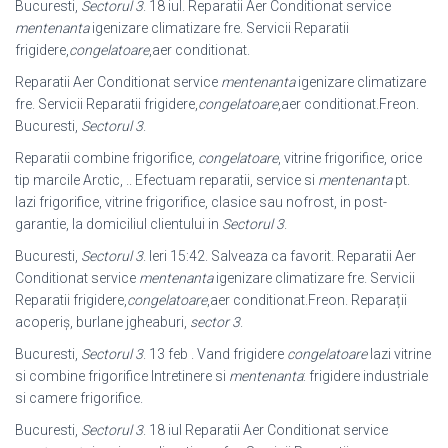
Bucuresti,
Sectorul 3
. 18 iul. Reparatii Aer Conditionat service
mentenanta
igenizare climatizare fre. Servicii Reparatii
frigidere,
congelatoare
,aer conditionat.
Reparatii Aer Conditionat service
mentenanta
igenizare climatizare
fre. Servicii Reparatii frigidere,
congelatoare
,aer conditionat.Freon.
Bucuresti,
Sectorul 3
.
Reparatii combine frigorifice,
congelatoare
, vitrine frigorifice, orice
tip marcile Arctic, .. Efectuam reparatii, service si
mentenanta
pt.
lazi frigorifice, vitrine frigorifice, clasice sau nofrost, in post-
garantie, la domiciliul clientului in
Sectorul 3
.
Bucuresti,
Sectorul 3
. Ieri 15:42. Salveaza ca favorit. Reparatii Aer
Conditionat service
mentenanta
igenizare climatizare fre. Servicii
Reparatii frigidere,
congelatoare
,aer conditionat.Freon. Reparații
acoperiș, burlane jgheaburi,
sector 3
.
Bucuresti,
Sectorul 3
. 13 feb . Vand frigidere
congelatoare
lazi vitrine
si combine frigorifice Intretinere si
mentenanta
: frigidere industriale
si camere frigorifice.
Bucuresti,
Sectorul 3
. 18 iul Reparatii Aer Conditionat service