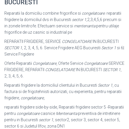
BUCURESTI
Reparatii la domiciliu combine frigorifice si
congelatoare
. reparatii
frigidere la domiciliul dvs in Bucuresti
sector 1
,2,3,4,5,6 precum si
in zonele limitrofe. Efectuam service si
mentenanta
pentru utilaje
frigorifice de uz casnic si industrial pe
REPARATII FRIGIDERE, SERVICE
CONGELATOARE
IN BUCURESTI
SECTOR 1
, 2, 3, 4, 5, 6. Service Frigidere AEG Bucuresti
Sector 1
si 6|
Service Frigidere
Oferte Reparatii
Congelatoare
, Oferte Service
Congelatoare
SERVICE
FRIGIDERE, REPARATII
CONGELATOARE
IN BUCURESTI
SECTOR 1
,
2, 3, 4, 5
, 6.
Reparatii frigidere la domiciliul clientului in Bucuresti
Sector 1
, cu
factura si de frigotehnisti autorizati, cu experienta, pentru reparatii
frigidere,
congelatoare
,
reparatii frigidere side-by-side, Reparatii frigidere sector 5 -Reparatii
pentru
congelatoare
casnice
Mentenanta
preventiva de intretinere
pentru in Bucuresti
sector 1
, sector2, sector 3, sector 4, sector 5,
sector 6 si Judetul Ilfov, zona DN1