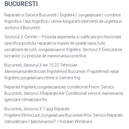
BUCURESTI
Reparatii si Service Bucuresti / frigidere /
congelatoare
/ combine
frigorifice / lazi frigirifice / vitrine Asiguram interventii de urgenta in
sectorul 3
Bucuresti.
Sectorul 2. Cerinte: – Poseda experienta si calificare profesionala
specifica postului reparatii la masini de spalat vase, rufe,
uscatoare de rufe,
congelatoare
si frigidere.
Sectorul 3
. Executarea
lucrarilor cu precizie de
mentenanta
corectiva
Bucuresti,
Sectorul 3
. Ieri 15:22 Tehnician
Mentenanta
/electrician,frigotehnist Bucuresti. Frigotehnist repar
frigidere,
congelatoare
,vitrine si camere frig.
Reparatii frigidere,
congelatoare
,aer conditionat.Freon. Servicii
Bucuresti,
Sectorul 3
Reparatii Aer Conditionat service
mentenanta
igenizare climatizare fre.
Bucuresti,
Sectorul 3
. 1 aug Reparatii
Frigidere,Vitrine,Lazi,
Congelatoare
Bucuresti-Ilfov. Servicii Reparatii
calculatoare /
Mentenanta
IT / Instalari Windows.