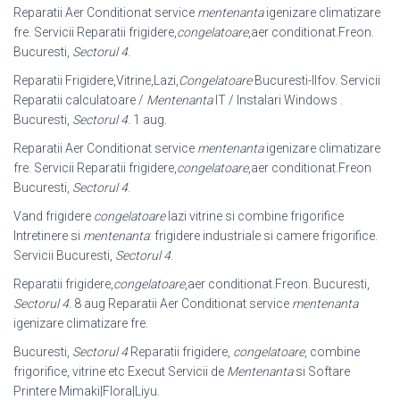
Reparatii Aer Conditionat service
mentenanta
igenizare climatizare
fre. Servicii Reparatii frigidere,
congelatoare
,aer conditionat.Freon.
Bucuresti,
Sectorul 4
.
Reparatii Frigidere,Vitrine,Lazi,
Congelatoare
Bucuresti-Ilfov. Servicii
Reparatii calculatoare /
Mentenanta
IT / Instalari Windows .
Bucuresti,
Sectorul 4
. 1 aug.
Reparatii Aer Conditionat service
mentenanta
igenizare climatizare
fre. Servicii Reparatii frigidere,
congelatoare
,aer conditionat.Freon
Bucuresti,
Sectorul 4
.
Vand frigidere
congelatoare
lazi vitrine si combine frigorifice
Intretinere si
mentenanta
: frigidere industriale si camere frigorifice.
Servicii Bucuresti,
Sectorul 4
.
Reparatii frigidere,
congelatoare
,aer conditionat.Freon. Bucuresti,
Sectorul 4
. 8 aug Reparatii Aer Conditionat service
mentenanta
igenizare climatizare fre.
Bucuresti,
Sectorul 4
Reparatii frigidere,
congelatoare
, combine
frigorifice, vitrine etc Execut Servicii de
Mentenanta
si Softare
Printere Mimaki|Flora|Liyu.