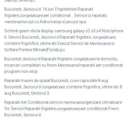
Bucuresti,
Sectorul 6
. 16 iun. Frigotehnist.Reparatii
frigidere,
congelatoare
,aer conditionat. . Service si reparatii,
mentenanta
cazi cu hidromasaj si jacuzzi spa.
Schimb geam sticla display samsung galaxy s2 s3 s4 Note Iphone
6. Servicii Bucuresti,
Sectorul 6
Reparatii frigidere,
congelatoare
,
combine frigorifice, vitrine etc Execut Servicii de
Mentenanta
si
Softare Printere Mimaki|Flora|Liyu.
Bucuresti
Sectorul 6
Reparatii frigidere
congelatoare
la domiciliu,
incarcari completari cu freon
Mentenanta
/reparatii aer conditionat
program non-stop.
Reparatii masini de spalat Bucuresti, cuve capsulate 8 aug
Bucuresti,
Sectorul 6
congelatoare
, combine frigorifice, vitrine etc 8
aug Bucuresti, Sectorul 3.
Reparatii Aer Conditionat service
mentenanta
igenizare climatizare
fre. Servicii Reparatii frigidere,
congelatoare
,aer conditionat.Freon.
Bucuresti,
Sectorul 6
.