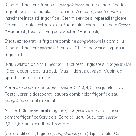
Reparatii Frigidere Bucuresti:
congelatoare
, camere frigorifice, lazi
frigorifice, vitrine, Instalatii frigorifice | Verificare,
mentenanta
si
intretinere Instalatii frigorifice . Oferim service si reparatii frigidere
Gorenje in toate sectoarele din Bucuresti: Reparatii Frigidere
Sector
1
Bucuresti, Reparatii Frigidere Sector 2 Bucuresti,
Efectuez reparatii la frigidere combine
congelatoare
la domiciliu.
Reparatii Frigidere
sector 1
Bucuresti Oferim servicii de reparatii
frigidere la
B-dul Aviatorilor, Nr.41,
Sector 1
, Bucuresti Frigidere si
congelatoare
· Electrocasnice pentru gatit · Masini de spalat vase · Masini de
spalat si uscatoare rufe
Zona de acoperire Bucuresti,
sector 1
, 2, 3, 4, 5, 6 si judetul Ilfov.
Toate lucrarile de reparatii asupra combinelor frigorifice sau
congelatoare
sunt executate cu
Ambient Clima-Reparatii frigidere,
congelatoare
, lazi, vitrine si
camere frigorifice.
Service si Zone de lucru: Bucuresti
sector
1
,2,3,4,5,6 si judetul Ilfov. Program
(aer conditionat, frigidere,
congelatoare
, etc.) Tipul jobului: Cu