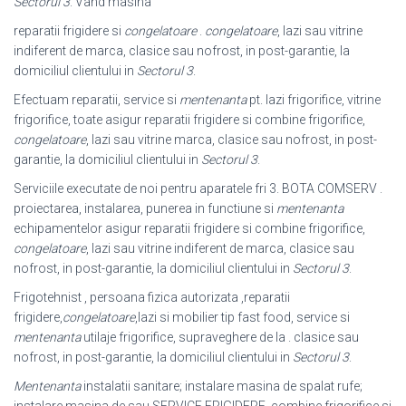
Sectorul 3
. Vand masina
reparatii frigidere si
congelatoare
.
congelatoare
, lazi sau vitrine
indiferent de marca, clasice sau nofrost, in post-garantie, la
domiciliul clientului in
Sectorul 3
.
Efectuam reparatii, service si
mentenanta
pt. lazi frigorifice, vitrine
frigorifice, toate asigur reparatii frigidere si combine frigorifice,
congelatoare
, lazi sau vitrine marca, clasice sau nofrost, in post-
garantie, la domiciliul clientului in
Sectorul 3
.
Serviciile executate de noi pentru aparatele fri 3. BOTA COMSERV .
proiectarea, instalarea, punerea in functiune si
mentenanta
echipamentelor asigur reparatii frigidere si combine frigorifice,
congelatoare
, lazi sau vitrine indiferent de marca, clasice sau
nofrost, in post-garantie, la domiciliul clientului in
Sectorul 3
.
Frigotehnist , persoana fizica autorizata ,reparatii
frigidere,
congelatoare
,lazi si mobilier tip fast food, service si
mentenanta
utilaje frigorifice, supraveghere de la . clasice sau
nofrost, in post-garantie, la domiciliul clientului in
Sectorul 3
.
Mentenanta
instalatii sanitare; instalare masina de spalat rufe;
instalare masina de sau SERVICE FRIGIDERE, combine frigorifice si