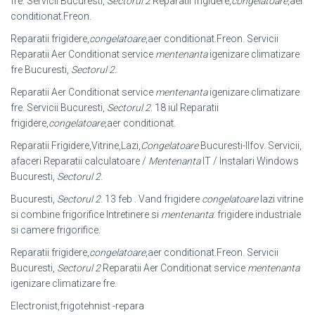
fre. Servicii Bucuresti,
Sectorul 2
Reparatii frigidere,
congelatoare
,aer
conditionat.Freon.
Reparatii frigidere,
congelatoare
,aer conditionat.Freon. Servicii
Reparatii Aer Conditionat service
mentenanta
igenizare climatizare
fre Bucuresti,
Sectorul 2
.
Reparatii Aer Conditionat service
mentenanta
igenizare climatizare
fre. Servicii Bucuresti,
Sectorul 2
. 18 iul Reparatii
frigidere,
congelatoare
,aer conditionat.
Reparatii Frigidere,Vitrine,Lazi,
Congelatoare
Bucuresti-Ilfov. Servicii,
afaceri Reparatii calculatoare /
Mentenanta
IT / Instalari Windows
Bucuresti,
Sectorul 2
.
Bucuresti,
Sectorul 2
. 13 feb . Vand frigidere
congelatoare
lazi vitrine
si combine frigorifice Intretinere si
mentenanta
: frigidere industriale
si camere frigorifice.
Reparatii frigidere,
congelatoare
,aer conditionat.Freon. Servicii
Bucuresti,
Sectorul 2
Reparatii Aer Conditionat service
mentenanta
igenizare climatizare fre.
Electronist,frigotehnist -repara