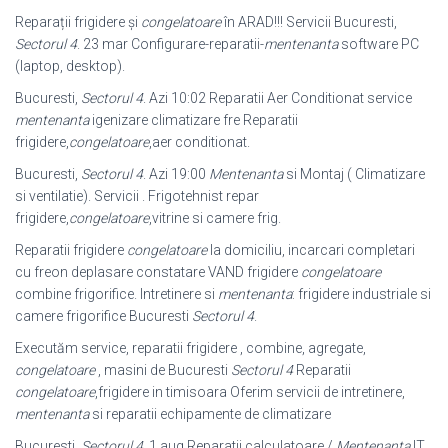
Reparații frigidere și
congelatoare
în ARAD!!! Servicii Bucuresti,
Sectorul 4
. 23 mar Configurare-reparatii-
mentenanta
software PC
(laptop, desktop).
Bucuresti,
Sectorul 4
. Azi 10:02 Reparatii Aer Conditionat service
mentenanta
igenizare climatizare fre Reparatii
frigidere,
congelatoare
,aer conditionat.
Bucuresti,
Sectorul 4
. Azi 19:00
Mentenanta
si Montaj ( Climatizare
si ventilatie
). Servicii . Frigotehnist repar
frigidere,
congelatoare
,vitrine si camere frig.
Reparatii frigidere
congelatoare
la domiciliu, incarcari completari
cu freon deplasare constatare VAND frigidere
congelatoare
combine frigorifice. Intretinere si
mentenanta
: frigidere industriale si
camere frigorifice Bucuresti
Sectorul 4
.
Executăm service, reparatii frigidere , combine, agregate,
congelatoare
, masini de Bucuresti
Sectorul 4
Reparatii
congelatoare
,frigidere in timisoara Oferim servicii de intretinere,
mentenanta
si reparatii echipamente de climatizare
Bucuresti,
Sectorul 4
. 1 aug Reparatii calculatoare /
Mentenanta
IT