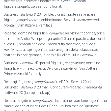
mentenanta
igenizare climatizare fre. Servicii Reparatii
frigidere,
congelatoare
,aer conditionat.
Bucuresti,
Sectorul 3
. 23 nov Electronist,frigotehnist -repara
frigidere,
congelatoare
,combine,incarc. Servicii .
Mentenanta
si
Montaj ( Climatizare si ventilatie).
Reparatii combine frigorifice,
congelatoare
, vitrine frigorifice, orice
tip marcile Arctic, Whirlpool; garantie 1-3 ani; reparatii la domiciliul
clientului; reparatii frigidere, . mobilier tip fast food, service si
mentenanta
utilaje frigorifice, supraveghere de la . clasice sau
nofrost, in post-garantie, la domiciliul clientului in
Sectorul 3
.
Bucuresti,
Sectorul 3
Reparatii frigidere,
congelatoare
, combine
frigorifice, vitrine etc Execut Servicii de
Mentenanta
si Softare
Printere Mimaki|Flora|Liyu.
Reparații frigidere și
congelatoare
în ARAD!!! Servicii 20 lei.
Bucuresti,
Sectorul 3
. 23 mar . Configurare-reparatii-
mentenanta
software PC (laptop, desktop).
Reparatii frigidere ,
congelatoare
, lazi , vitrine , combine frigorifice si
masini de spalat in tot judetul Bacau. In lista mea de Bucuresti