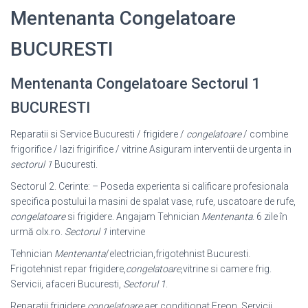
Mentenanta Congelatoare
BUCURESTI
Mentenanta Congelatoare Sectorul 1
BUCURESTI
Reparatii si Service Bucuresti / frigidere /
congelatoare
/ combine
frigorifice / lazi frigirifice / vitrine Asiguram interventii de urgenta in
sectorul 1
Bucuresti.
Sectorul 2. Cerinte: – Poseda experienta si calificare profesionala
specifica postului la masini de spalat vase, rufe, uscatoare de rufe,
congelatoare
si frigidere. Angajam Tehnician
Mentenanta
. 6 zile în
urmă olx.ro.
Sectorul 1
intervine
Tehnician
Mentenanta
/electrician,frigotehnist Bucuresti.
Frigotehnist repar frigidere,
congelatoare
,vitrine si camere frig.
Servicii, afaceri Bucuresti,
Sectorul 1
.
Reparatii frigidere,
congelatoare
,aer conditionat.Freon. Servicii