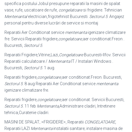
specifica postului Jobul presupune reparatii la masini de spalat
vase, rufe, uscatoare de rufe,
congelatoare
si frigidere. Tehnician
Mentenanta
/electrician,frigotehnist Bucuresti.
Sectorul 5
. Angajez
personal pentru diverse lucrări de service si montaj
Reparatii Aer Conditionat service
mentenanta
igenizare climatizare
fre. Servicii Reparatii frigidere,
congelatoare
,aer conditionat.Freon .
Bucuresti,
Sectorul 5
.
Reparatii Frigidere,Vitrine,Lazi,
Congelatoare
Bucuresti-Ilfov. Servicii
Reparatii calculatoare /
Mentenanta
IT / Instalari Windows .
Bucuresti,
Sectorul 5
. 1 aug.
Reparatii frigidere,
congelatoare
,aer conditionat.Freon. Bucuresti,
Sectorul 5
. 8 aug Reparatii Aer Conditionat service
mentenanta
igenizare climatizare fre.
Reparatii frigidere,
congelatoare
,aer conditionat. Servicii Bucuresti,
Sectorul 5
. 11 feb
Mentenanta
,Administrare cladiri, Intretinere
tehnica,Curatenie cladiri.
MASINI DE SPALAT; >FRIGIDERE>, Reparatii
CONGELATOARE
,
Reparatii LAZI
Mentenanta
instalatii sanitare; instalare masina de