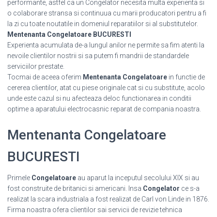
performante, astfel ca un Congelator necesita multa experienta si
o colaborare stransa si continuua cu marii producatori pentru a fi
la zi cu toate noutatile in domeniul reparatiilor si al substitutelor.
Mentenanta Congelatoare BUCURESTI
Experienta acumulata de-a lungul anilor ne permite sa fim atenti la
nevoile clientilor nostrii si sa putem fi mandrii de standardele
serviciilor prestate.
Tocmai de aceea oferim
Mentenanta Congelatoare
in functie de
cererea clientilor, atat cu piese originale cat si cu substitute, acolo
unde este cazul si nu afecteaza deloc functionarea in conditii
optime a aparatului electrocasnic reparat de compania noastra.
Mentenanta Congelatoare
BUCURESTI
Primele
Congelatoare
au aparut la inceputul secolului XIX si au
fost construite de britanici si americani. Insa
Congelator
ce s-a
realizat la scara industriala a fost realizat de Carl von Linde in 1876.
Firma noastra ofera clientilor sai servicii de revizie tehnica