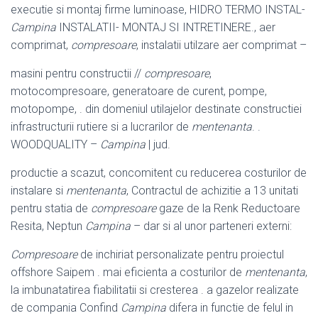
executie si montaj firme luminoase, HIDRO TERMO INSTAL-
Campina
INSTALATII- MONTAJ SI INTRETINERE., aer
comprimat,
compresoare
, instalatii utilzare aer comprimat –
masini pentru constructii //
compresoare
,
motocompresoare, generatoare de curent, pompe,
motopompe, . din domeniul utilajelor destinate constructiei
infrastructurii rutiere si a lucrarilor de
mentenanta
. .
WOODQUALITY –
Campina
| jud.
productie a scazut, concomitent cu reducerea costurilor de
instalare si
mentenanta
, Contractul de achizitie a 13 unitati
pentru statia de
compresoare
gaze de la Renk Reductoare
Resita, Neptun
Campina
– dar si al unor parteneri externi:
Compresoare
de inchiriat personalizate pentru proiectul
offshore Saipem . mai eficienta a costurilor de
mentenanta
,
la imbunatatirea fiabilitatii si cresterea . a gazelor realizate
de compania Confind
Campina
difera in functie de felul in