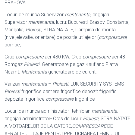
PRAHOVA
Locuri de munca Supervizor
mentenanta
, angajari
Supervizor
mentenanta
, lucru: Bucuresti, Brasov, Constanta,
Mangalia,
Ploiesti
, STRAINATATE, Campina de montaj
(nivel,elevatie, orientare) pe pozitie utilajelor (
compresoare
,
pompe,
Grup
compresoare
aer 430 KW. Grup
compresoare
aer 43
Romgaz
Ploiesti
. Generatoare pe gaz Kaufland Piatra
Neamt.
Mentenanta
generatoare de curent.
Vanzari
mentenanta
–
Ploiesti
. LUK SECURITY SYSTEMS-
Ploiesti
frigorifice camere frigorifice depozit frigorific
depozite frigorifice
compresoare
frigorifice
Locuri de munca administrator- tehnician
mentenanta
,
angajari administrator- Oras de lucru:
Ploiesti
, STRAINATATE
A MOTOARELOR DE LA GATERE,
COMPRESOARE
DE
AER,ALTE UTILAJE PENTRU PRELUCRAREA LEMNULUI
.