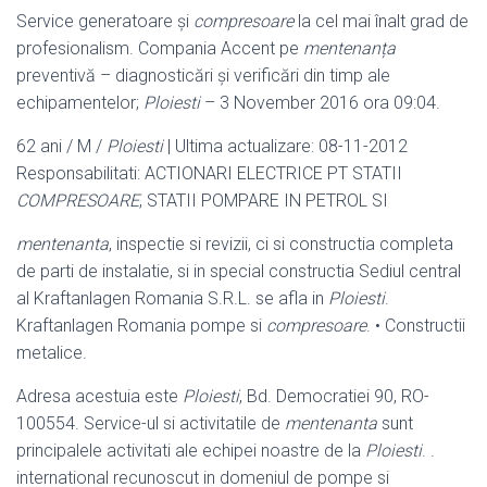
Service generatoare și
compresoare
la cel mai înalt grad de
profesionalism. Compania Accent pe
mentenanța
preventivă – diagnosticări și verificări din timp ale
echipamentelor;
Ploiesti
– 3 November 2016 ora 09:04.
62 ani / M /
Ploiesti
| Ultima actualizare: 08-11-2012
Responsabilitati: ACTIONARI ELECTRICE PT STATII
COMPRESOARE
, STATII POMPARE IN PETROL SI
mentenanta
, inspectie si revizii, ci si constructia completa
de parti de instalatie, si in special constructia Sediul central
al Kraftanlagen Romania S.R.L. se afla in
Ploiesti
.
Kraftanlagen Romania pompe si
compresoare
. • Constructii
metalice.
Adresa acestuia este
Ploiesti
, Bd. Democratiei 90, RO-
100554. Service-ul si activitatile de
mentenanta
sunt
principalele activitati ale echipei noastre de la
Ploiesti
. .
international recunoscut in domeniul de pompe si