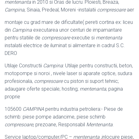
mentenanta
in 2010 si Oras de lucru: Ploiesti, Breaza,
Campina
, Sinaia, Predeal, Moreni -instalatii
compresoare
aer
montaje cu grad mare de dificultate( pereti cortina ex: liceu
din
Campina
executarea unor centuri de impamantare
pentru statiile de
compresoare
executie si
mentenanta
instalatii electrice de iluminat si alimentare in cadrul S.C.
DERO
Utilaje Constructii
Campina
: Utilaje pentru constructii, beton,
motopompe si noroi , nivele laser si aparate optice, sudura
profesionala,
compresoare
cu piston si suport tehnic;
adaugare oferte speciale; hosting;
mentenanta
; pagina
proprie
105600
CAMPINA
pentru industria petroliera:- Piese de
schimb: piese pompe adancime, piese schimb
compresoare
, prezoane, Responsabil
Mentenanta
.
Service laptop/computer/PC –
mentenanta
,inlocuire piese,