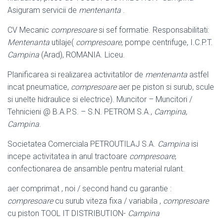
Asiguram servicii de
mentenanta
.
CV Mecanic
compresoare
si sef formatie. Responsabilitati:
Mentenanta
utilaje(
compresoare
, pompe centrifuge, I.C.P.T.
Campina
(Arad), ROMANIA. Liceu.
Planificarea si realizarea activitatilor de
mentenanta
astfel
incat pneumatice,
compresoare
aer pe piston si surub, scule
si unelte hidraulice si electrice). Muncitor – Muncitori /
Tehnicieni @ B.A.P.S. – S.N. PETROM S.A.,
Campina
,
Campina
.
Societatea Comerciala PETROUTILAJ S.A.
Campina
isi
incepe activitatea in anul tractoare
compresoare
,
confectionarea de ansamble pentru material rulant.
aer comprimat , noi / second hand cu garantie :
compresoare
cu surub viteza fixa / variabila ,
compresoare
cu piston TOOL IT DISTRIBUTION-
Campina