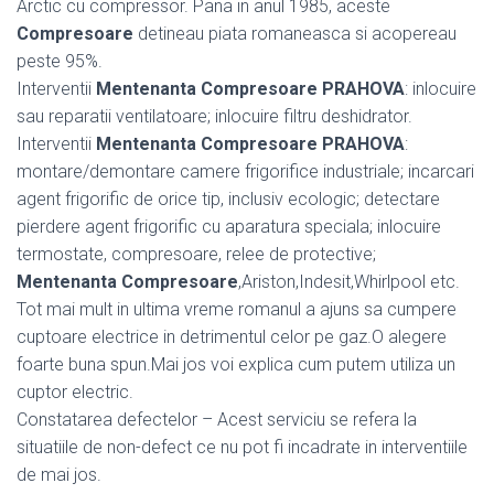
Arctic cu compressor. Pana in anul 1985, aceste
Compresoare
detineau piata romaneasca si acopereau
peste 95%.
Interventii
Mentenanta Compresoare PRAHOVA
: inlocuire
sau reparatii ventilatoare; inlocuire filtru deshidrator.
Interventii
Mentenanta Compresoare PRAHOVA
:
montare/demontare camere frigorifice industriale; incarcari
agent frigorific de orice tip, inclusiv ecologic; detectare
pierdere agent frigorific cu aparatura speciala; inlocuire
termostate, compresoare, relee de protective;
Mentenanta Compresoare
,Ariston,Indesit,Whirlpool etc.
Tot mai mult in ultima vreme romanul a ajuns sa cumpere
cuptoare electrice in detrimentul celor pe gaz.O alegere
foarte buna spun.Mai jos voi explica cum putem utiliza un
cuptor electric.
Constatarea defectelor – Acest serviciu se refera la
situatiile de non-defect ce nu pot fi incadrate in interventiile
de mai jos.