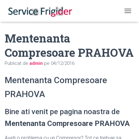
COMUT
Mentenanta
Compresoare PRAHOVA
Publicat de
admin
pe
04/12/2016
Mentenanta Compresoare
PRAHOVA
Bine ati venit pe pagina noastra de
Mentenanta Compresoare PRAHOVA
Aveti o problema cu un Compresor? Tot ce trebuie sa