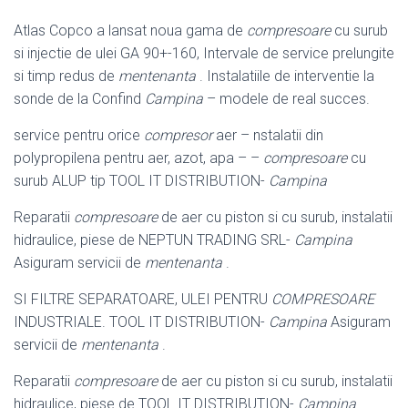
Atlas Copco a lansat noua gama de
compresoare
cu surub
si injectie de ulei GA 90+-160, Intervale de service prelungite
si timp redus de
mentenanta
. Instalatiile de interventie la
sonde de la Confind
Campina
– modele de real succes.
service pentru orice
compresor
aer – nstalatii din
polypropilena pentru aer, azot, apa – –
compresoare
cu
surub ALUP tip TOOL IT DISTRIBUTION-
Campina
Reparatii
compresoare
de aer cu piston si cu surub, instalatii
hidraulice, piese de NEPTUN TRADING SRL-
Campina
Asiguram servicii de
mentenanta
.
SI FILTRE SEPARATOARE, ULEI PENTRU
COMPRESOARE
INDUSTRIALE. TOOL IT DISTRIBUTION-
Campina
Asiguram
servicii de
mentenanta
.
Reparatii
compresoare
de aer cu piston si cu surub, instalatii
hidraulice, piese de TOOL IT DISTRIBUTION-
Campina