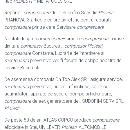
fiac
PLOIESTI
– METATOOLS SRL
Reparatii
compresoare
de la Sudofim Serv din
Ploiesti
PRAHOVA. 3 articole cu preturi ieftine pentru reparatii
compresoare
printre care Servisare
compresoare
Noutati despre
compresoare
– articole
compresoare
. orase
din tara
compresor
Bucuresti,
compresor Ploiesti
,
compresoare
Constanta, Lucrarile de intretinere si
mentenanta
preventiva vor fi facute de echipa noastra de
service Bucuresti.
De asemenea compania Dh Top Alex SRL asigura: service,
mentenanta
preventiva, puneri in functiune, scule cu
acumulatori, aparate de sudura, pompe si hidrofoare,
compresoare
de aer, generatoare de . SUDOFIM SERV SRL-
Ploiesti
De peste 50 de ani ATLAS COPCO produce
compresoare
elicoidale in Stei, UNILEVER-
Ploiesti
, AUTOMOBILE