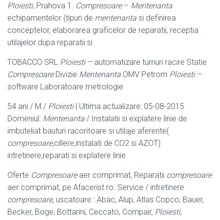
Ploiesti
, Prahova 1.
Compresoare
–
Mentenanta
echipamentelor (tipuri de
mentenanta
si definirea
conceptelor, elaborarea graficelor de reparatii, receptia
utilajelor dupa reparatii si
TOBACCO SRL
Ploiesti
– automatizare turnuri racire Statie
Compresoare
Divizie
Mentenanta
OMV Petrom
Ploiesti
–
software Laboratoare metrologie
54 ani / M /
Ploiesti
| Ultima actualizare: 05-08-2015
Domeniul:
Mentenanta
/ Instalatii si explatere linie de
imbuteliat bauturi racoritoare si utilaje aferente(
compresoare
,cillere,instalati de CO2 si AZOT)
intretinere,reparati si explatere linie
Oferte
Compresoare
aer comprimat, Reparatii
compresoare
aer comprimat, pe Afacerist.ro. Service / intretinere
compresoare
, uscatoare : Abac, Alup, Atlas Copco, Bauer,
Becker, Boge, Bottarini, Ceccato, Compair,
Ploiesti
,