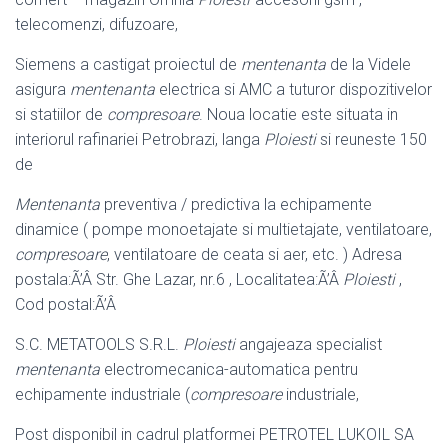
telecomenzi, difuzoare,
Siemens a castigat proiectul de
mentenanta
de la Videle
asigura
mentenanta
electrica si AMC a tuturor dispozitivelor
si statiilor de
compresoare
. Noua locatie este situata in
interiorul rafinariei Petrobrazi, langa
Ploiesti
si reuneste 150
de
Mentenanta
preventiva / predictiva la echipamente
dinamice ( pompe monoetajate si multietajate, ventilatoare,
compresoare
, ventilatoare de ceata si aer, etc. ) Adresa
postala:Ã’Â Str. Ghe Lazar, nr.6 , Localitatea:Ã’Â
Ploiesti
,
Cod postal:Ã’Â
S.C. METATOOLS S.R.L.
Ploiesti
angajeaza specialist
mentenanta
electromecanica-automatica pentru
echipamente industriale (
compresoare
industriale,
Post disponibil in cadrul platformei PETROTEL LUKOIL SA