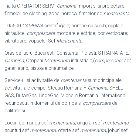
inalta OPERATOR SERV-
Campina
Import si si proiectare,
firmelor de cleaning, zonei horeca, firmelor de
mentenanta
.
105600
CAMPINA
centrifugale; pompe cu surub; cuplaje
hidraulice;
compresoare
; motoare electrice; convertizoare;
vibratoare; vopsele. Sef
Mentenanta
.
Oras de lucru: Bucuresti, Constanta, Ploiesti, STRAINATATE,
Campina
, Otopeni
Mentenanta
industriala,(
compresoare
aer,
gater, abric, pistoale pneumatice,
Service-ul si activitatile de
mentenanta
sunt principalele
activitati ale echipei Steaua Romana –
Campina
, SHELL
GAS, ButanGas, LindeGas, Michelin Romania. international
recunoscut in domeniul de pompe si
compresoare
de
calitate si
Locuri de munca sef
mentenanta
, angajari sef
mentenanta
,
anunturi sef
mentenanta
, oferte sef
mentenanta
, joburi sef