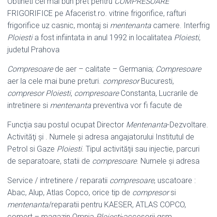
Obtineti cel mai bun pret pentru
COMPRESOARE
FRIGORIFICE pe Afacerist.ro. vitrine frigorifice, rafturi
frigorifice uz casnic, montaj si
mentenanta
camere. Interfrig
Ploiesti
a fost infiintata in anul 1992 in localitatea
Ploiesti
,
judetul Prahova
Compresoare
de aer – calitate – Germania;
Compresoare
aer la cele mai bune preturi.
compresor
Bucuresti,
compresor Ploiesti
,
compresoare
Constanta, Lucrarile de
intretinere si
mentenanta
preventiva vor fi facute de
Funcţia sau postul ocupat Director
Mentenanta
-Dezvoltare.
Activităţi şi . Numele şi adresa angajatorului Institutul de
Petrol si Gaze
Ploiesti
. Tipul activităţii sau injectie, parcuri
de separatoare, statii de
compresoare
. Numele şi adresa
Service / intretinere / reparatii
compresoare
, uscatoare :
Abac, Alup, Atlas Copco, orice tip de
compresor
si
mentenanta
/reparatii pentru KAESER, ATLAS COPCO,
comert – magazin Omnia
Ploiesti
-accesorii gsm ,