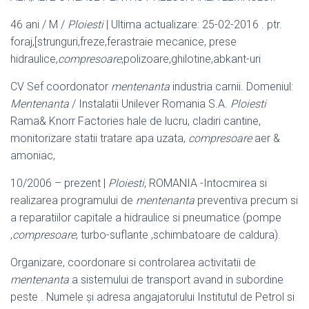
46 ani / M /
Ploiesti
| Ultima actualizare: 25-02-2016 . ptr.
foraj,[strunguri,freze,
ferastraie mecanice, prese
hidraulice,
compresoare
,polizoare,ghilotine,abkant-uri
CV Sef coordonator
mentenanta
industria carnii. Domeniul:
Mentenanta
/ Instalatii Unilever Romania S.A.
Ploiesti
Rama& Knorr Factories hale de lucru, cladiri cantine,
monitorizare statii tratare apa uzata,
compresoare
aer &
amoniac,
10/2006 – prezent |
Ploiesti
, ROMANIA -Intocmirea si
realizarea programului de
mentenanta
preventiva precum si
a reparatiilor capitale a hidraulice si pneumatice (pompe
,
compresoare
, turbo-suflante ,schimbatoare de caldura).
Organizare, coordonare si controlarea activitatii de
mentenanta
a sistemului de transport avand in subordine
peste . Numele şi adresa angajatorului Institutul de Petrol si