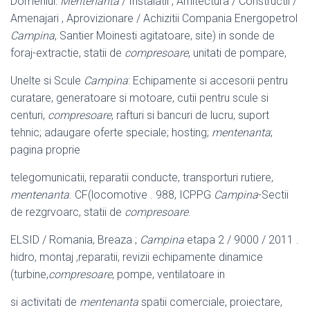
Domeniul:
Mentenanta
/ Instalatii , Arhitectura / Constructii /
Amenajari , Aprovizionare / Achizitii Compania Energopetrol
Campina
, Santier Moinesti agitatoare, site) in sonde de
foraj-extractie, statii de
compresoare
, unitati de pompare,
Unelte si Scule
Campina
: Echipamente si accesorii pentru
curatare, generatoare si motoare, cutii pentru scule si
centuri,
compresoare
, rafturi si bancuri de lucru, suport
tehnic; adaugare oferte speciale; hosting;
mentenanta
;
pagina proprie
telegomunicatii, reparatii conducte, transporturi rutiere,
mentenanta
. CF(
locomotive . 988, ICPPG
Campina
-Sectii
de rezgrvoarc, statii de
compresoare
.
ELSID / Romania, Breaza ;
Campina
etapa 2 / 9000 / 2011 .
hidro, montaj ,
reparatii, revizii echipamente dinamice
(turbine,
compresoare
, pompe, ventilatoare in
si activitati de
mentenanta
spatii comerciale, proiectare,