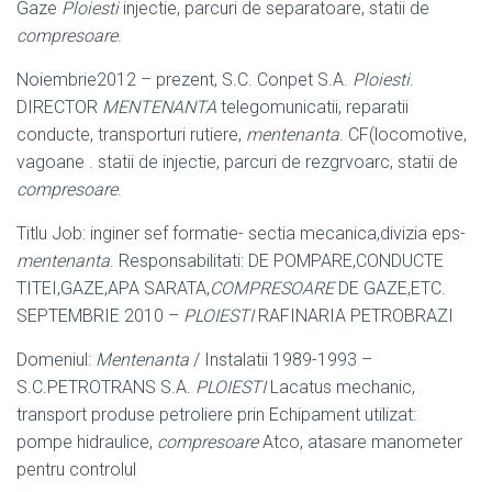
Gaze
Ploiesti
injectie, parcuri de separatoare, statii de
compresoare
.
Noiembrie2012 – prezent, S.C. Conpet S.A.
Ploiesti
.
DIRECTOR
MENTENANTA
telegomunicatii, reparatii
conducte, transporturi rutiere,
mentenanta
. CF(
locomotive,
vagoane . statii de injectie, parcuri de rezgrvoarc, statii de
compresoare
.
Titlu Job: inginer sef formatie- sectia mecanica,divizia eps-
mentenanta
. Responsabilitati: DE POMPARE,CONDUCTE
TITEI,GAZE,APA SARATA,
COMPRESOARE
DE GAZE,ETC.
SEPTEMBRIE 2010 –
PLOIESTI
RAFINARIA PETROBRAZI
Domeniul:
Mentenanta
/ Instalatii 1989-1993 –
S.C.PETROTRANS S.A.
PLOIESTI
Lacatus mechanic,
transport produse petroliere prin Echipament utilizat:
pompe hidraulice,
compresoare
Atco, atasare manometer
pentru controlul