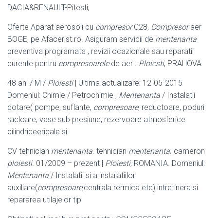
DACIA&RENAULT-Pitesti,
Oferte Aparat aerosoli cu
compresor
C28,
Compresor
aer
BOGE, pe Afacerist.ro. Asiguram servicii de
mentenanta
preventiva programata , revizii ocazionale sau reparatii
curente pentru
compresoarele
de aer .
Ploiesti
, PRAHOVA
48 ani / M /
Ploiesti
| Ultima actualizare: 12-05-2015
Domeniul: Chimie / Petrochimie ,
Mentenanta
/ Instalatii
dotare( pompe, suflante,
compresoare
, reductoare, poduri
racloare, vase sub presiune, rezervoare atmosferice
cilindriceericale si
CV tehnician
mentenanta
. tehnician
mentenanta
. cameron
ploiesti
. 01/2009 – prezent |
Ploiesti
, ROMANIA. Domeniul:
Mentenanta
/ Instalatii si a instalatiilor
auxiliare(
compresoare
,centrala rermica etc) intretinera si
repararea utilajelor tip