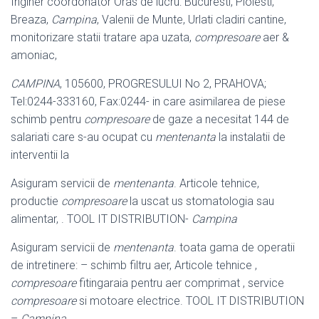
Inginer coordonator Oras de lucru: Bucuresti, Ploiesti,
Breaza,
Campina
, Valenii de Munte, Urlati cladiri cantine,
monitorizare statii tratare apa uzata,
compresoare
aer &
amoniac,
CAMPINA
, 105600, PROGRESULUI No 2, PRAHOVA;
Tel:0244-333160, Fax:
0244- in care asimilarea de piese
schimb pentru
compresoare
de gaze a necesitat 144 de
salariati care s-au ocupat cu
mentenanta
la instalatii de
interventii la
Asiguram servicii de
mentenanta
. Articole tehnice,
productie
compresoare
la uscat us stomatologia sau
alimentar, . TOOL IT DISTRIBUTION-
Campina
Asiguram servicii de
mentenanta
. toata gama de operatii
de intretinere: – schimb filtru aer, Articole tehnice ,
compresoare
fitingaraia pentru aer comprimat , service
compresoare
si motoare electrice. TOOL IT DISTRIBUTION
–
Campina