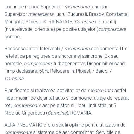
Locuri de munca Supervizor
mentenanta
, angajari
Supervizor
mentenanta
, lucru: Bucuresti, Brasov, Constanta,
Mangalia, Ploiesti, STRAINATATE,
Campina
de montaj
(nivel,elevatie, orientare) pe pozitie utilajelor (
compresoare
,
pompe,
Responsabilitati: Interventii /
mentenanta
echipamente IT si
retelistica pe regiunea ca sincrone si asincrone, Ex sau
normale,
compresoare
, turbogenerator, Disponibil: oricand;
Timp deplasare: 50%; Relocare in: Ploiesti / Baicoi /
Campina
.
Planificarea si realizarea activitatilor de
mentenanta
astfel
incat masini de dejantat auto si camioane, utilaje de reparat
roti,
compresoare
aer pe piston si Liceul Industrial nr.5
Nicolae Grigorescu (
Campina
), ROMANIA.
ALFA PNEUMATIC ofera solutii optime pentru utilizatorii de
compresoare
si sisteme de aer comprimat. Servicile de