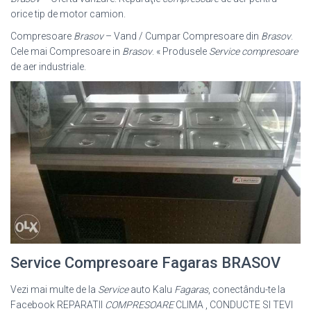
orice tip de motor camion.
Compresoare
Brasov
– Vand / Cumpar Compresoare din
Brasov
.
Cele mai Compresoare in
Brasov
. « Produsele
Service compresoare
de aer industriale.
Service Compresoare Fagaras BRASOV
Vezi mai multe de la
Service
auto Kalu
Fagaras
, conectându-te la
Facebook REPARATII
COMPRESOARE
CLIMA , CONDUCTE SI TEVI