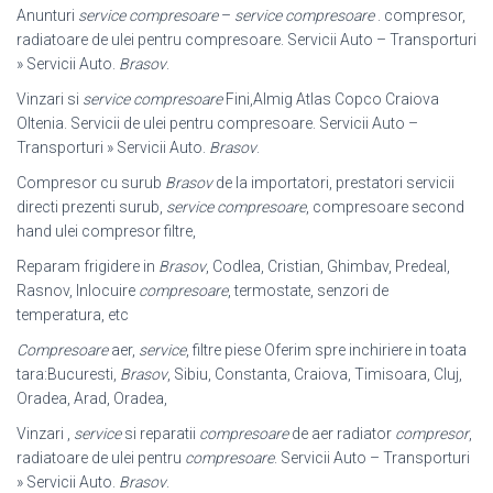
Anunturi
service compresoare
–
service compresoare
. compresor,
radiatoare de ulei pentru compresoare. Servicii Auto – Transporturi
» Servicii Auto.
Brasov
.
Vinzari si
service compresoare
Fini,Almig Atlas Copco Craiova
Oltenia. Servicii de ulei pentru compresoare. Servicii Auto –
Transporturi » Servicii Auto.
Brasov
.
Compresor cu surub
Brasov
de la importatori, prestatori servicii
directi prezenti surub,
service compresoare
, compresoare second
hand ulei compresor filtre,
Reparam frigidere in
Brasov
, Codlea, Cristian, Ghimbav, Predeal,
Rasnov, Inlocuire
compresoare
, termostate, senzori de
temperatura, etc
Compresoare
aer,
service
, filtre piese Oferim spre inchiriere in toata
tara:
Bucuresti,
Brasov
, Sibiu, Constanta, Craiova, Timisoara, Cluj,
Oradea, Arad, Oradea,
Vinzari ,
service
si reparatii
compresoare
de aer radiator
compresor
,
radiatoare de ulei pentru
compresoare
. Servicii Auto – Transporturi
» Servicii Auto.
Brasov
.