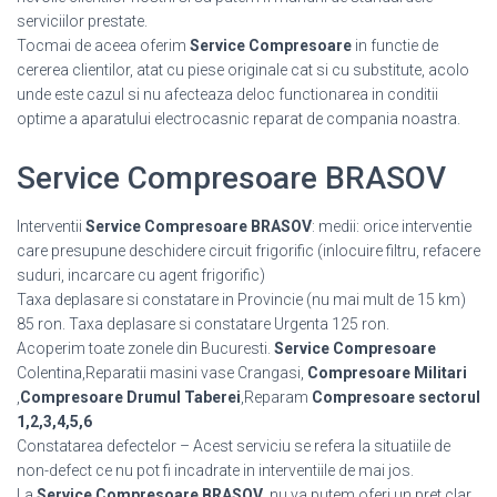
serviciilor prestate.
Tocmai de aceea oferim
Service Compresoare
in functie de
cererea clientilor, atat cu piese originale cat si cu substitute, acolo
unde este cazul si nu afecteaza deloc functionarea in conditii
optime a aparatului electrocasnic reparat de compania noastra.
Service Compresoare BRASOV
Interventii
Service Compresoare BRASOV
: medii: orice interventie
care presupune deschidere circuit frigorific (inlocuire filtru, refacere
suduri, incarcare cu agent frigorific)
Taxa deplasare si constatare in Provincie (nu mai mult de 15 km)
85 ron. Taxa deplasare si constatare Urgenta 125 ron.
Acoperim toate zonele din Bucuresti.
Service Compresoare
Colentina,Reparatii masini vase Crangasi,
Compresoare Militari
,
Compresoare Drumul Taberei
,Reparam
Compresoare sectorul
1,2,3,4,5,6
Constatarea defectelor – Acest serviciu se refera la situatiile de
non-defect ce nu pot fi incadrate in interventiile de mai jos.
La
Service Compresoare BRASOV
, nu va putem oferi un pret clar