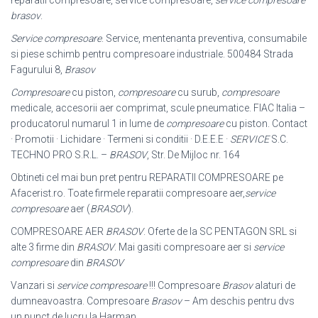
reparatii compresoare, service compresoare,
service compresoare
brasov
.
Service compresoare
. Service, mentenanta preventiva, consumabile
si piese schimb pentru compresoare industriale. 500484 Strada
Fagurului 8,
Brasov
Compresoare
cu piston,
compresoare
cu surub,
compresoare
medicale, accesorii aer comprimat, scule pneumatice. FIAC Italia –
producatorul numarul 1 in lume de
compresoare
cu piston. Contact
· Promotii · Lichidare · Termeni si conditii · D.E.E.E ·
SERVICE
S.C.
TECHNO PRO S.R.L. –
BRASOV
, Str. De Mijloc nr. 164
Obtineti cel mai bun pret pentru REPARATII COMPRESOARE pe
Afacerist.ro. Toate firmele reparatii compresoare aer,
service
compresoare
aer (
BRASOV
).
COMPRESOARE AER
BRASOV
. Oferte de la SC PENTAGON SRL si
alte 3 firme din
BRASOV
. Mai gasiti compresoare aer si
service
compresoare
din
BRASOV
Vanzari si
service compresoare
!!! Compresoare
Brasov
alaturi de
dumneavoastra. Compresoare
Brasov
– Am deschis pentru dvs
un punct de lucru la Harman