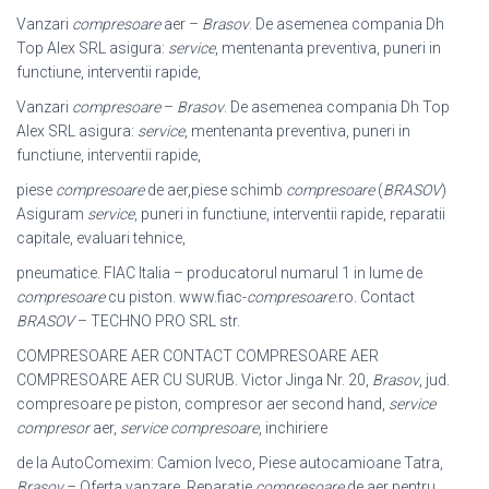
Vanzari
compresoare
aer –
Brasov
. De asemenea compania Dh
Top Alex SRL asigura:
service
, mentenanta preventiva, puneri in
functiune, interventii rapide,
Vanzari
compresoare
–
Brasov
. De asemenea compania Dh Top
Alex SRL asigura:
service
, mentenanta preventiva, puneri in
functiune, interventii rapide,
piese
compresoare
de aer,piese schimb
compresoare
(
BRASOV
)
Asiguram
service
, puneri in functiune, interventii rapide, reparatii
capitale, evaluari tehnice,
pneumatice. FIAC Italia – producatorul numarul 1 in lume de
compresoare
cu piston. www.fiac-
compresoare
.ro. Contact
BRASOV
– TECHNO PRO SRL str.
COMPRESOARE AER CONTACT COMPRESOARE AER
COMPRESOARE AER CU SURUB. Victor Jinga Nr. 20,
Brasov
, jud.
compresoare pe piston, compresor aer second hand,
service
compresor
aer,
service compresoare
, inchiriere
de la AutoComexim: Camion Iveco, Piese autocamioane Tatra,
Brasov
– Oferta vanzare. Reparaţie
compresoare
de aer pentru