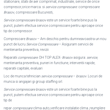
stationare, statii de aer comprimat, industriale, service de orice
compresor,orice marca. si
service compresoare
: compresoare
Brasov
, compresoare Bucuresti,
Service compresoare brasov
este un service foarte bine pus la
punct, putem efectua service compresoare pentru aproape orice
tip de compressor.
Compresoare
Brasov
– Am deschis pentru dumneavoastra un nou
punct de lucru
Service Compresoare
– Asiguram servicii de
mentenanta preventiva, revizii
Reparatii
compresoare
. DH TOP ALEX-
Brasov
asigura:
service
,
mentenanta preventiva, puneri in functiune, interventii rapide,
reparatii capitale, evaluari
Loc de munca tehnician
service compresoare
–
brasov
. Locuri de
munca si angajari gi group staffing srl.
Service compresoare brasov
este un service foarte bine pus la
punct, putem efectua service compresoare pentru aproape orice
tip de
repar
compresoare
clima auto,verificare instalatie clima ,reumplere