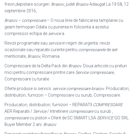
freon,
depistare scurgeri.
Brasov
, judet
Brasov
Adaugat La 19:58, 12
septembrie 2016,
Brasov
–
compresoare
– O noua linie de fabricarea tamplariei cu
geam termopan Odata cu punerea in folosinta a acestui
compressor echipa de
service
a
Revizii programate sau
service
in regim de urgenta. revizii
ocazionale sau reparatii curente pentru
compresoarele
de aer
mentionate,
Brasov
, Romania
Compresoare de la Delta Pack din
Brasov
. Doua articole cu preturi
mici pentru compresoare printre care
Service compresoare
,
Compresoare cu turatie
Oferte produse si servicii:
service compresoare brasov
. Producatori,
distribuitori, furnizori – Compresoare cu surub, Compresoare.
Producatori, distribuitori, furnizori – REPARATII
COMPRESOARE
AER Reparatii /
Service
/ Intretinere
compresoare
cu surub ,
compresoare
cu piston » Oferit de:SC SMART LSA
SERVICE
GO SRL.
Buyer Member 2 ani.
Brasov