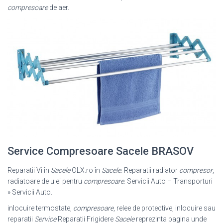
compresoare
de aer.
Service Compresoare Sacele BRASOV
Reparatii Vi în
Sacele
OLX.ro în
Sacele
. Reparatii radiator
compresor
,
radiatoare de ulei pentru
compresoare
. Servicii Auto – Transporturi
» Servicii Auto
.
inlocuire termostate,
compresoare
, relee de protective, inlocuire sau
reparatii
Service
Reparatii Frigidere
Sacele
reprezinta pagina unde