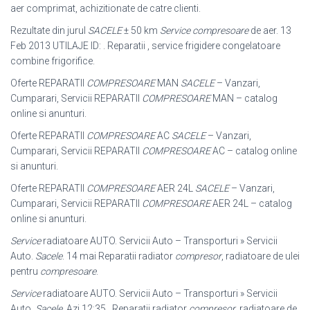
aer comprimat, achizitionate de catre clienti.
Rezultate din jurul
SACELE
± 50 km
Service compresoare
de aer. 13
Feb 2013 UTILAJE ID: . Reparatii , service frigidere congelatoare
combine frigorifice.
Oferte REPARATII
COMPRESOARE
MAN
SACELE
– Vanzari,
Cumparari, Servicii REPARATII
COMPRESOARE
MAN – catalog
online si anunturi.
Oferte REPARATII
COMPRESOARE
AC
SACELE
– Vanzari,
Cumparari, Servicii REPARATII
COMPRESOARE
AC – catalog online
si anunturi.
Oferte REPARATII
COMPRESOARE
AER 24L
SACELE
– Vanzari,
Cumparari, Servicii REPARATII
COMPRESOARE
AER 24L – catalog
online si anunturi.
Service
radiatoare AUTO. Servicii Auto – Transporturi » Servicii
Auto.
Sacele
. 14 mai Reparatii radiator
compresor
, radiatoare de ulei
pentru
compresoare
.
Service
radiatoare AUTO. Servicii Auto – Transporturi » Servicii
Auto.
Sacele
. Azi 12:35 . Reparatii radiator
compresor
, radiatoare de