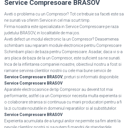
Service Compresoare BRASOV
Aveti o problema cu un Compresor? Tot ce trebuie sa faceti este sa
ne sunati va oferim Service in cel mai scurt timp.
Firma noastra este specializata in Service Compresoare pe raza
judetului BRASOV, in localitatiile de mai jos.
Aveti defect un modul electronic la un Compresor? Deasemenea
schimbam sau reparam module electronice pentru Compresoare
Schimbam placi de baza pentru Compresoare. Asadar, daca vi s-a
ars placa de baza de la un Compresor, este suficient sa ne sunati.
Inca de la infiintarea companiei noastre, obiectivul nostru a fost si
ramane servirea clientilor nostrii cu cele mai bune servicii de
Service Compresoare BRASOV
, preturi si informatii disponibile.
Service Compresoare BRASOV
Aparatele electrocasnice de tip Compresor au devenit tot mai
performante, astfel ca un Compresor necesita multa experienta si
o colaborare stransa si continuua cu marii producatori pentru a fi
la zi cu toate noutatile in domeniul reparatiilor si al substitutelor.
Service Compresoare BRASOV
Experienta acumulata de-a lungul anilor ne permite sa fim atenti la
nevoile clientilor nostrii si sa putem fi mandrii de standardele