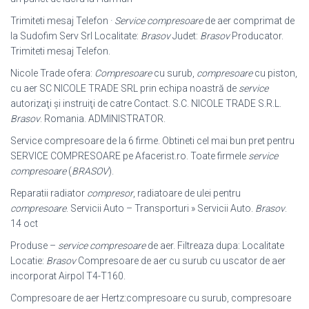
Trimiteti mesaj Telefon ·
Service compresoare
de aer comprimat de
la Sudofim Serv Srl Localitate:
Brasov
Judet:
Brasov
Producator.
Trimiteti mesaj Telefon.
Nicole Trade ofera:
Compresoare
cu surub,
compresoare
cu piston,
cu aer SC NICOLE TRADE SRL prin echipa noastră de
service
autorizaţi şi instruiţi de catre Contact. S.C. NICOLE TRADE S.R.L.
Brasov
. Romania. ADMINISTRATOR.
Service compresoare de la 6 firme. Obtineti cel mai bun pret pentru
SERVICE COMPRESOARE pe Afacerist.ro. Toate firmele
service
compresoare
(
BRASOV
).
Reparatii radiator
compresor
, radiatoare de ulei pentru
compresoare
. Servicii Auto – Transporturi » Servicii Auto.
Brasov
.
14 oct
Produse –
service compresoare
de aer. Filtreaza dupa: Localitate
Locatie:
Brasov
Compresoare de aer cu surub cu uscator de aer
incorporat Airpol T4-
T160.
Compresoare de aer Hertz:compresoare cu surub, compresoare