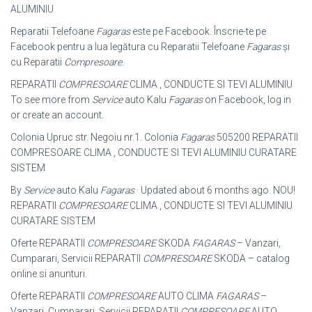
ALUMINIU
Reparatii Telefoane
Fagaras
este pe Facebook. Înscrie-te pe
Facebook pentru a lua legătura cu Reparatii Telefoane
Fagaras
şi
cu Reparatii
Compresoare
.
REPARATII
COMPRESOARE
CLIMA , CONDUCTE SI TEVI ALUMINIU
To see more from
Service
auto Kalu
Fagaras
on Facebook, log in
or create an account.
Colonia Upruc str. Negoiu nr.1. Colonia
Fagaras
505200 REPARATII
COMPRESOARE CLIMA , CONDUCTE SI TEVI ALUMINIU CURATARE
SISTEM
By
Service
auto Kalu
Fagaras
· Updated about 6 months ago. NOU!
REPARATII
COMPRESOARE
CLIMA , CONDUCTE SI TEVI ALUMINIU
CURATARE SISTEM
Oferte REPARATII
COMPRESOARE
SKODA
FAGARAS
– Vanzari,
Cumparari, Servicii REPARATII
COMPRESOARE
SKODA – catalog
online si anunturi.
Oferte REPARATII
COMPRESOARE
AUTO CLIMA
FAGARAS
–
Vanzari, Cumparari, Servicii REPARATII
COMPRESOARE
AUTO