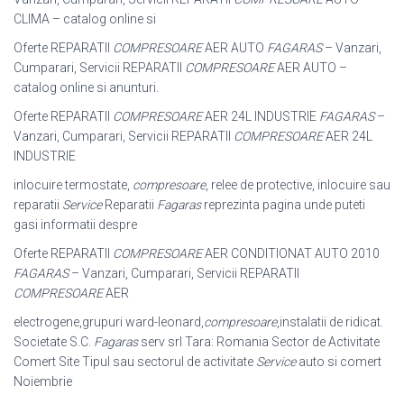
CLIMA – catalog online si
Oferte REPARATII
COMPRESOARE
AER AUTO
FAGARAS
– Vanzari,
Cumparari, Servicii REPARATII
COMPRESOARE
AER AUTO –
catalog online si anunturi.
Oferte REPARATII
COMPRESOARE
AER 24L INDUSTRIE
FAGARAS
–
Vanzari, Cumparari, Servicii REPARATII
COMPRESOARE
AER 24L
INDUSTRIE
inlocuire termostate,
compresoare
, relee de protective, inlocuire sau
reparatii
Service
Reparatii
Fagaras
reprezinta pagina unde puteti
gasi informatii despre
Oferte REPARATII
COMPRESOARE
AER CONDITIONAT AUTO 2010
FAGARAS
– Vanzari, Cumparari, Servicii REPARATII
COMPRESOARE
AER
electrogene,grupuri ward-leonard,
compresoare
,instalatii de ridicat.
Societate S.C.
Fagaras
serv srl Tara: Romania Sector de Activitate
Comert Site Tipul sau sectorul de activitate
Service
auto si comert
Noiembrie