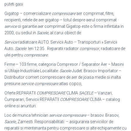
puteti gasi
Gigatop – comercializare
compresoare
aer comprimat, filtre,
recipienti, retele de aer gigatop – totul despre aerul comprimat ·
service
si garantie aer comprimat Gigatop este o firma infiintata in
2000, cu sediul in
Sacele
, al carui obiect de
Service
radiatoare AUTO. Servicii Auto – Transporturi » Servicii
Auto.
Sacele
. Ieri 12:35 . Reparatii radiator
compresor
, radiatoare de
ulei pentru
compresoare
.
Firme – 103 firme, categoria Compresor / Separator Aer – Masini
si Utilaje Industriale Localitate:
Sacele
Judet: Brasov Importator –
Distribuitor comert compresoare de aer de joasa medie si inalta
presiune
service compresoare
atlas copco,
Oferte REPARATII
COMPRESOARE
CLIMA
SACELE
– Vanzari,
Cumparari, Servicii REPARATII
COMPRESOARE
CLIMA – catalog
online si anunturi.
Loc de munca tehnician
service compresoare
– brasov. Brasov,
Sacele
, Zarnesti. Responsabilitati: – asigurarea serviciilor de
reparatii si mentenanta pentru compresoare si alte echipamente cu