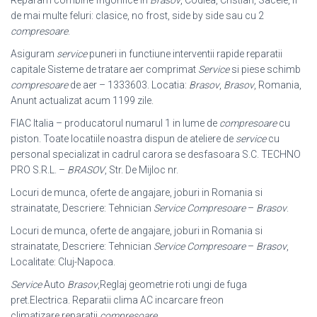
Reparam combine frigorifice in
Brasov
, Codlea, Cristian, Sacele, fi
de mai multe feluri: clasice, no frost, side by side sau cu 2
compresoare
.
Asiguram
service
puneri in functiune interventii rapide reparatii
capitale Sisteme de tratare aer comprimat
Service
si piese schimb
compresoare
de aer – 1333603. Locatia:
Brasov
,
Brasov
, Romania,
Anunt actualizat acum 1199 zile.
FIAC Italia – producatorul numarul 1 in lume de
compresoare
cu
piston. Toate locatiile noastra dispun de ateliere de
service
cu
personal specializat in cadrul carora se desfasoara S.C. TECHNO
PRO S.R.L. –
BRASOV
, Str. De Mijloc nr.
Locuri de munca, oferte de angajare, joburi in Romania si
strainatate, Descriere: Tehnician
Service Compresoare
–
Brasov
.
Locuri de munca, oferte de angajare, joburi in Romania si
strainatate, Descriere: Tehnician
Service Compresoare
–
Brasov
,
Localitate: Cluj-Napoca.
Service
Auto
Brasov
,Reglaj geometrie roti ungi de fuga
pret.Electrica. Reparatii clima AC incarcare freon
climatizare,reparatii
compresoare
.