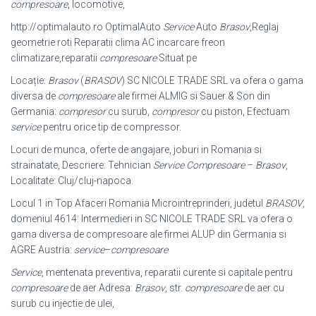
compresoare
, locomotive,
http://optimalauto.ro OptimalAuto
Service
Auto
Brasov
,Reglaj
geometrie roti Reparatii clima AC incarcare freon
climatizare,reparatii
compresoare
Situat pe
Locație:
Brasov
(
BRASOV
) SC NICOLE TRADE SRL va ofera o gama
diversa de
compresoare
ale firmei ALMIG si Sauer & Son din
Germania:
compresor
cu surub,
compresor
cu piston, Efectuam
service
pentru orice tip de compressor.
Locuri de munca, oferte de angajare, joburi in Romania si
strainatate, Descriere: Tehnician
Service Compresoare
–
Brasov
,
Localitate: Cluj/cluj-napoca.
Locul 1 in Top Afaceri Romania Microintreprinderi, judetul
BRASOV
,
domeniul 4614: Intermedieri in SC NICOLE TRADE SRL va ofera o
gama diversa de compresoare ale firmei ALUP din Germania si
AGRE Austria:
service
–
compresoare
Service
, mentenata preventiva, reparatii curente si capitale pentru
compresoare
de aer Adresa:
Brasov
, str.
compresoare
de aer cu
surub cu injectie de ulei,