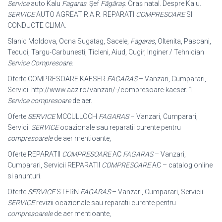
Service
auto Kalu
Fagaras
. Şef
Făgăraș
. Oraş natal. Despre Kalu.
SERVICE
AUTO AGREAT R.A.R. REPARATI
COMPRESOARE
SI
CONDUCTE CLIMA.
Slanic Moldova, Ocna Sugatag, Sacele,
Fagaras
, Oltenita, Pascani,
Tecuci, Targu-Carbunesti, Ticleni, Aiud, Cugir, Inginer / Tehnician
Service Compresoare
.
Oferte COMPRESOARE KAESER
FAGARAS
– Vanzari, Cumparari,
Servicii http
://www.aaz.ro/vanzari/-/compresoare-kaeser. 1
Service compresoare
de aer.
Oferte
SERVICE
MCCULLOCH
FAGARAS
– Vanzari, Cumparari,
Servicii
SERVICE
ocazionale sau reparatii curente pentru
compresoarele
de aer mentioante,
Oferte REPARATII
COMPRESOARE
AC
FAGARAS
– Vanzari,
Cumparari, Servicii REPARATII
COMPRESOARE
AC – catalog online
si anunturi.
Oferte
SERVICE
STERN
FAGARAS
– Vanzari, Cumparari, Servicii
SERVICE
revizii ocazionale sau reparatii curente pentru
compresoarele
de aer mentioante,