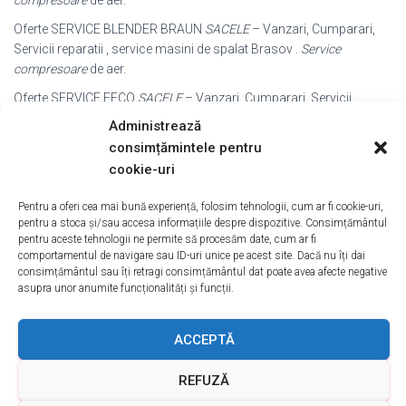
compresoare
de aer.
Oferte SERVICE BLENDER BRAUN
SACELE
– Vanzari, Cumparari,
Servicii reparatii , service masini de spalat Brasov .
Service
compresoare
de aer.
Oferte SERVICE EFCO
SACELE
– Vanzari, Cumparari, Servicii
SERVICE EFCO reparatii , service masini de spalat Brasov .
Service
Administrează
compresoare
de aer.
consimțămintele pentru
Oferte SERVICE LUXOR
SACELE
– Vanzari, Cumparari, Servicii
cookie-uri
SERVICE LUXOR reparatii , service masini de spalat Brasov .
Service
compresoare
de aer.
Pentru a oferi cea mai bună experiență, folosim tehnologii, cum ar fi cookie-uri,
pentru a stoca și/sau accesa informațiile despre dispozitive. Consimțământul
Oferte ATOMIZOR SOLO SERVICE
SACELE
– Vanzari, Cumparari,
pentru aceste tehnologii ne permite să procesăm date, cum ar fi
Servicii reparatii , service masini de spalat Brasov .
Service
comportamentul de navigare sau ID-uri unice pe acest site. Dacă nu îți dai
consimțământul sau îți retragi consimțământul dat poate avea afecte negative
compresoare
de aer.
asupra unor anumite funcționalități și funcții.
Oferte COMPRESOR OMA
SACELE
– Vanzari, Cumparari, Servicii
COMPRESOR OMA Rezultate din jurul
SACELE
± 50 km
Service
ACCEPTĂ
compresoare
de aer.
Oferte CHILLER CONDENSATOR RACIT AER
SACELE
– Vanzari,
REFUZĂ
Cumparari, Servicii Rezultate din jurul
SACELE
± 50 km
Service