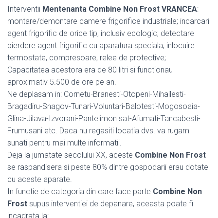
Interventii
Mentenanta Combine Non Frost VRANCEA
:
montare/demontare camere frigorifice industriale; incarcari
agent frigorific de orice tip, inclusiv ecologic; detectare
pierdere agent frigorific cu aparatura speciala; inlocuire
termostate, compresoare, relee de protective;
Capacitatea acestora era de 80 litri si functionau
aproximativ 5.500 de ore pe an.
Ne deplasam in: Cornetu-Branesti-Otopeni-Mihailesti-
Bragadiru-Snagov-Tunari-Voluntari-Balotesti-Mogosoaia-
Glina-Jilava-Izvorani-Pantelimon sat-Afumati-Tancabesti-
Frumusani etc. Daca nu regasiti locatia dvs. va rugam
sunati pentru mai multe informatii.
Deja la jumatate secolului XX, aceste
Combine Non Frost
se raspandisera si peste 80% dintre gospodarii erau dotate
cu aceste aparate.
In functie de categoria din care face parte
Combine Non
Frost
supus interventiei de depanare, aceasta poate fi
incadrata la: