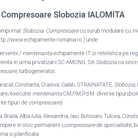
 Compresoare Slobozia IALOMITA
comprimat
Slobozia
:
Compresoare
cu surub modulare cu
m
http://www.echipamente-romania.ro ) unde
terventii /
mentenanta
echipamente IT si retelistica pe re
venita in urma privatizarii SC AMONIL SA
Slobozia
ca sincr
esoare
, turbogenerator,
aracal, Constanta, Craiova, Galati, STRAINATATE,
Slobozia
,
nare/executie
mentenanta
CM,PM,Pd.
M. diverse tipuri,boi
ite tipuri de
compresoare
)
a
, Braila, Alba-Iulia, Alexandria, Iasi, Botosani, Tulcea, Cons
repere in stoc permanent (
compresoare
de specialitate, 
a si planificata.