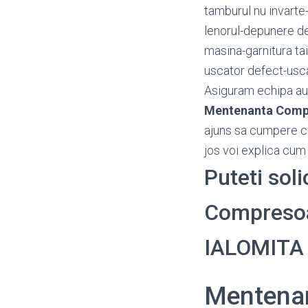
tamburul nu invart
lenorul-depunere d
masina-garnitura ta
uscator defect-usca
Asiguram echipa aut
Mentenanta Comp
ajuns sa cumpere cu
jos voi explica cum 
Puteti sol
Compresoare
IALOMITA
Mentena