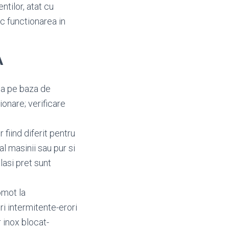
ntilor, atat cu
oc functionarea in
A
ica pe baza de
ionare; verificare
fiind diferit pentru
al masinii sau pur si
lasi pret sunt
omot la
i intermitente-erori
 inox blocat-