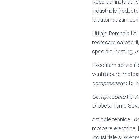
Reparatii instalatii 
industriale (reduct
la automatizari, ech
Utilaje Romania Uti
redresare caroserii
speciale; hosting;
m
Executam servicii 
ventilatoare, motoar
compresoare
etc. 
Compresoare
tip: 
Drobeta-Turnu-Seve
Articole tehnice ,
c
motoare electrice. 
industriale si
mente