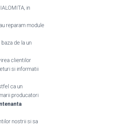
 IALOMITA, in
sau reparam module
 baza de la un
irea clientilor
returi si informatii
tfel ca un
marii producatori
ntenanta
ilor nostrii si sa