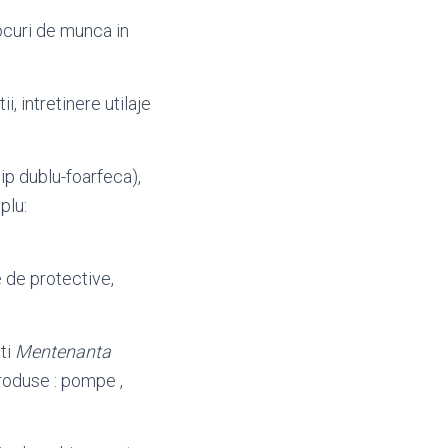
locuri de munca in
i, intretinere utilaje
ip dublu-foarfeca),
plu:
e de protective,
ti
Mentenanta
produse : pompe ,