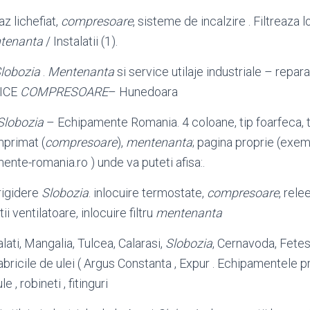
az lichefiat,
compresoare
, sisteme de incalzire . Filtreaza 
tenanta
/ Instalatii (1).
lobozia
.
Mentenanta
si service utilaje industriale – reparati
VICE
COMPRESOARE
– Hunedoara
Slobozia
– Echipamente Romania. 4 coloane, tip foarfeca, t
mprimat (
compresoare
),
mentenanta
; pagina proprie (exem
nte-romania.ro ) unde va puteti afisa:.
rigidere
Slobozia
. inlocuire termostate,
compresoare
, rele
ii ventilatoare, inlocuire filtru
mentenanta
alati, Mangalia, Tulcea, Calarasi,
Slobozia
, Cernavoda, Fetes
abricile de ulei ( Argus Constanta , Expur . Echipamentele 
le , robineti , fitinguri