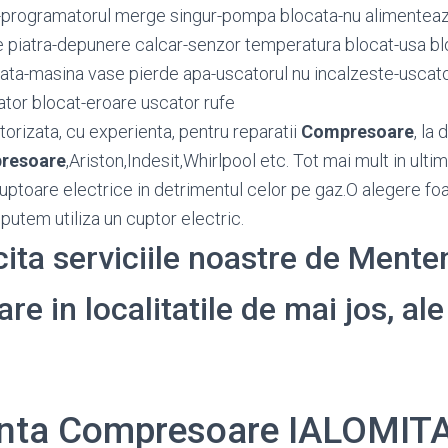
e-programatorul merge singur-pompa blocata-nu alimenteaz
e piatra-depunere calcar-senzor temperatura blocat-usa bl
iata-masina vase pierde apa-uscatorul nu incalzeste-uscato
tor blocat-eroare uscator rufe
orizata, cu experienta, pentru reparatii
Compresoare
, la 
resoare
,Ariston,Indesit,Whirlpool etc. Tot mai mult in ult
ptoare electrice in detrimentul celor pe gaz.O alegere fo
putem utiliza un cuptor electric.
icita serviciile noastre de Ment
 in localitatile de mai jos, ale
nta Compresoare IALOMIT