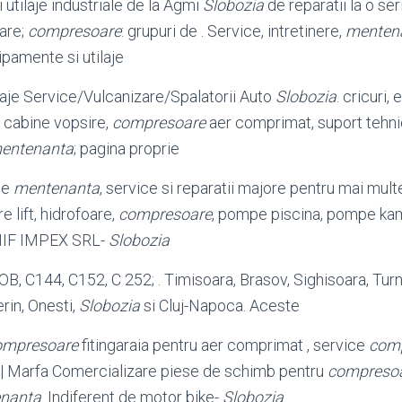
si utilaje industriale de la Agmi
Slobozia
de reparatii la o s
oare;
compresoare
: grupuri de . Service, intretinere,
menten
ipamente si utilaje
laje Service/Vulcanizare/Spalatorii Auto
Slobozia
. cricuri
, cabine vopsire,
compresoare
aer comprimat, suport tehni
entenanta
; pagina proprie
de
mentenanta
, service si reparatii majore pentru mai mult
e lift, hidrofoare,
compresoare
, pompe piscina, pompe ka
NIF IMPEX SRL-
Slobozia
XOB, C144, C152, C 252; . Timisoara, Brasov, Sighisoara, Tu
rin, Onesti,
Slobozia
si Cluj-Napoca. Aceste
ompresoare
fitingaraia pentru aer comprimat , service
com
|| Marfa Comercializare piese de schimb pentru
compreso
nanta
. Indiferent de motor bike-
Slobozia