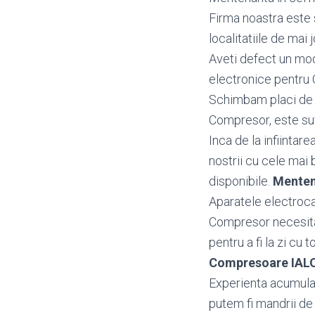
Firma noastra este 
localitatiile de mai j
Aveti defect un m
electronice pentr
Schimbam placi de b
Compresor, este suf
Inca de la infiintar
nostrii cu cele mai 
disponibile.
Menten
Aparatele electroca
Compresor necesita 
pentru a fi la zi cu 
Compresoare IAL
Experienta acumulata
putem fi mandrii de 