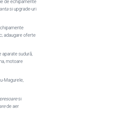
erie de echipamente
anta
si upgrade-uri
, echipamente
c; adaugare oferte
e aparate sudurã,
ma, motoare
rnu-Magurele,
presoare
si
are
de aer