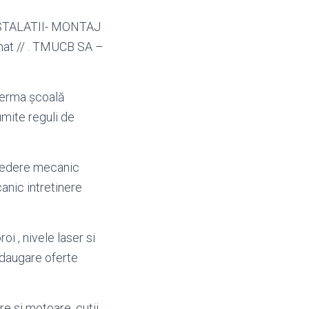
INSTALATII- MONTAJ
rimat // . TMUCB SA –
Ferma şcoală
umite reguli de
vedere mecanic
canic intretinere
oi , nivele laser si
adaugare oferte
e si motoare, cutii