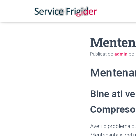
Menten
Publicat de
admin
pe
Mentena
Bine ati v
Compreso
Aveti o problema cu
Mentenanta in cel m