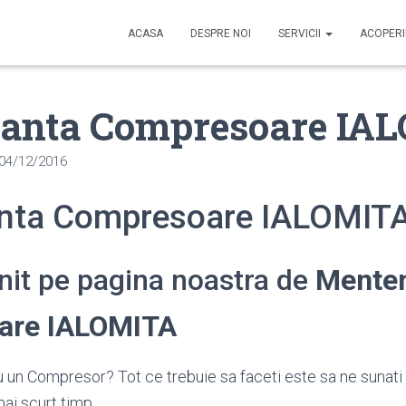
ACASA
DESPRE NOI
SERVICII
ACOPER
anta Compresoare IA
04/12/2016
nta Compresoare IALOMIT
enit pe pagina noastra de
Mente
are IALOMITA
 un Compresor? Tot ce trebuie sa faceti este sa ne sunati
ai scurt timp.