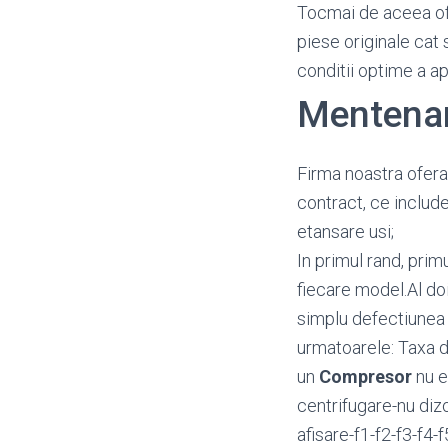
Tocmai de aceea o
piese originale cat 
conditii optime a a
Mentena
Firma noastra ofera
contract, ce include
etansare usi;
In primul rand, prim
fiecare model.Al doi
simplu defectiunea i
urmatoarele: Taxa d
un
Compresor
nu e
centrifugare-nu diz
afisare-f1-f2-f3-f4-