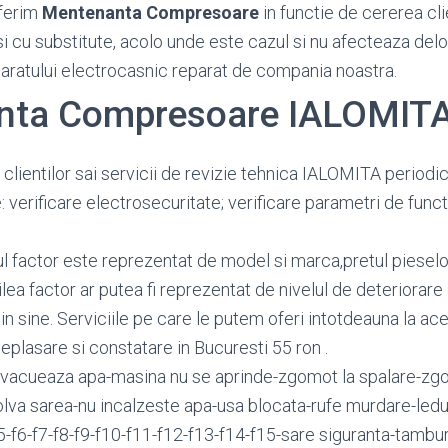
ferim
Mentenanta Compresoare
in functie de cererea clie
si cu substitute, acolo unde este cazul si nu afecteaza del
paratului electrocasnic reparat de compania noastra.
nta Compresoare IALOMIT
 clientilor sai servicii de revizie tehnica IALOMITA period
: verificare electrosecuritate; verificare parametri de funct
ul factor este reprezentat de model si marca,pretul pieselor 
lea factor ar putea fi reprezentat de nivelul de deteriorare 
n sine. Serviciile pe care le putem oferi intotdeauna la ace
eplasare si constatare in Bucuresti 55 ron .
vacueaza apa-masina nu se aprinde-zgomot la spalare-zg
olva sarea-nu incalzeste apa-usa blocata-rufe murdare-ledur
f5-f6-f7-f8-f9-f10-f11-f12-f13-f14-f15-sare siguranta-tambur