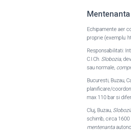
Mentenanta
Echipamente aer 
proprie (exemplu: 
Responsabilitati: In
C.I.Ch.
Slobozia
, de
sau normale,
compr
Bucuresti, Buzau, C
planificare/coordo
max 110 bar si difer
Cluj, Buzau,
Slobozi
schimb, circa 1600 
mentenanta
autonom