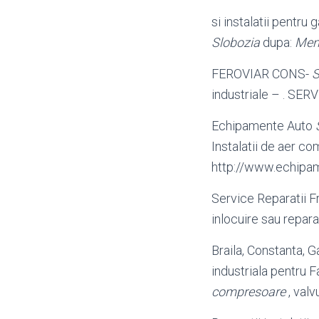
si instalatii pentru g
Slobozia
dupa:
Men
FEROVIAR CONS-
S
industriale – . SER
Echipamente Auto
Instalatii de aer co
http://www.echipame
Service Reparatii F
inlocuire sau reparat
Braila, Constanta, G
industriala pentru F
compresoare
, valvu