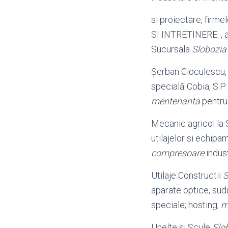
si proiectare, firme
SI INTRETINERE. , 
Sucursala
Slobozia
Şerban Cioculescu,
specială Cobia, S.P
mentenanta
pentru
Mecanic agricol la
utilajelor si echipa
compresoare
indust
Utilaje Constructii
S
aparate optice, sud
speciale; hosting;
m
Unelte si Scule
Slo