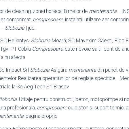
lor de cleaning, zonei horeca, firmelor de
mentenanta
. .. 
aer comprimat,
compresoare
, instalatii utilzare aer comp
–
Slobozia
| jud.
 SC Heliantys;
Slobozia
Moară; SC Mavexim Găeşti, Bloc 
. Tgv: PT Cobia
Compresoare
. este nevoie sa tii cont de an
 a nu afecta
 Sc Impact Srl
Slobozia
Asigura
mentenanta
din punct de 
mentelor Realizarea operatiunilor de reglaje specifice .. Me
riale la Sc Aeg Tech Srl Brasov
lobozia
: Utilaje pentru constructii, beton, motopompe si nor
ura profesionala,
compresoare
cu piston si suport tehnic; 
entenanta
; pagina proprie
bozia
: Echipamente si accesorii pentru curatare, generatoar