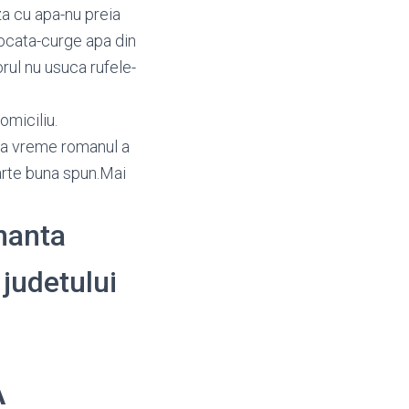
a cu apa-nu preia
ocata-curge apa din
rul nu usuca rufele-
domiciliu.
ima vreme romanul a
arte buna spun.Mai
enanta
 judetului
A