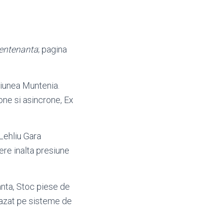
entenanta
; pagina
giunea Muntenia.
one si asincrone, Ex
 Lehliu Gara
lere inalta presiune
tanta, Stoc piese de
bazat pe sisteme de