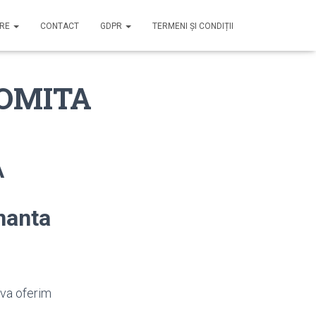
IRE
CONTACT
GDPR
TERMENI ȘI CONDIȚII
LOMITA
A
nanta
 va oferim