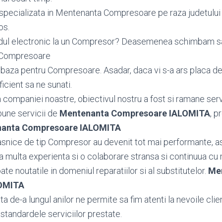
specializata in Mentenanta Compresoare pe raza judetului
os.
odul electronic la un Compresor? Deasemenea schimbam 
u Compresoare
aza pentru Compresoare. Asadar, daca vi s-a ars placa de
icient sa ne sunati.
ea companiei noastre, obiectivul nostru a fost si ramane serv
bune servicii de
Mentenanta Compresoare IALOMITA
, p
anta Compresoare IALOMITA
snice de tip Compresor au devenit tot mai performante, as
multa experienta si o colaborare stransa si continuua cu 
toate noutatile in domeniul reparatiilor si al substitutelor.
Me
OMITA
 de-a lungul anilor ne permite sa fim atenti la nevoile client
standardele serviciilor prestate.